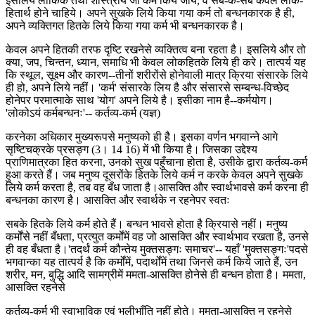
इसलिये लौकिक तथा शास्त्रीय जो कर्म किये जायँ, वे सब-के-सब केवल लोक-
हितार्थ होने चाहिये। अपने सुखके लिये किया गया कर्म तो बन्धनकारक है ही,
अपने व्यक्तिगत हितके लिये किया गया कर्म भी बन्धनकारक है।
केवल अपने हितकी तरफ दृष्टि रखनेसे व्यक्तित्व बना रहता है। इसलिये और तो
क्या, जप, चिन्तन, ध्यान, समाधि भी केवल लोकहितके लिये ही करे। तात्पर्य यह
कि स्थूल, सूक्ष्म और कारण--तीनों शरीरोंसे होनेवाली मात्र क्रिया संसारके लिये
ही हो, अपने लिये नहीं। 'कर्म' संसारके लिय है और संसारसे सम्बन्ध-विच्छेद
होनेपर परमात्माके साथ 'योग' अपने लिये है। इसीका नाम है--कर्मयोग।
'लोकोऽयं कर्मबन्धनः'-- कर्तव्य-कर्म (यज्ञ)
करनेका अधिकार मुख्यरूपसे मनुष्यको ही है। इसका वर्णन भगवान्ने आगे
सृष्टिचक्रके प्रसङ्ग (3। 14 16) में भी किया है। जिसका उद्देश्य
प्राणिमात्रका हित करना, उनको सुख पहुँचाना होता है, उसीके द्वारा कर्तव्य-कर्म
हुआ करते हैं। जब मनुष्य दूसरोंके हितके लिये कर्म न करके केवल अपने सुखके
लिये कर्म करता है, तब वह बँध जाता है।आसक्ति और स्वार्थभावसे कर्म करना ही
बन्धनका कारण है। आसक्ति और स्वार्थके न रहनेपर स्वतः
सबके हितके लिये कर्म होते हैं। बन्धन भावसे होता है क्रियासे नहीं। मनुष्य
कर्मोंसे नहीं बँधता, प्रत्युत कर्मोंमें वह जो आसक्ति और स्वार्थभाव रखता है, उनसे
ही वह बँधता है।'तदर्थं कर्म कौन्तेय मुक्तसङ्गः समाचर'-- यहाँ 'मुक्तसङ्गः'पदसे
भगवान्का यह तात्पर्य है कि कर्मोंमें, पदार्थोंमें तथा जिनसे कर्म किये जाते हैं, उन
शरीर, मन, बुद्धि आदि सामग्रीमें ममता-आसक्ति होनेसे ही बन्धन होता है। ममता,
आसक्ति रहनेसे
कर्तव्य-कर्म भी स्वाभाविक एवं भलीभाँति नहीं होते। ममता-आसक्ति न रहनेसे