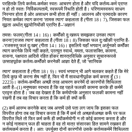
परहितके लिये कर्तव्य-कर्मका स्वतः आचरण होता है और यदि कर्तव्य-कर्म प्राप्त
न हो तो स्वतः निर्विकल्पतामें, स्वरूपमें स्थिति होती है। परिणामस्वरूप साधन
निरन्तर होता है ओर असाधन कभी होता ही नहीं। आलस्य और प्रमादके कारण
नियत कर्मका त्याग करना 'तामस त्याग' कहलाता है (गीता 18। 7), जिसका फल
मूढ़ता अर्थात् मूढ़योनियोंकी प्राप्ति है--'अज्ञानं
तमसः फलम्'(गीता 14। 16)। कर्मोंको दुःखरूप समझकर उनका त्याग
करना'[राजस त्याग' कहलाता है (गीता 18। 8) जिसका फल दुःखोंकी प्राप्ति है-
-'रजसस्तु फलं दुःखम्' (गीता 14। 16)। इसलिये यहाँ भगवान् अर्जुनको कर्मोंका
त्याग करनेके लिये नहीं कहते, प्रत्युत स्वार्थ, ममता, फलासक्ति, कामना,
वासना, पक्षपात आदिसे रहित होकर शास्त्रविधिके अनुसार सुचारुरूपसे
उत्साहपूर्वक कर्तव्य-कर्मोंको करनेकी आज्ञा देते हैं, जो 'सात्त्विक
त्याग' कहलाता है (गीता 18। 9)। स्वयं भगवान् भी आगे चलकर कहते हैं कि मेरे
लिये कुछ भी करना शेष नहीं है, फिर भी मैं सावधानीपूर्वक कर्म करता हूँ (3।
2223)। कर्तव्य-कर्मोंका अच्छी तरह आचरण करनेमें दो कारणोंसे शिथिलता
आती है--(1) मनुष्यका स्वभाव है कि वह पहले फलकी कामना करके ही कर्ममें
प्रवृत्त होता है। जब वह देखता है कि कर्मयोगके अनुसार फलकी कामना नहीं
रखनी है तब वह विचार करता है कि कर्म ही क्यों करूँ
(2) कर्म आरम्भ करनेके बाद जब अन्तमें उसे पता लग जाय कि इसका फल
विपरीत होगा तब वह विचार करता है कि मैं कर्म तो अच्छासेअच्छा करूँ पर फल
विपरीत मिले तो फिर कर्म करूँ ही क्योंकर्मयोगी न तो कोई कामना करता है और
न कोई नाशवान् फल ही चाहता है वह तो मात्र संसारका हित सामने रखकर ही
कर्तव्यकर्म करता है। अतः उपर्युक्त दोनों कारणोंसे उसके कर्तव्यकर्ममें शिथिलता