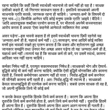
रहना चाहिये कि कहीं किसी स्वार्थकी भावनासे तो कर्म नहीं हो रहा है ! साधक
उसीको कहते हैं, जो निरन्तर सावधान रहता है। इसलिये साधकको अपनी
साधनाके प्रति सतर्क, जागरूक रहना ही चाहिये। 'अन्यत्र-कर्म' के विषयमें दो
गुप्त भाव--(1) किसीके आनेपर यदि कोई मनुष्य उसके प्रति 'आइये ! बैठिये !
'आदि आदरसूचक शब्दोंका प्रयोग करता है, पर भीतरसे अपनेमें सज्जनताका
आरोप करता है अथवा 'ऐसा कहनेसे आनेवाले व्यक्तिपर मेरा अच्छा
असर पड़ेगा'--इस भावसे कहता है तो इसमें स्वार्थकी भावना छिपी रहनेसे यह
'अन्यत्र-कर्म' ही है, यज्ञार्थ कर्म नहीं। (2) सत्सङ्ग, सभा आदिमें कोई व्यक्ति
मनमें इस भावको रखते हुए प्रश्न करता है कि वक्ता और श्रोतागण मुझे अच्छा
जानकार समझेंगे तथा उनपर मेरा अच्छा असर पड़ेगा तो यह 'अन्यत्र-कर्म' ही है,
यज्ञार्थ कर्म नहीं।तात्पर्य यह है कि साधक कर्म तो करे, पर उसमें स्वार्थ, कामना
आदिका भाव नहीं रहना चाहिये।
कर्मका निषेध नहीं है, प्रत्युत सकामभावका निषेध है।साधकको भोग और ऐश्वर्य-
बुद्धिसे कोई भी कर्म नहीं करना चाहिये; क्योंकि ऐसी बुद्धिमें भोगसक्ति और कामना
रहती है, जिससे कर्मयोगका आचरण नहीं हो पाता। निर्वाह-बुद्धिसे कर्म करनेपर
भी जीनेकी कामना बनी रहती है। अतः निर्वाह-बुद्धि भी त्याज्य है। साधकको
केवल साधनबुद्धिसे ही प्रत्येक कर्म करना चाहिये। सबसे उत्तम साधक तो वह है,
जो अपनी मुक्तिके लिये भी कोई कर्म
न करके केवल दूसरोंके हितके लिये कर्म करता है। कारण कि अपना हित
दूसरोंके लिये कर्म करनेसे होता है, अपने लिये कर्म करनेसे नहीं। दूसरोंके हितमें
ही अपना हित है। दूसरोंके हितसे अपना हित अलग अलग मानना ही गलती है।