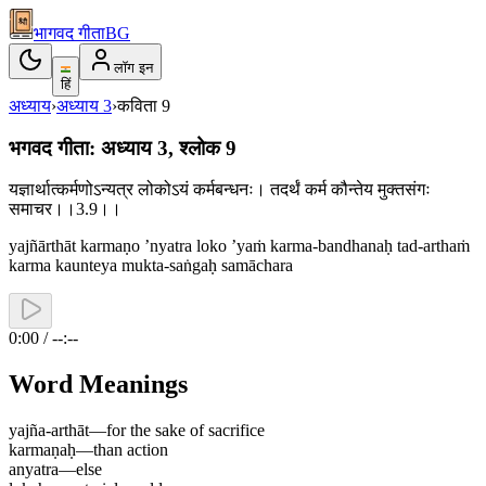
भागवद गीता
BG
लॉग इन
हिं
अध्याय
›
अध्याय
3
›
कविता
9
भगवद गीता: अध्याय 3, श्लोक 9
यज्ञार्थात्कर्मणोऽन्यत्र लोकोऽयं कर्मबन्धनः। तदर्थं कर्म कौन्तेय मुक्तसंगः
समाचर।।3.9।।
yajñārthāt karmaṇo ’nyatra loko ’yaṁ karma-bandhanaḥ tad-arthaṁ
karma kaunteya mukta-saṅgaḥ samāchara
0:00 / --:--
Word Meanings
yajña-arthāt
—
for the sake of sacrifice
karmaṇaḥ
—
than action
anyatra
—
else