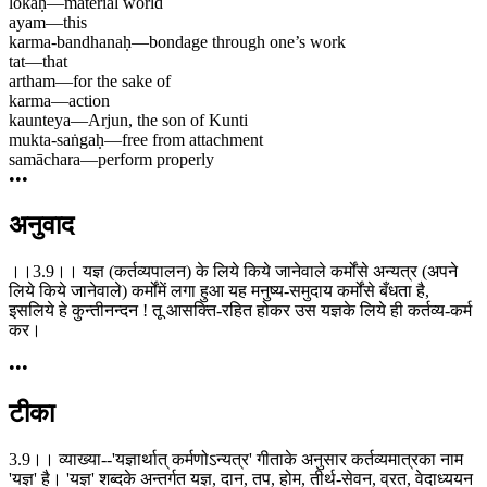
lokaḥ
—
material world
ayam
—
this
karma-bandhanaḥ
—
bondage through one’s work
tat
—
that
artham
—
for the sake of
karma
—
action
kaunteya
—
Arjun, the son of Kunti
mukta-saṅgaḥ
—
free from attachment
samāchara
—
perform properly
•••
अनुवाद
।।3.9।। यज्ञ (कर्तव्यपालन) के लिये किये जानेवाले कर्मोंसे अन्यत्र (अपने
लिये किये जानेवाले) कर्मोंमें लगा हुआ यह मनुष्य-समुदाय कर्मोंसे बँधता है,
इसलिये हे कुन्तीनन्दन ! तू आसक्ति-रहित होकर उस यज्ञके लिये ही कर्तव्य-कर्म
कर।
•••
टीका
3.9।। व्याख्या--'यज्ञार्थात् कर्मणोऽन्यत्र' गीताके अनुसार कर्तव्यमात्रका नाम
'यज्ञ' है। 'यज्ञ' शब्दके अन्तर्गत यज्ञ, दान, तप, होम, तीर्थ-सेवन, व्रत, वेदाध्ययन