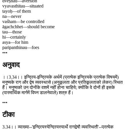
dveṣhau
—
aversion
vyavasthitau
—
situated
tayoḥ
—
of them
na
—
never
vaśham
—
be controlled
āgachchhet
—
should become
tau
—
those
hi
—
certainly
asya
—
for him
paripanthinau
—
foes
•••
अनुवाद
।।3.34।। इन्द्रिय-इन्द्रियके अर्थमें (प्रत्येक इन्द्रियके प्रत्येक विषयमें)
मनुष्यके राग और द्वेष व्यवस्थासे (अनुकूलता और प्रतिकूलताको लेकर) स्थित
हैं। मनुष्यको उन दोनोंके वशमें नहीं होना चाहिये; क्योंकि वे दोनों ही इसके
(पारमार्थिक मार्गमें विघ्न डालनेवाले) शत्रु हैं।
•••
टीका
3.34।। व्याख्या--'इन्द्रियस्येन्द्रियस्यार्थे रागद्वेषौ व्यवस्थितौ'--प्रत्येक