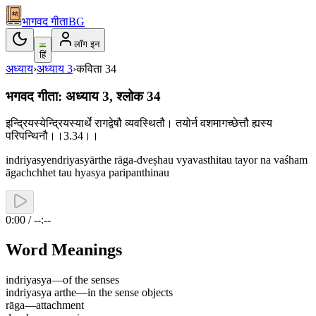
भागवद गीता
BG
लॉग इन
हिं
अध्याय
›
अध्याय
3
›
कविता
34
भगवद गीता: अध्याय 3, श्लोक 34
इन्द्रियस्येन्द्रियस्यार्थे रागद्वेषौ व्यवस्थितौ। तयोर्न वशमागच्छेत्तौ ह्यस्य
परिपन्थिनौ।।3.34।।
indriyasyendriyasyārthe rāga-dveṣhau vyavasthitau tayor na vaśham
āgachchhet tau hyasya paripanthinau
0:00 / --:--
Word Meanings
indriyasya
—
of the senses
indriyasya arthe
—
in the sense objects
rāga
—
attachment