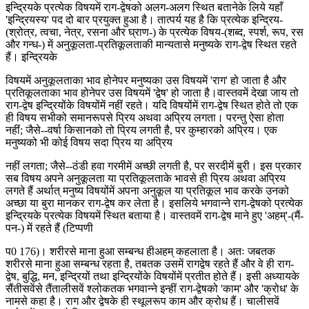
इन्द्रियके प्रत्येक विषयमें राग-द्वेषको अलग-अलग स्थित बतानेके लिये यहाँ
'इन्द्रियस्य' पद दो बार प्रयुक्त हुआ है। तात्पर्य यह है कि प्रत्येक इन्द्रिय-
(श्रोत्र, त्वचा, नेत्र, रसना और घ्राण-) के प्रत्येक विषय-(शब्द, स्पर्श, रूप, रस
और गन्ध-) में अनुकूलता-प्रतिकूलताकी मान्यतासे मनुष्यके राग-द्वेष स्थित रहते
हैं। इन्द्रियके
विषयमें अनुकूलताका भाव होनेपर मनुष्यका उस विषयमें 'राग' हो जाता है और
प्रतिकूलताका भाव होनेपर उस विषयमें 'द्वेष' हो जाता है।वास्तवमें देखा जाय तो
राग-द्वेष इन्द्रियोंके विषयोंमें नहीं रहते। यदि विषयोंमें राग-द्वेष स्थित होते तो एक
ही विषय सभीको समानरूपसे प्रिय अथवा अप्रिय लगता। परन्तु ऐसा होता
नहीं; जैसे--वर्षा किसानको तो प्रिय लगती है, पर कुम्हारको अप्रिय। एक
मनुष्यको भी कोई विषय सदा प्रिय या अप्रिय
नहीं लगता; जैसे--ठंडी हवा गरमीमें अच्छी लगती है, पर सरदीमें बुरी। इस प्रकार
सब विषय अपने अनुकूलता या प्रतिकूलताके भावसे ही प्रिय अथवा अप्रिय
लगते हैं अर्थात् मनुष्य विषयोंमें अपना अनुकूल या प्रतिकूल भाव करके उनको
अच्छा या बुरा मानकर राग-द्वेष कर लेता है। इसलिये भगवान्ने राग-द्वेषको प्रत्येक
इन्द्रियके प्रत्येक विषयमें स्थित बताया है। वास्तवमें राग-द्वेष माने हुए 'अहम्'-(मैं-
पन-) में रहते हैं (टिप्पणी
प0 176)। शरीरसे माना हुआ सम्बन्ध हीअहम् कहलाता है। अतः जबतक
शरीरसे माना हुआ सम्बन्ध रहता है, तबतक उसमें रागद्वेष रहते हैं और वे ही राग-
द्वेष, बुद्धि, मन, इन्द्रियों तथा इन्द्रियोंके विषयोंमें प्रतीत होते हैं। इसी अध्यायके
सैंतीसवेंसे तैंतालीसवें श्लोकतक भगवान्ने इन्हीं राग-द्वेषको 'काम' और 'क्रोध' के
नामसे कहा है। राग और द्वेषके ही स्थूलरूप काम और क्रोध हैं। चालीसवें