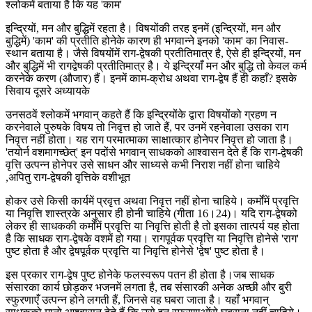
श्लोकमें बताया है कि यह 'काम'
इन्द्रियों, मन और बुद्धिमें रहता है। विषयोंकी तरह इनमें (इन्द्रियों, मन और
बुद्धिमें) 'काम' की प्रतीति होनेके कारण ही भगवान्ने इनको 'काम' का निवास-
स्थान बताया है। जैसे विषयोंमें राग-द्वेषकी प्रतीतिमात्र है, ऐसे ही इन्द्रियों, मन
और बुद्धिमें भी रागद्वेषकी प्रतीतिमात्र है। ये इन्द्रियाँ मन और बुद्धि तो केवल कर्म
करनेके करण (औजार) हैं। इनमें काम-क्रोध अथवा राग-द्वेष हैं ही कहाँ? इसके
सिवाय दूसरे अध्यायके
उनसठवें श्लोकमें भगवान् कहते हैं कि इन्द्रियोंके द्वारा विषयोंको ग्रहण न
करनेवाले पुरुषके विषय तो निवृत्त हो जाते हैं, पर उनमें रहनेवाला उसका राग
निवृत्त नहीं होता। यह राग परमात्माका साक्षात्कार होनेपर निवृत्त हो जाता है।
'तयोर्न वशमागच्छेत्' इन पदोंसे भगवान् साधकको आश्वासन देते हैं कि राग-द्वेषकी
वृत्ति उत्पन्न होनेपर उसे साधन और साध्यसे कभी निराश नहीं होना चाहिये
,अपितु राग-द्वेषकी वृत्तिके वशीभूत
होकर उसे किसी कार्यमें प्रवृत्त अथवा निवृत्त नहीं होना चाहिये। कर्मोंमें प्रवृत्ति
या निवृत्ति शास्त्रके अनुसार ही होनी चाहिये (गीता 16।24)। यदि राग-द्वेषको
लेकर ही साधककी कर्मोंमें प्रवृत्ति या निवृत्ति होती है तो इसका तात्पर्य यह होता
है कि साधक राग-द्वेषके वशमें हो गया। रागपूर्वक प्रवृत्ति या निवृत्ति होनेसे 'राग'
पुष्ट होता है और द्वेषपूर्वक प्रवृत्ति या निवृत्ति होनेसे 'द्वेष' पुष्ट होता है।
इस प्रकार राग-द्वेष पुष्ट होनेके फलस्वरूप पतन ही होता है।जब साधक
संसारका कार्य छोड़कर भजनमें लगता है, तब संसारकी अनेक अच्छी और बुरी
स्फुरणाएँ उत्पन्न होने लगती हैं, जिनसे वह घबरा जाता है। यहाँ भगवान्