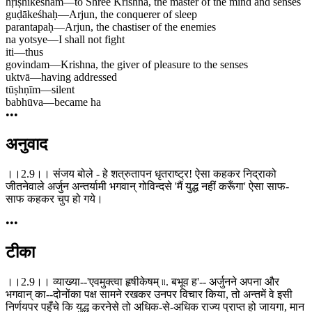
hṛiṣhīkeśham
—
to Shree Krishna, the master of the mind and senses
guḍākeśhaḥ
—
Arjun, the conquerer of sleep
parantapaḥ
—
Arjun, the chastiser of the enemies
na yotsye
—
I shall not fight
iti
—
thus
govindam
—
Krishna, the giver of pleasure to the senses
uktvā
—
having addressed
tūṣhṇīm
—
silent
babhūva
—
became ha
•••
अनुवाद
।।2.9।। संजय बोले - हे शत्रुतापन धृतराष्ट्र! ऐसा कहकर निद्राको
जीतनेवाले अर्जुन अन्तर्यामी भगवान् गोविन्दसे 'मैं युद्ध नहीं करूँगा' ऐसा साफ-
साफ कहकर चुप हो गये।
•••
टीका
।।2.9।। व्याख्या--'एवमुक्त्वा हृषीकेषम् ৷৷. बभूव ह'-- अर्जुनने अपना और
भगवान् का--दोनोंका पक्ष सामने रखकर उनपर विचार किया, तो अन्तमें वे इसी
निर्णयपर पहुँचे कि युद्ध करनेसे तो अधिक-से-अधिक राज्य प्राप्त हो जायगा, मान