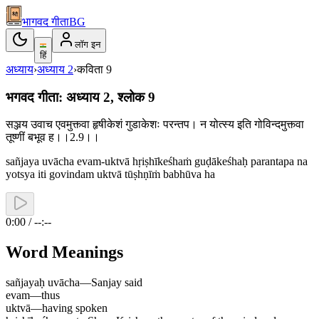
भागवद गीता
BG
लॉग इन
हिं
अध्याय
›
अध्याय
2
›
कविता
9
भगवद गीता: अध्याय 2, श्लोक 9
सञ्जय उवाच एवमुक्त्वा हृषीकेशं गुडाकेशः परन्तप। न योत्स्य इति गोविन्दमुक्त्वा
तूष्णीं बभूव ह।।2.9।।
sañjaya uvācha evam-uktvā hṛiṣhīkeśhaṁ guḍākeśhaḥ parantapa na
yotsya iti govindam uktvā tūṣhṇīṁ babhūva ha
0:00 / --:--
Word Meanings
sañjayaḥ uvācha
—
Sanjay said
evam
—
thus
uktvā
—
having spoken