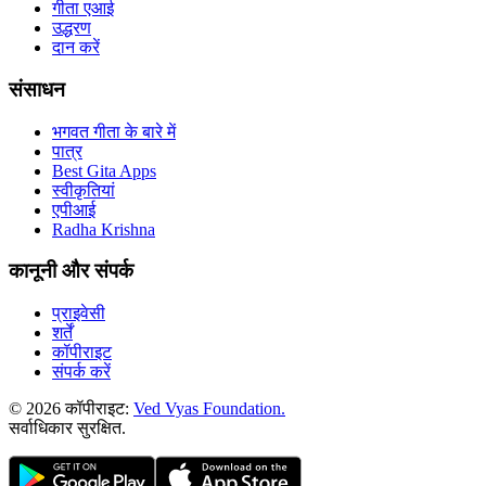
गीता एआई
उद्धरण
दान करें
संसाधन
भगवत गीता के बारे में
पात्र
Best Gita Apps
स्वीकृतियां
एपीआई
Radha Krishna
कानूनी और संपर्क
प्राइवेसी
शर्तें
कॉपीराइट
संपर्क करें
© 2026 कॉपीराइट:
Ved Vyas Foundation.
सर्वाधिकार सुरक्षित
.