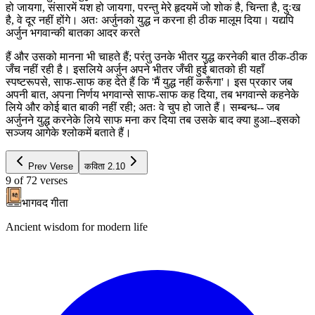
हो जायगा, संसारमें यश हो जायगा, परन्तु मेरे हृदयमें जो शोक है, चिन्ता है, दुःख
है, वे दूर नहीं होंगे। अतः अर्जुनको युद्ध न करना ही ठीक मालूम दिया। यद्यपि
अर्जुन भगवान्की बातका आदर करते
हैं और उसको मानना भी चाहते हैं; परंतु उनके भीतर युद्ध करनेकी बात ठीक-ठीक
जँच नहीं रही है। इसलिये अर्जुन अपने भीतर जँची हुई बातको ही यहाँ
स्पष्टरूपसे, साफ-साफ कह देते हैं कि 'मैं युद्ध नहीं करूँगा'। इस प्रकार जब
अपनी बात, अपना निर्णय भगवान्से साफ-साफ कह दिया, तब भगवान्से कहनेके
लिये और कोई बात बाकी नहीं रही; अतः वे चुप हो जाते हैं। सम्बन्ध-- जब
अर्जुनने युद्ध करनेके लिये साफ मना कर दिया तब उसके बाद क्या हुआ--इसको
सञ्जय आगेके श्लोकमें बताते हैं।
Prev Verse
कविता
2.10
9
of
72
verses
भागवद गीता
Ancient wisdom for modern life