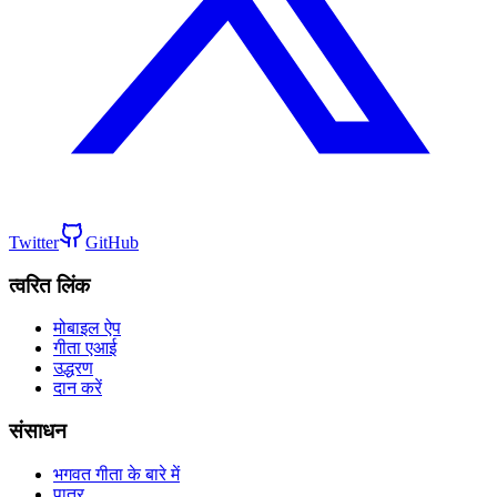
Twitter
GitHub
त्वरित लिंक
मोबाइल ऐप
गीता एआई
उद्धरण
दान करें
संसाधन
भगवत गीता के बारे में
पात्र