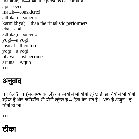
jñānibhyaḥ
—
than the persons of learning
api
—
even
mataḥ
—
considered
adhikaḥ
—
superior
karmibhyaḥ
—
than the ritualistic performers
cha
—
and
adhikaḥ
—
superior
yogī
—
a yogi
tasmāt
—
therefore
yogī
—
a yogi
bhava
—
just become
arjuna
—
Arjun
•••
अनुवाद
।।6.46।। (सकामभाववाले) तपस्वियोंसे भी योगी श्रेष्ठ है, ज्ञानियोंसे भी योगी
श्रेष्ठ है और कर्मियोंसे भी योगी श्रेष्ठ है -- ऐसा मेरा मत है। अतः हे अर्जुन ! तू
योगी हो जा।
•••
टीका