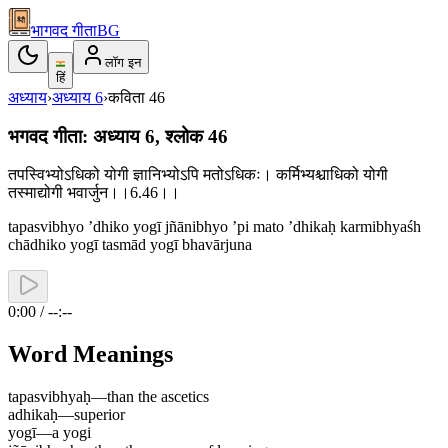
भागवद गीता
BG
लॉग इन
हिं
अध्याय
›
अध्याय
6
›
कविता
46
भगवद गीता: अध्याय 6, श्लोक 46
तपस्विभ्योऽधिको योगी ज्ञानिभ्योऽपि मतोऽधिकः। कर्मिभ्यश्चाधिको योगी
तस्माद्योगी भवार्जुन।।6.46।।
tapasvibhyo ’dhiko yogī jñānibhyo ’pi mato ’dhikaḥ karmibhyaśh
chādhiko yogī tasmād yogī bhavārjuna
0:00 / --:--
Word Meanings
tapasvibhyaḥ
—
than the ascetics
adhikaḥ
—
superior
yogī
—
a yogi