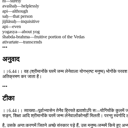
hi
—
surely
avaśhaḥ
—
helplessly
api
—
although
saḥ
—
that person
jijñāsuḥ
—
inquisitive
api
—
even
yogasya
—
about yog
śhabda-brahma
—
fruitive portion of the Vedas
ativartate
—
transcends
•••
अनुवाद
।।6.44।। वह (श्रीमानोंके घरमें जन्म लेनेवाला योगभ्रष्ट मनुष्य) भोगोंके परवश ह
अतिक्रमण कर जाता है।
•••
टीका
।।6.44।। व्याख्या--पूर्वाभ्यासेन तेनैव ह्रियते ह्यवशोऽपि सः--योगियोंके कुलमे
सङ्ग, शिक्षा आदि श्रीमानोंके घरमें जन्म लेनेवालोंकोनहीं मिलती। परन्तु स्वर्गाद
है, उसके अन्तःकरणमें जितने अच्छे संस्कार पड़े हैं, उस मनुष्य-जन्ममें किये हु