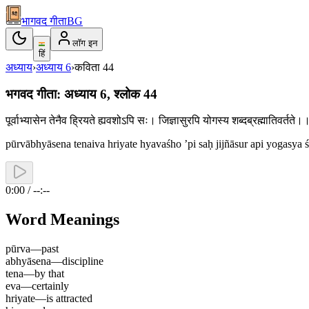
भागवद गीता
BG
लॉग इन
हिं
अध्याय
›
अध्याय
6
›
कविता
44
भगवद गीता: अध्याय 6, श्लोक 44
पूर्वाभ्यासेन तेनैव ह्रियते ह्यवशोऽपि सः। जिज्ञासुरपि योगस्य शब्दब्रह्मातिवर्त
pūrvābhyāsena tenaiva hriyate hyavaśho ’pi saḥ jijñāsur api yogasya 
0:00 / --:--
Word Meanings
pūrva
—
past
abhyāsena
—
discipline
tena
—
by that
eva
—
certainly
hriyate
—
is attracted