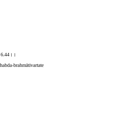
ते।।6.44।।
śhabda-brahmātivartate