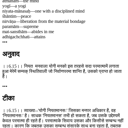
ātmānam
—
the mind
yogī
—
a yogi
niyata-mānasaḥ
—
one with a disciplined mind
śhāntim
—
peace
nirvāṇa
—
liberation from the material bondage
paramām
—
supreme
mat-sansthām
—
abides in me
adhigachchhati
—
attains
•••
अनुवाद
।।6.15।। नियत मनवाला योगी मनको इस तरहसे सदा परमात्मामें लगाता
हुआ मेरेमें सम्यक् स्थितिवाली जो निर्वाणपरमा शान्ति है, उसको प्राप्त हो जाता
है।
•••
टीका
।।6.15।। व्याख्या--'योगी नियतमानसः' जिसका मनपर अधिकार है, वह
'नियतमानसः' है। साधक 'नियतमानस' तभी हो सकता है, जब उसके उद्देश्यमें
केवल परमात्मा ही रहते हैं। परमात्माके सिवाय उसका और किसीसे सम्बन्ध नहीं
रहता। कारण कि जबतक उसका सम्बन्ध संसारके साथ बना रहता है, तबतक