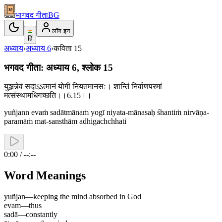
भागवद गीता
BG
लॉग इन
हिं
अध्याय
›
अध्याय
6
›
कविता
15
भगवद गीता: अध्याय 6, श्लोक 15
युञ्जन्नेवं सदाऽऽत्मानं योगी नियतमानसः। शान्तिं निर्वाणपरमां
मत्संस्थामधिगच्छति।।6.15।।
yuñjann evaṁ sadātmānaṁ yogī niyata-mānasaḥ śhantiṁ nirvāṇa-
paramāṁ mat-sansthām adhigachchhati
0:00 / --:--
Word Meanings
yuñjan
—
keeping the mind absorbed in God
evam
—
thus
sadā
—
constantly