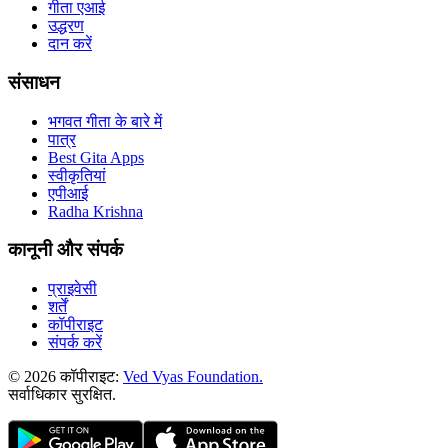
गीता एआई
उद्धरण
दान करें
संसाधन
भगवत गीता के बारे में
पात्र
Best Gita Apps
स्वीकृतियां
एपीआई
Radha Krishna
कानूनी और संपर्क
प्राइवेसी
शर्तें
कॉपीराइट
संपर्क करें
© 2026 कॉपीराइट:
Ved Vyas Foundation.
सर्वाधिकार सुरक्षित
.