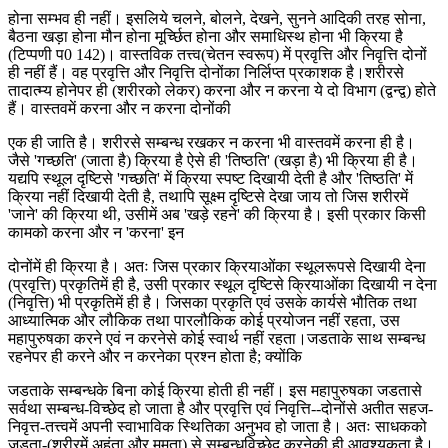
होना सम्भव ही नहीं। इसलिये चलने, बोलने, देखने, सुनने आदिकी तरह सोना,
बैठना खड़ा होना मौन होना मूर्च्छित होना और समाधिस्थ होना भी क्रिया है
(टिप्पणी प0 142)। वास्तविक तत्त्व(चेतन स्वरूप) में प्रवृत्ति और निवृत्ति दोनों
ही नहीं हैं। वह प्रवृत्ति और निवृत्ति दोनोंका निर्लिप्त प्रकाशक है।शरीरसे
तादात्म्य होनेपर ही (शरीरको लेकर) करना और न करना ये दो विभाग (द्वन्द्व) होते
हैं। वास्तवमें करना और न करना दोनोंकी
एक ही जाति है। शरीरसे सम्बन्ध रखकर न करना भी वास्तवमें करना ही है।
जैसे 'गच्छति' (जाता है) क्रिया है ऐसे ही 'तिष्ठति' (खड़ा है) भी क्रिया ही है।
यद्यपि स्थूल दृष्टिसे 'गच्छति' में क्रिया स्पष्ट दिखायी देती है और 'तिष्ठति' में
क्रिया नहीं दिखायी देती है, तथापि सूक्ष्म दृष्टिसे देखा जाय तो जिस शरीरमें
'जाने' की क्रिया थी, उसीमें अब 'खड़े रहने' की क्रिया है। इसी प्रकार किसी
कामको करना और न 'करना' इन
दोनोंमें ही क्रिया है। अतः जिस प्रकार क्रियाओंका स्थूलरूपसे दिखायी देना
(प्रवृत्ति) प्रकृतिमें ही है, उसी प्रकार स्थूल दृष्टिसे क्रियाओंका दिखायी न देना
(निवृत्ति) भी प्रकृतिमें ही है। जिसका प्रकृति एवं उसके कार्यसे भौतिक तथा
आध्यात्मिक और लौकिक तथा पारलौकिक कोई प्रयोजन नहीं रहता, उस
महापुरुषका करने एवं न करनेसे कोई स्वार्थ नहीं रहता।जडताके साथ सम्बन्ध
रहनेपर ही करने और न करनेका प्रश्न होता है; क्योंकि
जडताके सम्बन्धके बिना कोई क्रिया होती ही नहीं। इस महापुरुषका जडतासे
सर्वथा सम्बन्ध-विच्छेद हो जाता है और प्रवृत्ति एवं निवृत्ति--दोनोंसे अतीत सहज-
निवृत्त-तत्त्वमें अपनी स्वाभाविक स्थितिका अनुभव हो जाता है। अतः साधकको
जडता-(शरीरमें अहंता और ममता) से सम्बन्धविच्छेद करनेकी ही आवश्यकता है।