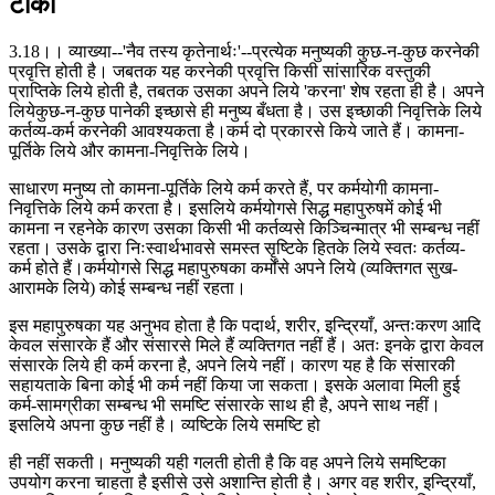
टीका
3.18।। व्याख्या--'नैव तस्य कृतेनार्थः'--प्रत्येक मनुष्यकी कुछ-न-कुछ करनेकी
प्रवृत्ति होती है। जबतक यह करनेकी प्रवृत्ति किसी सांसारिक वस्तुकी
प्राप्तिके लिये होती है, तबतक उसका अपने लिये 'करना' शेष रहता ही है। अपने
लियेकुछ-न-कुछ पानेकी इच्छासे ही मनुष्य बँधता है। उस इच्छाकी निवृत्तिके लिये
कर्तव्य-कर्म करनेकी आवश्यकता है।कर्म दो प्रकारसे किये जाते हैं। कामना-
पूर्तिके लिये और कामना-निवृत्तिके लिये।
साधारण मनुष्य तो कामना-पूर्तिके लिये कर्म करते हैं, पर कर्मयोगी कामना-
निवृत्तिके लिये कर्म करता है। इसलिये कर्मयोगसे सिद्ध महापुरुषमें कोई भी
कामना न रहनेके कारण उसका किसी भी कर्तव्यसे किञ्चिन्मात्र भी सम्बन्ध नहीं
रहता। उसके द्वारा निःस्वार्थभावसे समस्त सृष्टिके हितके लिये स्वतः कर्तव्य-
कर्म होते हैं।कर्मयोगसे सिद्ध महापुरुषका कर्मोंसे अपने लिये (व्यक्तिगत सुख-
आरामके लिये) कोई सम्बन्ध नहीं रहता।
इस महापुरुषका यह अनुभव होता है कि पदार्थ, शरीर, इन्द्रियाँ, अन्तःकरण आदि
केवल संसारके हैं और संसारसे मिले हैं व्यक्तिगत नहीं हैं। अतः इनके द्वारा केवल
संसारके लिये ही कर्म करना है, अपने लिये नहीं। कारण यह है कि संसारकी
सहायताके बिना कोई भी कर्म नहीं किया जा सकता। इसके अलावा मिली हुई
कर्म-सामग्रीका सम्बन्ध भी समष्टि संसारके साथ ही है, अपने साथ नहीं।
इसलिये अपना कुछ नहीं है। व्यष्टिके लिये समष्टि हो
ही नहीं सकती। मनुष्यकी यही गलती होती है कि वह अपने लिये समष्टिका
उपयोग करना चाहता है इसीसे उसे अशान्ति होती है। अगर वह शरीर, इन्द्रियाँ,