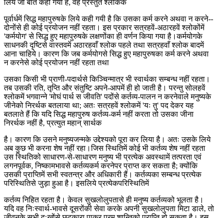
लिये जो बात कही गयी है, वह प्रस्तुत श्लोकके
पूर्वार्धमें सिद्ध महापुरुषके लिये कही गयी है कि उसका कर्म करने अथवा न करने--
दोनोंसे ही कोई प्रयोजन नहीं रहता। इस प्रकार सत्रहवें-अठारहवें श्लोकोंमें
'कर्मयोग' से सिद्ध हुए महापुरुषके लक्षणोंका ही वर्णन किया गया है।कर्मयोगके
साधनकी दृष्टिसे वास्तवमें अठारहवाँ श्लोक पहले तथा सत्रहवाँ श्लोक बादमें
आना चाहिये। कारण कि जब कर्मयोगसे सिद्ध हुए महापुरुषका कर्म करने अथवा
न करनेसे कोई प्रयोजन नहीं रहता तथा
उसका किसी भी प्राणी-पदार्थसे किञ्चिन्मात्र भी स्वार्थका सम्बन्ध नहीं रहता।
तब उसकी रति, तृप्ति और संतुष्टि अपने-आपमें ही हो जाती है। परन्तु सोलहवें
श्लोकमें भगवान्ने 'मोघं पार्थ स जीवति' पदोंसे कर्तव्य-पालन न करनेवाले मनुष्यके
जीनेको निरर्थक बतलाया था; अतः सत्रहवें श्लोकमें 'यः तु' पद देकर यह
बतलाते हैं कि यदि सिद्ध महापुरुष कर्तव्य-कर्म नहीं करता तो उसका जीना
निरर्थक नहीं है, प्रत्युत महान् सार्थक
है। कारण कि उसने मनुष्यजन्मके उद्देश्यको पूरा कर लिया है। अतः उसके लिये
अब कुछ भी करना शेष नहीं रहा।जिस स्थितिमें कोई भी कर्तव्य शेष नहीं रहता
उस स्थितिको साधारण-से-साधारण मनुष्य भी प्रत्येक अवस्थामें तत्परता एवं
लगनपूर्वक, निष्कामभावसे कर्तव्यकर्म करनेपर प्राप्त कर सकता है; क्योंकि
उसकी प्राप्तिमें सभी स्वतन्त्र और अधिकारी हैं। कर्तव्यका सम्बन्ध प्रत्येक
परिस्थितिसे जुड़ा हुआ है। इसलिये प्रत्येकपरिस्थितिमें
कर्तव्य निहित रहता है। केवल सुखलोलुपतासे ही मनुष्य कर्तव्यको भूलता है।
यदि वह निःस्वार्थ-भावसे दूसरोंकी सेवा करके अपनी सुखलोलुपता मिटा डाले, तो
जीवनके सभी दुःखोंसे छुटकारा पाकर परम शान्तिको प्राप्ति हो सकता है। इस