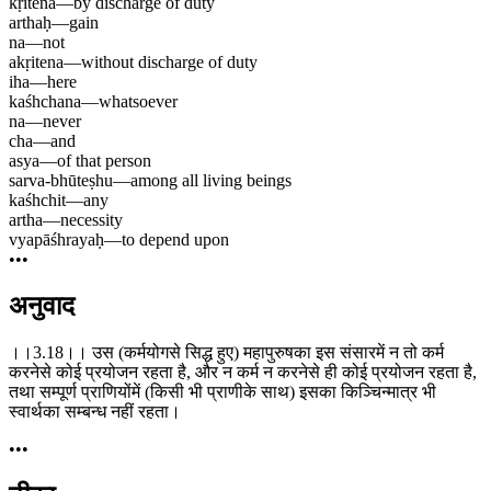
kṛitena
—
by discharge of duty
arthaḥ
—
gain
na
—
not
akṛitena
—
without discharge of duty
iha
—
here
kaśhchana
—
whatsoever
na
—
never
cha
—
and
asya
—
of that person
sarva-bhūteṣhu
—
among all living beings
kaśhchit
—
any
artha
—
necessity
vyapāśhrayaḥ
—
to depend upon
•••
अनुवाद
।।3.18।। उस (कर्मयोगसे सिद्ध हुए) महापुरुषका इस संसारमें न तो कर्म
करनेसे कोई प्रयोजन रहता है, और न कर्म न करनेसे ही कोई प्रयोजन रहता है,
तथा सम्पूर्ण प्राणियोंमें (किसी भी प्राणीके साथ) इसका किञ्चिन्मात्र भी
स्वार्थका सम्बन्ध नहीं रहता।
•••