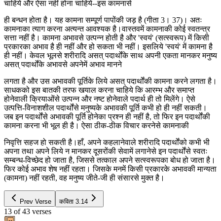
चाहिये और ऐसा नहीं होना चाहिये--इस कामनासे
ही बन्धन होता है। यह कामना सम्पूर्ण पापोंकी जड़ है (गीता 3। 37)। अतः
कामनाका त्याग करना अत्यन्त आवश्यक है।वास्तवमें कामनाकी कोई स्वतन्त्र
सत्ता नहीं है। कामना अभावसे उत्पन्न होती है और 'स्वयं' (सत्स्वरूप) में किसी
प्रकारका अभाव है ही नहीं और हो सकता भी नहीं। इसलिये 'स्वयं' में कामना है
ही नहीं। केवल भूलसे शरीरादि असत् पदार्थोंके साथ अपनी एकता मानकर मनुष्य
असत् पदार्थोंके अभावसे अपनेमें अभाव मानने
लगता है और उस अभावकी पूर्तिके लिये असत् पदार्थोंकी कामना करने लगता है।
साधकको इस बातकी तरफ खयाल करना चाहिये कि आरम्भ और समाप्त
होनेवाली क्रियाओंसे उत्पन्न और नष्ट होनेवाले पदार्थ ही तो मिलेंगे। ऐसे
उत्पत्ति-विनाशशील पदार्थोंसे मनुष्यके अभावकी पूर्ति कभी हो ही नहीं सकती।
जब इन पदार्थोंसे अभावकी पूर्ति होनेका प्रश्न ही नहीं है, तो फिर इन पदार्थोंकी
कामना करना भी भूल ही है। ऐसा ठीक-ठीक विचार करनेसे कामनाकी
निवृत्ति सहज हो सकती है।हाँ, अपने कहलानेवाले शरीरादि पदार्थोंको कभी भी
अपना तथा अपने लिये न मानकर दूसरोंकी सेवामें लगानेसे इन पदार्थोंसे स्वतः
सम्बन्ध-विच्छेद हो जाता है, जिससे तत्काल अपने सत्स्वरूपका बोध हो जाता है।
फिर कोई अभाव शेष नहीं रहता। जिसके मनमें किसी प्रकारके अभावकी मान्यता
(कामना) नहीं रहती, वह मनुष्य जीते-जी ही संसारसे मुक्त है।
Prev Verse
कविता
3.14
13
of
43
verses