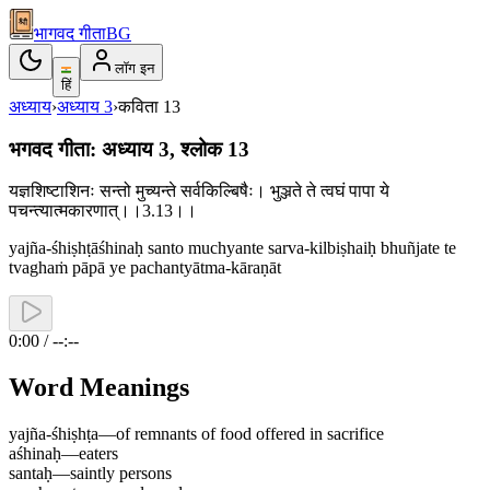
भागवद गीता
BG
लॉग इन
हिं
अध्याय
›
अध्याय
3
›
कविता
13
भगवद गीता: अध्याय 3, श्लोक 13
यज्ञशिष्टाशिनः सन्तो मुच्यन्ते सर्वकिल्बिषैः। भुञ्जते ते त्वघं पापा ये
पचन्त्यात्मकारणात्।।3.13।।
yajña-śhiṣhṭāśhinaḥ santo muchyante sarva-kilbiṣhaiḥ bhuñjate te
tvaghaṁ pāpā ye pachantyātma-kāraṇāt
0:00 / --:--
Word Meanings
yajña-śhiṣhṭa
—
of remnants of food offered in sacrifice
aśhinaḥ
—
eaters
santaḥ
—
saintly persons