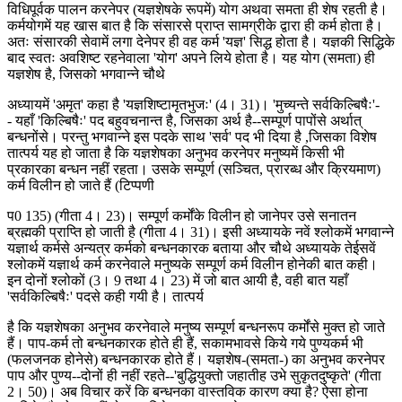
विधिपूर्वक पालन करनेपर (यज्ञशेषके रूपमें) योग अथवा समता ही शेष रहती है।
कर्मयोगमें यह खास बात है कि संसारसे प्राप्त सामग्रीके द्वारा ही कर्म होता है।
अतः संसारकी सेवामें लगा देनेपर ही वह कर्म 'यज्ञ' सिद्ध होता है। यज्ञकी सिद्धिके
बाद स्वतः अवशिष्ट रहनेवाला 'योग' अपने लिये होता है। यह योग (समता) ही
यज्ञशेष है, जिसको भगवान्ने चौथे
अध्यायमें 'अमृत' कहा है 'यज्ञशिष्टामृतभुजः' (4। 31)। 'मुच्यन्ते सर्वकिल्बिषैः'-
- यहाँ 'किल्बिषैः' पद बहुवचनान्त है, जिसका अर्थ है--सम्पूर्ण पापोंसे अर्थात्
बन्धनोंसे। परन्तु भगवान्ने इस पदके साथ 'सर्व' पद भी दिया है ,जिसका विशेष
तात्पर्य यह हो जाता है कि यज्ञशेषका अनुभव करनेपर मनुष्यमें किसी भी
प्रकारका बन्धन नहीं रहता। उसके सम्पूर्ण (सञ्चित, प्रारब्ध और क्रियमाण)
कर्म विलीन हो जाते हैं (टिप्पणी
प0 135) (गीता 4। 23)। सम्पूर्ण कर्मोंके विलीन हो जानेपर उसे सनातन
ब्रह्मकी प्राप्ति हो जाती है (गीता 4। 31)। इसी अध्यायके नवें श्लोकमें भगवान्ने
यज्ञार्थ कर्मसे अन्यत्र कर्मको बन्धनकारक बताया और चौथे अध्यायके तेईसवें
श्लोकमें यज्ञार्थ कर्म करनेवाले मनुष्यके सम्पूर्ण कर्म विलीन होनेकी बात कही।
इन दोनों श्लोकों (3। 9 तथा 4। 23) में जो बात आयी है, वही बात यहाँ
'सर्वकिल्बिषैः' पदसे कही गयी है। तात्पर्य
है कि यज्ञशेषका अनुभव करनेवाले मनुष्य सम्पूर्ण बन्धनरूप कर्मोंसे मुक्त हो जाते
हैं। पाप-कर्म तो बन्धनकारक होते ही हैं, सकामभावसे किये गये पुण्यकर्म भी
(फलजनक होनेसे) बन्धनकारक होते हैं। यज्ञशेष-(समता-) का अनुभव करनेपर
पाप और पुण्य--दोनों ही नहीं रहते--'बुद्धियुक्तो जहातीह उभे सुकृतदुष्कृते' (गीता
2। 50)। अब विचार करें कि बन्धनका वास्तविक कारण क्या है? ऐसा होना