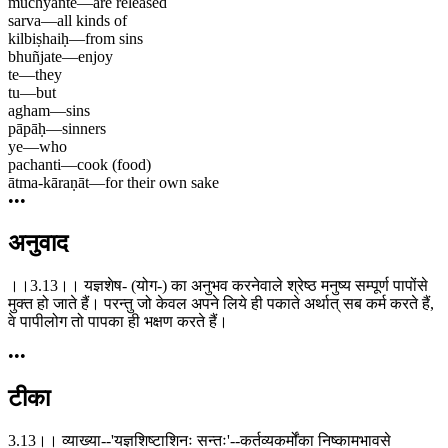
muchyante
—
are released
sarva
—
all kinds of
kilbiṣhaiḥ
—
from sins
bhuñjate
—
enjoy
te
—
they
tu
—
but
agham
—
sins
pāpāḥ
—
sinners
ye
—
who
pachanti
—
cook (food)
ātma-kāraṇāt
—
for their own sake
•••
अनुवाद
।।3.13।। यज्ञशेष- (योग-) का अनुभव करनेवाले श्रेष्ठ मनुष्य सम्पूर्ण पापोंसे
मुक्त हो जाते हैं। परन्तु जो केवल अपने लिये ही पकाते अर्थात् सब कर्म करते हैं,
वे पापीलोग तो पापका ही भक्षण करते हैं।
•••
टीका
3.13।। व्याख्या--'यज्ञशिष्टाशिनः सन्तः'--कर्तव्यकर्मोंका निष्कामभावसे