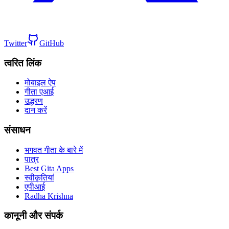
Twitter
GitHub
त्वरित लिंक
मोबाइल ऐप
गीता एआई
उद्धरण
दान करें
संसाधन
भगवत गीता के बारे में
पात्र
Best Gita Apps
स्वीकृतियां
एपीआई
Radha Krishna
कानूनी और संपर्क