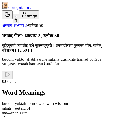
भागवद गीता
BG
लॉग इन
हिं
अध्याय
›
अध्याय
2
›
कविता
50
भगवद गीता: अध्याय 2, श्लोक 50
बुद्धियुक्तो जहातीह उभे सुकृतदुष्कृते। तस्माद्योगाय युज्यस्व योगः कर्मसु
कौशलम्।।2.50।।
buddhi-yukto jahātīha ubhe sukṛita-duṣhkṛite tasmād yogāya
yujyasva yogaḥ karmasu kauśhalam
0:00 / --:--
Word Meanings
buddhi-yuktaḥ
—
endowed with wisdom
jahāti
—
get rid of
iha
—
in this life