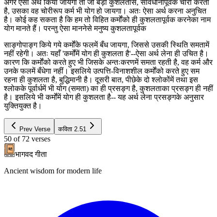
अगर ऐसा अर्थ किया जायगा तो जो बड़ी कुशलतासे, सावधानीपूर्वक चोरी करता
है, उसका वह चोरीरूप कर्म भी योग हो जायगा। अतः ऐसा अर्थ करना अनुचित
है। कोई कह सकता है कि हम तो विहित कर्मोंको ही कुशलतापूर्वक करनेका नाम
योग मानते हैं। परन्तु ऐसा माननेसे मनुष्य कुशलतापूर्वक
साङ्गोपाङ्ग किये गये कर्मोंके फलमें बँध जायगा, जिससे उसकी स्थिति समतामें
नहीं रहेगी। अतः यहाँ 'कर्मोंमें योग ही कुशलता है'--ऐसा अर्थ लेना ही उचित है।
कारण कि कर्मोंको करते हुए भी जिसके अन्तःकरणमें समता रहती है, वह कर्म और
उनके फलमें बँधेगा नहीं। इसलिये उत्पत्ति-विनाशशील कर्मोंको करते हुए सम
रहना ही कुशलता है, बुद्धिमानी है। दूसरी बात, पीछेके दो श्लोकोंमें तथा इस
श्लोकके पूर्वार्धमें भी योग (समता) का ही प्रसङ्ग है, कुशलताका प्रसङ्ग ही नहीं
है। इसलिये भी कर्मोंमें योग ही कुशलता है-- यह अर्थ लेना प्रसङ्गके अनुसार
युक्तियुक्त है।
Prev Verse
कविता
2.51
50
of
72
verses
भागवद गीता
Ancient wisdom for modern life