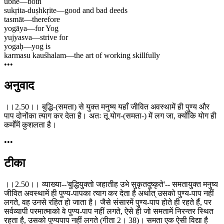
ubhe
—
both
sukṛita-duṣhkṛite
—
good and bad deeds
tasmāt
—
therefore
yogāya
—
for Yog
yujyasva
—
strive for
yogaḥ
—
yog is
karmasu kauśhalam
—
the art of working skillfully
•••
अनुवाद
।।2.50।। बुद्धि-(समता) से युक्त मनुष्य यहाँ जीवित अवस्थामें ही पुण्य और
पाप दोनोंका त्याग कर देता है। अतः तू योग-(समता-) में लग जा, क्योंकि योग ही
कर्मोंमें कुशलता है।
•••
टीका
।।2.50।। व्याख्या--'बुद्धियुक्तो जहातीह उभे सुकृतदुष्कृते'-- समतायुक्त मनुष्य
जीवित अवस्थामें ही पुण्य-पापका त्याग कर देता है अर्थात् उसको पुण्य-पाप नहीं
लगते, वह उनसे रहित हो जाता है। जैसे संसारमें पुण्य-पाप होते ही रहते हैं, पर
सर्वव्यापी परमात्माको वे पुण्य-पाप नहीं लगते, ऐसे ही जो समतामें निरन्तर स्थित
रहता है, उसको पुण्यपाप नहीं लगते (गीता 2। 38)। समता एक ऐसी विद्या है