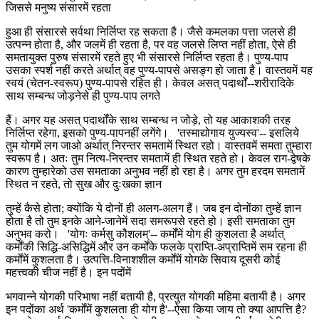
जिससे मनुष्य संसारमें रहता
हुआ ही संसारसे सर्वथा निर्लिप्त रह सकता है। जैसे कमलका पत्ता जलसे ही
उत्पन्न होता है, और जलमें ही रहता है, पर वह जलसे लिप्त नहीं होता, ऐसे ही
समतायुक्त पुरुष संसारमें रहते हुए भी संसारसे निर्लिप्त रहता है। पुण्य-पाप
उसका स्पर्श नहीं करते अर्थात् वह पुण्य-पापसे असङ्ग हो जाता है। वास्तवमें यह
स्वयं (चेतन-स्वरूप) पुण्य-पापसे रहित ही। केवल असत् पदार्थों--शरीरादिके
साथ सम्बन्ध जोड़नेसे ही पुण्य-पाप लगते
हैं। अगर यह असत् पदार्थोंके साथ सम्बन्ध न जोड़े, तो यह आकाशकी तरह
निर्लिप्त रहेगा, इसको पुण्य-पापनहीं लगेंगे। 'तस्माद्योगाय युज्यस्व'-- इसलिये
तुम योगमें लग जाओ अर्थात् निरन्तर समतामें स्थित रहो। वास्तवमें समता तुम्हारा
स्वरूप है। अतः तुम नित्य-निरन्तर समतामें ही स्थित रहते हो। केवल राग-द्वेषके
कारण तुम्हारेको उस समताका अनुभव नहीं हो रहा है। अगर तुम हरदम समतामें
स्थित न रहते, तो सुख और दुःखका ज्ञान
तुम्हें कैसे होता; क्योंकि ये दोनों ही अलग-अलग हैं। जब इन दोनोंका तुम्हें ज्ञान
होता है तो तुम इनके आने-जानेमें सदा समरूपसे रहते हो। इसी समताका तुम
अनुभव करो। 'योगः कर्मसु कौशलम्'-- कर्मोंमें योग ही कुशलता है अर्थात्
कर्मोंकी सिद्धि-असिद्धिमें और उन कर्मोंके फलके प्राप्ति-अप्राप्तिमें सम रहना ही
कर्मोंमें कुशलता है। उत्पत्ति-विनाशशील कर्मोंमें योगके सिवाय दूसरी कोई
महत्त्वकी चीज नहीं है। इन पदोंमें
भगवान्ने योगकी परिभाषा नहीं बतायी है, प्रत्युत योगकी महिमा बतायी है। अगर
इन पदोंका अर्थ 'कर्मोंमें कुशलता ही योग है'--ऐसा किया जाय तो क्या आपत्ति है?