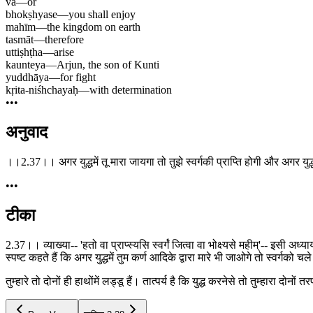
vā
—
or
bhokṣhyase
—
you shall enjoy
mahīm
—
the kingdom on earth
tasmāt
—
therefore
uttiṣhṭha
—
arise
kaunteya
—
Arjun, the son of Kunti
yuddhāya
—
for fight
kṛita-niśhchayaḥ
—
with determination
•••
अनुवाद
।।2.37।। अगर युद्धमें तू मारा जायगा तो तुझे स्वर्गकी प्राप्ति होगी और अगर युद
•••
टीका
2.37।। व्याख्या-- 'हतो वा प्राप्स्यसि स्वर्गं जित्वा वा भोक्ष्यसे महीम्'-- इसी 
स्पष्ट कहते हैं कि अगर युद्धमें तुम कर्ण आदिके द्वारा मारे भी जाओगे तो स्वर्गको
तुम्हारे तो दोनों ही हाथोंमें लड्डू हैं। तात्पर्य है कि युद्ध करनेसे तो तुम्हारा दोन