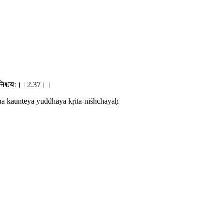
य कृतनिश्चयः।।2.37।।
ha kaunteya yuddhāya kṛita-niśhchayaḥ