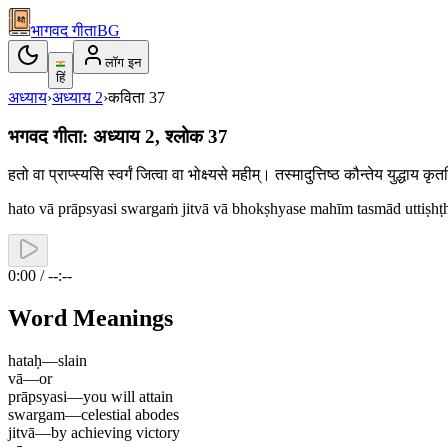
भागवद गीता
BG
लॉग इन
हिं
अध्याय
›
अध्याय
2
›
कविता
37
भगवद गीता: अध्याय 2, श्लोक 37
हतो वा प्राप्स्यसि स्वर्गं जित्वा वा भोक्ष्यसे महीम्। तस्मादुत्तिष्ठ कौन्तेय युद्धा
hato vā prāpsyasi swargaṁ jitvā vā bhokṣhyase mahīm tasmād uttiṣhṭ
0:00 / --:--
Word Meanings
hataḥ
—
slain
vā
—
or
prāpsyasi
—
you will attain
swargam
—
celestial abodes
jitvā
—
by achieving victory