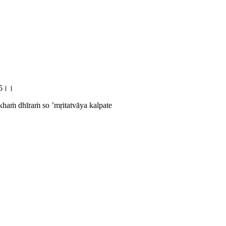
.15।।
haṁ dhīraṁ so ’mṛitatvāya kalpate