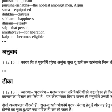
puruṣham
—
person
puruṣha-ṛiṣhabha
—
the noblest amongst men, Arjun
sama
—
equipoised
duḥkha
—
distress
sukham
—
happiness
dhīram
—
steady
saḥ
—
that person
amṛitatvāya
—
for liberation
kalpate
—
becomes eligible
•••
अनुवाद
।।2.15।। कारण कि हे पुरुषोंमें श्रेष्ठ अर्जुन! सुख-दुःखमें सम रहनेवाले जिस धी
•••
टीका
।।2.15।। व्याख्या-- 'पुरुषर्षभ'-- मनुष्य प्रायः परिस्थितियोंको बदलनेका ही
कल्याणका विचार कर लिया है। यह कल्याणका विचार करना ही मनुष्योंमें उनकी श्रे
दोनों अलगअलग दीखते हैं। सुख-दुःखके भोगनेमें पुरुष (चेतन) हेतु है और वह हेत
होनेसे वह सुख-दुःखमें स्वाभाविक ही सम हो जाता है।