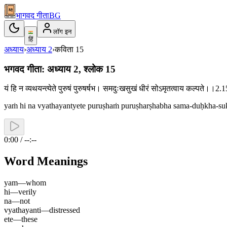
भागवद गीता
BG
लॉग इन
हिं
अध्याय
›
अध्याय
2
›
कविता
15
भगवद गीता: अध्याय 2, श्लोक 15
यं हि न व्यथयन्त्येते पुरुषं पुरुषर्षभ। समदुःखसुखं धीरं सोऽमृतत्वाय कल्पते।।2
yaṁ hi na vyathayantyete puruṣhaṁ puruṣharṣhabha sama-duḥkha-suk
0:00 / --:--
Word Meanings
yam
—
whom
hi
—
verily
na
—
not
vyathayanti
—
distressed
ete
—
these