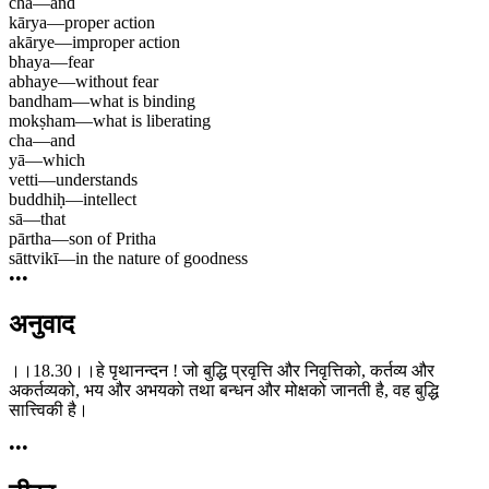
cha
—
and
kārya
—
proper action
akārye
—
improper action
bhaya
—
fear
abhaye
—
without fear
bandham
—
what is binding
mokṣham
—
what is liberating
cha
—
and
yā
—
which
vetti
—
understands
buddhiḥ
—
intellect
sā
—
that
pārtha
—
son of Pritha
sāttvikī
—
in the nature of goodness
•••
अनुवाद
।।18.30।।हे पृथानन्दन ! जो बुद्धि प्रवृत्ति और निवृत्तिको, कर्तव्य और
अकर्तव्यको, भय और अभयको तथा बन्धन और मोक्षको जानती है, वह बुद्धि
सात्त्विकी है।
•••