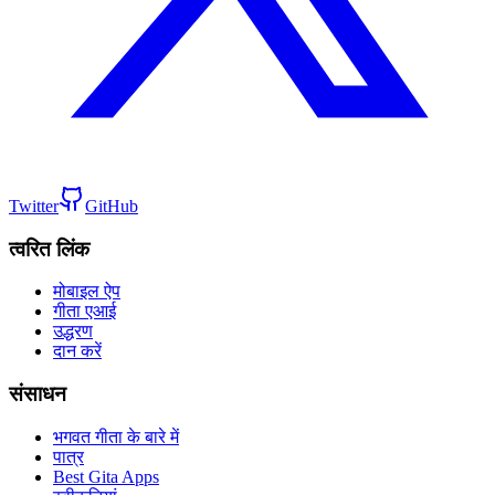
Twitter
GitHub
त्वरित लिंक
मोबाइल ऐप
गीता एआई
उद्धरण
दान करें
संसाधन
भगवत गीता के बारे में
पात्र
Best Gita Apps