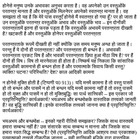
होनेसे मनुष्य उनके अभावका अनुभव करता है। वह अपनेको उन वस्तुओंके
परतन्त्र मानता है और वस्तुओंके मिलनेपर अपनेको स्वतन्त्र मानता है। वह
समझता तो यह है कि मेरे पास वस्तुएँ होनेसे मैं स्वतन्त्र हो गया हूँ? पर हो जाता है
उन वस्तुओंके परतन्त्र वस्तुओंके अभाव और वस्तुओंके भाव -- इन दोनोंकी
परतन्त्रतामें इतना ही फरक पड़ता है कि वस्तुओंके अभावमें परतन्त्रता दीखती
है? खटकती है और वस्तुओंके होनेपर वस्तुओंकी परतन्त्रता
परतन्त्रताके रूपमें दीखती ही नहीं क्योंकि उस समय मनुष्य अन्धा हो जाता है।
परन्तु हैं ये दोनों ही परतन्त्रता? और परतन्त्रता ही बन्धन है। अभावकी
परतन्त्रता प्रकट विष है और भावकी परतन्त्रता छिपा हुआ मीठा विष है? पर हैं
दोनों ही विष। विष तो मारनेवाला ही होता है।निष्कर्ष यह निकला कि सांसारिक
वस्तुओंकी कामनासे ही बन्धन होता है और परमात्माके सिवाय किसी वस्तु?
व्यक्ति? घटना? परिस्थिति? देश? काल आदिकी कामना
न होनेसे मुक्ति होती है (टिप्पणी प0 913)। यदि मनमें कामना है तो वस्तु पासमें
हो तो बन्धन और पासमें न हो तो बन्धन यदि मनमें कामना नहीं है तो वस्तु पासमें
हो तो मुक्त और पासमें न हो तो मुक्तिबुद्धिः सा पार्थ सात्त्विकी -- इस प्रकार जो
प्रवृत्तिनिवृत्ति? कार्यअकार्य? भयअभय और बन्धमोक्षके वास्तविक तत्त्वको जानती
है? वह बुद्धि सात्त्विकी है।इनके वास्तविक तत्त्वको जानना क्या है प्रवृत्तिनिवृत्ति?
कार्यअकार्य?
भयअभय और बन्धमोक्ष -- इनको गहरी रीतिसे समझकर? जिसके साथ वास्तवमें
हमारा सम्बन्ध नहीं है? उस संसारके साथ सम्बन्ध न मानना और जिसके साथ
हमारा स्वतःसिद्ध सम्बन्ध है? ऐसे (प्रवृत्तिनिवृत्ति आदिके आश्रय तथा प्रकाशक)
परमात्माको तत्त्वसे ठीकठीक जानना -- यही सात्त्विकी बुद्धिके द्वारा वास्तविक