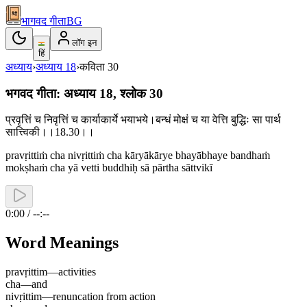
भागवद गीता
BG
लॉग इन
हिं
अध्याय
›
अध्याय
18
›
कविता
30
भगवद गीता: अध्याय 18, श्लोक 30
प्रवृत्तिं च निवृत्तिं च कार्याकार्ये भयाभये।बन्धं मोक्षं च या वेत्ति बुद्धिः सा पार्थ
सात्त्विकी।।18.30।।
pravṛittiṁ cha nivṛittiṁ cha kāryākārye bhayābhaye bandhaṁ
mokṣhaṁ cha yā vetti buddhiḥ sā pārtha sāttvikī
0:00 / --:--
Word Meanings
pravṛittim
—
activities
cha
—
and
nivṛittim
—
renuncation from action