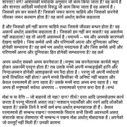
शास्त्र? वर्ण? आश्रमकी मर्यादाके अनुसार जो काम किया जाता है? वह कार्य है
और शास्त्र आदिकी मर्यादासे विरुद्ध जो काम किया जाता है वह अकार्य है।
जिसको हम कर सकते हैं? जिसको जरूर करना चाहिये और जिसको करनेसे
जीवका जरूर कल्याण होता है? वह कार्य अर्थात् कर्तव्य कहलाता
है और जिसको हमें नहीं करना चाहिये तथा जिससे जीवका बन्धन होता है? वह
अकार्य अर्थात् अकर्तव्य कहलाता है। जिसको हम नहीं कर सकते? वह अकर्तव्य
नहीं कहलाता? वह तो अपनी असामर्थ्य है।भयाभये -- भय और अभयके कारणको
देखना चाहिये। जिस कर्मसे अभी और परिणाममें अपना और दुनियाका अनिष्ट
होनेकी सम्भावना है? वह कर्म भय अर्थात् भयदायक है और जिस कर्मसे अभी और
परिणाममें अपना और दुनियाका हित होनेकी सम्भावनना है? वह कर्म
अभय अर्थात् सबको अभय करनेवाला है।मनुष्य जब करनेलायक कार्यसे च्युत
होकर अकार्यमें प्रवृत्त होता है? तब उसके मनमें अपनी मनबड़ाईकी हानि और
निन्दाअपमान होनेकी आशङ्कासे भय पैदा होता है। परन्तु जो अपनी मर्यादासे
कभी विचलित नहीं होता? अपने मनसे किसीका भी अनिष्ट नहीं चाहता और
केवल परमात्मामें ही लगा रहता है? उसके मनमें सदा अभय बना रहता है। यह
अभय ही मनुष्यको सर्वथा अभयपद -- परमात्माको प्राप्त करा देता है।बन्धं
मोक्षं च या वेत्ति -- जो बाहरसे तो यज्ञ? दान? तीर्थ? व्रत आदि उत्तमसेउत्तम कार्य
करता है परन्तु भीतरसे असत् जड? नाशवान् पदार्थोंको और स्वर्ग आदि लोकोंको
चाहता है? उसके लिये वे सभी कर्म बन्ध अर्थात् बन्धनकारक ही हैं। केवल
परमात्मासे ही सम्बन्ध रखना? परमात्माके सिवाय कभी किसी अवस्थामें असत्
संसारके साथ लेशमात्र भी सम्बन्ध न रखना मोक्ष अर्थात् मोक्षदायक है।अपनेको
जो वस्तुएँ नहीं मिली हैं? उनकी कामना