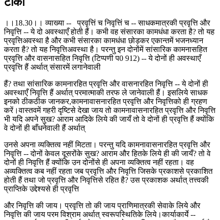
टीका
।।18.30।। व्याख्या -- प्रवृत्तिं च निवृत्तिं च -- साधकमात्रकी प्रवृत्ति और
निवृत्ति -- ये दो अवस्थाएँ होती हैं। कभी वह संसारका कामधंधा करता है? तो यह
प्रवृत्तिअवस्था है और कभी संसारका कामधंधा छोड़कर एकान्तमें भजनध्यान
करता है? तो यह निवृत्तिअवस्था है। परन्तु इन दोनोंमें सांसारिक कामनासहित
प्रवृत्ति और वासनासहित निवृत्ति (टिप्पणी प0 912) -- ये दोनों ही अवस्थाएँ
प्रवृत्ति हैं अर्थात् संसारमें लगानेवाली
हैं? तथा सांसारिक कामनारहित प्रवृत्ति और वासनारहित निवृत्ति -- ये दोनों ही
अवस्थाएँ निवृत्ति हैं अर्थात् परमात्माकी तरफ ले जानेवाली हैं। इसलिये साधक
इनको ठीकठीक जानकर,कामनावासनारहित प्रवृत्ति और निवृत्तिको ही ग्रहण
करें।वास्तवमें गहरी दृष्टिसे देखा जाय तो कामनावासनारहित प्रवृत्ति और निवृत्ति
भी यदि अपने सुख? आराम आदिके लिये की जायँ तो वे दोनों ही प्रवृत्ति हैं क्योंकि
वे दोनों ही बाँधनेवाली हैं अर्थात्
उनसे अपना व्यक्तित्व नहीं मिटता। परन्तु यदि कामनावासनारहित प्रवृत्ति और
निवृत्ति -- दोनों केवल दूसरोंके सुख? आराम और हितके लिये ही की जायँ? तो वे
दोनों ही निवृत्ति हैं क्योंकि उन दोनोंसे ही अपना व्यक्तित्व नहीं रहता। वह
अव्यक्तित्व कब नहीं रहता जब प्रवृत्ति और निवृत्ति जिसके प्रकाशसे प्रकाशित
होती हैं तथा जो प्रवृत्ति और निवृत्तिसे रहित है? उस प्रकाशक अर्थात् तत्त्वकी
प्राप्तिके उद्देश्यसे ही प्रवृत्ति
और निवृत्ति की जाय। प्रवृत्ति तो की जाय प्राणिमात्रकी सेवाके लिये और
निवृत्ति की जाय परम विश्राम अर्थात् स्वरूपस्थितिके लिये।कार्याकार्ये --