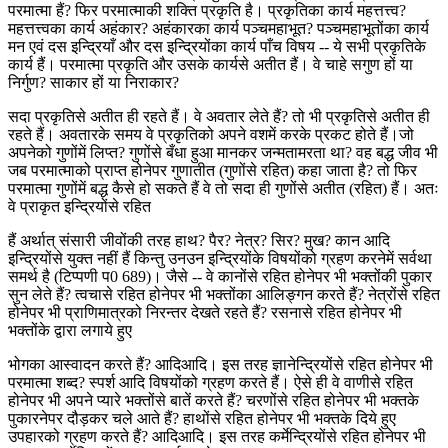
परमात्मा हैं? फिर परमात्माकी शक्ति प्रकृति है। प्रकृतिका कार्य महत्तत्त्व?
महत्तत्त्वका कार्य अहंकार? अहंकारका कार्य पञ्चमहाभूत? पञ्चमहाभूतोंका कार्य
मन एवं दस इन्द्रियाँ और दस इन्द्रियोंका कार्य पाँच विषय -- ये सभी प्रकृतिके
कार्य हैं। परमात्मा प्रकृति और उसके कार्यसे अतीत हैं। वे चाहे सगुण हों या
निर्गुण? साकार हों या निराकार?
सदा प्रकृतिसे अतीत ही रहते हैं। वे अवतार लेते हैं? तो भी प्रकृतिसे अतीत ही
रहते हैं। अवतारके समय वे प्रकृतिको अपने वशमें करके प्रकट होते हैं।जो
अपनेको गुणोंमें लिप्त? गुणोंसे बँधा हुआ मानकर जन्मतामरता था? वह बद्ध जीव भी
जब परमात्माको प्राप्त होनेपर गुणातीत (गुणोंसे रहित) कहा जाता है? तो फिर
परमात्मा गुणोंमें बद्ध कैसे हो सकते हैं वे तो सदा ही गुणोंसे अतीत (रहित) हैं। अतः
वे प्राकृत इन्द्रियोंसे रहित
हैं अर्थात् संसारी जीवोंकी तरह हाथ? पैर? नेत्र? सिर? मुख? कान आदि
इन्द्रियोंसे युक्त नहीं हैं किन्तु उनउन इन्द्रियोंके विषयोंको ग्रहण करनेमें सर्वथा
समर्थ है (टिप्पणी प0 689)। जैसे -- वे कानोंसे रहित होनेपर भी भक्तोंकी पुकार
सुन लेते हैं? त्वचासे रहित होनेपर भी भक्तोंका आलिङ्गन करते हैं? नेत्रोंसे रहित
होनेपर भी प्राणिमात्रको निरन्तर देखते रहते हैं? रसनासे रहित होनेपर भी
भक्तोंके द्वारा लगाये हुए
भोगका आस्वादन करते हैं? आदिआदि। इस तरह ज्ञानेन्द्रियोंसे रहित होनेपर भी
परमात्मा शब्द? स्पर्श आदि विषयोंको ग्रहण करते हैं। ऐसे ही वे वाणीसे रहित
होनेपर भी अपने प्यारे भक्तोंसे बातें करते हैं? चरणोंसे रहित होनेपर भी भक्तके
पुकारनेपर दौड़कर चले आते हैं? हाथोंसे रहित होनेपर भी भक्तके दिये हुए
उपहारको ग्रहण करते हैं? आदिआदि। इस तरह कर्मेन्द्रियोंसे रहित होनेपर भी