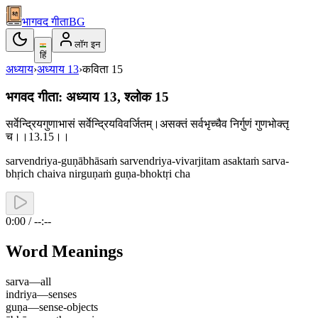
भागवद गीता
BG
लॉग इन
हिं
अध्याय
›
अध्याय
13
›
कविता
15
भगवद गीता: अध्याय 13, श्लोक 15
सर्वेन्द्रियगुणाभासं सर्वेन्द्रियविवर्जितम्।असक्तं सर्वभृच्चैव निर्गुणं गुणभोक्तृ
च।।13.15।।
sarvendriya-guṇābhāsaṁ sarvendriya-vivarjitam asaktaṁ sarva-
bhṛich chaiva nirguṇaṁ guṇa-bhoktṛi cha
0:00 / --:--
Word Meanings
sarva
—
all
indriya
—
senses
guṇa
—
sense-objects