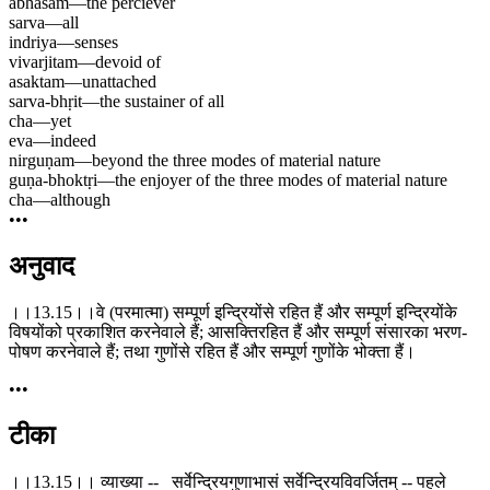
ābhāsam
—
the perciever
sarva
—
all
indriya
—
senses
vivarjitam
—
devoid of
asaktam
—
unattached
sarva-bhṛit
—
the sustainer of all
cha
—
yet
eva
—
indeed
nirguṇam
—
beyond the three modes of material nature
guṇa-bhoktṛi
—
the enjoyer of the three modes of material nature
cha
—
although
•••
अनुवाद
।।13.15।।वे (परमात्मा) सम्पूर्ण इन्द्रियोंसे रहित हैं और सम्पूर्ण इन्द्रियोंके
विषयोंको प्रकाशित करनेवाले हैं; आसक्तिरहित हैं और सम्पूर्ण संसारका भरण-
पोषण करनेवाले हैं; तथा गुणोंसे रहित हैं और सम्पूर्ण गुणोंके भोक्ता हैं।
•••
टीका
।।13.15।। व्याख्या -- सर्वेन्द्रियगुणाभासं सर्वेन्द्रियविवर्जितम् -- पहले