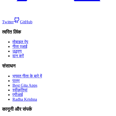
Twitter
GitHub
त्वरित लिंक
मोबाइल ऐप
गीता एआई
उद्धरण
दान करें
संसाधन
भगवत गीता के बारे में
पात्र
Best Gita Apps
स्वीकृतियां
एपीआई
Radha Krishna
कानूनी और संपर्क