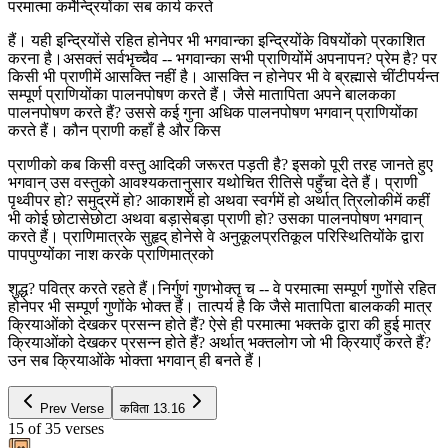
परमात्मा कर्मेन्द्रियोंका सब कार्य करते
हैं। यही इन्द्रियोंसे रहित होनेपर भी भगवान्का इन्द्रियोंके विषयोंको प्रकाशित
करना है।असक्तं सर्वभृच्चैव -- भगवान्का सभी प्राणियोंमें अपनापन? प्रेम है? पर
किसी भी प्राणीमें आसक्ति नहीं है। आसक्ति न होनेपर भी वे ब्रह्मासे चींटीपर्यन्त
सम्पूर्ण प्राणियोंका पालनपोषण करते हैं। जैसे मातापिता अपने बालकका
पालनपोषण करते हैं? उससे कई गुना अधिक पालनपोषण भगवान् प्राणियोंका
करते हैं। कौन प्राणी कहाँ है और किस
प्राणीको कब किसी वस्तु आदिकी जरूरत पड़ती है? इसको पूरी तरह जानते हुए
भगवान् उस वस्तुको आवश्यकतानुसार यथोचित रीतिसे पहुँचा देते हैं। प्राणी
पृथ्वीपर हो? समुद्रमें हो? आकाशमें हो अथवा स्वर्गमें हो अर्थात् त्रिलोकीमें कहीं
भी कोई छोटासेछोटा अथवा बड़ासेबड़ा प्राणी हो? उसका पालनपोषण भगवान्
करते हैं। प्राणिमात्रके सुहृद् होनेसे वे अनुकूलप्रतिकूल परिस्थितियोंके द्वारा
पापपुण्योंका नाश करके प्राणिमात्रको
शुद्ध? पवित्र करते रहते हैं।निर्गुणं गुणभोक्तृ च -- वे परमात्मा सम्पूर्ण गुणोंसे रहित
होनेपर भी सम्पूर्ण गुणोंके भोक्त हैं। तात्पर्य है कि जैसे मातापिता बालककी मात्र
क्रियाओंको देखकर प्रसन्न होते हैं? ऐसे ही परमात्मा भक्तके द्वारा की हुई मात्र
क्रियाओंको देखकर प्रसन्न होते हैं? अर्थात् भक्तलोग जो भी क्रियाएँ करते हैं?
उन सब क्रियाओंके भोक्ता भगवान् ही बनते हैं।
Prev Verse
कविता
13.16
15
of
35
verses