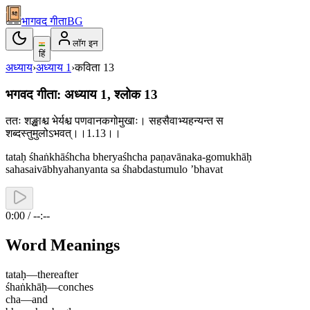
भागवद गीता
BG
लॉग इन
हिं
अध्याय
›
अध्याय
1
›
कविता
13
भगवद गीता: अध्याय 1, श्लोक 13
ततः शङ्खाश्च भेर्यश्च पणवानकगोमुखाः। सहसैवाभ्यहन्यन्त स
शब्दस्तुमुलोऽभवत्।।1.13।।
tataḥ śhaṅkhāśhcha bheryaśhcha paṇavānaka-gomukhāḥ
sahasaivābhyahanyanta sa śhabdastumulo ’bhavat
0:00 / --:--
Word Meanings
tataḥ
—
thereafter
śhaṅkhāḥ
—
conches
cha
—
and