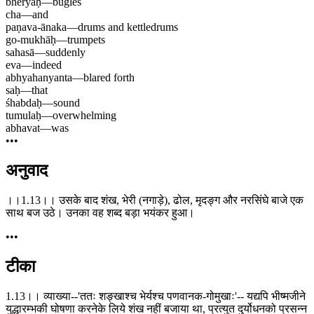
bheryaḥ
—
bugles
cha
—
and
paṇava-ānaka
—
drums and kettledrums
go-mukhāḥ
—
trumpets
sahasā
—
suddenly
eva
—
indeed
abhyahanyanta
—
blared forth
saḥ
—
that
śhabdaḥ
—
sound
tumulaḥ
—
overwhelming
abhavat
—
was
•••
अनुवाद
।।1.13।। उसके बाद शंख, भेरी (नगाड़े), ढोल, मृदङ्ग और नरसिंघे बाजे एक
साथ बज उठे। उनका वह शब्द बड़ा भयंकर हुआ।
•••
टीका
1.13।। व्याख्या--'ततः शङ्खाश्च भेर्यश्च पणवानक-गोमुखाः'-- यद्यपि भीष्मजीने
युद्धारम्भकी घोषणा करनेके लिये शंख नहीं बजाया था, प्रत्युत दुर्योधनको प्रसन्न