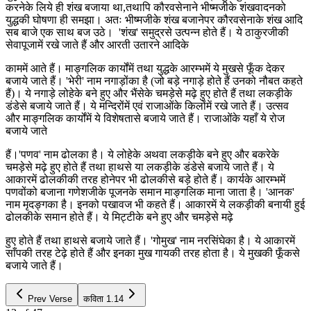
करनेके लिये ही शंख बजाया था,तथापि कौरवसेनाने भीष्मजीके शंखवादनको
युद्धकी घोषणा ही समझा। अतः भीष्मजीके शंख बजानेपर कौरवसेनाके शंख आदि
सब बाजे एक साथ बज उठे। 'शंख' समुद्रसे उत्पन्न होते हैं। ये ठाकुरजीकी
सेवापूजामें रखे जाते हैं और आरती उतारने आदिके
काममें आते हैं। माङ्गलिक कार्योंमें तथा युद्धके आरम्भमें ये मुखसे फूँक देकर
बजाये जाते हैं। 'भेरी' नाम नगाड़ोंका है (जो बड़े नगाड़े होते हैं उनको नौबत कहते
हैं)। ये नगाड़े लोहेके बने हुए और भैंसेके चमड़ेसे मढ़े हुए होते हैं तथा लकड़ीके
डंडेसे बजाये जाते हैं। ये मन्दिरोंमें एवं राजाओंके किलोंमें रखे जाते हैं। उत्सव
और माङ्गलिक कार्योंमें ये विशेषतासे बजाये जाते हैं। राजाओंके यहाँ ये रोज
बजाये जाते
हैं।'पणव' नाम ढोलका है। ये लोहेके अथवा लकड़ीके बने हुए और बकरेके
चमड़ेसे मढ़े हुए होते हैं तथा हाथसे या लकड़ीके डंडेसे बजाये जाते हैं। ये
आकारमें ढोलकीकी तरह होनेपर भी ढोलकीसे बड़े होते हैं। कार्यके आरम्भमें
पणवोंको बजाना गणेशजीके पूजनके समान माङ्गलिक माना जाता है। 'आनक'
नाम मृदङ्गका है। इनको पखावज भी कहते हैं। आकारमें ये लकड़ीकी बनायी हुई
ढोलकीके समान होते हैं। ये मिट्टीके बने हुए और चमड़ेसे मढ़े
हुए होते हैं तथा हाथसे बजाये जाते हैं। 'गोमुख' नाम नरसिंघेका है। ये आकारमें
साँपकी तरह टेढ़े होते हैं और इनका मुख गायकी तरह होता है। ये मुखकी फूँकसे
बजाये जाते हैं।
Prev Verse
कविता
1.14