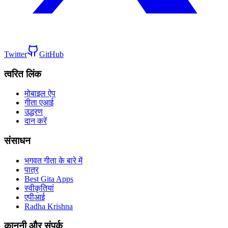
Twitter
GitHub
त्वरित लिंक
मोबाइल ऐप
गीता एआई
उद्धरण
दान करें
संसाधन
भगवत गीता के बारे में
पात्र
Best Gita Apps
स्वीकृतियां
एपीआई
Radha Krishna
कानूनी और संपर्क