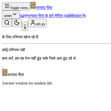
भागवद गीता
Toggle menu
उद्धरण
भगवत गीता के बारे में
गीता एआई
मोबाइल ऐप
अध्याय
लॉग इन
हिं
के लिए परिणाम खोज रहे हैं
:
कोई परिणाम नहीं
क्षमा करें, हम वह पेज नहीं ढूंढ सके जिसे आप ढूंढ रहे थे
;
भागवद गीता
Ancient wisdom for modern life