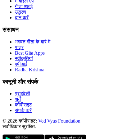
मोबाइल ऐप
गीता एआई
उद्धरण
दान करें
संसाधन
भगवत गीता के बारे में
पात्र
Best Gita Apps
स्वीकृतियां
एपीआई
Radha Krishna
कानूनी और संपर्क
प्राइवेसी
शर्तें
कॉपीराइट
संपर्क करें
© 2026 कॉपीराइट:
Ved Vyas Foundation.
सर्वाधिकार सुरक्षित
.