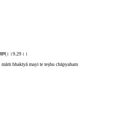
ु चाप्यहम्।।9.29।।
tu māṁ bhaktyā mayi te teṣhu chāpyaham