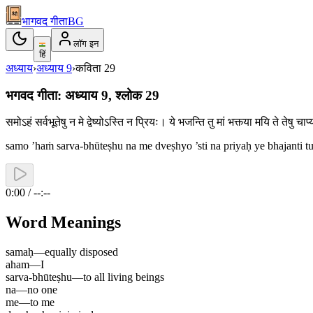
भागवद गीता
BG
लॉग इन
हिं
अध्याय
›
अध्याय
9
›
कविता
29
भगवद गीता: अध्याय 9, श्लोक 29
समोऽहं सर्वभूतेषु न मे द्वेष्योऽस्ति न प्रियः। ये भजन्ति तु मां भक्त्या मयि ते तेष
samo ’haṁ sarva-bhūteṣhu na me dveṣhyo ’sti na priyaḥ ye bhajanti 
0:00 / --:--
Word Meanings
samaḥ
—
equally disposed
aham
—
I
sarva-bhūteṣhu
—
to all living beings
na
—
no one
me
—
to me