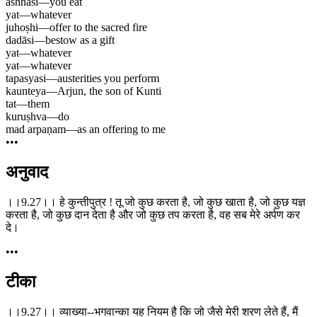
aśhnāsi
—
you eat
yat
—
whatever
juhoṣhi
—
offer to the sacred fire
dadāsi
—
bestow as a gift
yat
—
whatever
yat
—
whatever
tapasyasi
—
austerities you perform
kaunteya
—
Arjun, the son of Kunti
tat
—
them
kuruṣhva
—
do
mad arpaṇam
—
as an offering to me
•••
अनुवाद
।।9.27।। हे कुन्तीपुत्र ! तू जो कुछ करता है, जो कुछ खाता है, जो कुछ यज्ञ
करता है, जो कुछ दान देता है और जो कुछ तप करता है, वह सब मेरे अर्पण कर
दे।
•••
टीका
।।9.27।। व्याख्या--भगवान्का यह नियम है कि जो जैसे मेरी शरण लेते हैं, मैं