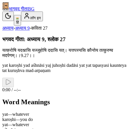
भागवद गीता
BG
लॉग इन
हिं
अध्याय
›
अध्याय
9
›
कविता
27
भगवद गीता: अध्याय 9, श्लोक 27
यत्करोषि यदश्नासि यज्जुहोषि ददासि यत्। यत्तपस्यसि कौन्तेय तत्कुरुष्व
मदर्पणम्।।9.27।।
yat karoṣhi yad aśhnāsi yaj juhoṣhi dadāsi yat yat tapasyasi kaunteya
tat kuruṣhva mad-arpaṇam
0:00 / --:--
Word Meanings
yat
—
whatever
karoṣhi
—
you do
yat
—
whatever