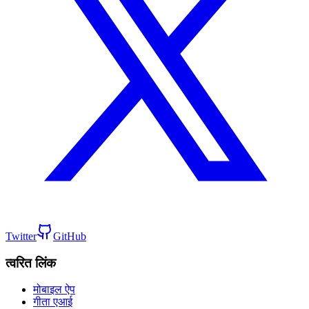
Twitter
GitHub
त्वरित लिंक
मोबाइल ऐप
गीता एआई