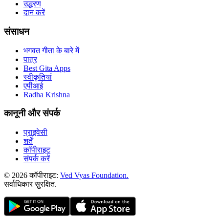
उद्धरण
दान करें
संसाधन
भगवत गीता के बारे में
पात्र
Best Gita Apps
स्वीकृतियां
एपीआई
Radha Krishna
कानूनी और संपर्क
प्राइवेसी
शर्तें
कॉपीराइट
संपर्क करें
© 2026 कॉपीराइट:
Ved Vyas Foundation.
सर्वाधिकार सुरक्षित
.