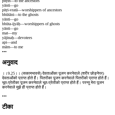
pitṝīn
—
to the ancestors
yānti
—
go
pitṛi-vratā
—
worshippers of ancestors
bhūtāni
—
to the ghosts
yānti
—
go
bhūta-ijyāḥ
—
worshippers of ghosts
yānti
—
go
mat
—
my
yājinaḥ
—
devotees
api
—
and
mām
—
to me
•••
अनुवाद
।।9.25।। (सकामभावसे) देवताओंका पूजन करनेवाले (शरीर छोड़नेपर)
देवताओंको प्राप्त होते हैं। पितरोंका पूजन करनेवाले पितरोंको प्राप्त होते हैं।
भूत-प्रेतोंका पूजन करनेवाले भूत-प्रेतोंको प्राप्त होते हैं। परन्तु मेरा पूजन
करनेवाले मुझे ही प्राप्त होते हैं।
•••
टीका