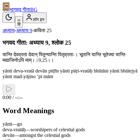
भागवद गीता
BG
लॉग इन
हिं
अध्याय
›
अध्याय
9
›
कविता
25
भगवद गीता: अध्याय 9, श्लोक 25
यान्ति देवव्रता देवान् पितृ़न्यान्ति पितृव्रताः। भूतानि यान्ति भूतेज्या यान्ति
मद्याजिनोऽपि माम्।।9.25।।
yānti deva-vratā devān pitṝīn yānti pitṛi-vratāḥ bhūtāni yānti bhūtejyā
yānti mad-yājino ’pi mām
0:00 / --:--
Word Meanings
yānti
—
go
deva-vratāḥ
—
worshipers of celestial gods
devān
—
amongst the celestial gods