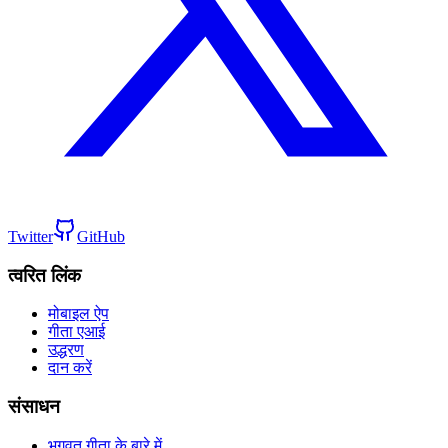
Twitter
GitHub
त्वरित लिंक
मोबाइल ऐप
गीता एआई
उद्धरण
दान करें
संसाधन
भगवत गीता के बारे में