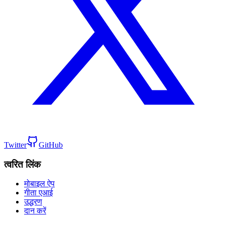
Twitter
GitHub
त्वरित लिंक
मोबाइल ऐप
गीता एआई
उद्धरण
दान करें