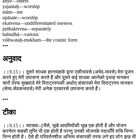
anye
—
others
yajantaḥ
—
worship
mām
—
me
upāsate
—
worship
ekatvena
—
undifferentiated oneness
pṛithaktvena
—
separately
bahudhā
—
various
viśhwataḥ-mukham
—
the cosmic form
•••
अनुवाद
।।9.15।। दूसरे साधक ज्ञानयज्ञके द्वारा एकीभावसे (अभेद-भावसे) मेरा पूजन
करते हुए मेरी उपासना करते हैं और दूसरे कई साधक अपनेको पृथक् मानकर
चारों तरफ मुखवाले मेरे विराट्ररुपकी अर्थात् संसारको मेरा विराट्ररुप मानकर
(सेव्य-सेवकभावसे) मेरी अनेक प्रकारसे उपासना करते हैं।
•••
टीका
।।9.15।। व्याख्या--[जैसे, भूखे आदमियोंकी भूख एक होती है और भोजन
करनेपर सबकी तृप्ति भी एक होती है परन्तु उनकी भोजनके पदार्थोंमें रुचि भिन्न-
भिन्न होती है। ऐसे ही परिवर्तनशील अनित्य संसारकी तरफ लगे हुए लोग कुछ भी