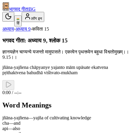
भागवद गीता
BG
लॉग इन
हिं
अध्याय
›
अध्याय
9
›
कविता
15
भगवद गीता: अध्याय 9, श्लोक 15
ज्ञानयज्ञेन चाप्यन्ये यजन्तो मामुपासते। एकत्वेन पृथक्त्वेन बहुधा विश्वतोमुखम्।।
9.15।।
jñāna-yajñena chāpyanye yajanto mām upāsate ekatvena
pṛithaktvena bahudhā viśhvato-mukham
0:00 / --:--
Word Meanings
jñāna-yajñena
—
yajña of cultivating knowledge
cha
—
and
api
—
also