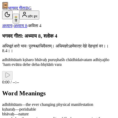
भागवद गीता
BG
लॉग इन
हिं
अध्याय
›
अध्याय
8
›
कविता
4
भगवद गीता: अध्याय 8, श्लोक 4
अधिभूतं क्षरो भावः पुरुषश्चाधिदैवतम्। अधियज्ञोऽहमेवात्र देहे देहभृतां वर।।
8.4।।
adhibhūtaṁ kṣharo bhāvaḥ puruṣhaśh chādhidaivatam adhiyajño
’ham evātra dehe deha-bhṛitāṁ vara
0:00 / --:--
Word Meanings
adhibhūtam
—
the ever changing physical manifestation
kṣharaḥ
—
perishable
bhāvaḥ
—
nature