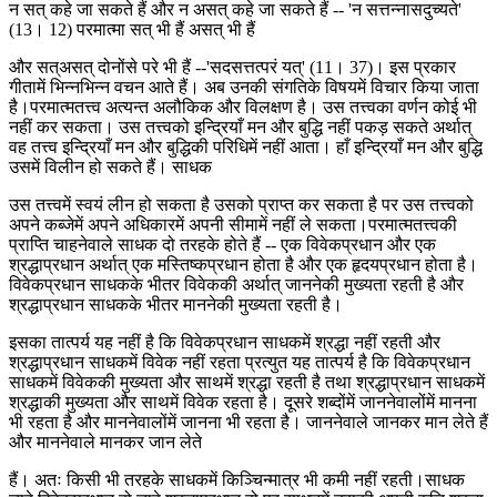
न सत् कहे जा सकते हैं और न असत् कहे जा सकते हैं -- 'न सत्तन्नासदुच्यते'
(13। 12) परमात्मा सत् भी हैं असत् भी हैं
और सत्असत् दोनोंसे परे भी हैं --'सदसत्तत्परं यत्' (11। 37)। इस प्रकार
गीतामें भिन्नभिन्न वचन आते हैं। अब उनकी संगतिके विषयमें विचार किया जाता
है।परमात्मतत्त्व अत्यन्त अलौकिक और विलक्षण है। उस तत्त्वका वर्णन कोई भी
नहीं कर सकता। उस तत्त्वको इन्द्रियाँ मन और बुद्धि नहीं पकड़ सकते अर्थात्
वह तत्त्व इन्द्रियाँ मन और बुद्धिकी परिधिमें नहीं आता। हाँ इन्द्रियाँ मन और बुद्धि
उसमें विलीन हो सकते हैं। साधक
उस तत्त्वमें स्वयं लीन हो सकता है उसको प्राप्त कर सकता है पर उस तत्त्वको
अपने कब्जेमें अपने अधिकारमें अपनी सीमामें नहीं ले सकता।परमात्मतत्त्वकी
प्राप्ति चाहनेवाले साधक दो तरहके होते हैं -- एक विवेकप्रधान और एक
श्रद्धाप्रधान अर्थात् एक मस्तिष्कप्रधान होता है और एक हृदयप्रधान होता है।
विवेकप्रधान साधकके भीतर विवेककी अर्थात् जाननेकी मुख्यता रहती है और
श्रद्धाप्रधान साधकके भीतर माननेकी मुख्यता रहती है।
इसका तात्पर्य यह नहीं है कि विवेकप्रधान साधकमें श्रद्धा नहीं रहती और
श्रद्धाप्रधान साधकमें विवेक नहीं रहता प्रत्युत यह तात्पर्य है कि विवेकप्रधान
साधकमें विवेककी मुख्यता और साथमें श्रद्धा रहती है तथा श्रद्धाप्रधान साधकमें
श्रद्धाकी मुख्यता और साथमें विवेक रहता है। दूसरे शब्दोंमें जाननेवालोंमें मानना
भी रहता है और माननेवालोंमें जानना भी रहता है। जाननेवाले जानकर मान लेते हैं
और माननेवाले मानकर जान लेते
हैं। अतः किसी भी तरहके साधकमें किञ्चिन्मात्र भी कमी नहीं रहती।साधक