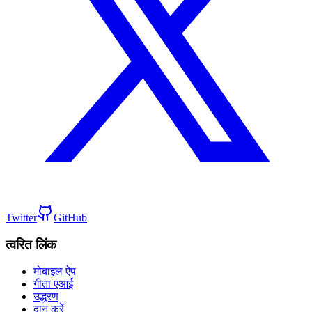
Twitter
GitHub
त्वरित लिंक
मोबाइल ऐप
गीता एआई
उद्धरण
दान करें