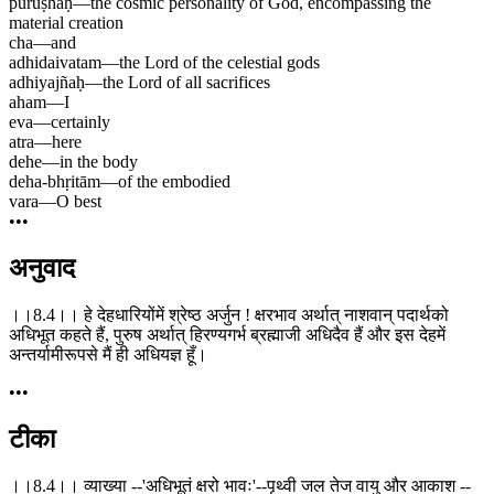
puruṣhaḥ
—
the cosmic personality of God, encompassing the
material creation
cha
—
and
adhidaivatam
—
the Lord of the celestial gods
adhiyajñaḥ
—
the Lord of all sacrifices
aham
—
I
eva
—
certainly
atra
—
here
dehe
—
in the body
deha-bhṛitām
—
of the embodied
vara
—
O best
•••
अनुवाद
।।8.4।। हे देहधारियोंमें श्रेष्ठ अर्जुन ! क्षरभाव अर्थात् नाशवान् पदार्थको
अधिभूत कहते हैं, पुरुष अर्थात् हिरण्यगर्भ ब्रह्माजी अधिदैव हैं और इस देहमें
अन्तर्यामीरूपसे मैं ही अधियज्ञ हूँ।
•••
टीका
।।8.4।। व्याख्या --'अधिभूतं क्षरो भावः'--पृथ्वी जल तेज वायु और आकाश --