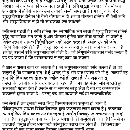
चाहे विवेकप्रधान हो चाहे श्रद्धाप्रधान हो पर साधनमें उसकी अपनी रुचि श्रद्धा
विश्वास और योग्यताकी प्रधानता रहती है। रुचि श्रद्धा विश्वास और योग्यता
एक साधनमें होनेसे साधक उस तत्त्वको जल्दी समझता है। परन्तु रुचि और
श्रद्धाविश्वास होनेपर भी वैसी योग्यता न हो अथवा योग्यता होनेपर भी वैसी रुचि
और श्रद्धाविश्वास न हो तो साधकको उस साधनमें
कठिनता पड़ती है। रुचि होनेसे मन स्वाभाविक लग जाता है श्रद्धाविश्वास होनेसे
बुद्धि स्वाभाविक लग जाती है और योग्यता होनेसे बात ठीक समझमें आ जाती है।
विवेकप्रधान साधक निर्गुणनिराकारको पसंद करता है अर्थात् उसकी रुचि
निर्गुणनिराकारमें होती है। श्रद्धाप्रधान साधक सगुणसाकारको पसंद करता है
अर्थात् उसकी रुचि सगुणसाकारमें होती है। जो निर्गुणनिराकारको पसंद करता है
वह यह कहता है कि परमात्मतत्त्व न सत् कहा जा सकता
है और न असत् कहा जा सकता है। जो सगुणसाकारको पसंद करता है तो वह
कहता है कि परमात्मा सत् भी हैं असत् भी हैं और सत्असत्से परे भी हैं।तात्पर्य यह
हुआ कि चिन्मयतत्त्व तो हरदम ज्योंकात्यों ही रहता है और जड असत्
कहलानेवाला संसार निरन्तर बदलता रहता है। जब यह चेतन जीव बदलते हुए
संसारको महत्त्व देता है उसके साथ सम्बन्ध जोड़ लेता है तब यह जन्ममरणके
चक्करमें घूमता रहता है। परन्तु जब यह जडतासे सर्वथा सम्बन्धविच्छेद
कर लेता है तब इसको स्वतःसिद्ध चिन्मयतत्त्वका अनुभव हो जाता है।
विवेकप्रधान साधक विवेकविचारके द्वारा जडताका त्याग करता है। जडताका
त्याग होनेपर चिन्मयतत्त्व अवशेष रहता है अर्थात् नित्यप्राप्त तत्त्वका अनुभव हो
जाता है। श्रद्धाप्रधान साधक केवल भगवान्के ही सम्मुख हो जाता है जिससे वह
जडतासे विमुख होकर भगवान्को प्रेमपूर्वक प्राप्त कर लेता है। विवेकप्रधान
साधक तो सम शान्त सत्घन चित्घन आनन्दघन तत्त्वमें अटल