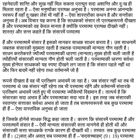
रहनेवाली शान्ति और सुख नहीं मिल सकता प्रत्युत सदा अशान्ति और दुःख ही
मिलता रहता है -- ऐसा मनुष्योंका प्रत्यक्ष अनुभव है। परमात्मा अनन्त आनन्दके
स्वरूप हैं वहाँ दुःखका लेश भी नहीं है -- ऐसा शास्त्रोंका कथन है और सन्तोंका
अनुभव है।अब विचार यह करना है कि साधकको संसार तो प्रत्यक्षरूपसे दीखता
है और परमात्माको वह केवल मानता है क्योंकि परमात्मा प्रत्यक्ष दीखते नहीं।
शास्त्र और सन्त कहते हैं कि संसारमें परमात्मा
हैं और परमात्मामें संसार है इसको मानकर साधक साधन करता है। उस साधनामें
जबतक संसारकी मुख्यता रहती है तबतक परमात्माकी मान्यता गौण रहती है।
साधन करतेकरते ज्योंज्यों परमात्माकी धारणा (मान्यता) मुख्य होती चली जाती है
त्योंहीत्यों संसारकी मान्यता गौण होती चली जाती है। परमात्माकी धारणा सर्वथा
मुख्य होनेपर साधकको यह स्पष्ट दीखने लग जाता है कि संसार पहले नहीं था
और फिर बादमें नहीं रहेगा तथा वर्तमानमें जो है
रूपसे दीखता है वह भी प्रतिक्षण अभावमें जा रहा है। जब संसार नहीं था तब भी
परमात्मा थे जब संसार नहीं रहेगा तब भी परमात्मा रहेंगे और वर्तमानमें संसारके
प्रतिक्षण अभावमें जाते हुए भी परमात्मा ज्योंकेत्यों विद्यमान हैं। तात्पर्य है कि
संसारका सदा अभाव है और परमात्माका सदा भाव है। इस तरह जब संसारकी
स्वतन्त्र सत्ताका सर्वथा अभाव हो जाता है तब सत्यस्वरूपसे सब कुछ परमात्मा
ही हैं -- ऐसा वास्तविक अनुभव हो जाता
है जिसके होनेसे साधक सिद्ध कहा जाता है। कारण कि संसारमें परमात्मा हैं और
परमात्मामें संसार है -- ऐसी मान्यता संसारकी सत्ता माननेसे ही होती थी और
संसारकी सत्ता साधकके रागके कारण ही दीखती थी। तत्त्वतः सब कुछ परमात्मा
ही हैं। (2)सत् और असत् सब परमात्मा ही हैं --'सदसच्चाहम्' (9। 19) परमात्मा