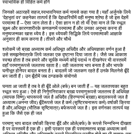
स्वाभाविक ही विहित कर्म होंगे
जिनको अठारहवें सहज,स्वभावनियत कर्म नामसे कहा गया है।यहाँ अर्जुनके लिये
'देहभृतां वर' कहनेका तात्पर्य है कि देहधारियोंमें वही मनुष्य श्रेष्ठ है जो इस देहमें
परमात्मा हैं -- ऐसा जान लेता है। ऐसा ज्ञान न हो तो भी ऐसा मान ले कि स्थूल
सूक्ष्म और कारणशरीरके कणकणमें परमात्मा हैं और उनका अनुभव करना ही
मनुष्यजन्मका खास ध्येय है। इस ध्येयकी सिद्धिके लिये परमात्माकी आज्ञाके
अनुसार ही काम करना है।तीसरे और चौथे
श्लोकमें जो ब्रह्म अध्यात्म कर्म अधिभूत अधिदैव और अधियज्ञका वर्णन हुआ है
उसे समझनेमात्रके लिये जलका एक दृष्टान्त दिया जाता है। जैसे जब आकाश
स्वच्छ होता है तब हमारे और सूर्यके मध्यमें कोई पदार्थ न दीखनेपर भी वास्तवमें
वहाँ परमाणुरूपसे जलतत्त्व रहता है। वही जलतत्त्व भाप बनता है और भापके
घनीभूत होनेपर बादल बनता है। बादलमें जो जलकण रहते हैं उनके मिलनेसे बूँदें
बन जाती हैं। उन बूँदोंमें जब ठण्डकके संयोगसे
घनता आ जाती है तब वे ही बूँदें ओले (बर्फ) बन जाती हैं -- यह जलतत्त्वका बहुत
स्थूल रूप हुआ। ऐसे ही निर्गुणनिराकार ब्रह्म परमाणुरूपसे जलतत्त्व है अधियज्ञ
(व्यापक विष्णु) भापरूपसे जल है अधिदैव (हिरण्यगर्भ ब्रह्मा) बादलरूपसे जल है
अध्यात्म (अनन्त जीव) बूँदेंरूपसे जल है कर्म (सृष्टिरचनारूप कर्म) वर्षाकी क्रिया
है और,अधिभूत (भौतिक सृष्टिमात्र) बर्फरूपसे जल है। इस वर्णनका तात्पर्य यह
हुआ कि जैसे एक ही जल
परमाणु भाप बादल वर्षाकी क्रिया बूँदें और ओले(बर्फ) के रूपसे भिन्नभिन्न दीखता
है पर वास्तवमें है एक ही। इसी प्रकार एक ही परमात्मतत्त्व ब्रह्म अध्यात्म कर्म