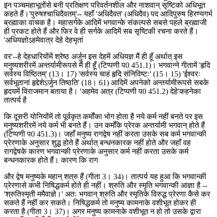
इन पञ्चमहाभूतोंसे बनी प्रतिक्षण परिवर्तनशील और नाशवान् सृष्टिको अधिभूत
कहते हैं।'पुरुषश्चाधिदैवतम्'-- यहाँ 'अधिदैवत' (अधिदैव) पद आदिपुरुष हिरण्यगर्भ
ब्रह्माका वाचक है। महासर्गके आदिमें भगवान्के संकल्पसे सबसे पहले ब्रह्माजी
ही प्रकट होते हैं और फिर वे ही सर्गके आदिमें सब सृष्टिकी रचना करते हैं।
'अधियज्ञोऽहमेवात्र देहे देहभृतां
वर'--हे देहधारियोंमें श्रेष्ठ अर्जुन इस देहमें अधियज्ञ मैं ही हूँ अर्थात् इस
मनुष्यशरीरमें अन्तर्यामीरूपसे मैं ही हूँ (टिप्पणी प0 451.1)। भगवान्ने गीतामें 'हृदि
सर्वस्य विष्ठितम्' (13। 17) 'सर्वस्य चाहं हृदि संनिविष्टः' (15। 15) 'ईश्वरः
सर्वभूतानां हृद्देशेऽर्जुन तिष्ठति' (18। 61) आदिमें अपनेको अन्तर्यामीरूपसे सबके
हृदयमें विराजमान बताया है। 'अहमेव अत्र (टिप्पणी प0 451.2) देहे'कहनेका
तात्पर्य है
कि दूसरी योनियोंमें तो पूर्वकृत कर्मोंका भोग होता है नये कर्म नहीं बनते पर इस
मनुष्यशरीरमें नये कर्म भी बनते हैं। उन कर्मोंके प्रेरक अन्तर्यामी भगवान् होते हैं
(टिप्पणी प0 451.3)। जहाँ मनुष्य रागद्वेष नहीं करता उसके सब कर्म भगवान्की
प्रेरणाके अनुसार शुद्ध होते हैं अर्थात् बन्धनकारक नहीं होते और जहाँ वह
रागद्वेषके कारण भगवान्की प्रेरणाके अनुसार कर्म नहीं करता उसके कर्म
बन्धनकारक होते हैं। कारण कि राग
और द्वेष मनुष्यके महान् शत्रु हैं (गीता 3। 34)। तात्पर्य यह हुआ कि भगवान्की
प्रेरणासे कभी निषिद्धकर्म होते ही नहीं। श्रुति और स्मृति भगवान्की आज्ञा है --
'श्रुतिस्मृती ममैवाज्ञे।' अतः भगवान् श्रुति और स्मृतिके विरुद्ध प्रेरणा कैसे कर
सकते हैं नहीं कर सकते। निषिद्धकर्म तो मनुष्य कामनाके वशीभूत होकर ही
करता है (गीता 3। 37)। अगर मनुष्य कामनाके वशीभूत न हो तो उसके द्वारा