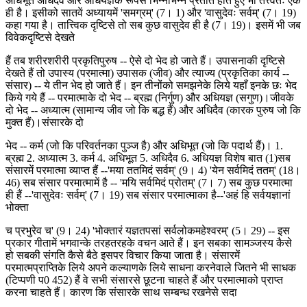
अधिभूत अधिदैव और अधियज्ञके रूपसे भिन्नभिन्न प्रतीत होते हुए भी तत्त्वतः एक
ही है। इसीको सातवें अध्यायमें 'समग्रम्' (7। 1) और 'वासुदेवः सर्वम्' (7। 19)
कहा गया है। तात्त्विक दृष्टिसे तो सब कुछ वासुदेव ही है (7। 19)। इसमें भी जब
विवेकदृष्टिसे देखते
हैं तब शरीरशरीरी प्रकृतिपुरुष -- ऐसे दो भेद हो जाते हैं। उपासनाकी दृष्टिसे
देखते हैं तो उपास्य (परमात्मा) उपासक (जीव) और त्याज्य (प्रकृतिका कार्य --
संसार) -- ये तीन भेद हो जाते हैं। इन तीनोंको समझनेके लिये यहाँ इनके छः भेद
किये गये हैं -- परमात्माके दो भेद -- ब्रह्म (निर्गुण) और अधियज्ञ (सगुण)।जीवके
दो भेद -- अध्यात्म (सामान्य जीव जो कि बद्ध हैं) और अधिदैव (कारक पुरुष जो कि
मुक्त हैं)।संसारके दो
भेद -- कर्म (जो कि परिवर्तनका पुञ्ज है) और अधिभूत (जो कि पदार्थ हैं)। 1.
ब्रह्म 2. अध्यात्म 3. कर्म 4. अधिभूत 5. अधिदैव 6. अधियज्ञ विशेष बात (1)सब
संसारमें परमात्मा व्याप्त हैं --'मया ततमिदं सर्वम्' (9। 4) 'येन सर्वमिदं ततम्' (18।
46) सब संसार परमात्मामें है -- 'मयि सर्वमिदं प्रोतम्' (7। 7) सब कुछ परमात्मा
ही हैं --'वासुदेवः सर्वम्' (7। 19) सब संसार परमात्माका है--'अहं हि सर्वयज्ञानां
भोक्ता
च प्रभुरेव च' (9। 24) 'भोक्तारं यज्ञतपसां सर्वलोकमहेश्वरम्' (5। 29) -- इस
प्रकार गीतामें भगवान्के तरहतरहके वचन आते हैं। इन सबका सामञ्जस्य कैसे
हो सबकी संगति कैसे बैठे इसपर विचार किया जाता है। संसारमें
परमात्मप्राप्तिके लिये अपने कल्याणके लिये साधना करनेवाले जितने भी साधक
(टिप्पणी प0 452) हैं वे सभी संसारसे छूटना चाहते हैं और परमात्माको प्राप्त
करना चाहते हैं। कारण कि संसारके साथ सम्बन्ध रखनेसे सदा