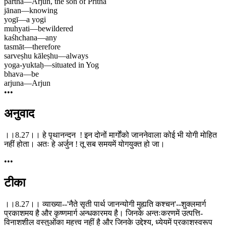
pārtha
—
Arjun, the son of Pritha
jānan
—
knowing
yogī
—
a yogi
muhyati
—
bewildered
kaśhchana
—
any
tasmāt
—
therefore
sarveṣhu kāleṣhu
—
always
yoga-yuktaḥ
—
situated in Yog
bhava
—
be
arjuna
—
Arjun
•••
अनुवाद
।।8.27।। हे पृथानन्दन ! इन दोनों मार्गोंको जाननेवाला कोई भी योगी मोहित
नहीं होता। अतः हे अर्जुन ! तू सब समयमें योगयुक्त हो जा।
•••
टीका
।।8.27।। व्याख्या--'नैते सृती पार्थ जानन्योगी मुह्यति कश्चन'--शुक्लमार्ग
प्रकाशमय है और कृष्णमार्ग अन्धकारमय है। जिनके अन्तःकरणमें उत्पत्ति-
विनाशशील वस्तुओंका महत्त्व नहीं है और जिनके उद्देश्य, ध्येयमें प्रकाशस्वरूप