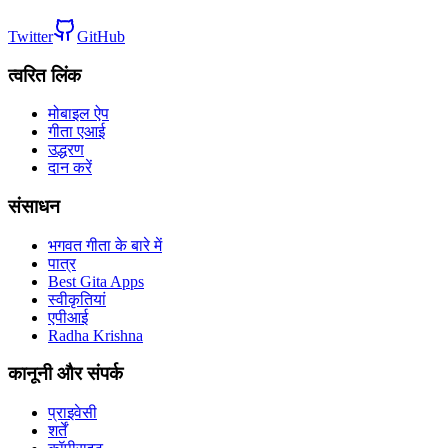
Twitter
GitHub
त्वरित लिंक
मोबाइल ऐप
गीता एआई
उद्धरण
दान करें
संसाधन
भगवत गीता के बारे में
पात्र
Best Gita Apps
स्वीकृतियां
एपीआई
Radha Krishna
कानूनी और संपर्क
प्राइवेसी
शर्तें