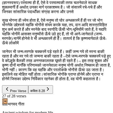
(ज्ञानस्वरूप) परमात्मा ही हैं, ऐसे वे परमात्माकी तरफ चलनेवाले साधक
शुक्लमार्गी हैं अर्थात् उनका मार्ग प्रकाशमय है। जो संसारमें रचे-पचे हैं और
जिनका सांसारिक पदार्थोंका संग्रह करना और उनसे
सुख भोगना ही ध्येय होता है, ऐसे मनुष्य तो घोर अन्धकारमें हैं ही पर जो भोग
भोगनेके उद्देश्यसे यहाँके भोगोंसे संयम करके यज्ञ, तप, दान आदि शास्त्रविहित
शुभ कर्म करते हैं और मरनेके बाद स्वर्गादि ऊँची भोग-भूमियोंमें जाते हैं, वे यद्यपि
यहाँके भोगोंमें आसक्त मनुष्योंसे ऊँचे उठे हुए हैं, तो भी आने-जानेवाले (जन्म-
मरणके) मार्गमें होनेसे वे भी अन्धकारमें ही हैं। तात्पर्य है कि कृष्णमार्गवाले ऊँचे-
ऊँचे लोकोंमें
जानेपर भी जन्म-मरणके चक्करमें पड़े रहते हैं। कहीं जन्म गये तो मरना बाकी
रहता है और मर गये तो जन्मना बाकी रहता है --ऐसे जन्म-मरणके चक्करमें पड़े हुए
वे कोल्हूके बैलकी तरह अनन्तकालतक घूमते ही रहते हैं।-- इस तरह शुक्ल और
कृष्ण दोनों मार्गोंके परिणामको जाननेवाला मनुष्य योगी अर्थात् निष्काम हो जाता है,
भोगी नहीं। कारण कि वह यहाँके और परलोकके भोगोंसे ऊँचा उठ जाता है।
इसलिये वह मोहित नहीं होता।सांसारिक भोगोंके प्राप्त होनेमें और प्राप्त न
होनेमें जिसका उद्देश्य निर्विकार रहनेका ही होता है, वह योगी कहलाता है।
Prev Verse
कविता
8.28
27
of
28
verses
भागवद गीता
Ancient wisdom for modern life