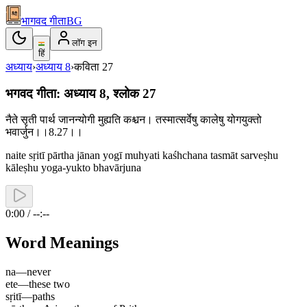
भागवद गीता
BG
लॉग इन
हिं
अध्याय
›
अध्याय
8
›
कविता
27
भगवद गीता: अध्याय 8, श्लोक 27
नैते सृती पार्थ जानन्योगी मुह्यति कश्चन। तस्मात्सर्वेषु कालेषु योगयुक्तो
भवार्जुन।।8.27।।
naite sṛitī pārtha jānan yogī muhyati kaśhchana tasmāt sarveṣhu
kāleṣhu yoga-yukto bhavārjuna
0:00 / --:--
Word Meanings
na
—
never
ete
—
these two
sṛitī
—
paths