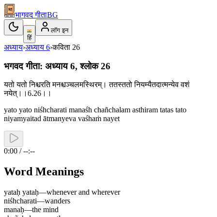
भागवद गीता
BG
लॉग इन
हिं
अध्याय
›
अध्याय
6
›
कविता
26
भगवद गीता: अध्याय 6, श्लोक 26
यतो यतो निश्चरति मनश्चञ्चलमस्थिरम्। ततस्ततो नियम्यैतदात्मन्येव वशं
नयेत्।।6.26।।
yato yato niśhcharati manaśh chañchalam asthiram tatas tato
niyamyaitad ātmanyeva vaśhaṁ nayet
0:00 / --:--
Word Meanings
yataḥ yataḥ
—
whenever and wherever
niśhcharati
—
wanders
manaḥ
—
the mind