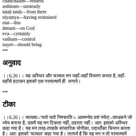
chañchalam
—
restless
asthiram
—
unsteady
tataḥ tataḥ
—
from there
niyamya
—
having restrained
etat
—
this
ātmani
—
on God
eva
—
certainly
vaśham
—
control
nayet
—
should bring
•••
अनुवाद
।।6.26।। यह अस्थिर और चञ्चल मन जहाँ-जहाँ विचरण करता है, वहाँ-
वहाँसे हटाकर इसको एक परमात्मामें ही लगाये।
•••
टीका
।।6.26।। व्याख्या--'यतो यतो निश्चरति ৷৷. आत्मन्येव वशं नयेत्'--साधकने जो
ध्येय बनाया है, उसमें यह मन टिकता नहीं, ठहरता नहीं। अतः इसको अस्थिर
कहा गया है। यह मन तरह-तरहके सांसारिक भोगोंका, पदार्थोंका चिन्तन करता
है। अतः इसको 'चञ्चल' कहा गया है। तात्पर्य है कि यह मन न तो परमात्मामें