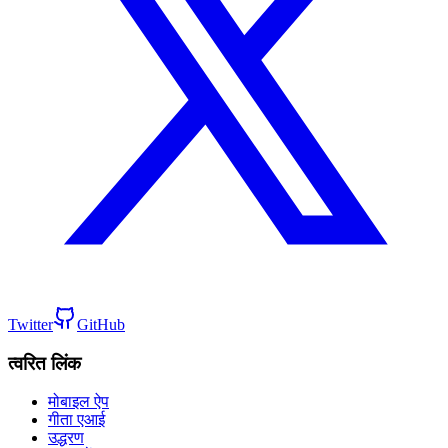
Twitter
GitHub
त्वरित लिंक
मोबाइल ऐप
गीता एआई
उद्धरण