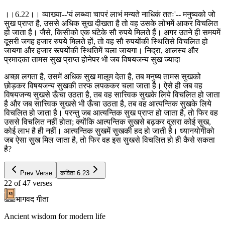
।।6.22।। व्याख्या--'यं लब्ध्वा चापरं लाभं मन्यते नाधिकं ततः'-- मनुष्यको जो
सुख प्राप्त है, उससे अधिक सुख दीखता है तो वह उसके लोभमें आकर विचलित
हो जाता है। जैसे, किसीको एक घंटेके सौ रुपये मिलते हैं। अगर उतने ही समयमें
दूसरी जगह हजार रुपये मिलते हों, तो वह सौ रुपयोंकी स्थितिसे विचलित हो
जायगा और हजार रूपयोंकी स्थितिमें चला जायगा। निद्रा, आलस्य और
प्रमादका तामस सुख प्राप्त होनेपर भी जब विषयजन्य सुख ज्यादा
अच्छा लगता है, उसमें अधिक सुख मालूम देता है, तब मनुष्य तामस सुखको
छोड़कर विषयजन्य सुखकी तरफ लपककर चला जाता है। ऐसे ही जब वह
विषयजन्य सुखसे ऊँचा उठता है, तब वह सात्त्विक सुखके लिये विचलित हो जाता
है और जब सात्त्विक सुखसे भी ऊँचा उठता है, तब वह आत्यन्तिक सुखके लिये
विचलित हो जाता है। परन्तु जब आत्यन्तिक सुख प्राप्त हो जाता है, तो फिर वह
उससे विचलित नहीं होता; क्योंकि आत्यन्तिक सुखसे बढ़कर दूसरा कोई सुख,
कोई लाभ है ही नहीं। आत्यन्तिक सुखमें सुखकी हद हो जाती है। ध्यानयोगीको
जब ऐसा सुख मिल जाता है, तो फिर वह इस सुखसे विचलित हो ही कैसे सकता
है?
Prev Verse
कविता
6.23
22
of
47
verses
भागवद गीता
Ancient wisdom for modern life