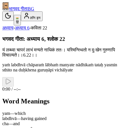
भागवद गीता
BG
लॉग इन
हिं
अध्याय
›
अध्याय
6
›
कविता
22
भगवद गीता: अध्याय 6, श्लोक 22
यं लब्ध्वा चापरं लाभं मन्यते नाधिकं ततः। यस्मिन्स्थितो न दुःखेन गुरुणापि
विचाल्यते।।6.22।।
yaṁ labdhvā chāparaṁ lābhaṁ manyate nādhikaṁ tataḥ yasmin
sthito na duḥkhena guruṇāpi vichālyate
0:00 / --:--
Word Meanings
yam
—
which
labdhvā
—
having gained
cha
—
and