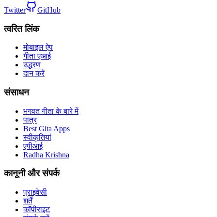
Twitter
GitHub
त्वरित लिंक
मोबाइल ऐप
गीता एआई
उद्धरण
दान करें
संसाधन
भगवत गीता के बारे में
पात्र
Best Gita Apps
स्वीकृतियां
एपीआई
Radha Krishna
कानूनी और संपर्क
प्राइवेसी
शर्तें
कॉपीराइट