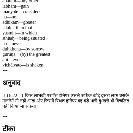
aparam
—
any other
lābham
—
gain
manyate
—
considers
na
—
not
adhikam
—
greater
tataḥ
—
than that
yasmin
—
in which
sthitaḥ
—
being situated
na
—
never
duḥkhena
—
by sorrow
guruṇā
—
(by) the greatest
api
—
even
vichālyate
—
is shaken
•••
अनुवाद
।।6.22।। जिस लाभकी प्राप्ति होनेपर उससे अधिक कोई दूसरा लाभ उसके
माननेमें भी नहीं आता और जिसमें स्थित होनेपर वह बड़े भारी दुःखसे भी विचलित
नहीं किया जा सकता।
•••
टीका