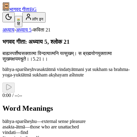
भागवद गीता
BG
लॉग इन
हिं
अध्याय
›
अध्याय
5
›
कविता
21
भगवद गीता: अध्याय 5, श्लोक 21
बाह्यस्पर्शेष्वसक्तात्मा विन्दत्यात्मनि यत्सुखम्। स ब्रह्मयोगयुक्तात्मा
सुखमक्षयमश्नुते।।5.21।।
bāhya-sparśheṣhvasaktātmā vindatyātmani yat sukham sa brahma-
yoga-yuktātmā sukham akṣhayam aśhnute
0:00 / --:--
Word Meanings
bāhya-sparśheṣhu
—
external sense pleasure
asakta-ātmā
—
those who are unattached
vindati
—
find