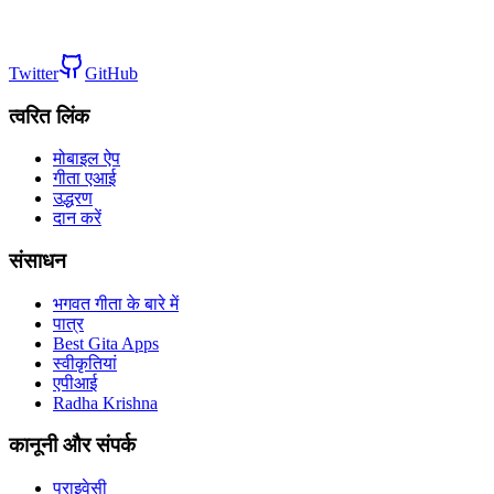
Twitter
GitHub
त्वरित लिंक
मोबाइल ऐप
गीता एआई
उद्धरण
दान करें
संसाधन
भगवत गीता के बारे में
पात्र
Best Gita Apps
स्वीकृतियां
एपीआई
Radha Krishna
कानूनी और संपर्क
प्राइवेसी