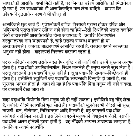
साधकोंकी आसक्ति अभी मिटी नहीं है, पर जिनका उद्देश्य आसक्तिको मिटानेका
हो गया है, उन साधकोंको भी आसक्तिरहित मान लेना चाहिये। कारण कि
उद्देश्यकी दृढ़ताके कारण वे भी शीघ्र ही
आसक्तिसे छूट जाते हैं।पूर्वश्लोकमें वर्णित 'प्रियको प्राप्त होकर हर्षित और
अप्रियको प्राप्त होकर उद्विग्न नहीं होना चाहिये'--ऐसी स्थितिको प्राप्त करनेके
लिये बाह्यस्पर्शमें आसक्तिरहित होना आवश्यक है।उत्पत्ति-विनाशशील
वस्तुमात्रका नाम 'बाह्यस्पर्श' है, चाहे उसका सम्बन्ध बाहरसे हो या
अन्तःकरणसे। जबतक बाह्यस्पर्शमें आसक्ति रहती है, तबतक अपने स्वरूपका
अनुभव नहीं होता। बाह्यस्पर्श निरन्तर बदलता रहता है,
पर आसक्तिके कारण उसके बदलनेपर दृष्टि नहीं जाती और उसमें सुखका अनुभव
होता है। पदार्थोंको अपरिवर्तनशील, स्थिर माननेसे ही मनुष्य उनसे सुख लेता है।
परन्तु वास्तवमें उन पदार्थोंमें सुख नहीं है। सुख पदार्थोंके सम्बन्ध-विच्छेद-से ही
होता है। इसीलिये सुषुप्तिमें जब पदार्थोंके सम्बन्धकी विस्मृति हो जाती है, तब
सुखका अनुभव होता है।वहम तो यह है कि पदार्थोंके बिना मनुष्य जी नहीं सकता,
पर वास्तवमें देखा जाय तो
बाह्य पदार्थोंके वियोगके बिना मनुष्य जी ही नहीं सकता। इसीलिये वह नींद लेता
है, क्योंकि नींदमें पदार्थोंको भूल जाते हैं। पदार्थोंको भूलनेपर भी नींदसे जो सुख,
ताजगी, बल, नीरोगता, निश्चिन्तता आदि मिलती है, वह जाग्रत्में पदार्थोंके
संयोगसे नहीं मिल सकती। इसलिये जाग्रत्में मनुष्यको विश्राम पानेकी, प्राणी-
पदार्थोंसे अलग होनेकी इच्छा होती है। वह नींदको अत्यन्त आवश्यक समझता है;
क्योंकि वास्तवमें पदार्थोंके