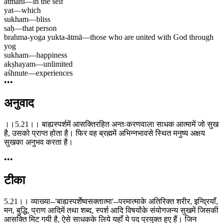
ātmani
—
in the self
yat
—
which
sukham
—
bliss
saḥ
—
that person
brahma-yoga yukta-ātmā
—
those who are united with God through
yog
sukham
—
happiness
akṣhayam
—
unlimited
aśhnute
—
experiences
•••
अनुवाद
।।5.21।। बाह्यस्पर्शमें आसक्तिरहित अन्तःकरणवाला साधक आत्मामें जो सुख
है, उसको प्राप्त होता है। फिर वह ब्रह्ममें अभिन्नभावसे स्थित मनुष्य अक्षय
सुखका अनुभव करता है।
•••
टीका
5.21।। व्याख्या--'बाह्यस्पर्शेष्वसक्तात्मा'--परमात्माके अतिरिक्त शरीर, इन्द्रियाँ,
मन, बुद्धि, प्राण आदिमें तथा शब्द, स्पर्श आदि विषयोंके संयोगजन्य सुखमें जिसकी
आसक्ति मिट गयी है, ऐसे साधकके लिये यहाँ ये पद प्रयुक्त हुए हैं। जिन