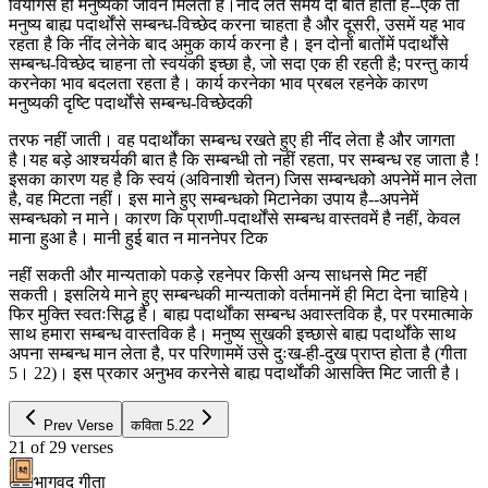
वियोगसे ही मनुष्यको जीवन मिलता है।नींद लेते समय दो बातें होती हैं--एक तो
मनुष्य बाह्य पदार्थोंसे सम्बन्ध-विच्छेद करना चाहता है और दूसरी, उसमें यह भाव
रहता है कि नींद लेनेके बाद अमुक कार्य करना है। इन दोनों बातोंमें पदार्थोंसे
सम्बन्ध-विच्छेद चाहना तो स्वयंकी इच्छा है, जो सदा एक ही रहती है; परन्तु कार्य
करनेका भाव बदलता रहता है। कार्य करनेका भाव प्रबल रहनेके कारण
मनुष्यकी दृष्टि पदार्थोंसे सम्बन्ध-विच्छेदकी
तरफ नहीं जाती। वह पदार्थोंका सम्बन्ध रखते हुए ही नींद लेता है और जागता
है।यह बड़े आश्चर्यकी बात है कि सम्बन्धी तो नहीं रहता, पर सम्बन्ध रह जाता है !
इसका कारण यह है कि स्वयं (अविनाशी चेतन) जिस सम्बन्धको अपनेमें मान लेता
है, वह मिटता नहीं। इस माने हुए सम्बन्धको मिटानेका उपाय है--अपनेमें
सम्बन्धको न माने। कारण कि प्राणी-पदार्थोंसे सम्बन्ध वास्तवमें है नहीं, केवल
माना हुआ है। मानी हुई बात न माननेपर टिक
नहीं सकती और मान्यताको पकड़े रहनेपर किसी अन्य साधनसे मिट नहीं
सकती। इसलिये माने हुए सम्बन्धकी मान्यताको वर्तमानमें ही मिटा देना चाहिये।
फिर मुक्ति स्वतःसिद्ध है। बाह्य पदार्थोंका सम्बन्ध अवास्तविक है, पर परमात्माके
साथ हमारा सम्बन्ध वास्तविक है। मनुष्य सुखकी इच्छासे बाह्य पदार्थोंके साथ
अपना सम्बन्ध मान लेता है, पर परिणाममें उसे दुःख-ही-दुख प्राप्त होता है (गीता
5। 22)। इस प्रकार अनुभव करनेसे बाह्य पदार्थोंकी आसक्ति मिट जाती है।
Prev Verse
कविता
5.22
21
of
29
verses
भागवद गीता