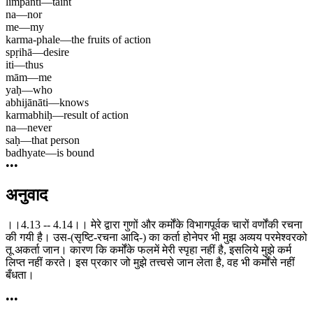
limpanti
—
taint
na
—
nor
me
—
my
karma-phale
—
the fruits of action
spṛihā
—
desire
iti
—
thus
mām
—
me
yaḥ
—
who
abhijānāti
—
knows
karmabhiḥ
—
result of action
na
—
never
saḥ
—
that person
badhyate
—
is bound
•••
अनुवाद
।।4.13 -- 4.14।। मेरे द्वारा गुणों और कर्मोंके विभागपूर्वक चारों वर्णोंकी रचना
की गयी है। उस-(सृष्टि-रचना आदि-) का कर्ता होनेपर भी मुझ अव्यय परमेश्वरको
तू अकर्ता जान। कारण कि कर्मोंके फलमें मेरी स्पृहा नहीं है, इसलिये मुझे कर्म
लिप्त नहीं करते। इस प्रकार जो मुझे तत्त्वसे जान लेता है, वह भी कर्मोंसे नहीं
बँधता।
•••