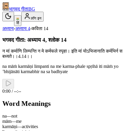
भागवद गीता
BG
लॉग इन
हिं
अध्याय
›
अध्याय
4
›
कविता
14
भगवद गीता: अध्याय 4, श्लोक 14
न मां कर्माणि लिम्पन्ति न मे कर्मफले स्पृहा। इति मां योऽभिजानाति कर्मभिर्न स
बध्यते।।4.14।।
na māṁ karmāṇi limpanti na me karma-phale spṛihā iti māṁ yo
’bhijānāti karmabhir na sa badhyate
0:00 / --:--
Word Meanings
na
—
not
mām
—
me
karmāṇi
—
activities