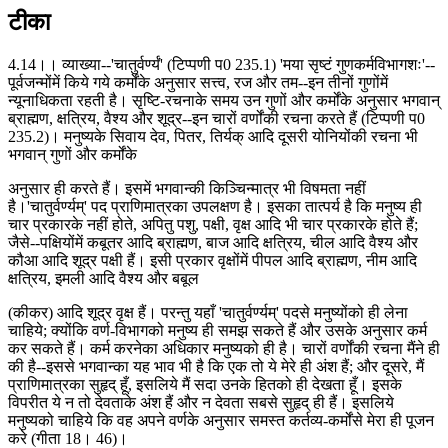
टीका
4.14।। व्याख्या--'चातुर्वर्ण्यं' (टिप्पणी प0 235.1) 'मया सृष्टं गुणकर्मविभागशः'--
पूर्वजन्मोंमें किये गये कर्मोंके अनुसार सत्त्व, रज और तम--इन तीनों गुणोंमें
न्यूनाधिकता रहती है। सृष्टि-रचनाके समय उन गुणों और कर्मोंके अनुसार भगवान्
ब्राह्मण, क्षत्रिय, वैश्य और शूद्र--इन चारों वर्णोंकी रचना करते हैं (टिप्पणी प0
235.2)। मनुष्यके सिवाय देव, पितर, तिर्यक् आदि दूसरी योनियोंकी रचना भी
भगवान् गुणों और कर्मोंके
अनुसार ही करते हैं। इसमें भगवान्की किञ्चिन्मात्र भी विषमता नहीं
है।'चातुर्वर्ण्यम्' पद प्राणिमात्रका उपलक्षण है। इसका तात्पर्य है कि मनुष्य ही
चार प्रकारके नहीं होते, अपितु पशु, पक्षी, वृक्ष आदि भी चार प्रकारके होते हैं;
जैसे--पक्षियोंमें कबूतर आदि ब्राह्मण, बाज आदि क्षत्रिय, चील आदि वैश्य और
कौआ आदि शूद्र पक्षी हैं। इसी प्रकार वृक्षोंमें पीपल आदि ब्राह्मण, नीम आदि
क्षत्रिय, इमली आदि वैश्य और बबूल
(कीकर) आदि शूद्र वृक्ष हैं। परन्तु यहाँ 'चातुर्वर्ण्यम्' पदसे मनुष्योंको ही लेना
चाहिये; क्योंकि वर्ण-विभागको मनुष्य ही समझ सकते हैं और उसके अनुसार कर्म
कर सकते हैं। कर्म करनेका अधिकार मनुष्यको ही है। चारों वर्णोंकी रचना मैंने ही
की है--इससे भगवान्का यह भाव भी है कि एक तो ये मेरे ही अंश हैं; और दूसरे, मैं
प्राणिमात्रका सुहृद् हूँ, इसलिये मैं सदा उनके हितको ही देखता हूँ। इसके
विपरीत ये न तो देवताके अंश हैं और न देवता सबसे सुहृद् ही हैं। इसलिये
मनुष्यको चाहिये कि वह अपने वर्णके अनुसार समस्त कर्तव्य-कर्मोंसे मेरा ही पूजन
करे (गीता 18। 46)।