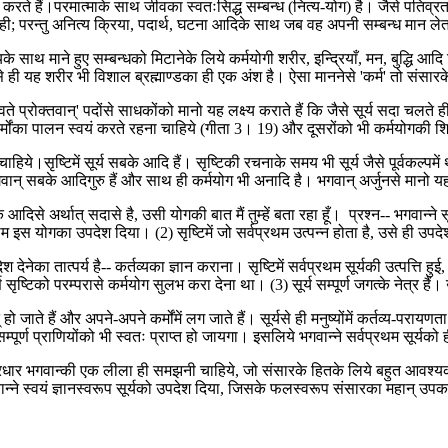
करते हैं।परमात्माके साथ जीवका स्वतःसिद्ध सम्बन्ध (नित्य-योग) है। जैसे पतिव्रत
ही; परन्तु अनित्य क्रिया, पदार्थ, घटना आदिके साथ जब वह अपनी सम्बन्ध मान लेता
 साथ माने हुए सम्बन्धको मिटानेके लिये कर्मयोगी शरीर, इन्द्रियाँ, मन, बुद्धि आ
ही यह शरीर भी विशाल ब्रह्माण्डका ही एक अंश है। ऐसा माननेसे 'कर्म' तो संसारके 
 प्रोक्तवान्' पदोंसे साधकोंको मानो यह लक्ष्य कराते हैं कि जैसे सूर्य सदा चलते ह
य-कर्मोंका पालन स्वयं करते रहना चाहिये (गीता 3। 19) और दूसरोंको भी कर्मयोगकी श
िये।सृष्टिमें सूर्य सबके आदि हैं। सृष्टिकी रचनाके समय भी सूर्य जैसे पूर्वकल्पमें
 सबके आदिगुरु हैं और साथ ही कर्मयोग भी अनादि है। भगवान् अर्जुनसे मानो यह कहते
से अर्थात् सदासे है, उसी योगकी बात मैं तुम्हें बता रहा हूँ। प्रश्न-- भगवान्ने सृ
थम इस योगका उपदेश दिया। (2) सृष्टिमें जो सर्वप्रथम उत्पन्न होता है, उसे ही उपद
 देनेका तात्पर्य है-- कर्तव्यका ज्ञान कराना। सृष्टिमें सर्वप्रथम सूर्यकी उत्पत्ति 
सृष्टिको परम्परासे कर्मयोग सुलभ करा देना था। (3) सूर्य सम्पूर्ण जगत्के नेत्र हैं।
 जाते हैं और अपने-अपने कर्मोंमें लग जाते हैं। सूर्यसे ही मनुष्योंमें कर्तव्य-परायणत
पूर्ण प्राणियोंको भी स्वतः प्राप्त हो जायगा। इसलिये भगवान्ने सर्वप्रथम सूर्यको
ूत्रधार भगवान्की एक लीला ही समझनी चाहिये, जो संसारके हितके लिये बहुत आवश्यक
्ने स्वयं ज्ञानस्वरूप सूर्यको उपदेश दिया, जिसके फलस्वरूप संसारका महान् उपका