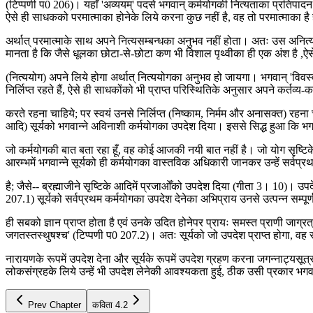
(टिप्पणी प0 206)। यहाँ 'अव्ययम्' पदसे भगवान् कर्मयोगकी नित्यताका प्रतिपादन 
ऐसे ही साधकको परमात्माका होनेके लिये करना कुछ नहीं है, वह तो परमात्माका है 
अर्थात् परमात्माके साथ अपने नित्यसम्बन्धका अनुभव नहीं होता। अतः उस अनित्यके
मानता है कि जैसे धूलका छोटा-से-छोटा कण भी विशाल पृथ्वीका ही एक अंश है ,ऐसे 
(नित्ययोग) अपने लिये होगा अर्थात् नित्ययोगका अनुभव हो जायगा। भगवान् 'विवस्वते
निर्लिप्त रहते हैं, ऐसे ही साधकोंको भी प्राप्त परिस्थितिके अनुसार अपने कर्तव्
करते रहना चाहिये; पर स्वयं उनसे निर्लिप्त (निष्काम, निर्मम और अनासक्त) रहना चाह
आदि) सूर्यको भगवान्ने अविनाशी कर्मयोगका उपदेश दिया। इससे सिद्ध हुआ कि भगवान्
जो कर्मयोगकी बात बता रहा हूँ, वह कोई आजकी नयी बात नहीं है। जो योग सृष्टिके आदि
आरम्भमें भगवान्ने सूर्यको ही कर्मयोगका वास्तविक अधिकारी जानकर उन्हें सर्वप्र
है; जैसे-- ब्रह्माजीने सृष्टिके आदिमें प्रजाओँको उपदेश दिया (गीता 3। 10)। उपदेश
207.1) सूर्यको सर्वप्रथम कर्मयोगका उपदेश देनेका अभिप्राय उनसे उत्पन्न सम्पूर्ण 
ही सबको ज्ञान प्राप्त होता है एवं उनके उदित होनेपर प्रायः समस्त प्राणी जाग्रत् हो
जगतस्तस्थुषश्च' (टिप्पणी प0 207.2)। अतः सूर्यको जो उपदेश प्राप्त होगा, वह सम्
नारायणके रूपमें उपदेश देना और सूर्यके रूपमें उपदेश ग्रहण करना जगन्नाट्यस
लोकसंग्रहके लिये उन्हें भी उपदेश लेनेकी आवश्यकता हुई, ठीक उसी प्रकार भगवान
Prev Chapter
कविता
4.2