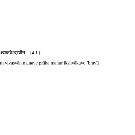
रिक्ष्वाकवेऽब्रवीत्।।4.1।।
m vivasvān manave prāha manur ikṣhvākave ’bravīt