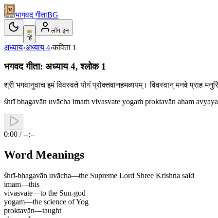
भागवद गीता
BG
लॉग इन
हिं
अध्याय
›
अध्याय
4
›
कविता
1
भगवद गीता: अध्याय 4, श्लोक 1
श्री भगवानुवाच इमं विवस्वते योगं प्रोक्तवानहमव्ययम्। विवस्वान् मनवे प्राह मनु
śhrī bhagavān uvācha imaṁ vivasvate yogaṁ proktavān aham avyaya
0:00 / --:--
Word Meanings
śhrī-bhagavān uvācha
—
the Supreme Lord Shree Krishna said
imam
—
this
vivasvate
—
to the Sun-god
yogam
—
the science of Yog
proktavān
—
taught