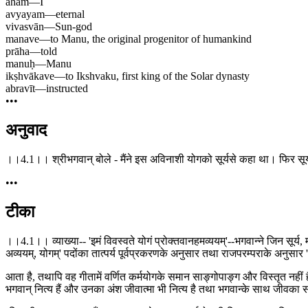
aham
—
I
avyayam
—
eternal
vivasvān
—
Sun-god
manave
—
to Manu, the original progenitor of humankind
prāha
—
told
manuḥ
—
Manu
ikṣhvākave
—
to Ikshvaku, first king of the Solar dynasty
abravīt
—
instructed
•••
अनुवाद
।।4.1।। श्रीभगवान् बोले - मैंने इस अविनाशी योगको सूर्यसे कहा था। फिर सूर्यन
•••
टीका
।।4.1।। व्याख्या-- 'इमं विवस्वते योगं प्रोक्तवानहमव्ययम्'--भगवान्ने जिन सूर्य, म
अव्ययम्, योगम्' पदोंका तात्पर्य पूर्वप्रकरणके अनुसार तथा राजपरम्पराके अनुसार '
आता है, तथापि वह गीतामें वर्णित कर्मयोगके समान साङ्गोपाङ्ग और विस्तृत नहीं 
भगवान् नित्य हैं और उनका अंश जीवात्मा भी नित्य है तथा भगवान्के साथ जीवका सम्बन्ध