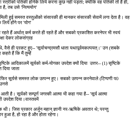
ा स्त्रीको पतिकी होनेके लिये करना कुछ नहीं पड़ता; क्योंकि वह पतिकी तो है ही,
 है, तब उसे 'नित्ययोग'
दि मिली हुई समस्त वस्तुओंको संसारकी ही मानकर संसारकी सेवामें लगा देता है। वह
लिये होंगे पर 'योग'
ी रहते हैं अर्थात् कर्म करते ही रहते हैं और सबको प्रकाशित करनेपर भी स्वयं
िक्षा देकर लोकसंग्रह
 थे, वैसे ही प्रकट हुए-- 'सूर्याचन्द्रमसौ धाता यथापूर्वमकल्पयत्।' उन (सबके
 हैं कि मैं तुम्हें
ष्टिके आदिकालमें सूर्यको कर्म-योगका उपदेश क्यों दिया उत्तर-- (1) सृष्टिके
ेश दिया जाता
हुई, फिर सूर्यसे समस्त लोक उत्पन्न हुए। सबको उत्पन्न करनेवाले (टिप्पणी प0
 उनसे
ा आती है। सूर्यको सम्पूर्ण जगत्की आत्मा भी कहा गया है-- 'सूर्य आत्मा
 ही उपदेश दिया।वास्तवमें
 थी। जिस प्रकार अर्जुन महान् ज्ञानी नर-ऋषिके अवतार थे; परन्तु
र हुआ है, हो रहा है और होता रहेगा।