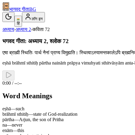
भागवद गीता
BG
लॉग इन
हिं
अध्याय
›
अध्याय
2
›
कविता
72
भगवद गीता: अध्याय 2, श्लोक 72
एषा ब्राह्मी स्थितिः पार्थ नैनां प्राप्य विमुह्यति। स्थित्वाऽस्यामन्तकालेऽपि ब्रह
eṣhā brāhmī sthitiḥ pārtha naināṁ prāpya vimuhyati sthitvāsyām anta-
0:00 / --:--
Word Meanings
eṣhā
—
such
brāhmī sthitiḥ
—
state of God-realization
pārtha
—
Arjun, the son of Pritha
na
—
never
enām
—
this