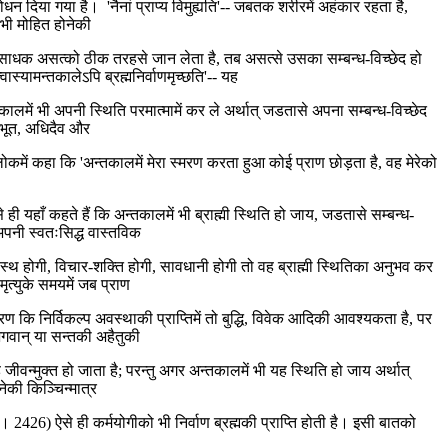
बोधन दिया गया है। 'नैनां प्राप्य विमुह्यति'-- जबतक शरीरमें अहंकार रहता है,
कभी मोहित होनेकी
 साधक असत्को ठीक तरहसे जान लेता है, तब असत्से उसका सम्बन्ध-विच्छेद हो
यामन्तकालेऽपि ब्रह्मनिर्वाणमृच्छति'-- यह
कालमें भी अपनी स्थिति परमात्मामें कर ले अर्थात् जडतासे अपना सम्बन्ध-विच्छेद
धिभूत, अधिदैव और
ें श्लोकमें कहा कि 'अन्तकालमें मेरा स्मरण करता हुआ कोई प्राण छोड़ता है, वह मेरेको
 ही यहाँ कहते हैं कि अन्तकालमें भी ब्राह्मी स्थिति हो जाय, जडतासे सम्बन्ध-
 अपनी स्वतःसिद्ध वास्तविक
वस्थ होगी, विचार-शक्ति होगी, सावधानी होगी तो वह ब्राह्मी स्थितिका अनुभव कर
ृत्युके समयमें जब प्राण
 कि निर्विकल्प अवस्थाकी प्राप्तिमें तो बुद्धि, विवेक आदिकी आवश्यकता है, पर
भगवान् या सन्तकी अहैतुकी
 जीवन्मुक्त हो जाता है; परन्तु अगर अन्तकालमें भी यह स्थिति हो जाय अर्थात्
ेकी किञ्चिन्मात्र
ा 5। 2426) ऐसे ही कर्मयोगीको भी निर्वाण ब्रह्मकी प्राप्ति होती है। इसी बातको