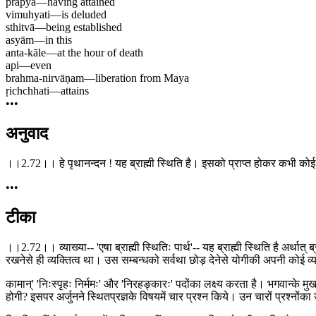
prāpya
—
having attained
vimuhyati
—
is deluded
sthitvā
—
being established
asyām
—
in this
anta-kāle
—
at the hour of death
api
—
even
brahma-nirvāṇam
—
liberation from Maya
ṛichchhati
—
attains
•••
अनुवाद
।।2.72।। हे पृथानन्दन ! यह ब्राह्मी स्थिति है। इसको प्राप्त होकर कभी कोई मो
•••
टीका
।।2.72।। व्याख्या-- 'एषा ब्राह्मी स्थितिः पार्थ'-- यह ब्राह्मी स्थिति है अर्थात
रखनेसे ही व्यक्तित्व था। उस सम्बन्धको सर्वथा छोड़ देनेसे योगीकी अपनी कोई व्
कामान्' 'निःस्पृहः निर्ममः' और 'निरहङ्कारः' पदोंका लक्ष्य करता है। भगवान्के म
होगी? इसपर अर्जुनने स्थितप्रज्ञके विषयमें चार प्रश्न किये। उन चारों प्रश्नोंका 