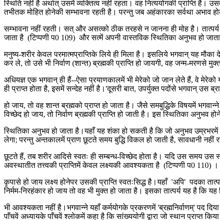
स्थिति नहीं है अर्थात् उसमें व्यक्तित्व नहीं रहता। वह नित्ययोगकी प्राप्ति है। उ
तभीतक मोहित होनेकी सम्भावना रहती है। परन्तु जब अहंकारका सर्वथा अभाव होकर
सम्भावना नहीं रहती। सत् और असत्को ठीक तरहसे न जानना ही मोह है। तात्पर्य
जाता है (टिप्पणी प0 109) और सत्में अपनी वास्तविक स्थितिका अनुभव हो जाता ह
मनुष्य-शरीर केवल परमात्मप्राप्तिके लिये ही मिला है। इसलिये भगवान् यह मौका दे
कर ले, तो उसे भी निर्वाण (शान्त) ब्रह्मकी प्राप्ति हो जायगी, वह जन्म-मरणसे म
अधियज्ञ एक भगवान् ही हैं--ऐसा प्रयाणकालमें भी मेरेको जो जान लेते हैं, वे मेरेको 
ही प्राप्त होता है, इसमें सन्देह नहीं है।'दूसरी बात, उपर्युक्त पदोंसे भगवान् उस 
हो जाय, तो वह शान्त ब्रह्मको प्राप्त हो जाता है। जैसे समबुद्धिके विषयमें भगवान
विच्छेद हो जाय, तो निर्वाण ब्रह्मकी प्राप्ति हो जाती है। इस स्थितिका अनुभव 
स्थितिका अनुभव हो जाता है।यहाँ यह शंका हो सकती है कि जो अनुभव उम्रभरमें नह
लेगा; परन्तु अन्तकालमें प्राण छूटते समय बुद्धि विकल हो जाती है, सावधानी नहीं
छूटते हैं, तब शरीर आदिसे स्वतः ही सम्बन्ध-विच्छेद होता है। यदि उस समय उस स्
अवस्थातीत तत्त्वकी प्राप्तिमें केवल लक्ष्यकी आवश्यकता है (टिप्पणी प0 110) ।
कृपासे हो जाय लक्ष्य होनेपर उसकी प्राप्ति स्वतःसिद्ध है।यहाँ 'अपि' पदका तात्प
निर्मम-निरहंकार हो जाय तो वह भी मुक्त हो जाता है। इसका तात्पर्य यह है कि यह
भी आवश्यकता नहीं है।भगवान्ने यहाँ कर्मयोगके प्रकरणमें 'ब्रह्मनिर्वाणम्' पद दिया
पाँचवें अध्यायके पाँचवें श्लोकमें कहा है कि सांख्ययोगी द्वारा जो स्थान प्राप्त किय