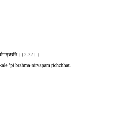
्मनिर्वाणमृच्छति।।2.72।।
kāle ’pi brahma-nirvāṇam ṛichchhati