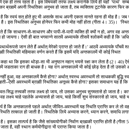
समें एक ही तत्त्व रहता है। इस विषयकी तरफ लक्ष्य करानेके लिये ही यहाँ 'पार्थ' सम्
 ब्रह्ममें अपनी स्थितिका अनुभव हो जाता है, तब व्यक्तित्व टूटनेके कारण फिर 
 है कि स्वयं सत् होते हुए भी असत्के साथ अपनी एकता मानते रहना ही मोह है। जब
ै। इस स्थितिका अनुभव होनेपर फिर कभी मोह नहीं होता (गीता 4। 35)। 'स्थित्वास्
ते हैं कि साधारण-से-साधारण और पापी-से-पापी व्यक्ति ही क्यों न हो, अगर वह अन्त
ुक्त हो जायगा। ऐसी ही बात भगवान्ने सातवें अध्यायके तीसवें श्लोकमें कही है कि 'अ
यथार्थरूपसे जान लेते हैं अर्थात् मेरेको प्राप्त हो जाते हैं।' आठवें अध्यायके पाँचव
ब्राह्मी स्थितिकी महिमाका वर्णन करते हैं कि इसमें यदि अन्तकालमें भी कोई स्थित
्ने कहा था कि इसका थोड़ा-सा भी अनुष्ठान महान् भयसे रक्षा कर लेता है (2। 40) ऐसे
होनेमें जडताका राग ही बाधक है। यह राग अन्तकालमें भी कोई छोड़ देता है तो उसको
ीं हुआ, वह अन्तकालमें कैसे होगा? अर्थात् स्वस्थ अवस्थामें तो साधककी बुद्धि स्
 रहती--ऐसी अवस्थामें ब्राह्मी स्थितिका अनूभव कैसे होगा? इसका समाधान यह है कि म
वतःसिद्ध तत्त्वकी तरफ लक्ष्य हो जाय, तो उसका अनुभव सुगमतासे हो जाता है। कारण
 वह लक्ष्य चाहे पहलेके अभ्याससे हो जाय, चाहे किसी शुभ संस्कारसे हो जाय, चाहे 
र्य है कि अन्तकालसे पहले अर्थात् जीवित-अवस्थामें यह स्थिति प्राप्ति कर ले तो वह
 स्थिति तत्काल हो जाती है। स्थितिके लिये अभ्यास करने, ध्यान करने, समाधि लगान
 है। इसका तात्पर्य है कि जैसे सांख्ययोगीको निर्वाण ब्रह्मकी प्राप्ति होती है (गीत
ा जाता है, वही स्थान कर्मयोगीद्वारा भी प्राप्त किया जाता है।