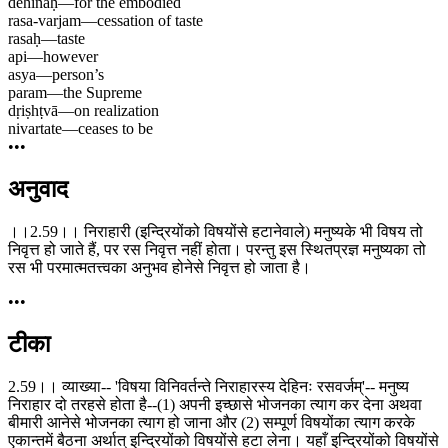
dehinaḥ
—
for the embodied
rasa-varjam
—
cessation of taste
rasaḥ
—
taste
api
—
however
asya
—
person’s
param
—
the Supreme
dṛiṣhṭvā
—
on realization
nivartate
—
ceases to be
•••
अनुवाद
।।2.59।। निराहारी (इन्द्रियोंको विषयोंसे हटानेवाले) मनुष्यके भी विषय तो
निवृत्त हो जाते हैं, पर रस निवृत्त नहीं होता। परन्तु इस स्थितप्रज्ञ मनुष्यका तो
रस भी परमात्मतत्त्वका अनुभव होनेसे निवृत्त हो जाता है।
•••
टीका
2.59।। व्याख्या-- 'विषया विनिवर्तन्ते निराहारस्य देहिनः रसवर्जम्'-- मनुष्य
निराहार दो तरहसे होता है--(1) अपनी इच्छासे भोजनका त्याग कर देना अथवा
बीमारी आनेसे भोजनका त्याग हो जाना और (2) सम्पूर्ण विषयोंका त्याग करके
एकान्तमें बैठना अर्थात् इन्द्रियोंको विषयोंसे हटा लेना। यहाँ इन्द्रियोंको विषयोंसे