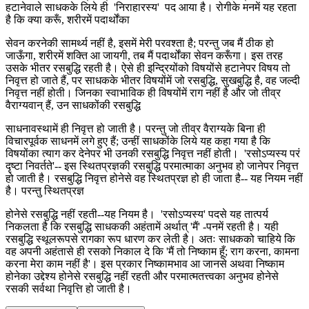
हटानेवाले साधकके लिये ही 'निराहारस्य' पद आया है। रोगीके मनमें यह रहता
है कि क्या करूँ, शरीरमें पदार्थोंका
सेवन करनेकी सामर्थ्य नहीं है, इसमें मेरी परवश्ता है; परन्तु जब मैं ठीक हो
जाऊँगा, शरीरमें शक्ति आ जायगी, तब मैं पदार्थोंका सेवन करूँगा। इस तरह
उसके भीतर रसबुद्धि रहती है। ऐसे ही इन्द्रियोंको विषयोंसे हटानेपर विषय तो
निवृत्त हो जाते हैं, पर साधकके भीतर विषयोंमें जो रसबुद्धि, सुखबुद्धि है, वह जल्दी
निवृत्त नहीं होती। जिनका स्वाभाविक ही विषयोंमें राग नहीं है और जो तीव्र
वैराग्यवान् हैं, उन साधकोंकी रसबुद्धि
साधनावस्थामें ही निवृत्त हो जाती है। परन्तु जो तीव्र वैराग्यके बिना ही
विचारपूर्वक साधनमें लगे हुए हैं; उन्हीं साधकोंके लिये यह कहा गया है कि
विषयोंका त्याग कर देनेपर भी उनकी रसबुद्धि निवृत्त नहीं होती। 'रसोऽप्यस्य परं
दृष्टा निवर्तते'-- इस स्थितप्रज्ञकी रसबुद्धि परमात्माका अनुभव हो जानेपर निवृत्त
हो जाती है। रसबुद्धि निवृत्त होनेसे वह स्थितप्रज्ञ हो ही जाता है-- यह नियम नहीं
है। परन्तु स्थितप्रज्ञ
होनेसे रसबुद्धि नहीं रहती--यह नियम है। 'रसोऽप्यस्य' पदसे यह तात्पर्य
निकलता है कि रसबुद्धि साधककी अहंतामें अर्थात् 'मैं' -पनमें रहती है। यही
रसबुद्धि स्थूलरूपसे रागका रूप धारण कर लेती है। अतः साधकको चाहिये कि
वह अपनी अहंतासे ही रसको निकाल दे कि 'मैं तो निष्काम हूँ; राग करना, कामना
करना मेरा काम नहीं है'। इस प्रकार निष्कामभाव आ जानसे अथवा निष्काम
होनेका उद्देश्य होनेसे रसबुद्धि नहीं रहती और परमात्मतत्त्वका अनुभव होनेसे
रसकी सर्वथा निवृत्ति हो जाती है।