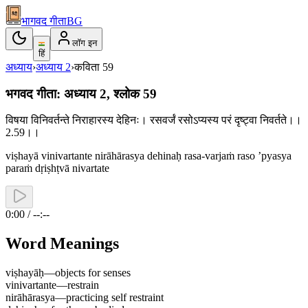
भागवद गीता
BG
लॉग इन
हिं
अध्याय
›
अध्याय
2
›
कविता
59
भगवद गीता: अध्याय 2, श्लोक 59
विषया विनिवर्तन्ते निराहारस्य देहिनः। रसवर्जं रसोऽप्यस्य परं दृष्ट्वा निवर्तते।।
2.59।।
viṣhayā vinivartante nirāhārasya dehinaḥ rasa-varjaṁ raso ’pyasya
paraṁ dṛiṣhṭvā nivartate
0:00 / --:--
Word Meanings
viṣhayāḥ
—
objects for senses
vinivartante
—
restrain
nirāhārasya
—
practicing self restraint