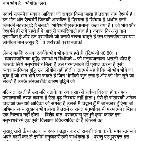
नाम भोग है। भोगोंके लिये
पदार्थ रूपयेपैसे मकान आदिका जो संग्रह किया जाता है उसका नाम ऐश्वर्य है।
इन भोग और ऐश्वर्यमें जिनकी आसक्ति है प्रियता है खिंचाव है अर्थात् इनमें
जिनकी महत्त्वबुद्धि है उनको 'भोगैश्वर्यप्रसक्तानाम्' कहा गया है। जो भोग और
ऐश्वर्यमें ही लगे रहते हैं वे आसुरी सम्पत्तिवाले होते हैं। कारण कि असु नाम
प्राणोंका है और उन प्राणोंको जो बनाये रखना चाहते हैं उन प्राणपोषणपरायण
लोगोंका नाम असुर है। वे शरीरकी प्रधानताको
लेकर यहाँके अथवा स्वर्गके भोग भोगना चाहते हैं (टिप्पणी प0 80) ।
'व्यवसायात्मिका बुद्धिः समाधौ न विधीयते'-- जो मनुष्यजन्मका असली ध्येय है
जिसके लिये मनुष्यशरीर मिला है उस परमात्माको ही प्राप्त करना है ऐसी
व्यवसायात्मिका बुद्धि उन लोगोंमें नहीं होती। तात्पर्य यह है कि जो भोग भोगे जा
चुके हैं जो भोग भोगे जा सकते हैं जिन भोगोंको सुन रखा है और जो भोग सुने जा
सकते हैं उनके संस्कारोंके कारण बुद्धिमें जो
मलिनता रहती है उस मलिनताके कारण संसारसे सर्वथा विरक्त होकर एक
परमात्माकी तरफ चलना है ऐसा दृढ़ निश्चय नहीं होता। ऐसे ही संसारकी अनेक
विद्याओं कलाओं आदिका जो संग्रह है उससे मैं विद्वान हूँ मैं जानकार हूँ ऐसा जो
अभिमानजन्य सुखका भोग होता है उसमें आसक्त मनुष्योंका भी परमात्मप्राप्तिका
एक निश्चय नहीं होता। विशेष बात परमदयालु प्रभुने कृपा करके इस
मनुष्यशरीरमें एक ऐसी विलक्षण विवेकशक्ति दी है जिससे वह
सुखदुःखसे ऊँचा उठ जाय अपना उद्धार कर ले सबकी सेवा करके भगवान्तकको
अपने वशमें कर ले इसीमें मनुष्यशरीरकी सार्थकता है। परन्तु प्रभुप्रदत्त इस