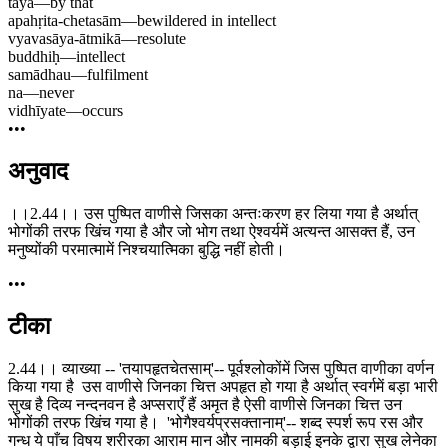
tayā
—
by that
apahṛita-chetasām
—
bewildered in intellect
vyavasāya-ātmikā
—
resolute
buddhiḥ
—
intellect
samādhau
—
fulfilment
na
—
never
vidhīyate
—
occurs
•••
अनुवाद
।।2.44।। उस पुष्पित वाणीसे जिसका अन्तःकरण हर लिया गया है अर्थात्
भोगोंकी तरफ खिंच गया है और जो भोग तथा ऐश्वर्यमें अत्यन्त आसक्त हैं, उन
मनुष्योंकी परमात्मामें निश्चयात्मिका बुद्धि नहीं होती।
•••
टीका
2.44।। व्याख्या -- 'तयापहृतचेतसाम्'-- पूर्वश्लोकोंमें जिस पुष्पित वाणीका वर्णन
किया गया है उस वाणीसे जिनका चित्त अपहृत हो गया है अर्थात् स्वर्गमें बड़ा भारी
सुख है दिव्य नन्दनवन है अप्सराएँ हैं अमृत है ऐसी वाणीसे जिनका चित्त उन
भोगोंकी तरफ खिंच गया है। 'भोगैश्वर्यप्रसक्तानाम्'-- शब्द स्पर्श रूप रस और
गन्ध ये पाँच विषय शरीरका आराम मान और नामकी बड़ाई इनके द्वारा सुख लेनेका