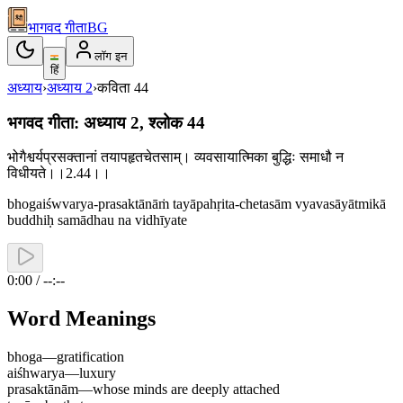
भागवद गीता
BG
लॉग इन
हिं
अध्याय
›
अध्याय
2
›
कविता
44
भगवद गीता: अध्याय 2, श्लोक 44
भोगैश्वर्यप्रसक्तानां तयापहृतचेतसाम्। व्यवसायात्मिका बुद्धिः समाधौ न
विधीयते।।2.44।।
bhogaiśwvarya-prasaktānāṁ tayāpahṛita-chetasām vyavasāyātmikā
buddhiḥ samādhau na vidhīyate
0:00 / --:--
Word Meanings
bhoga
—
gratification
aiśhwarya
—
luxury
prasaktānām
—
whose minds are deeply attached