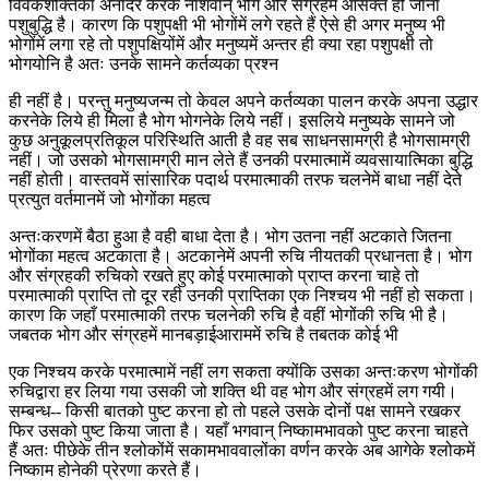
विवेकशक्तिका अनादर करके नाशवान् भोग और संग्रहमें आसक्त हो जाना
पशुबुद्धि है। कारण कि पशुपक्षी भी भोगोंमें लगे रहते हैं ऐसे ही अगर मनुष्य भी
भोगोंमें लगा रहे तो पशुपक्षियोंमें और मनुष्यमें अन्तर ही क्या रहा पशुपक्षी तो
भोगयोनि है अतः उनके सामने कर्तव्यका प्रश्न
ही नहीं है। परन्तु मनुष्यजन्म तो केवल अपने कर्तव्यका पालन करके अपना उद्धार
करनेके लिये ही मिला है भोग भोगनेके लिये नहीं। इसलिये मनुष्यके सामने जो
कुछ अनुकूलप्रतिकूल परिस्थिति आती है वह सब साधनसामग्री है भोगसामग्री
नहीं। जो उसको भोगसामग्री मान लेते हैं उनकी परमात्मामें व्यवसायात्मिका बुद्धि
नहीं होती। वास्तवमें सांसारिक पदार्थ परमात्माकी तरफ चलनेमें बाधा नहीं देते
प्रत्युत वर्तमानमें जो भोगोंका महत्व
अन्तःकरणमें बैठा हुआ है वही बाधा देता है। भोग उतना नहीं अटकाते जितना
भोगोंका महत्व अटकाता है। अटकानेमें अपनी रुचि नीयतकी प्रधानता है। भोग
और संग्रहकी रुचिको रखते हुए कोई परमात्माको प्राप्त करना चाहे तो
परमात्माकी प्राप्ति तो दूर रही उनकी प्राप्तिका एक निश्चय भी नहीं हो सकता।
कारण कि जहाँ परमात्माकी तरफ चलनेकी रुचि है वहीं भोगोंकी रुचि भी है।
जबतक भोग और संग्रहमें मानबड़ाईआराममें रुचि है तबतक कोई भी
एक निश्चय करके परमात्मामें नहीं लग सकता क्योंकि उसका अन्तःकरण भोगोंकी
रुचिद्वारा हर लिया गया उसकी जो शक्ति थी वह भोग और संग्रहमें लग गयी।
सम्बन्ध-- किसी बातको पुष्ट करना हो तो पहले उसके दोनों पक्ष सामने रखकर
फिर उसको पुष्ट किया जाता है। यहाँ भगवान् निष्कामभावको पुष्ट करना चाहते
हैं अतः पीछेके तीन श्लोकोंमें सकामभाववालोंका वर्णन करके अब आगेके श्लोकमें
निष्काम होनेकी प्रेरणा करते हैं।