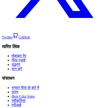
Twitter
GitHub
त्वरित लिंक
मोबाइल ऐप
गीता एआई
उद्धरण
दान करें
संसाधन
भगवत गीता के बारे में
पात्र
Best Gita Apps
स्वीकृतियां
एपीआई