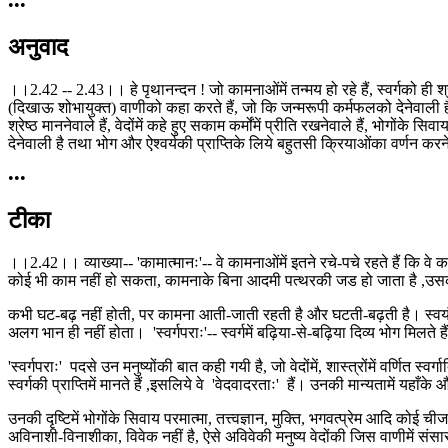
•••
अनुवाद
।।2.42 -- 2.43।। हे पृथानन्दन ! जो कामनाओंमें तन्मय हो रहे हैं, स्वर्गको ही श्रेष
(दिखाऊ शोभायुक्त) वाणीको कहा करते हैं, जो कि जन्मरूपी कर्मफलको देनेवाली है 
श्रेष्ठ माननेवाले हैं, वेदोंमें कहे हुए सकाम कर्मोंमें प्रीति रखनेवाले हैं, भोग
देनेवाली है तथा भोग और ऐश्वर्यकी प्राप्तिके लिये बहुतसी क्रियाओंका वर्णन करन
•••
टीका
।।2.42।। व्याख्या-- 'कामात्मानः'-- वे कामनाओंमें इतने रचे-पचे रहते हैं कि
कोई भी काम नहीं हो सकता, कामनाके बिना आदमी पत्थरकी जड हो जाता है ,उसको चेतन
कभी घट-बढ़ नहीं होती, पर कामना आती-जाती रहती है और घटती-बढ़ती है। स्वयं 
अलग भान ही नहीं होता। 'स्वर्गपराः'-- स्वर्गमें बढ़िया-से-बढ़िया दिव्य भोग मिलते हैं
'स्वर्गपराः' पदसे उन मनुष्योंकी बात कही गयी है, जो वेदोंमें, शास्त्रोंमें वर्णित स्वर्
स्वर्गकी प्राप्तिमें मानते हैं ,इसलिये वे 'वेदवादरताः' हैं। उनकी मान्यतामें यहाँके
उनकी दृष्टिमें भोगोंके सिवाय परमात्मा, तत्त्वज्ञान, मुक्ति, भगवत्प्रेम आदि कोई ची
अविनाशी-विनाशीका, विवेक नहीं है, ऐसे अविवेकी मनुष्य वेदोंकी जिस वाणीमें संसा