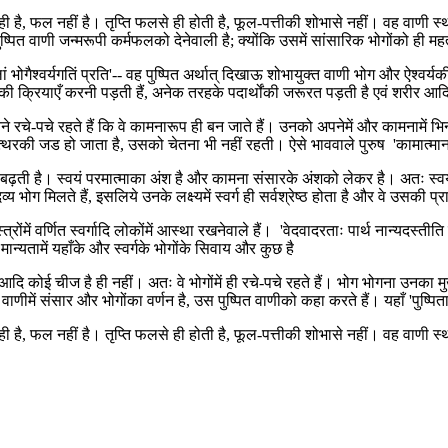
ती ही है, फल नहीं है। तृप्ति फलसे ही होती है, फूल-पत्तीकी शोभासे नहीं। वह वाणी
 पुष्पित वाणी जन्मरूपी कर्मफलको देनेवाली है; क्योंकि उसमें सांसारिक भोगोंको ही मह
भोगैश्वर्यगतिं प्रति'-- वह पुष्पित अर्थात् दिखाऊ शोभायुक्त वाणी भोग और ऐश्वर्यक
रहकी क्रियाएँ करनी पड़ती हैं, अनेक तरहके पदार्थोंकी जरूरत पड़ती है एवं शरीर आद
तने रचे-पचे रहते हैं कि वे कामनारूप ही बन जाते हैं। उनको अपनेमें और कामनामें
 जड हो जाता है, उसको चेतना भी नहीं रहती। ऐसे भाववाले पुरुष 'कामात्मानः' हैं
ढ़ती है। स्वयं परमात्माका अंश है और कामना संसारके अंशको लेकर है। अतः स्वयं
य भोग मिलते हैं, इसलिये उनके लक्ष्यमें स्वर्ग ही सर्वश्रेष्ठ होता है और वे उसकी प्रा
रोंमें वर्णित स्वर्गादि लोकोंमें आस्था रखनेवाले हैं। 'वेदवादरताः पार्थ नान्यदस्तीति वाद
की मान्यतामें यहाँके और स्वर्गके भोगोंके सिवाय और कुछ है
्रेम आदि कोई चीज है ही नहीं। अतः वे भोगोंमें ही रचे-पचे रहते हैं। भोग भोगना उनका मु
ाणीमें संसार और भोगोंका वर्णन है, उस पुष्पित वाणीको कहा करते हैं। यहाँ 'पुष्पित
ती ही है, फल नहीं है। तृप्ति फलसे ही होती है, फूल-पत्तीकी शोभासे नहीं। वह वाणी