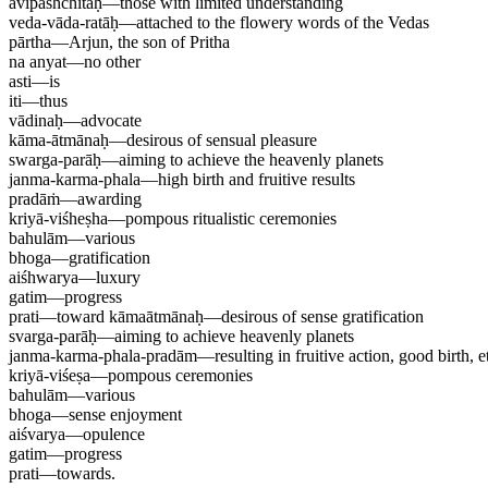
avipaśhchitaḥ
—
those with limited understanding
veda-vāda-ratāḥ
—
attached to the flowery words of the Vedas
pārtha
—
Arjun, the son of Pritha
na anyat
—
no other
asti
—
is
iti
—
thus
vādinaḥ
—
advocate
kāma-ātmānaḥ
—
desirous of sensual pleasure
swarga-parāḥ
—
aiming to achieve the heavenly planets
janma-karma-phala
—
high birth and fruitive results
pradāṁ
—
awarding
kriyā-viśheṣha
—
pompous ritualistic ceremonies
bahulām
—
various
bhoga
—
gratification
aiśhwarya
—
luxury
gatim
—
progress
prati
—
toward kāmaātmānaḥ—desirous of sense gratification
svarga-parāḥ
—
aiming to achieve heavenly planets
janma-karma-phala-pradām
—
resulting in fruitive action, good birth, e
kriyā-viśeṣa
—
pompous ceremonies
bahulām
—
various
bhoga
—
sense enjoyment
aiśvarya
—
opulence
gatim
—
progress
prati
—
towards.