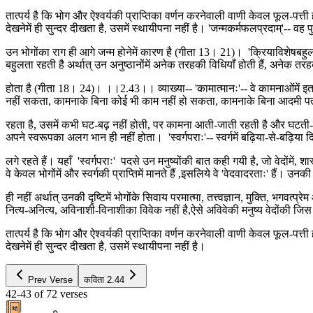
तात्पर्य है कि भोग और ऐश्वर्यकी प्राप्तिका वर्णन करनेवाली वाणी केवल फूल-पत्
देखनेमें ही सुन्दर दीखता है, उसमें स्थायीपना नहीं है। 'जन्मकर्मफलप्रदाम्'-- वह
उन भोगोंका राग ही आगे जन्म होनेमें कारण है (गीता 13। 21)। 'क्रियाविशेषबहुलां 
बहुलता रहती है अर्थात् उन अनुष्ठानोंमें अनेक तरहकी विधियाँ होती हैं, अनेक त
होता है (गीता 18। 24)। ।।2.43।। व्याख्या-- 'कामात्मानः'-- वे कामनाओंमें इ
नहीं सकता, कामनाके बिना कोई भी काम नहीं हो सकता, कामनाके बिना आदमी पत्थरकी
रहता है, उसमें कभी घट-बढ़ नहीं होती, पर कामना आती-जाती रहती है और घटती-ब
अपने स्वरूपका अलग भान ही नहीं होता। 'स्वर्गपराः'-- स्वर्गमें बढ़िया-से-बढ़िया दिव्
लगे रहते हैं। यहाँ 'स्वर्गपराः' पदसे उन मनुष्योंकी बात कही गयी है, जो वेदोंमें, शास्त्
वे केवल भोगोंमें और स्वर्गकी प्राप्तिमें मानते हैं ,इसलिये वे 'वेदवादरताः' हैं। उन
ही नहीं अर्थात् उनकी दृष्टिमें भोगोंके सिवाय परमात्मा, तत्त्वज्ञान, मुक्ति, भगवत्प
नित्य-अनित्य, अविनाशी-विनाशीका विवेक नहीं है,ऐसे अविवेकी मनुष्य वेदोंकी जिस व
तात्पर्य है कि भोग और ऐश्वर्यकी प्राप्तिका वर्णन करनेवाली वाणी केवल फूल-पत्
देखनेमें ही सुन्दर दीखता है, उसमें स्थायीपना नहीं है।
Prev Verse
कविता
2.44
42-43
of
72
verses