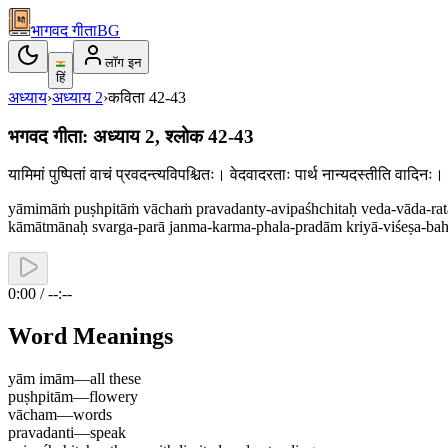
भागवद गीता
BG
लॉग इन
हिं
अध्याय
›
अध्याय
2
›
कविता
42-43
भगवद गीता: अध्याय 2, श्लोक 42-43
यामिमां पुष्पितां वाचं प्रवदन्त्यविपश्चितः। वेदवादरताः पार्थ नान्यदस्तीति वाद
yāmimāṁ puṣhpitāṁ vāchaṁ pravadanty-avipaśhchitaḥ veda-vāda-ratā
kāmātmānaḥ svarga-parā janma-karma-phala-pradām kriyā-viśeṣa-bah
0:00 / --:--
Word Meanings
yām imām
—
all these
puṣhpitām
—
flowery
vācham
—
words
pravadanti
—
speak