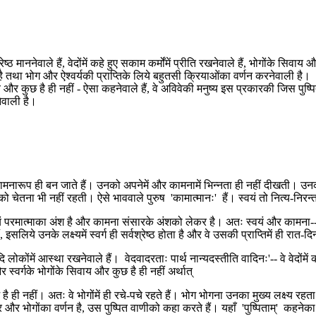
्ठ माननेवाले हैं, वेदोंमें कहे हुए सकाम कर्मोंमें प्रीति रखनेवाले हैं, भोगोंके सिवा
तथा भोग और ऐश्वर्यकी प्राप्तिके लिये बहुतसी क्रियाओंका वर्णन करनेवाली है। ।।
ोंके सिवाय और कुछ है ही नहीं - ऐसा कहनेवाले हैं, वे अविवेकी मनुष्य इस प्रकारकी जि
ेवाली है।
 वे कामनारूप ही बन जाते हैं। उनको अपनेमें और कामनामें भिन्नता ही नहीं दीखती
ा भी नहीं रहती। ऐसे भाववाले पुरुष 'कामात्मानः' हैं। स्वयं तो नित्य-निरन्तर ज्
परमात्माका अंश है और कामना संसारके अंशको लेकर है। अतः स्वयं और कामना--ये 
, इसलिये उनके लक्ष्यमें स्वर्ग ही सर्वश्रेष्ठ होता है और वे उसकी प्राप्तिमें ही रात-दि
गादि लोकोंमें आस्था रखनेवाले हैं। वेदवादरताः पार्थ नान्यदस्तीति वादिनः'-- वे वेदोंमें क
 और स्वर्गके भोगोंके सिवाय और कुछ है ही नहीं अर्थात्
ज है ही नहीं। अतः वे भोगोंमें ही रचे-पचे रहते हैं। भोग भोगना उनका मुख्य लक्ष्य रहता
र और भोगोंका वर्णन है, उस पुष्पित वाणीको कहा करते हैं। यहाँ 'पुष्पिताम्' कहनेका