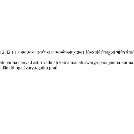
िनः।।2.42।। कामात्मानः स्वर्गपरा जन्मकर्मफलप्रदाम्। क्रियाविशेषबहुलां भोगैश्वर्
ḥ pārtha nānyad astīti vādinaḥ kāmātmānaḥ swarga-parā janma-karma-
ulāṁ bhogaiśvarya-gatiṁ prati