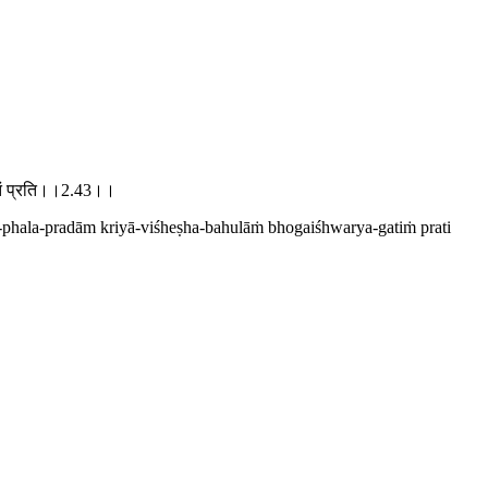
यगतिं प्रति।।2.43।।
phala-pradām kriyā-viśheṣha-bahulāṁ bhogaiśhwarya-gatiṁ prati