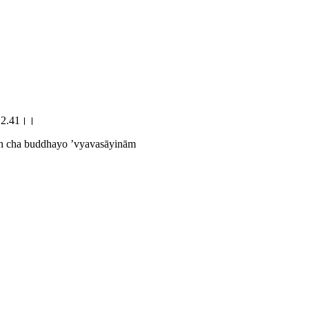
्।।2.41।।
śh cha buddhayo ’vyavasāyinām