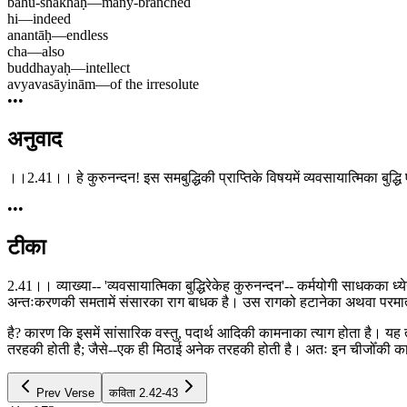
bahu-śhākhāḥ
—
many-branched
hi
—
indeed
anantāḥ
—
endless
cha
—
also
buddhayaḥ
—
intellect
avyavasāyinām
—
of the irresolute
•••
अनुवाद
।।2.41।। हे कुरुनन्दन! इस समबुद्धिकी प्राप्तिके विषयमें व्यवसायात्मिका बुद्ध
•••
टीका
2.41।। व्याख्या-- 'व्यवसायात्मिका बुद्धिरेकेह कुरुनन्दन'-- कर्मयोगी साधकका
अन्तःकरणकी समतामें संसारका राग बाधक है। उस रागको हटानेका अथवा परमात्मतत्त्
है? कारण कि इसमें सांसारिक वस्तु, पदार्थ आदिकी कामनाका त्याग होता है। यह त
तरहकी होती है; जैसे--एक ही मिठाई अनेक तरहकी होती है। अतः इन चीजोँकी काम
Prev Verse
कविता
2.42-43