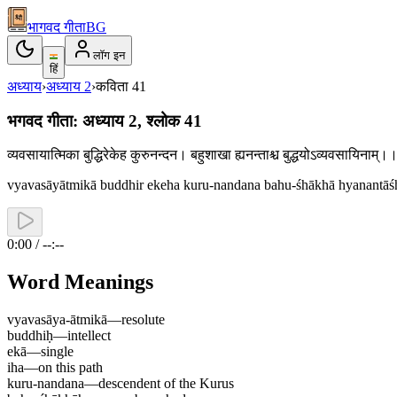
भागवद गीता
BG
लॉग इन
हिं
अध्याय
›
अध्याय
2
›
कविता
41
भगवद गीता: अध्याय 2, श्लोक 41
व्यवसायात्मिका बुद्धिरेकेह कुरुनन्दन। बहुशाखा ह्यनन्ताश्च बुद्धयोऽव्यवसायिनाम
vyavasāyātmikā buddhir ekeha kuru-nandana bahu-śhākhā hyanantā
0:00 / --:--
Word Meanings
vyavasāya-ātmikā
—
resolute
buddhiḥ
—
intellect
ekā
—
single
iha
—
on this path
kuru-nandana
—
descendent of the Kurus