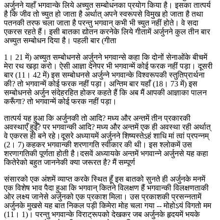
अर्जुनने यहाँ भगवान्के लिये अच्युत सम्बोधनका प्रयोग किया है। इसका तात्पर्य
है कि जीव तो च्युत हो जाता है अर्थात् अपने स्वरूपसे विमुख हो जाता है तथा
पतनकी तरफ चला जाता है परन्तु भगवान् कभी भी च्युत नहीं होते। वे सदा
एकरस रहते हैं। इसी बातका द्योतन करनेके लिये गीतामें अर्जुनने कुल तीन बार
अच्युत सम्बोधन दिया है। पहली बार (गीता
1। 21 में) अच्युत सम्बोधनसे अर्जुनने भगवान्से कहा कि दोनों सेनाओंके बीचमें
मेरा रथ खड़ा करो। ऐसी आज्ञा देनेपर भी भगवान्में कोई फरक नहीं पड़ा। दूसरी
बार (11। 42 में) इस सम्बोधनसे अर्जुन्ने भगवान्के विश्वरूपकी स्तुतिप्रार्थना
की? तो भगवान्में कोई फरक नहीं पड़ा। अन्तिम बार यहाँ (18। 73 में) इस
सम्बोधनसे अर्जुन संदेहरहित होकर कहते हैं कि अब मैं आपकी आज्ञाका पालन
करूँगा? तो भगवान्में कोई फरक नहीं पड़ा।
तात्पर्य यह हुआ कि अर्जुनकी तो आदि? मध्य और अन्तमें तीन प्रकारकी
अवस्थाएँ हुईँ? पर भगवान्की आदि? मध्य और अन्तमें एक ही अवस्था रही अर्थात्
वे एकरस ही बने रहे।दूसरे अध्यायमें अर्जुनने शिष्यस्तेऽहं शाधि मां त्वां प्रपन्नम्
(2। 7) कहकर भगवान्की शरणागति स्वीकार की थी। इस श्लोकमें उस
शरणागतिकी पूर्णता होती है।दसवें अध्यायके अन्तमें भगवान्ने अर्जुनसे यह कहा
कितेरेको बहुत जाननेकी क्या जरूरत है? मैं सम्पूर्ण
संसारको एक अंशमें व्याप्त करके स्थित हूँ इस बातको सुनते ही अर्जुनके मनमें
एक विशेष भाव पैदा हुआ कि भगवान् कितने विलक्षण हैं भगवान्की विलक्षणताकी
ओर लक्ष्य जानेसे अर्जुनको एक प्रकाश मिला। उस प्रकाशकी प्रसन्नतामें
अर्जुनके मुखसे यह बात निकल पड़ी किमेरा मोह चला गया -- मोहोऽयं विगतो मम
(11। 1)। परन्तु भगवान्के विराट्रूपको देखकर जब अर्जुनके हृदयमें भयके