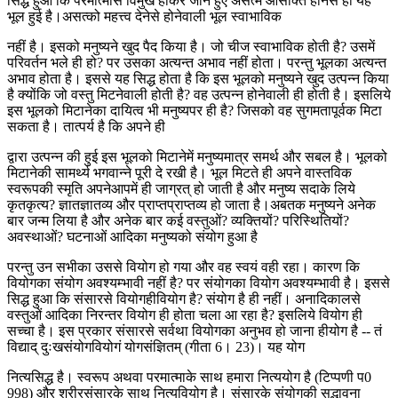
सिद्ध हुआ कि परमात्मासे विमुख होकर जाने हुए असत्में आसक्ति होनेसे ही यह
भूल हुई है।असत्को महत्त्व देनेसे होनेवाली भूल स्वाभाविक
नहीं है। इसको मनुष्यने खुद पैद किया है। जो चीज स्वाभाविक होती है? उसमें
परिवर्तन भले ही हो? पर उसका अत्यन्त अभाव नहीं होता। परन्तु भूलका अत्यन्त
अभाव होता है। इससे यह सिद्ध होता है कि इस भूलको मनुष्यने खुद उत्पन्न किया
है क्योंकि जो वस्तु मिटनेवाली होती है? वह उत्पन्न होनेवाली ही होती है। इसलिये
इस भूलको मिटानेका दायित्व भी मनुष्यपर ही है? जिसको वह सुगमतापूर्वक मिटा
सकता है। तात्पर्य है कि अपने ही
द्वारा उत्पन्न की हुई इस भूलको मिटानेमें मनुष्यमात्र समर्थ और सबल है। भूलको
मिटानेकी सामर्थ्य भगवान्ने पूरी दे रखी है। भूल मिटते ही अपने वास्तविक
स्वरूपकी स्मृति अपनेआपमें ही जाग्रत् हो जाती है और मनुष्य सदाके लिये
कृतकृत्य? ज्ञातज्ञातव्य और प्राप्तप्राप्तव्य हो जाता है।अबतक मनुष्यने अनेक
बार जन्म लिया है और अनेक बार कई वस्तुओं? व्यक्तियों? परिस्थितियों?
अवस्थाओं? घटनाओं आदिका मनुष्यको संयोग हुआ है
परन्तु उन सभीका उससे वियोग हो गया और वह स्वयं वही रहा। कारण कि
वियोगका संयोग अवश्यम्भावी नहीं है? पर संयोगका वियोग अवश्यम्भावी है। इससे
सिद्ध हुआ कि संसारसे वियोगहीवियोग है? संयोग है ही नहीं। अनादिकालसे
वस्तुओं आदिका निरन्तर वियोग ही होता चला आ रहा है? इसलिये वियोग ही
सच्चा है। इस प्रकार संसारसे सर्वथा वियोगका अनुभव हो जाना हीयोग है -- तं
विद्याद् दुःखसंयोगवियोगं योगसंज्ञितम् (गीता 6। 23)। यह योग
नित्यसिद्ध है। स्वरूप अथवा परमात्माके साथ हमारा नित्ययोग है (टिप्पणी प0
998) और शरीरसंसारके साथ नित्यवियोग है। संसारके संयोगकी सद्भावना