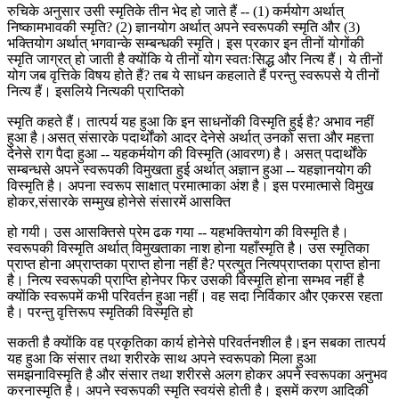
रुचिके अनुसार उसी स्मृतिके तीन भेद हो जाते हैं -- (1) कर्मयोग अर्थात्
निष्कामभावकी स्मृति? (2) ज्ञानयोग अर्थात् अपने स्वरूपकी स्मृति और (3)
भक्तियोग अर्थात् भगवान्के सम्बन्धकी स्मृति। इस प्रकार इन तीनों योगोंकी
स्मृति जाग्रत् हो जाती है क्योंकि ये तीनों योग स्वतःसिद्ध और नित्य हैं। ये तीनों
योग जब वृत्तिके विषय होते हैं? तब ये साधन कहलाते हैं परन्तु स्वरूपसे ये तीनों
नित्य हैं। इसलिये नित्यकी प्राप्तिको
स्मृति कहते हैं। तात्पर्य यह हुआ कि इन साधनोंकी विस्मृति हुई है? अभाव नहीं
हुआ है।असत् संसारके पदार्थोंको आदर देनेसे अर्थात् उनको सत्ता और महत्ता
देनेसे राग पैदा हुआ -- यहकर्मयोग की विस्मृति (आवरण) है। असत् पदार्थोंके
सम्बन्धसे अपने स्वरूपकी विमुखता हुई अर्थात् अज्ञान हुआ -- यहज्ञानयोग की
विस्मृति है। अपना स्वरूप साक्षात् परमात्माका अंश है। इस परमात्मासे विमुख
होकर,संसारके सम्मुख होनेसे संसारमें आसक्ति
हो गयी। उस आसक्तिसे प्रेम ढक गया -- यहभक्तियोग की विस्मृति है।
स्वरूपकी विस्मृति अर्थात् विमुखताका नाश होना यहाँस्मृति है। उस स्मृतिका
प्राप्त होना अप्राप्तका प्राप्त होना नहीं है? प्रत्युत नित्यप्राप्तका प्राप्त होना
है। नित्य स्वरूपकी प्राप्ति होनेपर फिर उसकी विस्मृति होना सम्भव नहीं है
क्योंकि स्वरूपमें कभी परिवर्तन हुआ नहीं। वह सदा निर्विकार और एकरस रहता
है। परन्तु वृत्तिरूप स्मृतिकी विस्मृति हो
सकती है क्योंकि वह प्रकृतिका कार्य होनेसे परिवर्तनशील है।इन सबका तात्पर्य
यह हुआ कि संसार तथा शरीरके साथ अपने स्वरूपको मिला हुआ
समझनाविस्मृति है और संसार तथा शरीरसे अलग होकर अपने स्वरूपका अनुभव
करनास्मृति है। अपने स्वरूपकी स्मृति स्वयंसे होती है। इसमें करण आदिकी