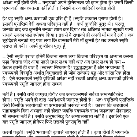
अपेक्षा नहीं होती जैसे -- मनुष्यको अपने होनेपनका जो ज्ञान,होता है? उसमें किसी
प्रमाणकी आवश्यकता नहीं होती। जिसमें करण आदिकी अपेक्षा होती
है? वह स्मृति अन्तःकरणकी एक वृत्ति ही है।स्मृति तत्काल प्राप्त होती है।
इसकी प्राप्तिमें देरी अथवा परिश्रम नहीं है। कर्ण कुन्तीके पुत्र थे। परन्तु
जन्मके बाद जब कुन्तीने उनका त्याग कर दिया? तब अधिरथ नामक सूतकी पत्नी
राधाने उनका पालनपोषण किया। इससे वे राधाको ही अपनी माँ मानने लगे। जब
सूर्यदेवसे उनको यह पता लगा कि वास्तवमें मेरी माँ कुन्ती है? तब उनको स्मृति
प्राप्त हो गयी। अबमैं कुन्तीका पुत्र हूँ
-- ऐसी स्मृति प्राप्त होनेमें कितना समय लगा कितना परिश्रम या अभ्यास करना
पड़ा कितना जोर आया पहले उधर लक्ष्य नहीं था? अब उधर लक्ष्य हो गया --
केवल इतनी ही बात है।स्वरूप निष्काम है? शुद्धबुद्धमुक्त है और भगवान्का है।
स्वरूपकी विस्मृति अर्थात् विमुखतासे ही जीव सकाम? बद्ध और सांसारिक होता
है। ऐसे स्वरूपकी स्मृति वृत्तिकी अपेक्षा नहीं रखती अर्थात् अन्तःकरणकी वृत्तिसे
स्वरूपकी स्मृति जाग्रत् होना सम्भव
नहीं है। स्मृति तभी जाग्रत् होगी? जब अन्तःकरणसे सर्वथा सम्बन्धविच्छेद
होगा। स्मृति अपने ही द्वारा अपनेआपमें जाग्रत् होती है। अतः स्मृतिकी प्राप्तिके
लिये किसीके सहयोगकी या अभ्यासकी जरूरत नहीं है। कारण कि जडताकी
सहायताके बिना अभ्यास नहीं होता? जबकि स्वरूपके साथ जडताका लेशमात्र
भी सम्बन्ध नहीं है। स्मृति अनुभवसिद्ध है? अभ्याससाध्य नहीं है। इसलिये एक
बार स्मृति जाग्रत् होनेपर फिर उसकी पुनरावृत्ति नहीं
करनी पड़ती।स्मृति भगवान्की कृपासे जाग्रत् होती है। कृपा होती है भगवान्के