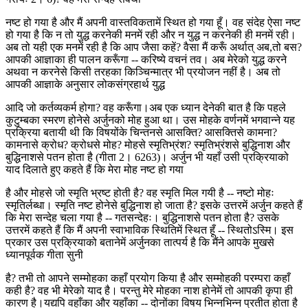
नष्ट हो गया है और मैं अपनी वास्तविकतामें स्थित हो गया हूँ। वह संदेह ऐसा नष्ट
हो गया है कि न तो युद्ध करनेकी मनमें रही और न युद्ध न करनेकी ही मनमें रही।
अब तो यही एक मनमें रही है कि आप जैसा कहें? वैसा मैं करूँ अर्थात् अब,तो बस?
आपकी आज्ञाका ही पालन करूँगा -- करिष्ये वचनं तव। अब मेरेको युद्ध करने
अथवा न करनेसे किसी तरहका किञ्चिन्मात्र भी प्रयोजन नहीं है। अब तो
आपकी आज्ञाके अनुसार लोकसंग्रहार्थ युद्ध
आदि जो कर्तव्यकर्म होगा? वह करूँगा।अब एक ध्यान देनेकी बात है कि पहले
कुटुम्बका स्मरण होनेसे अर्जुनको मोह हुआ था। उस मोहके वर्णनमें भगवान्ने यह
प्रक्रिया बतायी थी कि विषयोंके चिन्तनसे आसक्ति? आसक्तिसे कामना?
कामनासे क्रोध? क्रोधसे मोह? मोहसे स्मृतिभ्रंश? स्मृतिभ्रंशसे बुद्धिनाश और
बुद्धिनाशसे पतन होता है (गीता 2। 6263)। अर्जुन भी यहाँ उसी प्रक्रियाको
याद दिलाते हुए कहते हैं कि मेरा मोह नष्ट हो गया
है और मोहसे जो स्मृति भ्रष्ट होती है? वह स्मृति मिल गयी है -- नष्टो मोहः
स्मृतिर्लब्धा। स्मृति नष्ट होनेसे बुद्धिनाश हो जाता है? इसके उत्तरमें अर्जुन कहते हैं
कि मेरा सन्देह चला गया है -- गतसन्देहः। बुद्धिनाशसे पतन होता है? उसके
उत्तरमें कहते हैं कि मैं अपनी स्वाभाविक स्थितिमें स्थित हूँ -- स्थितोऽस्मि। इस
प्रकार उस प्रक्रियाको बतानेमें अर्जुनका तात्पर्य है कि मैंने आपके मुखसे
ध्यानपूर्वक गीता सुनी
है? तभी तो आपने सम्मोहका कहाँ प्रयोग किया है और सम्मोहकी परम्परा कहाँ
कही है? वह भी मेरेको याद है। परन्तु मेरे मोहका नाश होनेमें तो आपकी कृपा ही
कारण है।यद्यपि वहाँका और यहाँका -- दोनोंका विषय भिन्नभिन्न प्रतीत होता है