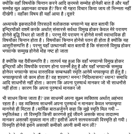
क्योंकि वहाँ विषयोंके चिन्तन करने आदि क्रमसे सम्मोह होनेकी बात है और यहाँ
सम्मोह मूल अज्ञानका वाचक है? फिर भी गहरा विचार किया जाय तो भिन्नता नहीं
दीखेगी। वहाँका विषय ही यहाँ आया है।दूसरे
अध्यायके इकसठवेंसे तिरसठवें श्लोकतक भगवान्ने यह बात बतायी कि
इन्द्रियोंको वशमें करके अर्थात् संसारसे सर्वथा विमुख होकर केवल मेरे परायण
होनेसे बुद्धि स्थिर हो जाती है। परन्तु मेरे परायण न होनेसे मनमें स्वाभाविक ही
विषयोंका चिन्तन होता है। विषयोंका चिन्तन होनेसे पतन ही होता है क्योंकि यह
आसुरीसम्पत्ति है। परन्तु यहाँ उत्थानकी बात बतायी है कि संसारसे विमुख होकर
भगवान्के सम्मुख होनेसे मोह नष्ट हो जाता
है क्योंकि यह दैवीसम्पत्ति है। तात्पर्य यह हुआ कि वहाँ भगवान्से विमुख होकर
इन्द्रियों और विषयोंके परायण होना पतनमें हेतु है और यहाँ भगवान्के सम्मुख
होनेपर भगवान्के साथ वास्तविक सम्बन्धकी स्मृति आनेमें भगवत्कृपा ही हेतु है।
भगवत्कृपासे जो काम होता है? वह श्रवण? मनन? निदिध्यासन? ध्यान? समाधि
आदि साधनोंसे नहीं होता। कारण कि अपना पुरुषार्थ मानकर जो भी साधनोंसे
नहीं होता। कारण कि अपना पुरुषार्थ मानकर जो
भी साधन किया जाता है? उस साधनमें अपना सूक्ष्म व्यक्तित्व अर्थात् अहंभाव
रहता है। वह व्यक्तित्व साधनमें अपना पुरुषार्थ न मानकर केवल भगवत्कृपा
माननेसे ही मिटता है।मार्मिक बातअर्जुनने कहा कि मुझे स्मृति मिल गयी --
स्मृतिर्लब्धा। तो विस्मृति किसी कारणसे हुई जीवने असत्के साथ तादात्म्य
मानकर असत्की मुख्यता मान ली? इसीसे अपने सत्स्वरूपकी विस्मृति हो गयी।
विस्मृति होनेसे इसने असत्की कमीको अपनी कमी मान ली?