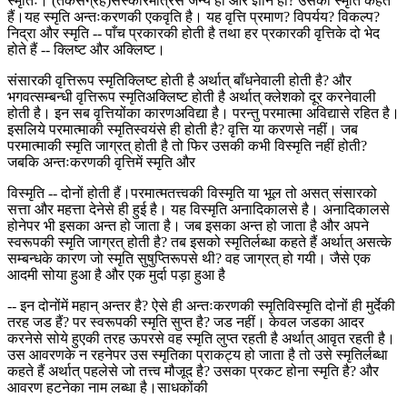
स्मृतिः। (तर्कसंग्रह)संस्कारमात्रसे जन्य हो और ज्ञान हो? उसको स्मृति कहते
हैं।यह स्मृति अन्तःकरणकी एकवृति है। यह वृत्ति प्रमाण? विपर्यय? विकल्प?
निद्रा और स्मृति -- पाँच प्रकारकी होती है तथा हर प्रकारकी वृत्तिके दो भेद
होते हैं -- क्लिष्ट और अक्लिष्ट।
संसारकी वृत्तिरूप स्मृतिक्लिष्ट होती है अर्थात् बाँधनेवाली होती है? और
भगवत्सम्बन्धी वृत्तिरूप स्मृतिअक्लिष्ट होती है अर्थात् क्लेशको दूर करनेवाली
होती है। इन सब वृत्तियोंका कारणअविद्या है। परन्तु परमात्मा अविद्यासे रहित है।
इसलिये परमात्माकी स्मृतिस्वयंसे ही होती है? वृत्ति या करणसे नहीं। जब
परमात्माकी स्मृति जाग्रत् होती है तो फिर उसकी कभी विस्मृति नहीं होती?
जबकि अन्तःकरणकी वृत्तिमें स्मृति और
विस्मृति -- दोनों होती हैं।परमात्मतत्त्वकी विस्मृति या भूल तो असत् संसारको
सत्ता और महत्ता देनेसे ही हुई है। यह विस्मृति अनादिकालसे है। अनादिकालसे
होनेपर भी इसका अन्त हो जाता है। जब इसका अन्त हो जाता है और अपने
स्वरूपकी स्मृति जाग्रत् होती है? तब इसको स्मृतिर्लब्धा कहते हैं अर्थात् असत्के
सम्बन्धके कारण जो स्मृति सुषुप्तिरूपसे थी? वह जाग्रत् हो गयी। जैसे एक
आदमी सोया हुआ है और एक मुर्दा पड़ा हुआ है
-- इन दोनोंमें महान् अन्तर है? ऐसे ही अन्तःकरणकी स्मृतिविस्मृति दोनों ही मुर्देकी
तरह जड हैं? पर स्वरूपकी स्मृति सुप्त है? जड नहीं। केवल जडका आदर
करनेसे सोये हुएकी तरह ऊपरसे वह स्मृति लुप्त रहती है अर्थात् आवृत रहती है।
उस आवरणके न रहनेपर उस स्मृतिका प्राकट्य हो जाता है तो उसे स्मृतिर्लब्धा
कहते हैं अर्थात् पहलेसे जो तत्त्व मौजूद है? उसका प्रकट होना स्मृति है? और
आवरण हटनेका नाम लब्धा है।साधकोंकी