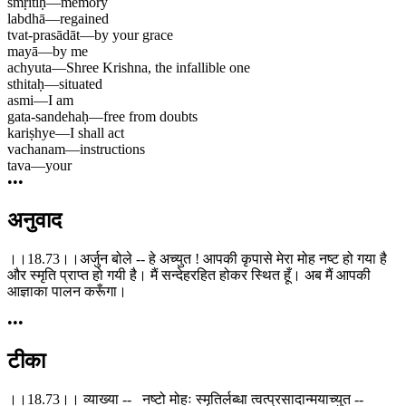
smṛitiḥ
—
memory
labdhā
—
regained
tvat-prasādāt
—
by your grace
mayā
—
by me
achyuta
—
Shree Krishna, the infallible one
sthitaḥ
—
situated
asmi
—
I am
gata-sandehaḥ
—
free from doubts
kariṣhye
—
I shall act
vachanam
—
instructions
tava
—
your
•••
अनुवाद
।।18.73।।अर्जुन बोले -- हे अच्युत ! आपकी कृपासे मेरा मोह नष्ट हो गया है
और स्मृति प्राप्त हो गयी है। मैं सन्देहरहित होकर स्थित हूँ। अब मैं आपकी
आज्ञाका पालन करूँगा।
•••
टीका
।।18.73।। व्याख्या -- नष्टो मोहः स्मृतिर्लब्धा त्वत्प्रसादान्मयाच्युत --