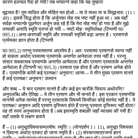
कारण हलचल पैदा हो गयी? तब भगवान्ने कहा कि यह तुम्हारा
मूढ़भाव है? तुम व्यथित और मोहित मत होओ -- मा ते व्यथा मा च विमूढभावः (11।
49)। इससे सिद्ध होता है कि अर्जुनका मोह तब नष्ट नहीं हुआ था। अब यहाँ
सर्वज्ञ भगवान्के पूछनेपर अर्जुन कह रहे हैं कि मेरा मोह नष्ट हो गया है और मुझे
तत्त्वकी अनादि स्मृति प्राप्त हो गयी -- नष्टो मोहः स्मृतिर्लब्धा (टिप्पणी प0
995.1)।अन्तःकरणकी स्मृति और तत्त्वकी स्मृतिमें बड़ा अन्तर है। प्रमाणसे
प्रमेयका ज्ञान होता है (टिप्पणी
प0 995.2) परन्तु परमात्मतत्त्व अप्रमेय है। अतः परमात्मा प्रमाणसे व्याप्य नहीं
हो सकता अर्थात् परमात्मा प्रमाणके अन्तर्गत आनेवाला तत्त्व नहीं है। परन्तु
संसार सबकासब प्रमाणके अन्तर्गत आनेवाला है और प्रमाण प्रमाताके अन्तर्गत
आनेवाला है (टिप्पणी प0 995.3)।प्रमाता एक होता है और प्रमाण अनेक होते
हैं। प्रमाणोंके बारेमें कई प्रत्यक्ष? अनुमान? आगम -- ये तीन मुख्य प्रमाण मानते
हैं कई प्रत्यक्ष? अनुमान? उपमान
और शब्द -- ये चार प्रमाण मानते हैं और कई इन चारोंके सिवाय अर्थापत्ति?
अनुपलब्धि और ऐतिह्य -- ये तीन प्रमाण और भी मानते हैं। इस प्रकार प्रमाणोंके
माननेमें अनेक मतभेद हैं परन्तु प्रमाताके विषयमें किसीका कोई मतभेद नहीं है। ये
प्रत्यक्ष? अनुमान आदि प्रमाण वृत्तिरूप होते हैं परन्तु प्रमाता वृत्तिरूप नहीं होता?
वह तो स्वयं अनुभवरूप होता है।अब इसस्मृति शब्दकी जहाँ व्याख्या की गयी है?
वहाँ उसके ये लक्षण बताये
हैं -- (1) अनुभूतविषयासम्प्रमोषः स्मृतिः। (योगदर्शन 1। 11), अनुभूत विषयका
न छिपाना अर्थात् प्रकट हो जाना स्मृति है। (2) संस्कारमात्रजन्यं ज्ञानं