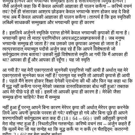
सम्मुख होनेपर और भगवान्की सम्मुखता होती है संसारमात्रसे विमुख होनेपर।
जैसे अर्जुनने कहा कि मैं केवल आपकी आज्ञाका ही पालन करूँगा -- करिष्ये वचनं
तव? ऐसे ही संसारका आश्रय छोड़कर केवल भगवान्के शरण होकर कह दे किहे
नाथ अब मैं केवल आपकी आज्ञाका ही पालन करूँगा।तात्पर्य है कि इस स्मृतिकी
लब्धिमें साधककी सम्मुखता और भगवान्की कृपा ही कारण
है। इसलिये अर्जुनने स्मृतिके प्राप्त होनेमें केवल भगवान्की कृपाको ही माना है।
भगवान्की कृपा तो मात्र प्राणियोंपर अपारअटूटअखण्डरूपसे है। जब मनुष्य
भगवान्के सम्मुख हो जाता है? तब उसको उस कृपाका अनुभव हो जाता है।
त्वत्प्रसादात् मयाच्युत पदोंसे अर्जुन कह रहे हैं कि आपने विशेषतासे जो
सर्वगुह्यतम तत्त्व बताया? उसकी मुझे विशेषतासे स्मृति आ गयी कि मैं आपका ही
था? आपका ही हूँ और आपका ही रहूँगा। यह जो स्मृति
आ गयी है? यह मेरी एकाग्रतासे सुननेकी प्रवृत्तिसे नहीं आयी है अर्थात् यह मेरे
एकाग्रतासे सुननेका फल नहीं है? प्रत्युत यह स्मृति तो आपकी कृपासे ही आयी
है। पहले मैंने शरण होकर शिक्षा देनेकी प्रार्थना की थी और फिर यह कहा था कि
मैं युद्ध नहीं करूँगा परन्तु मेरेको जबतक वास्तविकताका बोध नहीं हुआ? तबतक
आप मेरे पीछे पड़े ही रहे। इसमें तो आपकी कृपा ही कारण है। मेरेको जैसा
सम्मुख होना चाहिये? वैसा मैं सम्मुख
नहीं हुआ हूँ परन्तु आपने बिना कारण मेरेपर कृपा की अर्थात् मेरेपर कृपा करनेके
लिये आप अपनी कृपाके परवश हो गये? वशीभूत हो गये और बिना पूछे ही आपने
शरणागतिकी सर्वगुह्यतम बात कह दी (18। 64 -- 66)। उसी अहैतुकी कृपासे
मेरा मोह नष्ट हुआ है।स्थितोऽस्मि गतसन्देहः करिष्ये वचनं तव -- अर्जुन कहते हैं
कि मूलमें मेरा जो यह सन्देह था कि युद्ध करूँ या न करूँ (न चैतद्विद्मः कतरन्नो
गरीयः 2। 6)? वह मेरा सन्देह सर्वथा