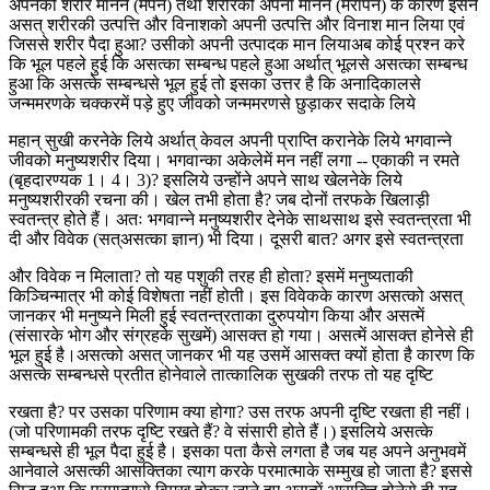
अपनेको शरीर मानने (मैंपन) तथा शरीरको अपना मानने (मेरापन) के कारण इसने
असत् शरीरकी उत्पत्ति और विनाशको अपनी उत्पत्ति और विनाश मान लिया एवं
जिससे शरीर पैदा हुआ? उसीको अपनी उत्पादक मान लियाअब कोई प्रश्न करे
कि भूल पहले हुई कि असत्का सम्बन्ध पहले हुआ अर्थात् भूलसे असत्का सम्बन्ध
हुआ कि असत्के सम्बन्धसे भूल हुई तो इसका उत्तर है कि अनादिकालसे
जन्ममरणके चक्करमें पड़े हुए जीवको जन्ममरणसे छुड़ाकर सदाके लिये
महान् सुखी करनेके लिये अर्थात् केवल अपनी प्राप्ति करानेके लिये भगवान्ने
जीवको मनुष्यशरीर दिया। भगवान्का अकेलेमें मन नहीं लगा -- एकाकी न रमते
(बृहदारण्यक 1। 4। 3)? इसलिये उन्होंने अपने साथ खेलनेके लिये
मनुष्यशरीरकी रचना की। खेल तभी होता है? जब दोनों तरफके खिलाड़ी
स्वतन्त्र होते हैं। अतः भगवान्ने मनुष्यशरीर देनेके साथसाथ इसे स्वतन्त्रता भी
दी और विवेक (सत्असत्का ज्ञान) भी दिया। दूसरी बात? अगर इसे स्वतन्त्रता
और विवेक न मिलाता? तो यह पशुकी तरह ही होता? इसमें मनुष्यताकी
किञ्चिन्मात्र भी कोई विशेषता नहीं होती। इस विवेकके कारण असत्को असत्
जानकर भी मनुष्यने मिली हुई स्वतन्त्रताका दुरुपयोग किया और असत्में
(संसारके भोग और संग्रहके सुखमें) आसक्त हो गया। असत्में आसक्त होनेसे ही
भूल हुई है।असत्को असत् जानकर भी यह उसमें आसक्त क्यों होता है कारण कि
असत्के सम्बन्धसे प्रतीत होनेवाले तात्कालिक सुखकी तरफ तो यह दृष्टि
रखता है? पर उसका परिणाम क्या होगा? उस तरफ अपनी दृष्टि रखता ही नहीं।
(जो परिणामकी तरफ दृष्टि रखते हैं? वे संसारी होते हैं।) इसलिये असत्के
सम्बन्धसे ही भूल पैदा हुई है। इसका पता कैसे लगता है जब यह अपने अनुभवमें
आनेवाले असत्की आसक्तिका त्याग करके परमात्माके सम्मुख हो जाता है? इससे