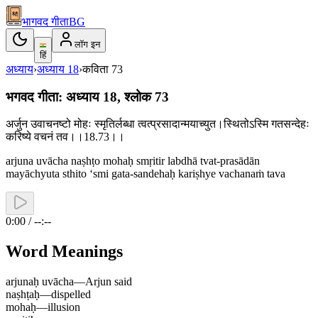
भागवद गीता
BG
लॉग इन
हिं
अध्याय
›
अध्याय
18
›
कविता
73
भगवद गीता: अध्याय 18, श्लोक 73
अर्जुन उवाचनष्टो मोहः स्मृतिर्लब्धा त्वत्प्रसादान्मयाच्युत।स्थितोऽस्मि गतसन्देहः
करिष्ये वचनं तव।।18.73।।
arjuna uvācha naṣhṭo mohaḥ smṛitir labdhā tvat-prasādān
mayāchyuta sthito ‘smi gata-sandehaḥ kariṣhye vachanaṁ tava
0:00 / --:--
Word Meanings
arjunaḥ uvācha
—
Arjun said
naṣhṭaḥ
—
dispelled
mohaḥ
—
illusion