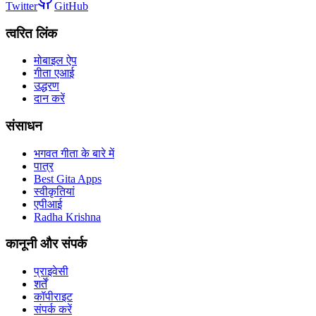
Twitter
GitHub
त्वरित लिंक
मोबाइल ऐप
गीता एआई
उद्धरण
दान करें
संसाधन
भगवत गीता के बारे में
पात्र
Best Gita Apps
स्वीकृतियां
एपीआई
Radha Krishna
कानूनी और संपर्क
प्राइवेसी
शर्तें
कॉपीराइट
संपर्क करें