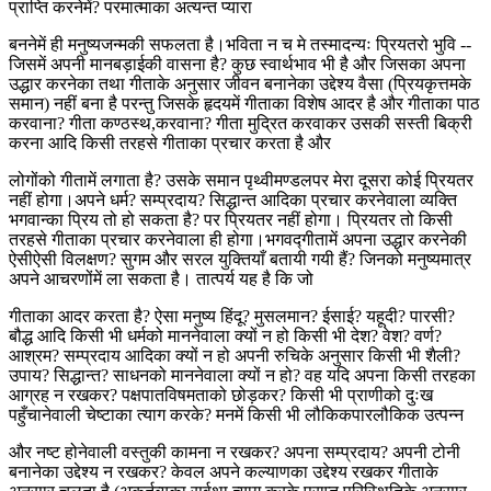
प्राप्ति करनेमें? परमात्माका अत्यन्त प्यारा
बननेमें ही मनुष्यजन्मकी सफलता है।भविता न च मे तस्मादन्यः प्रियतरो भुवि --
जिसमें अपनी मानबड़ाईकी वासना है? कुछ स्वार्थभाव भी है और जिसका अपना
उद्धार करनेका तथा गीताके अनुसार जीवन बनानेका उद्देश्य वैसा (प्रियकृत्तमके
समान) नहीं बना है परन्तु जिसके हृदयमें गीताका विशेष आदर है और गीताका पाठ
करवाना? गीता कण्ठस्थ,करवाना? गीता मुद्रित करवाकर उसकी सस्ती बिक्री
करना आदि किसी तरहसे गीताका प्रचार करता है और
लोगोंको गीतामें लगाता है? उसके समान पृथ्वीमण्डलपर मेरा दूसरा कोई प्रियतर
नहीं होगा।अपने धर्म? सम्प्रदाय? सिद्धान्त आदिका प्रचार करनेवाला व्यक्ति
भगवान्का प्रिय तो हो सकता है? पर प्रियतर नहीं होगा। प्रियतर तो किसी
तरहसे गीताका प्रचार करनेवाला ही होगा।भगवद्गीतामें अपना उद्धार करनेकी
ऐसीऐसी विलक्षण? सुगम और सरल युक्तियाँ बतायी गयी हैं? जिनको मनुष्यमात्र
अपने आचरणोंमें ला सकता है। तात्पर्य यह है कि जो
गीताका आदर करता है? ऐसा मनुष्य हिंदू? मुसलमान? ईसाई? यहूदी? पारसी?
बौद्ध आदि किसी भी धर्मको माननेवाला क्यों न हो किसी भी देश? वेश? वर्ण?
आश्रम? सम्प्रदाय आदिका क्यों न हो अपनी रुचिके अनुसार किसी भी शैली?
उपाय? सिद्धान्त? साधनको माननेवाला क्यों न हो? वह यदि अपना किसी तरहका
आग्रह न रखकर? पक्षपातविषमताको छोड़कर? किसी भी प्राणीको दुःख
पहुँचानेवाली चेष्टाका त्याग करके? मनमें किसी भी लौकिकपारलौकिक उत्पन्न
और नष्ट होनेवाली वस्तुकी कामना न रखकर? अपना सम्प्रदाय? अपनी टोनी
बनानेका उद्देश्य न रखकर? केवल अपने कल्याणका उद्देश्य रखकर गीताके