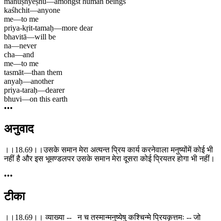
manuṣhyeṣhu
—
amongst human beings
kaśhchit
—
anyone
me
—
to me
priya-kṛit-tamaḥ
—
more dear
bhavitā
—
will be
na
—
never
cha
—
and
me
—
to me
tasmāt
—
than them
anyaḥ
—
another
priya-taraḥ
—
dearer
bhuvi
—
on this earth
•••
अनुवाद
।।18.69।।उसके समान मेरा अत्यन्त प्रिय कार्य करनेवाला मनुष्योंमें कोई भी
नहीं है और इस भूमण्डलपर उसके समान मेरा दूसरा कोई प्रियतर होगा भी नहीं।
•••
टीका
।।18.69।। व्याख्या -- न च तस्मान्मनुष्येषु कश्चिन्मे प्रियकृत्तमः -- जो