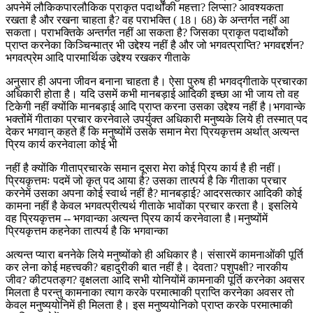
अपनेमें लौकिकपारलौकिक प्राकृत पदार्थोंकी महत्ता? लिप्सा? आवश्यकता
रखता है और रखना चाहता है? वह पराभक्ति ( 18। 68) के अन्तर्गत नहीं आ
सकता। पराभक्तिके अन्तर्गत नहीं आ सकता है? जिसका प्राकृत पदार्थोंको
प्राप्त करनेका किञ्चिन्मात्र भी उद्देश्य नहीं है और जो भगवत्प्राप्ति? भगवद्दर्शन?
भगवत्प्रेम आदि पारमार्थिक उद्देश्य रखकर गीताके
अनुसार ही अपना जीवन बनाना चाहता है। ऐसा पुरुष ही भगवद्गीताके प्रचारका
अधिकारी होता है। यदि उसमें कभी मानबड़ाई आदिकी इच्छा आ भी जाय तो वह
टिकेगी नहीं क्योंकि मानबड़ाई आदि प्राप्त करना उसका उद्देश्य नहीं है।भगवान्के
भक्तोंमें गीताका प्रचार करनेवाले उपर्युक्त अधिकारी मनुष्यके लिये ही तस्मात् पद
देकर भगवान् कहते हैं कि मनुष्योंमें उसके समान मेरा प्रियकृत्तम अर्थात् अत्यन्त
प्रिय कार्य करनेवाला कोई भी
नहीं है क्योंकि गीताप्रचारके समान दूसरा मेरा कोई प्रिय कार्य है ही नहीं।
प्रियकृत्तमः पदमें जो कृत् पद आया है? उसका तात्पर्य है कि गीताका प्रचार
करनेमें उसका अपना कोई स्वार्थ नहीं है? मानबड़ाई? आदरसत्कार आदिकी कोई
कामना नहीं है केवल भगवत्प्रीत्यर्थ गीताके भावोंका प्रचार करता है। इसलिये
वह प्रियकृत्तम -- भगवान्का अत्यन्त प्रिय कार्य करनेवाला है।मनुष्योंमें
प्रियकृत्तम कहनेका तात्पर्य है कि भगवान्का
अत्यन्त प्यारा बननेके लिये मनुष्योंको ही अधिकार है। संसारमें कामनाओंकी पूर्ति
कर लेना कोई महत्त्वकी? बहादुरीकी बात नहीं है। देवता? पशुपक्षी? नारकीय
जीव? कीटपतङ्ग? वृक्षलता आदि सभी योनियोंमें कामनाकी पूर्ति करनेका अवसर
मिलता है परन्तु कामनाका त्याग करके परमात्माकी प्राप्ति करनेका अवसर तो
केवल मनुष्ययोनिमें ही मिलता है। इस मनुष्ययोनिको प्राप्त करके परमात्माकी