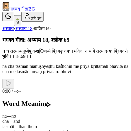
भागवद गीता
BG
लॉग इन
हिं
अध्याय
›
अध्याय
18
›
कविता
69
भगवद गीता: अध्याय 18, श्लोक 69
न च तस्मान्मनुष्येषु कश्िचन्मे प्रियकृत्तमः।भविता न च मे तस्मादन्यः प्रियतरो
भुवि।।18.69।।
na cha tasmān manuṣhyeṣhu kaśhchin me priya-kṛittamaḥ bhavitā na
cha me tasmād anyaḥ priyataro bhuvi
0:00 / --:--
Word Meanings
na
—
no
cha
—
and
tasmāt
—
than them