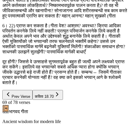
अनुसार चलता है (अकर्तव्यका सर्वथा त्याग करके प्राप्त परिस्थितिके अनुसार
अपने कर्तव्यका लोकहितार्थ? निष्कामभावपूर्वक पालन करता है)? तो वह भी
जीविकासम्बन्धी और खानापीना? सोनाजागना आदि शरीरसम्बन्धी सब काम करते
हुए परमात्माकी प्राप्ति कर सकता है? महान् आनन्द? महान् सुखको (गीता
6। 22) प्राप्त कर सकता है।गीता वेश? आश्रम? अवस्था? क्रिया आदिका
परिवर्तन करनेके लिये नहीं कहती? प्रत्युत परिमार्जन करनेके लिये कहती है
अर्थात् केवल अपने भाव और उद्देश्यको शुद्ध बनानेके लिये कहती है। गीताकी
ऐसी युक्तियोंको जो भगवान्की तरफ चलनेवाले भक्तोंमें कहेगा? उससे उन
भक्तोंको पारमार्थिक मार्गमें बढ़नेकी युक्तियाँ मिलेंगी? शंकाओंका समाधान होगा?
साधनकी उलझनें सुलझेंगी? पारमार्थिक मार्गकी बाधाएँ
दूर होंगी? जिससे वे उत्साहसे सुगमतापूर्वक बहुत ही जल्दी अपने लक्ष्यको प्राप्त
कर सकेंगे। इसलिये वह भगवान्को सबसे अधिक प्यारा होगा क्योंकि भगवान्
जीवके उद्धारसे बड़े राजी होते हैं? प्रसन्न होते हैं। सम्बन्ध -- जिसमें गीताका
प्रचार करनेकी योग्यता नहीं है? वह क्या करे इसको भगवान् आगे के श्लोकमें
बताते हैं।
Prev Verse
कविता
18.70
69
of
78
verses
भागवद गीता
Ancient wisdom for modern life