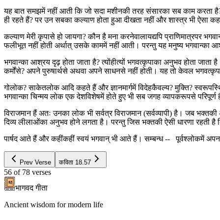
यह बात समझमें नहीं आती कि जो सदा मशीनकी तरह संसारका सब काम करता है? उसक
ही रहते हैं? पर उन सबका कल्याण होता हुआ दीखता नहीं और शास्त्र भी ऐसा कहता 
कल्याण मेरी कृपासे हो जायगा? कौन है मना करनेवालायद्यपि प्राणिमात्रपर भग
फलीभूत नहीं होती अर्थात् उसके काममें नहीं आती। परन्तु यह मनुष्य भगवान्का आश्र
भगवान्का आश्रय दृढ़ होता जाता है? त्योंहीत्यों भगवत्कृपाका अनुभव होता जाता ह
कर्मोंसे? अपने पुरुषार्थसे अथवा अपने साधनसे नहीं होती। यह तो केवल भगवत्कृप
गोलोक? साकेतलोक आदि कहते हैं और ज्ञानमार्गमें विदेहकैवल्य? मुक्ति? स्वरूपस
भगवान्का चिन्मय लोक एक देशविशेषमें होते हुए भी सब जगह व्यापकरूपसे परिपूर्ण ह
विराजमान हैं अतः उनका लोक भी सर्वत्र विराजमान (सर्वव्यापी) है। जब भक्तकी 
दिव्य लीलाओंका अनुभव होने लगता है। परन्तु जिस भक्तकी ऐसी धारणा रहती है कि 
पार्षद आते हैं और कहींकहीं स्वयं भगवान् भी आते हैं। सम्बन्ध -- पूर्वश्लोकमें अ
Prev Verse
कविता
18.57
56
of
78
verses
भागवद गीता
Ancient wisdom for modern life