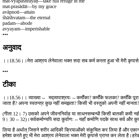
mat-vyapāśhrayaḥ
—
take full refuge in me
mat-prasādāt
—
by my grace
avāpnoti
—
attain
śhāśhvatam
—
the eternal
padam
—
abode
avyayam
—
imperishable
•••
अनुवाद
।।18.56।।मेरा आश्रय लेनेवाला भक्त सदा सब कर्म करता हुआ भी मेरी कृपासे 
•••
टीका
।।18.56।। व्याख्या -- मद्व्यपाश्रयः -- कर्मोंका? कर्मोंके फलका? कर्मोंके 
जाता है? अपना स्वतन्त्र कुछ नहीं समझता? किसी भी वस्तुको अपनी नहीं मानता? सर
(गीता 12। 7) उसको अपने जीवननिर्वाह या साधनसम्बन्धी किसी बातकी कमी नहीं रहत
9। 30 -- 32)।सर्वकर्माण्यपि सदा कुर्वाणः -- यहाँ कर्माणि पदके साथ सर्व और 
लिया है अर्थात् जिसने शरीर आदिकी क्रियाओंको संकुचित कर लिया है और एकान्
हमेशा करते हुए भी मेरा आश्रय लेनेवाला भक्त मेरी कृपासे प्राप्त कर लेता है।