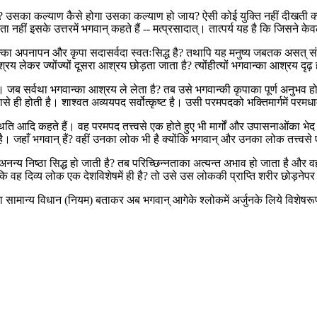
ा कल्याण कैसे होगा उसका कल्याण हो जाय? ऐसी कोई युक्ति नहीं दीखती क्योंकि
नहीं इसके उत्तरमें भगवान् कहते हैं -- मत्प्रसादात्। तात्पर्य यह है कि जिसने क
वान्का अपनापन और कृपा सदासर्वदा स्वतःसिद्ध है? तथापि यह मनुष्य जबतक असत्
य लेकर ज्योंज्यों दूसरा आश्रय छोड़ता जाता है? त्योंहीत्यों भगवान्का आश्रय दृढ़ 
ै। जब सर्वथा भगवान्का आश्रय ले लेता है? तब उसे भगवान्की कृपाका पूर्ण अनुभव हो
ासे ही होती है। शाश्वत अव्ययपद सर्वोत्कृष्ट है। उसी परमपदको भक्तिमार्गमें पर
्थिति आदि कहते हैं। वह परमपद तत्त्वसे एक होते हुए भी मार्गों और उपासनाओंका भे
ै। जहाँ भगवान् हैं? वहीं उनका लोक भी है क्योंकि भगवान् और उनका लोक तत्त्वसे ए
अनन्य निष्ठा सिद्ध हो जाती है? तब परिच्छिन्नताका अत्यन्त अभाव हो जाता है और
वह दिव्य लोक एक देशविशेषमें ही है? तो उसे उस लोककी प्राप्ति शरीर छोड़नेपर ह
पना सामान्य विधान (नियम) बताकर अब भगवान् आगेके श्लोकमें अर्जुनके लिये विशेषरूपस