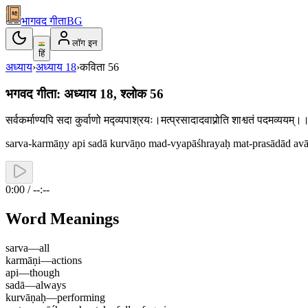
भागवद गीता
BG
लॉग इन
हिं
अध्याय
›
अध्याय
18
›
कविता
56
भगवद गीता: अध्याय 18, श्लोक 56
सर्वकर्माण्यपि सदा कुर्वाणो मद्व्यपाश्रयः।मत्प्रसादादवाप्नोति शाश्वतं पदमव्यय
sarva-karmāṇy api sadā kurvāṇo mad-vyapāśhrayaḥ mat-prasādād a
0:00 / --:--
Word Meanings
sarva
—
all
karmāṇi
—
actions
api
—
though
sadā
—
always
kurvāṇaḥ
—
performing