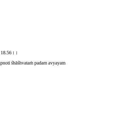
म्।।18.56।।
vāpnoti śhāśhvataṁ padam avyayam