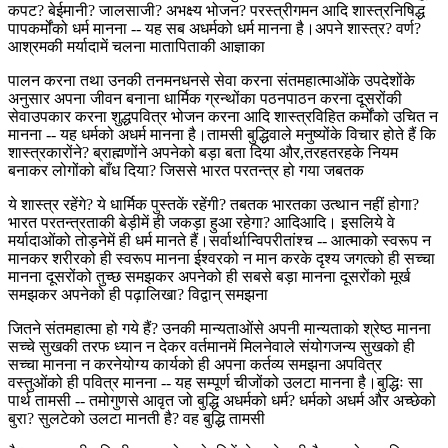
कपट? बेईमानी? जालसाजी? अभक्ष्य भोजन? परस्त्रीगमन आदि शास्त्रनिषिद्ध
पापकर्मोंको धर्म मानना -- यह सब अधर्मको धर्म मानना है।अपने शास्त्र? वर्ण?
आश्रमकी मर्यादामें चलना मातापिताकी आज्ञाका
पालन करना तथा उनकी तनमनधनसे सेवा करना संतमहात्माओंके उपदेशोंके
अनुसार अपना जीवन बनाना धार्मिक ग्रन्थोंका पठनपाठन करना दूसरोंकी
सेवाउपकार करना शुद्धपवित्र भोजन करना आदि शास्त्रविहित कर्मोंको उचित न
मानना -- यह धर्मको अधर्म मानना है।तामसी बुद्धिवाले मनुष्योंके विचार होते हैं कि
शास्त्रकारोंने? ब्राह्मणोंने अपनेको बड़ा बता दिया और,तरहतरहके नियम
बनाकर लोगोंको बाँध दिया? जिससे भारत परतन्त्र हो गया जबतक
ये शास्त्र रहेंगे? ये धार्मिक पुस्तकें रहेंगी? तबतक भारतका उत्थान नहीं होगा?
भारत परतन्त्रताकी बेड़ीमें ही जकड़ा हुआ रहेगा? आदिआदि। इसलिये वे
मर्यादाओंको तोड़नेमें ही धर्म मानते हैं।सर्वार्थान्विपरीतांश्च -- आत्माको स्वरूप न
मानकर शरीरको ही स्वरूप मानना ईश्वरको न मान करके दृश्य जगत्को ही सच्चा
मानना दूसरोंको तुच्छ समझकर अपनेको ही सबसे बड़ा मानना दूसरोंको मूर्ख
समझकर अपनेको ही पढ़ालिखा? विद्वान् समझना
जितने संतमहात्मा हो गये हैं? उनकी मान्यताओंसे अपनी मान्यताको श्रेष्ठ मानना
सच्चे सुखकी तरफ ध्यान न देकर वर्तमानमें मिलनेवाले संयोगजन्य सुखको ही
सच्चा मानना न करनेयोग्य कार्यको ही अपना कर्तव्य समझना अपवित्र
वस्तुओंको ही पवित्र मानना -- यह सम्पूर्ण चीजोंको उलटा मानना है।बुद्धिः सा
पार्थ तामसी -- तमोगुणसे आवृत जो बुद्धि अधर्मको धर्म? धर्मको अधर्म और अच्छेको
बुरा? सुलटेको उलटा मानती है? वह बुद्धि तामसी