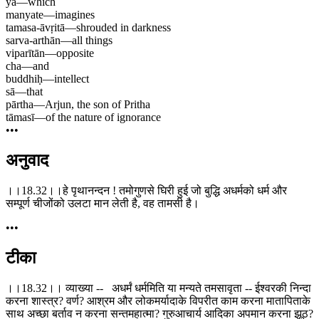
yā
—
which
manyate
—
imagines
tamasa-āvṛitā
—
shrouded in darkness
sarva-arthān
—
all things
viparītān
—
opposite
cha
—
and
buddhiḥ
—
intellect
sā
—
that
pārtha
—
Arjun, the son of Pritha
tāmasī
—
of the nature of ignorance
•••
अनुवाद
।।18.32।।हे पृथानन्दन ! तमोगुणसे घिरी हुई जो बुद्धि अधर्मको धर्म और
सम्पूर्ण चीजोंको उलटा मान लेती है, वह तामसी है।
•••
टीका
।।18.32।। व्याख्या -- अधर्मं धर्ममिति या मन्यते तमसावृता -- ईश्वरकी निन्दा
करना शास्त्र? वर्ण? आश्रम और लोकमर्यादाके विपरीत काम करना मातापिताके
साथ अच्छा बर्ताव न करना सन्तमहात्मा? गुरुआचार्य आदिका अपमान करना झूठ?