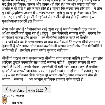
धृतिके भी तीन भेद (18। 33 -- 35 में) बताये हैं।त्रिधैव पदमें यह भाव है कि ये
भेद तीन (सात्त्विक? राजस और तामस) ही होते हैं? कम और ज्यादा नहीं होते
अर्थात् न दो होते हैं और न चार होते हैं। कारण कि सत्त्व? रज और तम -- ये तीन
गुण ही प्रकृतिसे उत्पन्न हैं -- सत्त्वं रजस्तम इति गुणाः प्रकृतिसम्भवाः (गीता
14। 5)। इसलिये इन तीनों गुणोंको लेकर तीन ही भेद होते हैं।यथावत् --
गुणसंख्यानशास्त्रमें इस विषयका
जैसा वर्णन हुआ है? वैसाकावैसा तुम्हें सुना रहा हूँ अपनी तरफसे कुछ कम या
अधिक करके नहीं सुना रहा हूँ।श्रृणु -- इस विषयको ध्यानसे सुनो। कारण कि
सात्त्विक? राजस और तामस -- इन तीनोंमेंसे सात्त्विक चीजें तो कर्मोंसे
सम्बन्धविच्छेद करके परमात्मतत्त्वका बोध करानेवाली हैं? राजस चीजें जन्ममरण
देनेवाली हैं और तामस चीजें पतन करनेवाली अर्थात् नरकों और नीच योनियोंमें ले
जानेवाली हैं। इसलिये इनका वर्णन सुनकर सात्त्विक
चीजोंको ग्रहण तथा राजसतामस चीजोंका त्याग करना चाहिये।तानि -- इन ज्ञान
आदिका तुम्हारे स्वरूपके साथ कोई सम्बन्ध नहीं है। तुम्हारा स्वरूप तो सदा
निर्लेप है।अपि -- इनके भेदोंको जाननेकी भी बड़ी भारी आवश्यकता है क्योंकि
इनको ठीक तरहसे जाननेपर यस्य नाहंकृतो भावो ৷৷. न हन्ति न निबध्यते (18।
17) -- इस श्लोकका ठीक अनुभव हो जायगा अर्थात् अपने स्वरूपका बोध हो
जायगा। सम्बन्ध -- अब भगवान् सात्त्विक ज्ञानका वर्णन करते हैं।
Prev Verse
कविता
18.20
19
of
78
verses
भागवद गीता