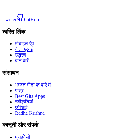
Twitter
GitHub
त्वरित लिंक
मोबाइल ऐप
गीता एआई
उद्धरण
दान करें
संसाधन
भगवत गीता के बारे में
पात्र
Best Gita Apps
स्वीकृतियां
एपीआई
Radha Krishna
कानूनी और संपर्क
प्राइवेसी