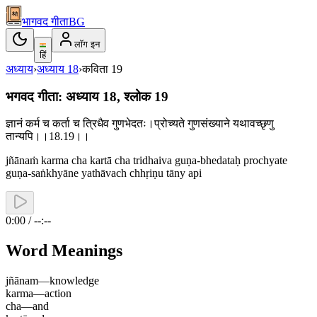
भागवद गीता
BG
लॉग इन
हिं
अध्याय
›
अध्याय
18
›
कविता
19
भगवद गीता: अध्याय 18, श्लोक 19
ज्ञानं कर्म च कर्ता च त्रिधैव गुणभेदतः।प्रोच्यते गुणसंख्याने यथावच्छृणु
तान्यपि।।18.19।।
jñānaṁ karma cha kartā cha tridhaiva guṇa-bhedataḥ prochyate
guṇa-saṅkhyāne yathāvach chhṛiṇu tāny api
0:00 / --:--
Word Meanings
jñānam
—
knowledge
karma
—
action
cha
—
and