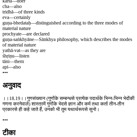
kartā
—
doer
cha
—
also
tridhā
—
of three kinds
eva
—
certainly
guṇa-bhedataḥ
—
distinguished according to the three modes of
material nature
prochyate
—
are declared
guṇa-saṅkhyāne
—
Sānkhya philosophy, which describes the modes
of material nature
yathā-vat
—
as they are
śhṛiṇu
—
listen
tāni
—
them
api
—
also
•••
अनुवाद
।।18.19।।गुणसंख्यान (गुणोंके सम्बन्धसे प्रत्येक पदार्थके भिन्न-भिन्न भेदोंकी
गणना करनेवाले) शास्त्रमें गुणोंके भेदसे ज्ञान और कर्म तथा कर्ता तीन-तीन
प्रकारसे ही कहे जाते हैं, उनको भी तुम यथार्थरूपसे सुनो।
•••
टीका