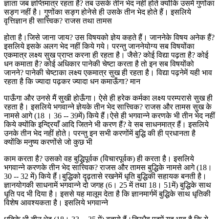
ज्ञाता जब ज्ञप्तिमात्र रहता है? तब उसके तीन भेद नहीं होते क्योंकि उसमें गुणोंका
सङ्ग नहीं है। गुणोंका सङ्ग होनेसे ही उसके तीन भेद होते हैं। इसलिये
वृत्तिज्ञान ही सात्त्विक? राजस तथा तामस
होता है।जिसे जाना जाय? उस विषयको ज्ञेय कहते हैं। जाननेके विषय अनेक हैं?
इसलिये इसके अलग भेद नहीं किये गये। परन्तु जाननेयोग्य सब विषयोंका
एकमात्र लक्ष्य सुख प्राप्त करना ही रहता है। जैसे? कोई विद्या पढ़ता है? कोई
धन कमाता है? कोई अधिकार पानेकी चेष्टा करता है तो इन सब विषयोंको
जानने? पानेकी चेष्टाका लक्ष्य एकमात्र सुख ही रहता है। विद्या पढ़नेमें यही भाव
रहता है कि ज्यादा पढ़कर ज्यादा धन कमाऊँगा? मान
पाऊँगा और उनसे मैं सुखी होऊँगा। ऐसे ही हरेक कर्मका लक्ष्य परम्परासे सुख ही
रहता है। इसलिये भगवान्ने ज्ञेयके तीन भेद सात्त्विक? राजस और तामस सुख के
नामसे आगे (18 । 36 -- 39में) किये हैं।ऐसे ही भगवान्ने करणके भी तीन भेद नहीं
किये क्योंकि इन्द्रियाँ आदि जितने भी करण हैं? वे सब साधनमात्र हैं। इसलिये
उनके तीन भेद नहीं होते। परन्तु इन सभी करणोंमें बुद्धि की ही प्रधानता है
क्योंकि मनुष्य करणोंसे जो कुछ भी
काम करता है? उसको वह बुद्धिपूर्वक (विचारपूर्वक) ही करता है। इसलिये
भगवान्ने करणके तीन भेद सात्त्विक? राजस और तामस बुद्धिके नामसे आगे (18।
30 -- 32 में) किये हैं।बुद्धिको दृढ़तासे रखनेमें धृति बुद्धिकी सहायक बनती है।
ज्ञानयोगकी साधनामें भगवान्ने दो जगह (6। 25 में तथा 18। 51में) बुद्धिके साथ
धृति पद भी दिया है। इससे यह मालूम देता है कि ज्ञानमार्गमें बुद्धिके साथ धृतिकी
विशेष आवश्यकता है। इसलिये भगवान्ने