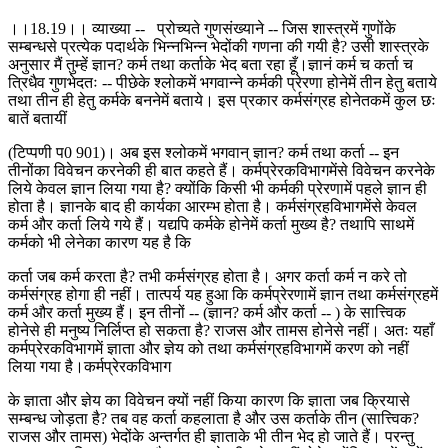
।।18.19।। व्याख्या -- प्रोच्यते गुणसंख्याने -- जिस शास्त्रमें गुणोंके
सम्बन्धसे प्रत्येक पदार्थके भिन्नभिन्न भेदोंकी गणना की गयी है? उसी शास्त्रके
अनुसार मैं तुम्हें ज्ञान? कर्म तथा कर्ताके भेद बता रहा हूँ।ज्ञानं कर्म च कर्ता च
त्रिधैव गुणभेदतः -- पीछेके श्लोकमें भगवान्ने कर्मकी प्रेरणा होनेमें तीन हेतु बताये
तथा तीन ही हेतु कर्मके बननेमें बताये। इस प्रकार कर्मसंग्रह होनेतकमें कुल छः
बातें बतायीं
(टिप्पणी प0 901)। अब इस श्लोकमें भगवान् ज्ञान? कर्म तथा कर्ता -- इन
तीनोंका विवेचन करनेकी ही बात कहते हैं। कर्मप्रेरकविभागमेंसे विवेचन करनेके
लिये केवल ज्ञान लिया गया है? क्योंकि किसी भी कर्मकी प्रेरणामें पहले ज्ञान ही
होता है। ज्ञानके बाद ही कार्यका आरम्भ होता है। कर्मसंग्रहविभागमेंसे केवल
कर्म और कर्ता लिये गये हैं। यद्यपि कर्मके होनेमें कर्ता मुख्य है? तथापि साथमें
कर्मको भी लेनेका कारण यह है कि
कर्ता जब कर्म करता है? तभी कर्मसंग्रह होता है। अगर कर्ता कर्म न करे तो
कर्मसंग्रह होगा ही नहीं। तात्पर्य यह हुआ कि कर्मप्रेरणामें ज्ञान तथा कर्मसंग्रहमें
कर्म और कर्ता मुख्य हैं। इन तीनों -- (ज्ञान? कर्म और कर्ता -- ) के सात्त्विक
होनेसे ही मनुष्य निर्लिप्त हो सकता है? राजस और तामस होनेसे नहीं। अतः यहाँ
कर्मप्रेरकविभागमें ज्ञाता और ज्ञेय को तथा कर्मसंग्रहविभागमें करण को नहीं
लिया गया है।कर्मप्रेरकविभाग
के ज्ञाता और ज्ञेय का विवेचन क्यों नहीं किया कारण कि ज्ञाता जब क्रियासे
सम्बन्ध जोड़ता है? तब वह कर्ता कहलाता है और उस कर्ताके तीन (सात्त्विक?
राजस और तामस) भेदोंके अन्तर्गत ही ज्ञाताके भी तीन भेद हो जाते हैं। परन्तु