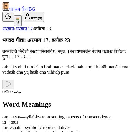
भागवद गीता
BG
लॉग इन
हिं
अध्याय
›
अध्याय
17
›
कविता
23
भगवद गीता: अध्याय 17, श्लोक 23
तत्सदिति निर्देशो ब्रह्मणस्त्रिविधः स्मृतः।ब्राह्मणास्तेन वेदाश्च यज्ञाश्च विहिताः
पुरा।।17.23।।
oṁ tat sad iti nirdeśho brahmaṇas tri-vidhaḥ smṛitaḥ brāhmaṇās tena
vedāśh cha yajñāśh cha vihitāḥ purā
0:00 / --:--
Word Meanings
om tat sat
—
syllables representing aspects of transcendence
iti
—
thus
nirdeśhaḥ
—
symbolic representatives