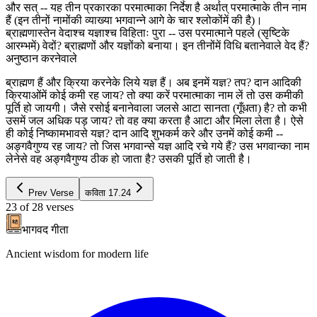
और सत् -- यह तीन प्रकारका परमात्माका निर्देश है अर्थात् परमात्माके तीन नाम
हैं (इन तीनों नामोंकी व्याख्या भगवान्ने आगे के चार श्लोकोंमें की है)।
ब्राह्मणास्तेन वेदाश्च यज्ञाश्च विहिताः पुरा -- उस परमात्माने पहले (सृष्टिके
आरम्भमें) वेदों? ब्राह्मणों और यज्ञोंको बनाया। इन तीनोंमें विधि बतानेवाले वेद हैं?
अनुष्ठान करनेवाले
ब्राह्मण हैं और क्रिया करनेके लिये यज्ञ हैं। अब इनमें यज्ञ? तप? दान आदिकी
क्रियाओंमें कोई कमी रह जाय? तो क्या करें परमात्माका नाम लें तो उस कमीकी
पूर्ति हो जायगी। जैसे रसोई बनानेवाला जलसे आटा सानता (गूँधता) है? तो कभी
उसमें जल अधिक पड़ जाय? तो वह क्या करता है आटा और मिला लेता है। ऐसे
ही कोई निष्कामभावसे यज्ञ? दान आदि शुभकर्म करे और उनमें कोई कमी --
अङ्गवैगुण्य रह जाय? तो जिस भगवान्से यज्ञ आदि रचे गये हैं? उस भगवान्का नाम
लेनेसे वह अङ्गवैगुण्य ठीक हो जाता है? उसकी पूर्ति हो जाती है।
Prev Verse
कविता
17.24
23
of
28
verses
भागवद गीता
Ancient wisdom for modern life