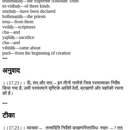
brahmaṇaḥ
—
the Supreme Absolute Truth
tri-vidhaḥ
—
of three kinds
smṛitaḥ
—
have been declared
brāhmaṇāḥ
—
the priests
tena
—
from them
vedāḥ
—
scriptures
cha
—
and
yajñāḥ
—
sacrifice
cha
—
and
vihitāḥ
—
came about
purā
—
from the beginning of creation
•••
अनुवाद
।।17.23।। ऊँ, तत् और सत् -- इन तीनों नामोंसे जिस परमात्माका निर्देश
किया गया है, उसी परमात्माने सृष्टिके आदिमें वेदों, ब्राह्मणों और यज्ञोंकी रचना
की है।
•••
टीका
।।17.23।। व्याख्या -- तत्सदिति निर्देशो ब्रह्मणस्त्रिविधः स्मृतः -- ? तत्