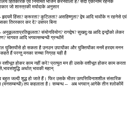
े लिये हितकारक एवं नियमित भोजन करनेवाला है? सदा एकान्तमें रहनेके
कार जो शास्त्रकी मर्यादाके अनुसार
ृदयमें हिंसा? क्रूरता? कुटिलता? असहिष्णुता? द्वेष आदि भावोंके न रहनेसे एवं
 उसका तिरस्कार कर दे? उसपर बिना
ुकूलताप्रतिकूलता? संयोगवियोग? रागद्वेष? सुखदुःख आदि द्वन्द्वोंको लेकर
? भागवत आदि भगवत्सम्बन्धी ग्रन्थोंमें
ल युक्तियोंसे हो सकता है उनउन उपायोंका और युक्तियोंका मनमें हरदम मनन
ते हैं परन्तु मनका सच्चा निग्रह यही है
मनके वशीभूत होकर काम नहीं करे? प्रत्युत मन ही उसके वशीभूत होकर काम करता
भावसंशुद्धि अर्थात् भावकी महान्
हुत जल्दी शुद्ध हो जाते हैं। फिर उसके भीतर उत्पत्तिविनाशशील संसारिक
ानस (मनसम्बन्धी) तप कहलाता है। सम्बन्ध -- अब भगवान् आगेके तीन श्लोकोंमें