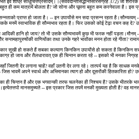
 इव शीघ्रं साधुचित्तप्रसादम्।।(सर्ववेदान्तसिद्धान्तसारसंग्रह 372) जो शरीरक
बहुत ही कम मात्रामें बोलता है? जो सोना और घूमना बहुत कम करनेवाला है। इस प्र
को प्राप्त हो जाता है। -- इन उपायोंसे मन सदा प्रसन्न रहता है।सौम्यत्वम् -- ह
ाधकके मनमें स्वाभाविक ही सौम्यभाव रहता है। फिर उसको कोई टेढ़ा वचन कह दे?
िकी हानि हो जाय? तो भी उसके सौम्यभावमें कुछ भी फरक नहीं पड़ता।मौनम् -- अन
 और सन्तमहापुरुषोंकी वाणियोंका तथा उनके गहरे भावोंका मनन होता रहे गीता? रामायण
स प्रकार सुखी हो सकते हैं सबका कल्याण किनकिन उपायोंसे हो सकता है किनकिन सर
काग्र हो जाय और तैलधारावत् एक ही चिन्तन करता रहे -- इसको भी मनका निग्रह कह
जहाँ जितनी देर लगाना चाहें? वहाँ उतनी देर लगा रहे। तात्पर्य यह है कि साधक 
- जिस भावमें अपने स्वार्थ और अभिमानका त्याग हो और दूसरोंकी हितकारिता हो? उसे,
ा ही चिन्तन है और एक भगवान्की तरफ चलनेका ही निश्चय है? उसके भीतरके भाव ब
ैं।इत्येतत्तपो मानसमुच्यते -- इस प्रकार जिस तपमें मनकी मुख्यता होती है? वह म