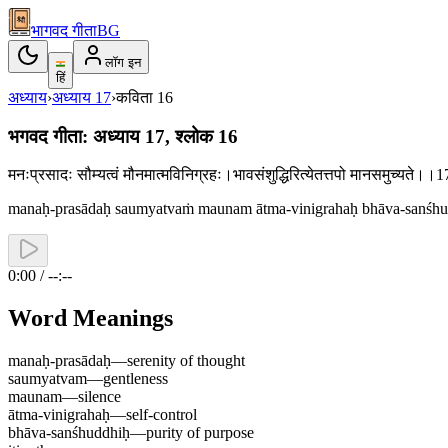
भागवद गीता
BG
लॉग इन
हिं
अध्याय
›
अध्याय
17
›
कविता
16
भगवद गीता: अध्याय 17, श्लोक 16
मनःप्रसादः सौम्यत्वं मौनमात्मविनिग्रहः।भावसंशुद्धिरित्येतत्तपो मानसमुच्यते।
manaḥ-prasādaḥ saumyatvaṁ maunam ātma-vinigrahaḥ bhāva-sanśhudd
0:00 / --:--
Word Meanings
manaḥ-prasādaḥ
—
serenity of thought
saumyatvam
—
gentleness
maunam
—
silence
ātma-vinigrahaḥ
—
self-control
bhāva-sanśhuddhiḥ
—
purity of purpose