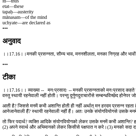
iti
—
thus
etat
—
these
tapaḥ
—
austerity
mānasam
—
of the mind
uchyate
—
are declared as
•••
अनुवाद
।।17.16।।मनकी प्रसन्नता, सौम्य भाव, मननशीलता, मनका निग्रह और भावोंकी
•••
टीका
।।17.16।। व्याख्या -- मनःप्रसादः -- मनकी प्रसन्नताको मनःप्रसाद कहते हैं।
वस्तु स्थायी रहनेवाली नहीं होती। परन्तु दुर्गुणदुराचारोंसे सम्बन्धविच्छेद होने
आती है? जिससे मनमें कभी अशान्ति होती ही नहीं अर्थात् मन हरदम प्रसन्न रहता 
आनेजानेवाली हैं? स्थायी रहनेवाली नहीं हैं। अतः उनके संयोगवियोगसे उसके मन
तो फिर पदार्थ? व्यक्ति आदिके संयोगवियोगको लेकर उसके मनमें कभी अशान्ति? ह
(2) अपने स्वार्थ और अभिमानको लेकर किसीसे पक्षपात न करे।(3) मनको सदा दया? 