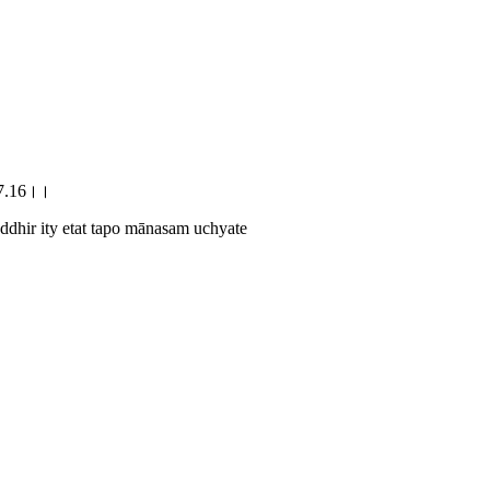
।17.16।।
hir ity etat tapo mānasam uchyate