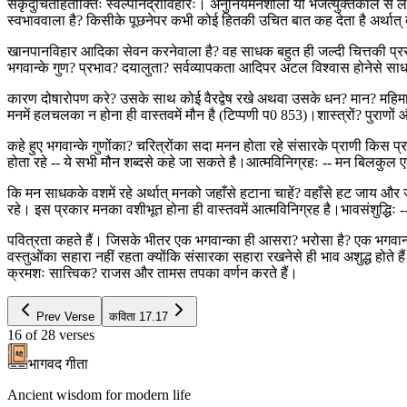
सकृदुचितहितोक्तिः स्वल्पनिद्राविहारः। अनुनियमनशीलो यो भजत्युक्तकाले स लभत
स्वभाववाला है? किसीके पूछनेपर कभी कोई हितकी उचित बात कह देता है अर्थात् 
खानपानविहार आदिका सेवन करनेवाला है? वह साधक बहुत ही जल्दी चित्तकी प्रसन्नता
भगवान्के गुण? प्रभाव? दयालुता? सर्वव्यापकता आदिपर अटल विश्वास होनेसे स
कारण दोषारोपण करे? उसके साथ कोई वैरद्वेष रखे अथवा उसके धन? मान? महिमा आद
मनमें हलचलका न होना ही वास्तवमें मौन है (टिप्पणी प0 853)।शास्त्रों? पुराणों
कहे हुए भगवान्के गुणोंका? चरित्रोंका सदा मनन होता रहे संसारके प्राणी कि
होता रहे -- ये सभी मौन शब्दसे कहे जा सकते है।आत्मविनिग्रहः -- मन बिलकुल ए
कि मन साधकके वशमें रहे अर्थात् मनको जहाँसे हटाना चाहें? वहाँसे हट जाय और 
रहे। इस प्रकार मनका वशीभूत होना ही वास्तवमें आत्मविनिग्रह है।भावसंशुद्धिः -
पवित्रता कहते हैं। जिसके भीतर एक भगवान्का ही आसरा? भरोसा है? एक भगवान्क
वस्तुओंका सहारा नहीं रहता क्योंकि संसारका सहारा रखनेसे ही भाव अशुद्ध होते ह
क्रमशः सात्त्विक? राजस और तामस तपका वर्णन करते हैं।
Prev Verse
कविता
17.17
16
of
28
verses
भागवद गीता
Ancient wisdom for modern life