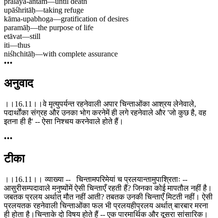
pralaya-antām
—
until death
upāśhritāḥ
—
taking refuge
kāma-upabhoga
—
gratification of desires
paramāḥ
—
the purpose of life
etāvat
—
still
iti
—
thus
niśhchitāḥ
—
with complete assurance
•••
अनुवाद
।।16.11।।वे मृत्युपर्यन्त रहनेवाली अपार चिन्ताओंका आश्रय लेनेवाले,
पदार्थोंका संग्रह और उनका भोग करनेमें ही लगे रहनेवाले और 'जो कुछ है, वह
इतना ही है' -- ऐसा निश्चय करनेवाले होते हैं।
•••
टीका
।।16.11।। व्याख्या -- चिन्तामपरिमेयां च प्रलयान्तामुपाश्रिताः --
आसुरीसम्पदावाले मनुष्योंमें ऐसी चिन्ताएँ रहती हैं? जिनका कोई मापतौल नहीं है।
जबतक प्रलय अर्थात् मौत नहीं आती? तबतक उनकी चिन्ताएँ मिटती नहीं। ऐसी
प्रलयतक रहनेवाली चिन्ताओंका फल भी प्रलयहीप्रलय अर्थात् बारबार मरना
ही होता है।चिन्ताके दो विषय होते हैं -- एक पारमार्थिक और दूसरा सांसारिक।