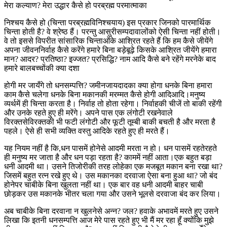
मेरा कल्याण? मेरा उद्धार कैसे हो परब्रह्म परमात्माका
निश्चय कैसे हो (चिन्ता परब्रह्मविनिश्चयाय) इस प्रकार जिनको पारमार्थिक
चिन्ता होती है? वे श्रेष्ठ हैं। परन्तु आसुरीसम्पदावालोंको ऐसी चिन्ता नहीं होती।
वे तो इससे विपरीत सांसारिक चिन्ताओंके आश्रित रहते हैं कि हम कैसे जीयेंगे
अपना जीवननिर्वाह कैसे करेंगे हमारे बिना बड़ेबूढ़े किसके आश्रित जीयेंगे हमारा
मान? आदर? प्रतिष्ठा? इज्जत? प्रसिद्धि? नाम आदि कैसे बने रहेंगे मरनेके बाद
हमारे बालबच्चोंकी क्या दशा
होगी मर जायँगे तो धनसम्पत्ति? जमीनजायदादका क्या होगा धनके बिना हमारा
काम कैसे चलेगा धनके बिना मकानकी मरम्मत कैसे होगी आदिआदि।मनुष्य
व्यर्थमें ही चिन्ता करता है। निर्वाह तो होता रहेगा। निर्वाहकी चीजें तो बाकी रहेंगी
और उनके रहते हुए ही मरेंगे। अपने पास एक लंगोटी रखनेवाले
विरक्तसेविरक्तकी भी फटी लंगोटी और फूटी तूम्बी बाकी बचती है और मरता है
पहले। ऐसे ही सभी व्यक्ति वस्तु आदिके रहते हुए ही मरते हैं।
यह नियम नहीं है कि,धन पासमें होनेसे आदमी मरता न हो। धन पासमें रहतेरहते
ही मनुष्य मर जाता है और धन पड़ा रहता है? काममें नहीं आता।एक बहुत बड़ा
धनी आदमी था। उसने तिजोरीकी तरह लोहेका एक मजबूत मकान बना रखा था?
जिसमें बहुत रत्न रखे हुए थे। उस मकानका दरवाजा ऐसा बना हुआ था? जो बंद
होनेपर चाबीके बिना खुलता नहीं था। एक बार वह धनी आदमी बाहर चाबी
छोड़कर उस मकानके भीतर चला गया और उसने भूलसे दरवाजा बंद कर लिया।
अब चाबीके बिना दरवाना न खुलनेसे अन्न? जल? हवाके अभावमें मरते हुए उसने
लिखा कि इतनी धनसम्पत्ति आज मेरे पास रहते हुए भी मैं मर रहा हूँ क्योंकि मुझे