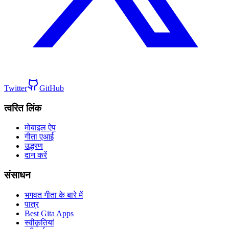
Twitter
GitHub
त्वरित लिंक
मोबाइल ऐप
गीता एआई
उद्धरण
दान करें
संसाधन
भगवत गीता के बारे में
पात्र
Best Gita Apps
स्वीकृतियां