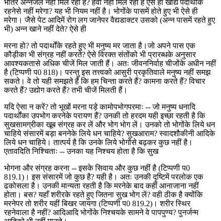
भीतर अन्नजल नहीं मिल रहा है? हवा नहीं मिल रही है ऐसे ही खाद्य पदार्थोंके
रहनेसे नहीं मरेगा? यह भी नियम नहीं है। भोगोंके पासमें होते हुए भी ऐसे ही
मरेगा। जैसे पेट आदिमें रोग लग जानेपर वैद्यडाक्टर उसको (अन्न पासमें रहते हुए
भी) अन्न खाने नहीं देते? ऐसे ही
मरना हो? तो पदार्थोंके रहते हुए भी मनुष्य मर जाता है।जो अपने पास एक
कौड़ीका भी संग्रह नहीं करते? ऐसे विरक्त संतोंको भी प्रारब्धके अनुसार
आवश्यकतासे अधिक चीजें मिल जाती हैं। अतः जीवननिर्वाह चीजोंके अधीन नहीं
है (टिप्पणी प0 818)। परन्तु इस तत्त्वको आसुरी प्रकृतिवाले मनुष्य नहीं समझ
सकते। वे तो यही समझते हैं कि हम चिन्ता करते हैं? कामना करते हैं? विचार
करते हैं? उद्योग करते हैं? तभी चीजें मिलती हैं।
यदि ऐसा न करें? तो भूखों मरना पड़े कामोपभोगपरमाः -- जो मनुष्य धनादि
पदार्थोंका उपभोग करनेके परायण हैं? उनकी तो हरदम यही इच्छा रहती है कि
सुखसामग्रीका खूब संग्रह कर लें और भोग भोग लें। उनको तो भोगोंके लिये धन
चाहिये संसारमें बड़ा बननेके लिये धन चाहिये? सुखआराम? स्वादशौकीनी आदिके
लिये धन चाहिये। तात्पर्य है कि उनके लिये भोगोंसे बढ़कर कुछ नहीं है।
एतावदिति निश्चिताः -- उनका यह निश्चय होता है कि सुख
भोगना और संग्रह करना -- इसके सिवाय और कुछ नहीं है (टिप्पणी प0
819.1)। इस संसारमें जो कुछ है? यही है। अतः उनकी दृष्टिमें परलोक एक
ढकोसला है। उनकी मान्यता रहती है कि मरनेके बाद कहीं आनाजाना नहीं
होता। बस? यहाँ शरीरके रहते हुए जितना सुख भोग लें? वही ठीक है क्योंकि
मरनेपर तो शरीर यहीं बिखर जायगा (टिप्पणी प0 819.2)। शरीर स्थिर
रहनेवाला है नहीं? आदिआदि भोगोंके निश्चयके सामने वे पापपुण्य? पुनर्जन्म