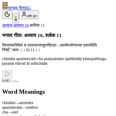
भागवद गीता
BG
लॉग इन
हिं
अध्याय
›
अध्याय
16
›
कविता
11
भगवद गीता: अध्याय 16, श्लोक 11
चिन्तामपरिमेयां च प्रलयान्तामुपाश्रिताः।कामोपभोगपरमा एतावदिति
निश्िचताः।।16.11।।
chintām aparimeyāṁ cha pralayāntām upāśhritāḥ kāmopabhoga-
paramā etāvad iti niśhchitāḥ
0:00 / --:--
Word Meanings
chintām
—
anxieties
aparimeyām
—
endless
cha
—
and