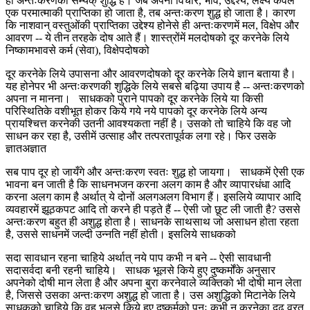
ही अन्तःकरणकी सम्यक् शुद्धि है। जब अपना विचार, भाव, उद्देश्य, लक्ष्य केवल
एक परमात्माकी प्राप्तिका हो जाता है, तब अन्तःकरण शुद्ध हो जाता है। कारण
कि नाशवान् वस्तुओंकी प्राप्तिका उद्देश्य होनेसे ही अन्तःकरणमें मल, विक्षेप और
आवरण -- ये तीन तरहके दोष आते हैं। शास्त्रोंमें मलदोषको दूर करनेके लिये
निष्कामभावसे कर्म (सेवा), विक्षेपदोषको
दूर करनेके लिये उपासना और आवरणदोषको दूर करनेके लिये ज्ञान बताया है।
यह होनेपर भी अन्तःकरणकी शुद्धिके लिये सबसे बढ़िया उपाय है -- अन्तःकरणको
अपना न मानना। साधकको पुराने पापको दूर करनेके लिये या किसी
परिस्थितिके वशीभूत होकर किये गये नये पापको दूर करनेके लिये अन्य
प्रायश्चित्त करनेकी उतनी आवश्यकता नहीं है। उसको तो चाहिये कि वह जो
साधन कर रहा है, उसीमें उत्साह और तत्परतापूर्वक लगा रहे। फिर उसके
ज्ञातअज्ञात
सब पाप दूर हो जायँगे और अन्तःकरण स्वतः शुद्ध हो जायगा। साधकमें ऐसी एक
भावना बन जाती है कि साधनभजन करना अलग काम है और व्यापारधंधा आदि
करना अलग काम है अर्थात् ये दोनों अलगअलग विभाग हैं। इसलिये व्यापार आदि
व्यवहारमें झूठकपट आदि तो करने ही पड़ते हैं -- ऐसी जो छूट ली जाती है? उससे
अन्तःकरण बहुत ही अशुद्ध होता है। साधनके साथसाथ जो असाधन होता रहता
है, उससे साधनमें जल्दी उन्नति नहीं होती। इसलिये साधकको
सदा सावधान रहना चाहिये अर्थात् नये पाप कभी न बने -- ऐसी सावधानी
सदासर्वदा बनी रहनी चाहिये। साधक भूलसे किये हुए दुष्कर्मोंके अनुसार
अपनेको दोषी मान लेता है और अपना बुरा करनेवाले व्यक्तिको भी दोषी मान लेता
है, जिससे उसका अन्तःकरण अशुद्ध हो जाता है। उस अशुद्धिको मिटानेके लिये
साधकको चाहिये कि वह भूलसे किये हुए दुष्कर्मको पुनः कभी न करनेका दृढ़ व्रत