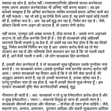
तबतक वह क्षोभ है, क्रोध नहीं।परमात्मप्राप्तिके उद्देश्यसे साधन करनेवाला
मनुष्य अपना अपकार करनेवालेका भी अनिष्ट नहीं करना चाहता। वह इस
बातको समझता है कि अनिष्ट करनेवाला व्यक्ति वास्तवमें हमारा अनिष्ट कभी कर
ही नहीं सकता। यह जो हमे दुःख देनेके लिये आया है, यह हमने पहले कोई गलती
की है, उसीका फल है। अतः यह हमें शुद्ध कर रहा है, निर्मल कर रहा है। जैसे,
डॉक्टर किसी रुग्ण अङ्ग को काटता है, तो उसपर रोगी क्रोध
नहीं करता, प्रत्युत उसे अच्छा मानता है, ठीक मानता है। उसके रुग्ण अङ्गको
काटना तो उसे ठीक करनेके लिये ही है। ऐसे ही साधकको कोई अहितकी
भावनासे किसी तरहसे दुःख देता है, तो उसमें यह भाव पैदा होता है कि वह मेरेको
शुद्ध, निर्मल बनानेमें निमित्त बन रहा है अतः उसपर क्रोध कैसे वह तो मेरा
उपकार कर रहा है और भविष्यके लिये सावधान कर रहा है कि जो गलती पहले
की है, आगे वैसी गलती न करूँ।जो लोग साधकका हित करनेवाले
हैं, उसकी सेवा करनेवाले हैं, वे तो साधकको सुख पहुँचाकर उसके पुण्योंका नाश
करते हैं। पर साधकको उनपर (उसके पुण्योंका नाश करनेके कारण) क्रोध नहीं
आता। उनपर साधकको यह विचार आता है कि वे जो मेरी सेवा करते हैं, मेरे
अनुकूल आचरण करते हैं, यह तो उनकी सज्जनता है, उनका श्रेष्ठ भाव है।
परन्तु पुण्योंका नाश तो तब होता है, जब मैं उनकी सेवासे सुख भोगता हूँ। इस
प्रकार साधककी दृष्टि सेवा करनेवालोंकी अच्छाई, शुद्ध
नीयतपर ही जाती है। अतः साधकको न तो दुःख देनेवालोंपर क्रोध होता है और
न सुख देनेवालोंपर। 'त्यागः'-- संसारसे विमुख हो जाना ही असली त्याग है।
साधकको जीवनमें बाहरका और भीतरका -- दोनोंका ही त्याग होना चाहिये। जैसे,
बाहरसे पाप, अन्याय, अत्याचार, दुराचार आदिका और बाहरी सुखआराम आदिका