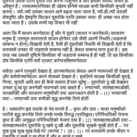
दूसरोंमें उसके प्रति दुर्भाव पैदा करना पिशुनता है और इसका सर्वथा अभाव ही
अपैशुन है। परमात्मप्राप्तिका ही उद्देश्य होनेसे साधक कभी किसीकी चुगली नहीं
करता। ज्यों-ज्यों उसका साधन आगे बढ़ता चला जाता है, त्यों-ही-त्यों उसकी
दोषदृष्टि और द्वेषवृत्ति मिटकर दूसरोंके प्रति उसका स्वतः ही अच्छा भाव होता
चला जाता है। उसके मनमें यह विचार भी नहीं
आता कि मैं साधन करनेवाला हूँ और ये दूसरे (साधन न करनेवाले) साधारण
मनुष्य हैं, प्रत्युत तत्परतासे साधन होनेपर उसे जैसी अपनी स्थिति (जडतासे
सम्बन्ध न होना) दिखायी देती है, वैसी ही दूसरोंकी स्थिति भी दिखायी देती है कि
वास्तवमें उनका भी जडतासे सम्बन्ध नहीं है, केवल सम्बन्ध माना हुआ है। इस
तरह जब उसकी दृष्टिमें किसीका भी जडतासे सम्बन्ध है ही नहीं, तो वह किसीका
दोष किसीके प्रति क्यों प्रकट करेगाभक्तिमार्गवाला
सर्वत्र अपने प्रभुको देखता है, ज्ञानमार्गवाला केवल अपने स्वरूपको ही देखता है
और कर्मयोगमार्गवाला अपने सेव्यको देखता है। इसलिये साधक किसीकी बुराई,
निन्दा, चुगली आदि कर ही कैसे सकता है'दया भूतेषु'-- दूसरोंको दुःखी देखकर
उनका दुःख दूर करनेकी भावनाको दया कहते हैं। भगवान्की, संतमहात्माओंकी,
साधकोंकी और साधारण मनुष्योंकी दया अलगअलग होती है -- (1) 'भगवान्की
दया'-- भगवान्की दया सभीको शुद्ध करनेके लिये होती
है। भक्तलोग इस दयाके दो भेद मानते हैं -- कृपा और दया। मात्र मनुष्योंको
पापोंसे शुद्ध करनेके लिये उनके मनके विरुद्ध (प्रतिकूल) परिस्थितिको भेजना
कृपा है और अनुकूल परिस्थितिको भेजना दया है। (2) 'संतमहात्माओंकी दया'--
संतमहात्मालोग दूसरोंके दुःखसे दुःखी और दूसरोंके सुखसे सुखी होते हैं -- 'पर
दुख दुख सुख सुख देखे पर' (मानस 7। 38। 1)। पर वास्तवमें उनके भीतर न
दूसरोंके दुःखसे दुःख होता है और न अपने दुःखसे