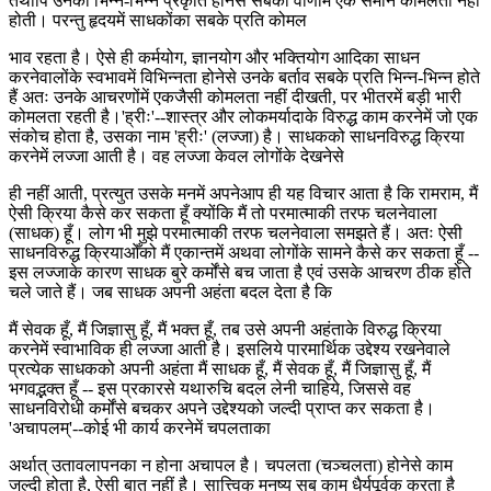
तथापि उनकी भिन्न-भिन्न प्रकृति होनेसे सबकी वाणीमें एक समान कोमलता नहीं
होती। परन्तु हृदयमें साधकोंका सबके प्रति कोमल
भाव रहता है। ऐसे ही कर्मयोग, ज्ञानयोग और भक्तियोग आदिका साधन
करनेवालोंके स्वभावमें विभिन्नता होनेसे उनके बर्ताव सबके प्रति भिन्न-भिन्न होते
हैं अतः उनके आचरणोंमें एकजैसी कोमलता नहीं दीखती, पर भीतरमें बड़ी भारी
कोमलता रहती है।'ह्रीः'--शास्त्र और लोकमर्यादाके विरुद्ध काम करनेमें जो एक
संकोच होता है, उसका नाम 'ह्रीः' (लज्जा) है। साधकको साधनविरुद्ध क्रिया
करनेमें लज्जा आती है। वह लज्जा केवल लोगोंके देखनेसे
ही नहीं आती, प्रत्युत उसके मनमें अपनेआप ही यह विचार आता है कि रामराम, मैं
ऐसी क्रिया कैसे कर सकता हूँ क्योंकि मैं तो परमात्माकी तरफ चलनेवाला
(साधक) हूँ। लोग भी मुझे परमात्माकी तरफ चलनेवाला समझते हैं। अतः ऐसी
साधनविरुद्ध क्रियाओँको मैं एकान्तमें अथवा लोगोंके सामने कैसे कर सकता हूँ --
इस लज्जाके कारण साधक बुरे कर्मोंसे बच जाता है एवं उसके आचरण ठीक होते
चले जाते हैं। जब साधक अपनी अहंता बदल देता है कि
मैं सेवक हूँ, मैं जिज्ञासु हूँ, मैं भक्त हूँ, तब उसे अपनी अहंताके विरुद्ध क्रिया
करनेमें स्वाभाविक ही लज्जा आती है। इसलिये पारमार्थिक उद्देश्य रखनेवाले
प्रत्येक साधकको अपनी अहंता मैं साधक हूँ, मैं सेवक हूँ, मैं जिज्ञासु हूँ, मैं
भगवद्भक्त हूँ -- इस प्रकारसे यथारुचि बदल लेनी चाहिये, जिससे वह
साधनविरोधी कर्मोंसे बचकर अपने उद्देश्यको जल्दी प्राप्त कर सकता है।
'अचापलम्'--कोई भी कार्य करनेमें चपलताका
अर्थात् उतावलापनका न होना अचापल है। चपलता (चञ्चलता) होनेसे काम
जल्दी होता है, ऐसी बात नहीं है। सात्त्विक मनुष्य सब काम धैर्यपूर्वक करता है