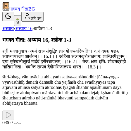
भागवद गीता
BG
लॉग इन
हिं
अध्याय
›
अध्याय
16
›
कविता
1-3
भगवद गीता: अध्याय 16, श्लोक 1-3
श्री भगवानुवाच अभयं सत्त्वसंशुद्धिः ज्ञानयोगव्यवस्थितिः। दानं दमश्च यज्ञश्च
स्वाध्यायस्तप आर्जवम्।।16.1।। अहिंसा सत्यमक्रोधस्त्यागः शान्तिरपैशुनम्।
दया भूतेष्वलोलुप्त्वं मार्दवं ह्रीरचापलम्।।16.2।। तेजः क्षमा धृतिः शौचमद्रोहो
नातिमानिता। भवन्ति सम्पदं दैवीमभिजातस्य भारत।।16.3।।
śhrī-bhagavān uvācha abhayaṁ sattva-sanśhuddhir jñāna-yoga-
vyavasthitiḥ dānaṁ damaśh cha yajñaśh cha svādhyāyas tapa
ārjavam ahinsā satyam akrodhas tyāgaḥ śhāntir apaiśhunam dayā
bhūteṣhv aloluptvaṁ mārdavaṁ hrīr achāpalam tejaḥ kṣhamā dhṛitiḥ
śhaucham adroho nāti-mānitā bhavanti sampadaṁ daivīm
abhijātasya bhārata
0:00 / --:--