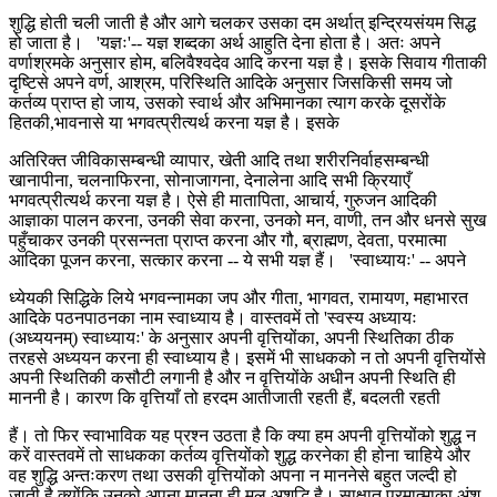
शुद्धि होती चली जाती है और आगे चलकर उसका दम अर्थात् इन्द्रियसंयम सिद्ध
हो जाता है। 'यज्ञः'-- यज्ञ शब्दका अर्थ आहुति देना होता है। अतः अपने
वर्णाश्रमके अनुसार होम, बलिवैश्वदेव आदि करना यज्ञ है। इसके सिवाय गीताकी
दृष्टिसे अपने वर्ण, आश्रम, परिस्थिति आदिके अनुसार जिसकिसी समय जो
कर्तव्य प्राप्त हो जाय, उसको स्वार्थ और अभिमानका त्याग करके दूसरोंके
हितकी,भावनासे या भगवत्प्रीत्यर्थ करना यज्ञ है। इसके
अतिरिक्त जीविकासम्बन्धी व्यापार, खेती आदि तथा शरीरनिर्वाहसम्बन्धी
खानापीना, चलनाफिरना, सोनाजागना, देनालेना आदि सभी क्रियाएँ
भगवत्प्रीत्यर्थ करना यज्ञ है। ऐसे ही मातापिता, आचार्य, गुरुजन आदिकी
आज्ञाका पालन करना, उनकी सेवा करना, उनको मन, वाणी, तन और धनसे सुख
पहुँचाकर उनकी प्रसन्नता प्राप्त करना और गौ, ब्राह्मण, देवता, परमात्मा
आदिका पूजन करना, सत्कार करना -- ये सभी यज्ञ हैं। 'स्वाध्यायः' -- अपने
ध्येयकी सिद्धिके लिये भगवन्नामका जप और गीता, भागवत, रामायण, महाभारत
आदिके पठनपाठनका नाम स्वाध्याय है। वास्तवमें तो 'स्वस्य अध्यायः
(अध्ययनम्) स्वाध्यायः' के अनुसार अपनी वृत्तियोंका, अपनी स्थितिका ठीक
तरहसे अध्ययन करना ही स्वाध्याय है। इसमें भी साधकको न तो अपनी वृत्तियोंसे
अपनी स्थितिकी कसौटी लगानी है और न वृत्तियोंके अधीन अपनी स्थिति ही
माननी है। कारण कि वृत्तियाँ तो हरदम आतीजाती रहती हैं, बदलती रहती
हैं। तो फिर स्वाभाविक यह प्रश्न उठता है कि क्या हम अपनी वृत्तियोंको शुद्ध न
करें वास्तवमें तो साधकका कर्तव्य वृत्तियोंको शुद्ध करनेका ही होना चाहिये और
वह शुद्धि अन्तःकरण तथा उसकी वृत्तियोंको अपना न माननेसे बहुत जल्दी हो
जाती है क्योंकि उनको अपना मानना ही मूल अशुद्धि है। साक्षात् परमात्माका अंश