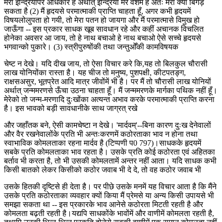
मेरा इन्द्रियोंपर अधिकार है अर्थात् इन्द्रियाँ मेरे वशमें हैं अतः मेरा क्या बिगड़
सकता है (2) मैं हृदयसे परमात्माकी प्राप्ति चाहता हूँ, अगर कभी हृदयमें
विषयलोलुपता हो गयी, तो मेरा पतन हो जायगा और मैं परमात्मासे विमुख हो
जाऊँगा -- इस प्रकार साधक खूब सावधान रहे और कहीं अचानक विचलित
होनेका अवसर आ जाय, तो हे नाथ बचाओ हे नाथ बचाओ ऐसे सच्चे हृदयसे
भगवान्को पुकारे। (3) स्त्रीपुरुषोंकी तथा जन्तुओँकी कामविषयक
चेष्ट न देखे। यदि दीख जाय, तो ऐसा विचार करे कि,यह तो बिलकुल चौरासी
लाख योनियोंका रास्ता है। यह चीज तो मनुष्य, पुशपक्षी, कीटपतङ्ग,
राक्षसअसुर, भूतप्रेत आदि मात्र जीवोंमें भी है। पर मैं तो चौरासी लाख योनियों
अर्थात् जन्ममरणसे ऊँचा उठना चाहता हूँ। मैं जन्ममरणके मार्गका पथिक नहीं हूँ।
मेरेको तो जन्म-मरणादि दुःखोंका अत्यन्त अभाव करके परमात्माकी प्राप्ति करना
है। इस भावको बड़ी सावधानीके साथ जाग्रत् रखे
और जहाँतक बने, ऐसी कामचेष्टा न देखे। 'मार्दवम्'--बिना कारण दुःख देनेवालों
और वैर रखनेवालोंके प्रति भी अन्तःकरणमें कठोरताका भाव न होना तथा
स्वाभाविक कोमलताका रहना मार्दव है (टिप्पणी प0 797)।साधकके हृदयमें
सबके प्रति कोमलताका भाव रहता है। उसके प्रति कोई कठोरता एवं अहितका
बर्ताव भी करता है, तो भी उसकी कोमलतामें अन्तर नहीं आता। यदि साधक कभी
किसी बातको लेकर किसीको कठोर जवाब भी दे दे, तो वह कठोर जवाब भी
उसके हितकी दृष्टिसे ही देता है। पर पीछे उसके मनमें यह विचार आता है कि मैंने
उसके प्रति कठोरताका व्यवहार क्यों किया मैं प्रेमसे या अन्य किसी उपायसे भी
समझा सकता था -- इस प्रकारके भाव आनेसे कठोरता मिटती रहती है और
कोमलता बढ़ती रहती है।यद्यपि साधकोंके भावोंमें और वाणीमें कोमलता रहती है,