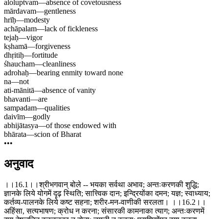
aloluptvam
—
absence of covetousness
mārdavam
—
gentleness
hrīḥ
—
modesty
achāpalam
—
lack of fickleness
tejaḥ
—
vigor
kṣhamā
—
forgiveness
dhṛitiḥ
—
fortitude
śhaucham
—
cleanliness
adrohaḥ
—
bearing enmity toward none
na
—
not
ati-mānitā
—
absence of vanity
bhavanti
—
are
sampadam
—
qualities
daivīm
—
godly
abhijātasya
—
of those endowed with
bhārata
—
scion of Bharat
•••
अनुवाद
।।16.1।।श्रीभगवान् बोले -- भयका सर्वथा अभाव; अन्तःकरणकी शुद्धि;
ज्ञानके लिये योगमें दृढ़ स्थिति; सात्त्विक दान; इन्द्रियोंका दमन; यज्ञ; स्वाध्याय;
कर्तव्य-पालनके लिये कष्ट सहना; शरीर-मन-वाणीकी सरलता। ।।16.2।।
अहिंसा, सत्यभाषण; क्रोध न करना; संसारकी कामनाका त्याग; अन्तःकरणमें