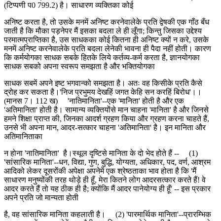
(टिप्पणी प0 799.2) है। साधारण व्यक्तिका कोई
अनिष्ट करता है, तो उसके मनमें अनिष्ट करनेवालेके प्रति द्वेषकी एक गाँठ बँध
जाती है कि मौका पड़नेपर मैं इसका बदला ले ही लूँगा; किन्तु जिसका उद्देश्य
परमात्मप्राप्तिका है, उस साधकका कोई कितना ही अनिष्ट क्यों न करे, उसके
मनमें अनिष्ट करनेवालेके प्रति बदला लेनेकी भावना ही पैदा नहीं होती। कारण
कि कर्मयोगका साधक सबके हितके लिये कर्तव्य-कर्म करता है, ज्ञानयोगका
साधक सबको अपना स्वरूप समझता है और भक्तियोगका
साधक सबमें अपने इष्ट भगवान्को समझता है। अतः वह किसीके प्रति कैसे
द्रोह कर सकता है।'निज प्रभुमय देखहिं जगत केहि सन करहिं बिरोध'।।
(मानस 7। 112 ख) 'नातिमानिता'--एक 'मानिता' होती है और एक
'अतिमानिता' होती है। सामान्य व्यक्तियोंसे मान चाहना 'मानिता' है और जिनसे
हमने शिक्षा प्राप्त की, जिनका आदर्श ग्रहण किया और ग्रहण करना चाहते हैं,
उनसे भी अपना मान, आदर-सत्कार चाहना 'अतिमानिता' है। इन मानिता और
अतिमानिताका
न होना 'नातिमानिता' है।स्थूल दृष्टिसे मानिता के दो भेद होते हैं -- (1)
'सांसारिक मानिता'--धन, विद्या, गुण, बुद्धि, योग्यता, अधिकार, पद, वर्ण, आश्रम
आदिको लेकर दूसरोंकी अपेक्षा अपनेमें एक श्रेष्ठताका भाव होता है कि 'मैं
साधारण मनुष्योंकी तरह थोड़े ही हूँ, मेरा कितने लोग आदरसत्कार करते हैं! वे
आदर करते हैं तो यह ठीक ही है; क्योंकि मैं आदर पानेयोग्य ही हूँ' -- इस प्रकार
अपने प्रति जो मान्यता होती
है, वह सांसारिक मानिता कहलाती है। (2) 'पारमार्थिक मानिता'--प्रारम्भिक