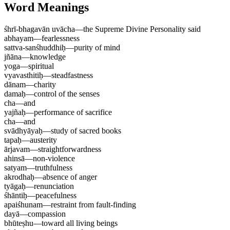
Word Meanings
śhrī-bhagavān uvācha
—
the Supreme Divine Personality said
abhayam
—
fearlessness
sattva-sanśhuddhiḥ
—
purity of mind
jñāna
—
knowledge
yoga
—
spiritual
vyavasthitiḥ
—
steadfastness
dānam
—
charity
damaḥ
—
control of the senses
cha
—
and
yajñaḥ
—
performance of sacrifice
cha
—
and
svādhyāyaḥ
—
study of sacred books
tapaḥ
—
austerity
ārjavam
—
straightforwardness
ahinsā
—
non-violence
satyam
—
truthfulness
akrodhaḥ
—
absence of anger
tyāgaḥ
—
renunciation
śhāntiḥ
—
peacefulness
apaiśhunam
—
restraint from fault-finding
dayā
—
compassion
bhūteṣhu
—
toward all living beings