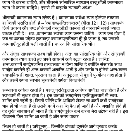
त्याग भी करना चाहिये, और भीतरसे सांसारिक नाशवान् वस्तुओंकी कामनाका
त्याग भी करना चाहिये। इससे भी बाहरके त्यागकी अपेक्षा
भीतरकी कामनाका त्याग श्रेष्ठ है। कामनाका सर्वथा त्याग होनेपर तत्काल
शान्तिकी प्राप्ति होती है -- 'त्यागाच्छान्तिरनन्तरम्' (गीता 12। 12)।साधकके
लिये उत्पन्न और नष्ट होनेवाली वस्तुओंकी कामना ही वास्तवमें सबसे ज्यादा
बाधक होती है। अतः,कामनाका सर्वथा त्याग करना चाहिये। त्याग कब होता है
जब साधकका उद्देश्य एकमात्र परमात्मप्राप्तिका ही हो जाता है, तब उसकी
कामनाएँ दूर होती चली जाती हैं। कारण कि सांसारिक भोग
और संग्रह साधकका लक्ष्य नहीं होता। अतः वह सांसारिक भोग और संग्रहकी
कामनाका त्याग करते हुए अपने साधनमें आगे बढ़ता रहता है।'शान्तिः' --
अन्तःकरणमें रागद्वेषजनित हलचलका न होना शान्ति है क्योंकि संसारके साथ
रागद्वेष करनेसे ही अन्तःकरणमें अशान्ति आती है और उनके न होनेसे अन्तःकरण
स्वाभाविक ही शान्त, प्रसन्न रहता है।अनुकूलतासे पुराने पुण्योंका नाश होता है
और उसमें अपना स्वभाव सुधरनेकी अपेक्षा बिगड़नेकी
सम्भावना अधिक रहती है। परन्तु प्रतिकूलता आनेपर पापोंका नाश होता है और
स्वभावमें भी सुधार होता है। इस बातको समझनेपर प्रतिकूलतामें भी स्वतः
शान्ति बनी रहती है।किसी परिस्थिति आदिको लेकर साधकमें कभी रागद्वेषका
भाव हो भी जाता है तो उसके मनमें अशान्ति पैदा हो जाती है और अशान्ति होते ही
वह तुरंत सावधान हो जाता है कि रागद्वेषपूर्वक कर्म करना मेरा उद्देश्य नहीं है। इस
विचारसे फिर शान्ति आ जाती है और समय पाकर
स्थिर हो जाती है।'अपैशुनम्'-- किसीके दोषको दूसरेके आगे प्रकट करके