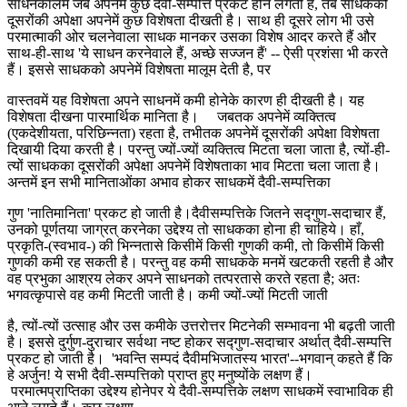
साधनकालमें जब अपनेमें कुछ दैवी-सम्पत्ति प्रकट होने लगती है, तब साधकको
दूसरोंकी अपेक्षा अपनेमें कुछ विशेषता दीखती है। साथ ही दूसरे लोग भी उसे
परमात्माकी ओर चलनेवाला साधक मानकर उसका विशेष आदर करते हैं और
साथ-ही-साथ 'ये साधन करनेवाले हैं, अच्छे सज्जन हैं' -- ऐसी प्रशंसा भी करते
हैं। इससे साधकको अपनेमें विशेषता मालूम देती है, पर
वास्तवमें यह विशेषता अपने साधनमें कमी होनेके कारण ही दीखती है। यह
विशेषता दीखना पारमार्थिक मानिता है। जबतक अपनेमें व्यक्तित्व
(एकदेशीयता, परिछिन्नता) रहता है, तभीतक अपनेमें दूसरोंकी अपेक्षा विशेषता
दिखायी दिया करती है। परन्तु ज्यों-ज्यों व्यक्तित्व मिटता चला जाता है, त्यों-ही-
त्यों साधकका दूसरोंकी अपेक्षा अपनेमें विशेषताका भाव मिटता चला जाता है।
अन्तमें इन सभी मानिताओंका अभाव होकर साधकमें दैवी-सम्पत्तिका
गुण 'नातिमानिता' प्रकट हो जाती है।दैवीसम्पत्तिके जितने सद्गुण-सदाचार हैं,
उनको पूर्णतया जाग्रत् करनेका उद्देश्य तो साधकका होना ही चाहिये। हाँ,
प्रकृति-(स्वभाव-) की भिन्नतासे किसीमें किसी गुणकी कमी, तो किसीमें किसी
गुणकी कमी रह सकती है। परन्तु वह कमी साधकके मनमें खटकती रहती है और
वह प्रभुका आश्रय लेकर अपने साधनको तत्परतासे करते रहता है; अतः
भगवत्कृपासे वह कमी मिटती जाती है। कमी ज्यों-ज्यों मिटती जाती
है, त्यों-त्यों उत्साह और उस कमीके उत्तरोत्तर मिटनेकी सम्भावना भी बढ़ती जाती
है। इससे दुर्गुण-दुराचार सर्वथा नष्ट होकर सद्गुण-सदाचार अर्थात् दैवी-सम्पत्ति
प्रकट हो जाती है। 'भवन्ति सम्पदं दैवीमभिजातस्य भारत'--भगवान् कहते हैं कि
हे अर्जुन! ये सभी दैवी-सम्पत्तिको प्राप्त हुए मनुष्योंके लक्षण हैं।
परमात्मप्राप्तिका उद्देश्य होनेपर ये दैवी-सम्पत्तिके लक्षण साधकमें स्वाभाविक ही