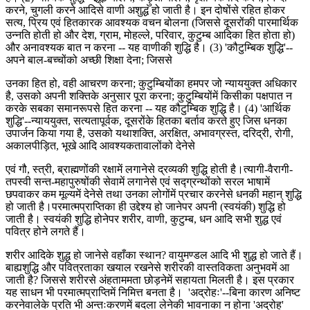
करने, चुगली करने आदिसे वाणी अशुद्ध हो जाती है। इन दोषोंसे रहित होकर
सत्य, प्रिय एवं हितकारक आवश्यक वचन बोलना (जिससे दूसरोंकी पारमार्थिक
उन्नति होती हो और देश, ग्राम, मोहल्ले, परिवार, कुटुम्ब आदिका हित होता हो)
और अनावश्यक बात न करना -- यह वाणीकी शुद्धि है। (3) 'कौटुम्बिक शुद्धि'--
अपने बाल-बच्चोंको अच्छी शिक्षा देना; जिससे
उनका हित हो, वही आचरण करना; कुटुम्बियोंका हमपर जो न्याययुक्त अधिकार
है, उसको अपनी शक्तिके अनुसार पूरा करना; कुटुम्बियोंमें किसीका पक्षपात न
करके सबका समानरूपसे हित करना -- यह कौटुम्बिक शुद्धि है। (4) 'आर्थिक
शुद्धि'--न्याययुक्त, सत्यतापूर्वक, दूसरोंके हितका बर्ताव करते हुए जिस धनका
उपार्जन किया गया है, उसको यथाशक्ति, अरक्षित, अभावग्रस्त, दरिद्री, रोगी,
अकालपीड़ित, भूखे आदि आवश्यकतावालोंको देनेसे
एवं गौ, स्त्री, ब्राह्मणोंकी रक्षामें लगानेसे द्रव्यकी शुद्धि होती है।त्यागी-वैरागी-
तपस्वी सन्त-महापुरुषोंकी सेवामें लगानेसे एवं सद्ग्रन्थोंको सरल भाषामें
छपवाकर कम मूल्यमें देनेसे तथा उनका लोगोंमें प्रचार करनेसे धनकी महान् शुद्धि
हो जाती है।परमात्मप्राप्तिका ही उद्देश्य हो जानेपर अपनी (स्वयंकी) शुद्धि हो
जाती है। स्वयंकी शुद्धि होनेपर शरीर, वाणी, कुटुम्ब, धन आदि सभी शुद्ध एवं
पवित्र होने लगते हैं।
शरीर आदिके शुद्ध हो जानेसे वहाँका स्थान? वायुमण्डल आदि भी शुद्ध हो जाते हैं।
बाह्यशुद्धि और पवित्रताका खयाल रखनेसे शरीरकी वास्तविकता अनुभवमें आ
जाती है? जिससे शरीरसे अंहताममता छोड़नेमें सहायता मिलती है। इस प्रकार
यह साधन भी परमात्मप्राप्तिमें निमित्त बनता है। 'अद्रोहः'--बिना कारण अनिष्ट
करनेवालेके प्रति भी अन्तःकरणमें बदला लेनेकी भावनाका न होना 'अद्रोह'