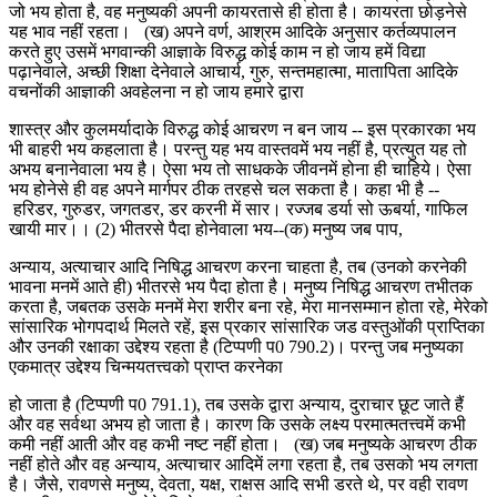
जो भय होता है, वह मनुष्यकी अपनी कायरतासे ही होता है। कायरता छोड़नेसे
यह भाव नहीं रहता। (ख) अपने वर्ण, आश्रम आदिके अनुसार कर्तव्यपालन
करते हुए उसमें भगवान्की आज्ञाके विरुद्ध कोई काम न हो जाय हमें विद्या
पढ़ानेवाले, अच्छी शिक्षा देनेवाले आचार्य, गुरु, सन्तमहात्मा, मातापिता आदिके
वचनोंकी आज्ञाकी अवहेलना न हो जाय हमारे द्वारा
शास्त्र और कुलमर्यादाके विरुद्ध कोई आचरण न बन जाय -- इस प्रकारका भय
भी बाहरी भय कहलाता है। परन्तु यह भय वास्तवमें भय नहीं है, प्रत्युत यह तो
अभय बनानेवाला भय है। ऐसा भय तो साधकके जीवनमें होना ही चाहिये। ऐसा
भय होनेसे ही वह अपने मार्गपर ठीक तरहसे चल सकता है। कहा भी है --
हरिडर, गुरुडर, जगतडर, डर करनी में सार। रज्जब डर्या सो ऊबर्या, गाफिल
खायी मार।। (2) भीतरसे पैदा होनेवाला भय--(क) मनुष्य जब पाप,
अन्याय, अत्याचार आदि निषिद्ध आचरण करना चाहता है, तब (उनको करनेकी
भावना मनमें आते ही) भीतरसे भय पैदा होता है। मनुष्य निषिद्ध आचरण तभीतक
करता है, जबतक उसके मनमें मेरा शरीर बना रहे, मेरा मानसम्मान होता रहे, मेरेको
सांसारिक भोगपदार्थ मिलते रहें, इस प्रकार सांसारिक जड वस्तुओंकी प्राप्तिका
और उनकी रक्षाका उद्देश्य रहता है (टिप्पणी प0 790.2)। परन्तु जब मनुष्यका
एकमात्र उद्देश्य चिन्मयतत्त्वको प्राप्त करनेका
हो जाता है (टिप्पणी प0 791.1), तब उसके द्वारा अन्याय, दुराचार छूट जाते हैं
और वह सर्वथा अभय हो जाता है। कारण कि उसके लक्ष्य परमात्मतत्त्वमें कभी
कमी नहीं आती और वह कभी नष्ट नहीं होता। (ख) जब मनुष्यके आचरण ठीक
नहीं होते और वह अन्याय, अत्याचार आदिमें लगा रहता है, तब उसको भय लगता
है। जैसे, रावणसे मनुष्य, देवता, यक्ष, राक्षस आदि सभी डरते थे, पर वही रावण