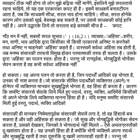
व्यवहार ठीक नहीं होगा तो लोग मुझे बढ़िया नहीं मानेंगे, इसलिये मुझे सरलतासे
रहना चाहिये, तो यह एक प्रकारका कपट ही है। इसमें साधकमें बनावटीपन
आता है, जब कि साधकमें सीधा, सरल भाव होना चाहिये। सीधा, सरल होनेके
कारण लोग उसको मूर्ख, बेसमझ कह सकते हैं, पर उससे साधककी कोई हानि
नहीं है। अपने उद्धारके लिये तो सरलता बड़े कामकी चीज है -- 'कपट
गाँठ मन में नहीं, सबसों सरल सुभाव।' ।।16.2।। व्याख्या--'अहिंसा'--शरीर,
मन, वाणी, भाव आदिके द्वारा किसीका भी किसी प्रकारसे अनिष्ट न करनेको
तथा अनिष्ट न चाहनेको 'अहिंसा' कहते हैं। वास्तवमें सर्वथा अहिंसा तब होती है,
जब मनष्य संसारकी तरफसे विमुख होकर परमात्माकी तरफ ही चलता है। उसके
द्वारा 'अहिंसा' का पालन स्वतः होता है। परन्तु जो रागपूर्वक, भोगबुद्धिसे भोगोंका
सेवन करता है वह कभी सर्वथा अहिंसक नहीं
हो सकता। वह अपना पतन तो करता ही है, जिन पदार्थों आदिको वह भोगता है,
उनका भी नाश करता है।जो संसारके सीमित पदार्थोंको व्यक्तिगत (अपने) न
होनेपर भी व्यक्तिगत मानकर सुखबुद्धिसे भोगता है, वह हिंसा ही करता है। कारण
कि समष्टि संसारसे सेवाके लिये मिले हुए पदार्थ, वस्तु, व्यक्ति, आदिमेंसे किसीको
भी अपने भोगके लिये व्यक्तिगत मानना हिंसा ही है। यदि मनुष्य समष्टि संसारसे
मिली हुई वस्तु, पदार्थ, व्यक्ति आदिको
संसारकी ही मानकर निर्ममतापूर्वक संसारकी सेवामें लगा दे, तो वह हिंसासे बच
सकता है और वही अहिंसक हो सकता है। जो सुख और भोगबुद्धिसे भोगोंका सेवन
करता है, उसको देखकर, जिनको वे भोगपदार्थ नहीं मिलते -- ऐसे अभावग्रस्तोंको
दुःखसंताप होता है। यह उनकी हिंसा ही है क्योंकि भोगी व्यक्तिमें अपना स्वार्थ
और सुखबुद्धि रहती है तथा दूसरोंके दुःखकी लापरवाही रहती है। परन्तु जो