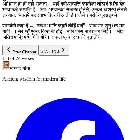
अभिमान हो ही नहीं सकता। यहाँ दैवी-सम्पत्ति कहनेका तात्पर्य है कि यह
भगवान्की सम्पत्ति है। अतः भगवान्का सम्बन्ध होनेसे, उनका आश्रय लेनेसे
शरणागत भक्तमें यह स्वाभाविक ही आती है। जैसे शबरीके प्रसङ्गमें
रामजीने कहा है --, नवधा भगति कहउँ तोहिं पाहीं। सावधान सुनु धरु मन
माहीं।। नव महुँ एकउ जिन्ह कें होई। नारि पुरुष सचराचर कोई।। सोइ
अतिसय प्रिय भामिनि मोरें। सकल प्रकार भगति दृढ़ तोरें।।
Prev Chapter
कविता
16.4
1-3
of
24
verses
भागवद गीता
Ancient wisdom for modern life