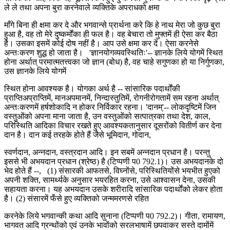
ले ले तथा अपना बुरा करनेवाले व्यक्तिके अपराधको क्षमा
माँगे बिना ही क्षमा कर दे और भगवान्से प्रार्थना करे कि हे नाथ मेरा जो कुछ बुरा
हुआ है, वह तो मेरे दुष्कर्मोंका ही फल है। वह बेचारा तो मुफ्तमें ही ऐसा कर बैठा
है। उसका इसमें कोई दोष नहीं है। आप उसे क्षमा कर दें। ऐसा करनेसे
अन्तःकरण शुद्ध हो जाता है। 'ज्ञानयोगव्यवस्थितिः'-- ज्ञानके लिये योगमें स्थित
होना अर्थात् परमात्मतत्त्वका जो ज्ञान (बोध) है, वह चाहे सगुणका हो या निर्गुणका,
उस ज्ञानके लिये योगमें
स्थित होना आवश्यक है। योगका अर्थ है -- सांसारिक पदार्थोंकी
प्राप्तिअप्राप्तिमें, मानअपमानमें, निन्दास्तुतिमें, रोगनीरोगतामें सम रहना अर्थात्
अन्तःकरणमें हर्षशोकादि न होकर निर्विकार रहना। 'दानम्'-- लोकदृष्टिमें जिन
वस्तुओंको अपना माना जाता है, उन वस्तुओंको सत्पात्रका तथा देश, काल,
परिस्थिति आदिका विचार रखते हुए आवश्यकतानुसार दूसरोंको वितीर्ण कर देना
दान है। दान कई तरहके होते हैं जैसे भूमिदान, गोदान,
स्वर्णदान, अन्नदान, वस्त्रदान आदि। इन सबमें अन्नदान प्रधान है। परन्तु
इससे भी अभयदान प्रधान (श्रेष्ठ) है (टिप्पणी प0 792.1)। उस अभयदानके दो
भेद होते हैं --, (1) संसारकी आफतसे, विघ्नोंसे, परिस्थितियोंसे भयभीत हुएको
अपनी शक्ति, सामर्थ्यके अनुसार भयरहित करना, उसे आश्वासन देना, उसकी
सहायता करना। यह अभयदान उसके शरीरादि सांसारिक पदार्थोंको लेकर होता
है। (2) संसारमें फँसे हुए व्यक्तिको जन्ममरणसे रहित
करनेके लिये भगवान्की कथा आदि सुनाना (टिप्पणी प0 792.2)। गीता, रामायण,
भागवत आदि ग्रन्थोंको एवं उनके भावोंको सरलभाषामें छपवाकर सस्ते दामोंमें