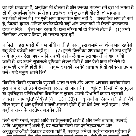
वह हमें धमकाता है, अनुचित भी बोलता है और उसका ठहरना हमें बुरा भी लगता है
तो भी स्वार्थ-हानिके भयसे हम उसके सामने कुछ नहीं बोलते, तो यह क्षमा
स्वार्थको लेकर है। पर ऐसी क्षमा वास्तविक क्षमा नहीं है। वास्तविक क्षमा तो वही
है, जिसमें 'हमारा अनिष्ट करनेवालेको यहाँ और परलोकमें भी किसी प्रकारका
दण्ड न मिले' -- ऐसा भाव रहता है।क्षमा माँगना भी दो रीतिसे होता है --(1) हमने
किसीका अपकार किया, तो उसका दण्ड हमें
न मिले -- इस भयसे भी क्षमा माँगी जाती है; परन्तु इस क्षमामें स्वार्थका भाव रहनेसे
यह ऊँचे दर्जेकी क्षमा नहीं है। (2) हमसे किसीका अपराध हुआ, तो अब यहाँसे
आगे उम्रभर ऐसा अपराध फिर कभी नहीं करूँगा -- इस भावसे जो क्षमा माँगी
जाती है, वह अपने सुधारकी दृष्टिको लेकर होती है और ऐसी क्षमा माँगनेसे ही
मनुष्यकी उन्नति होती है। मनुष्य क्षमाको अपनेमें लाना चाहे तो कौन-सा उपाय
करे? यदि मनुष्य अपने लिये
किसीसे किसी प्रकारके सुखकी आशा न रखे और अपना अपकार करनेवालेका
बुरा न चाहे? तो उसमें क्षमाभाव प्रकट हो जाता है। 'धृतिः'--किसी भी अनुकूल
या प्रतिकूल परिस्थितिमें विचलित न होकर अपनी स्थितिमें कायम रहनेकी
शक्तिका नाम 'धृति' (धैर्य) है (गीता 18। 33)। वृत्तियाँ सात्त्विक होती हैं तो धैर्य
ठीक रहता है और वृत्तियाँ राजसी-तामसी होती हैं तो धैर्य वैसा नहीं रहता। जैसे
बद्रीनारायणके रास्तेपर चलनेवालेके
लिये कभी गरमी, चढ़ाई आदि प्रतिकूलताएँ आती हैं और कभी ठण्डक, उतराई
आदि अनुकूलताएँ आती हैं, पर चलनेवालेको उन प्रतिकूलताओं और
अनूकूलताओंको देखकर ठहरना नहीं है, प्रत्युत 'हमें तो बद्रीनारायण पहुँचना है'