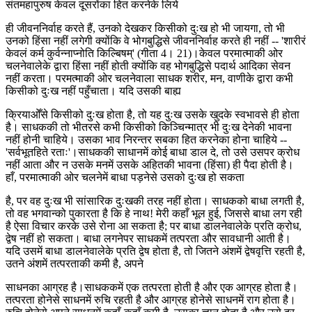
संतमहापुरुष केवल दूसरोंका हित करनेके लिये
ही जीवननिर्वाह करते हैं, उनको देखकर किसीको दुःख हो भी जायगा, तो भी
उनको हिंसा नहीं लगेगी क्योंकि वे भोगबुद्धिसे जीवननिर्वाह करते ही नहीं -- 'शारीरं
केवलं कर्म कुर्वन्नाप्नोति किल्बिषम्' (गीता 4। 21)।केवल परमात्माकी ओर
चलनेवालेके द्वारा हिंसा नहीं होती क्योंकि वह भोगबुद्धिसे पदार्थ आदिका सेवन
नहीं करता। परमत्माकी ओर चलनेवाला साधक शरीर, मन, वाणीके द्वारा कभी
किसीको दुःख नहीं पहुँचाता। यदि उसकी बाह्य
क्रियाओँसे किसीको दुःख होता है, तो यह दुःख उसके खुदके स्वभावसे ही होता
है। साधककी तो भीतरसे कभी किसीको किञ्चिन्मात्र भी दुःख देनेकी भावना
नहीं होनी चाहिये। उसका भाव निरन्तर सबका हित करनेका होना चाहिये --
'सर्वभूतहिते रताः'।साधककी साधानमें कोई बाधा डाल दे, तो उसे उसपर क्रोध
नहीं आता और न उसके मनमें उसके अहितकी भावना (हिंसा) ही पैदा होती है।
हाँ, परमात्माकी ओर चलनेमें बाधा पड़नेसे उसको दुःख हो सकता
है, पर वह दुःख भी सांसारिक दुःखकी तरह नहीं होता। साधकको बाधा लगती है,
तो वह भगवान्को पुकारता है कि हे नाथ! मेरी कहाँ भूल हुई, जिससे बाधा लग रही
है ऐसा विचार करके उसे रोना आ सकता है; पर बाधा डालनेवालेके प्रति क्रोध,
द्वेष नहीं हो सकता। बाधा लगनेपर साधकमें तत्परता और सावधानी आती है।
यदि उसमें बाधा डालनेवालेके प्रति द्वेष होता है, तो जितने अंशमें द्वेषवृत्ति रहती है,
उतने अंशमें तत्परताकी कमी है, अपने
साधनका आग्रह है।साधककमें एक तत्परता होती है और एक आग्रह होता है।
तत्परता होनेसे साधनमें रुचि रहती है और आग्रह होनेसे साधनमें राग होता है।