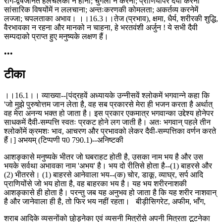
राग-द्वेषजनित हलचलका न होना; चुगली न करना; प्राणियोंपर दया करना
सांसारिक विषयोंमें न ललचाना; अन्तःकरणकी कोमलता; अकर्तव्य करनेमें
लज्जा; चपलताका अभाव। ।।16.3।।तेज (प्रभाव), क्षमा, धैर्य, शरीरकी शुद्धि,
वैरभावका न रहना और मानको न चाहना, हे भरतवंशी अर्जुन ! ये सभी दैवी
सम्पदाको प्राप्त हुए मनुष्यके लक्षण हैं।
•••
टीका
।।16.1।। व्याख्या--[पंद्रहवें अध्यायके उन्नीसवें श्लोकमें भगवान्ने कहा कि
'जो मुझे पुरुषोत्तम जान लेता है, वह सब प्रकारसे मेरा ही भजन करता है अर्थात्
वह मेरा अनन्य भक्त हो जाता है। इस प्रकार एकमात्र भगवान्का उद्देश्य होनेपर
साधकमें दैवी-सम्पत्ति स्वतः प्रकट होने लग जाती है। अतः भगवान् पहले तीन
श्लोकोंमें क्रमशः भाव, आचरण और प्रभावको लेकर दैवी-सम्पत्तिका वर्णन करते
हैं।] अभयम् (टिप्पणी प0 790.1)--अनिष्टकी
आशङ्कासे मनुष्यके भीतर जो घबराहट होती है, उसका नाम भय है और उस
भयके सर्वथा अभावका नाम 'अभय' है। भय दो रीतिसे होता है--(1) बाहरसे और
(2) भीतरसे। (1) बाहरसे आनेवाला भय--(क) चोर, डाकू, व्याघ्र, सर्प आदि
प्राणियोंसे जो भय होता है, वह बाहरका भय है। यह भय शरीरनाशकी
आशङ्कासे ही होता है। परन्तु जब यह अनुभव हो जाता है कि यह शरीर नाशवान्
है और जानेवाला ही है, तो फिर भय नहीं रहता। बीड़ीसिगरेट, अफीम, भाँग,
शराब आदिके व्यसनोंको छो़ड़नेका एवं व्यसनी मित्रोंसे अपनी मित्रता टूटनेका