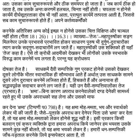
अतः उसका काम सुचारुरूपसे और ठीक समयपर हो जाता है। जब कार्य ठीक हो
जाता है, तब उसके अन्तःकरणमें हलचल, चिन्ता नहीं होती। चपलता न होनेसे
कार्यमें दीर्घसूत्रताका दोष भी नहीं आता, प्रत्युत कार्यमें तत्परता आती है, जिससे
सब काम सुचारुरूपसे होते हैं। अपने कर्तव्यकर्मोंको
करनेके अतिरिक्त अन्य कोई इच्छा न होनेसे उसका चित्त विक्षिप्त और चञ्चल
नहीं होता (गीता 18। 26)। ।।16.3।। व्याख्या--'तेजः'--महापुरुषोंका सङ्ग
मिलनेपर उनके प्रभावसे प्रभावित होकर साधारण पुरुष भी दुर्गुण-दुराचारोंका
त्याग करके सद्गुण-सदाचारोंमें लग जाते हैं। महापुरुषोंकी उस शक्तिको ही यहाँ
'तेज' कहा है। ऐसे तो क्रोधी आदमीको देखकर भी लोगोंको उसके स्वभावके
विरुद्ध काम करनेमें भय लगता है; परन्तु यह क्रोधरूप
दोषका तेज है। साधकमें दैवी सम्पत्तिके गुण प्रकट होनेसे उसको देखकर
दूसरे लोगोंके भीतर स्वाभाविक ही सौम्यभाव आते हैं अर्थात् उस साधकके सामने
दूसरे लोग दुराचार करनेमें लज्जित होते हैं, हिचकते हैं और अनायास ही
सद्भावपूर्वक सदाचार करने लग जाते हैं। यही उन दैवी-सम्पत्तिवालोंका तेज
(प्रभाव) है। 'क्षमा'--बिना कारण अपराध करनेवालेको दण्ड देनेकी सामर्थ्य
रहते हुए भी उसके अपराधको सह लेना और उसको माफ
कर देना 'क्षमा' (टिप्पणी प0 798) है। यह क्षमा मोह-ममता, भय और स्वार्थको
लेकर भी की जाती है; जैसे--पुत्रके अपराध कर देनेपर पिता उसे 'क्षमा' कर देता
है, तो यह क्षमा मोह-ममताको लेकर होनेसे शुद्ध नही है। इसी प्रकार किसी
बलवान् एवं क्रूर व्यक्तिके द्वारा हमारा अपराध किये जानेपर हम भयवश उसके
सामने कुछ नहीं बोलते, तो यह क्षमा भयको लेकर है। हमारी धन-सम्पत्तिकी
जाँच-पड़ताल करनेके लिये इन्सपेक्टर आता है, तो