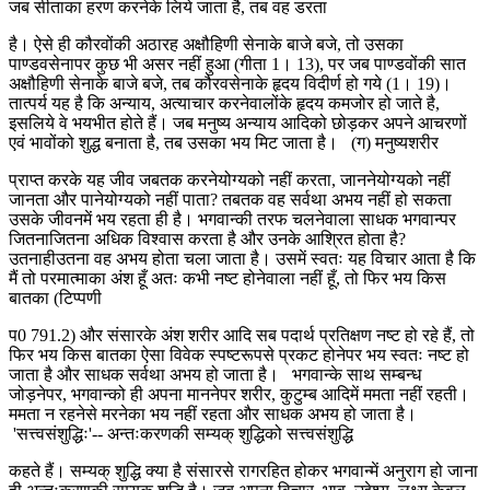
जब सीताका हरण करनेके लिये जाता है, तब वह डरता
है। ऐसे ही कौरवोंकी अठारह अक्षौहिणी सेनाके बाजे बजे, तो उसका
पाण्डवसेनापर कुछ भी असर नहीं हुआ (गीता 1। 13), पर जब पाण्डवोंकी सात
अक्षौहिणी सेनाके बाजे बजे, तब कौरवसेनाके हृदय विदीर्ण हो गये (1। 19)।
तात्पर्य यह है कि अन्याय, अत्याचार करनेवालोंके हृदय कमजोर हो जाते है,
इसलिये वे भयभीत होते हैं। जब मनुष्य अन्याय आदिको छोड़कर अपने आचरणों
एवं भावोंको शुद्ध बनाता है, तब उसका भय मिट जाता है। (ग) मनुष्यशरीर
प्राप्त करके यह जीव जबतक करनेयोग्यको नहीं करता, जाननेयोग्यको नहीं
जानता और पानेयोग्यको नहीं पाता? तबतक वह सर्वथा अभय नहीं हो सकता
उसके जीवनमें भय रहता ही है। भगवान्की तरफ चलनेवाला साधक भगवान्पर
जितनाजितना अधिक विश्वास करता है और उनके आश्रित होता है?
उतनाहीउतना वह अभय होता चला जाता है। उसमें स्वतः यह विचार आता है कि
मैं तो परमात्माका अंश हूँ अतः कभी नष्ट होनेवाला नहीं हूँ, तो फिर भय किस
बातका (टिप्पणी
प0 791.2) और संसारके अंश शरीर आदि सब पदार्थ प्रतिक्षण नष्ट हो रहे हैं, तो
फिर भय किस बातका ऐसा विवेक स्पष्टरूपसे प्रकट होनेपर भय स्वतः नष्ट हो
जाता है और साधक सर्वथा अभय हो जाता है। भगवान्के साथ सम्बन्ध
जोड़नेपर, भगवान्को ही अपना माननेपर शरीर, कुटुम्ब आदिमें ममता नहीं रहती।
ममता न रहनेसे मरनेका भय नहीं रहता और साधक अभय हो जाता है।
'सत्त्वसंशुद्धिः'-- अन्तःकरणकी सम्यक् शुद्धिको सत्त्वसंशुद्धि
कहते हैं। सम्यक् शुद्धि क्या है संसारसे रागरहित होकर भगवान्में अनुराग हो जाना