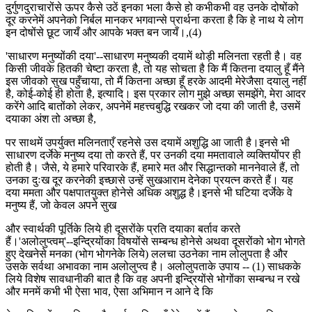
दुर्गुणदुराचारोंसे ऊपर कैसे उठें इनका भला कैसे हो कभीकभी वह उनके दोषोंको
दूर करनेमें अपनेको निर्बल मानकर भगवान्से प्रार्थना करता है कि हे नाथ ये लोग
इन दोषोंसे छूट जायँ और आपके भक्त बन जायँ।,(4)
'साधारण मनुष्योंकी दया'--साधारण मनुष्यकी दयामें थोड़ी मलिनता रहती है। वह
किसी जीवके हितकी चेष्टा करता है, तो यह सोचता है कि मैं कितना दयालु हूँ मैंने
इस जीवको सुख पहुँचाया, तो मैं कितना अच्छा हूँ हरके आदमी मेरेजैसा दयालु नहीं
है, कोई-कोई ही होता है, इत्यादि। इस प्रकार लोग मुझे अच्छा समझेंगे, मेरा आदर
करेंगे आदि बातोंको लेकर, अपनेमें महत्त्वबुद्धि रखकर जो दया की जाती है, उसमें
दयाका अंश तो अच्छा है,
पर साथमें उपर्युक्त मलिनताएँ रहनेसे उस दयामें अशुद्धि आ जाती है।इनसे भी
साधारण दर्जेके मनुष्य दया तो करते हैं, पर उनकी दया ममतावाले व्यक्तियोंपर ही
होती है। जैसे, ये हमारे परिवारके हैं, हमारे मत और सिद्धान्तको माननेवाले हैं, तो
उनका दुःख दूर करनेकी इच्छासे उन्हें सुखआराम देनेका प्रयत्न करते हैं। यह
दया ममता और पक्षपातयुक्त होनेसे अधिक अशुद्ध है।इनसे भी घटिया दर्जेके वे
मनुष्य हैं, जो केवल अपने सुख
और स्वार्थकी पूर्तिके लिये ही दूसरोंके प्रति दयाका बर्ताव करते
हैं।'अलोलुप्त्वम्'--इन्द्रियोंका विषयोंसे सम्बन्ध होनेसे अथवा दूसरोंको भोग भोगते
हुए देखनेसे मनका (भोग भोगनेके लिये) ललचा उठनेका नाम लोलुपता है और
उसके सर्वथा अभावका नाम अलोलुप्त्व है। अलोलुपताके उपाय -- (1) साधकके
लिये विशेष सावधानीकी बात है कि वह अपनी इन्द्रियोंसे भोगोंका सम्बन्ध न रखे
और मनमें कभी भी ऐसा भाव, ऐसा अभिमान न आने दे कि