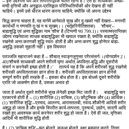
-- इस उद्देश्यसे धैर्य और तत्परतापूर्वक चलते रहना है। ऐसे ही साधकको अच्छी-
मन्दी वृत्तियों और अनुकूल-प्रतिकूल परिस्थितियोंकी ओर देखना ही नहीं
चाहिये। इनमें उसे धीरज धारण करना चाहिये; क्योंकि जो अपना उद्देश्य
सिद्ध करना चाहता है, वह मार्गमें आनेवाले सुख और दुःखको नहीं देखता-- मनस्वी
कार्यार्थी न गणयति दुःखं न च सुखम्।। (भर्तृहरिनीतिशतक) 'शौचम्'--
बाह्यशुद्धि एवं अन्तःशुद्धिका नाम 'शौच' है (टिप्पणी प0 799.1)। परमात्मप्राप्तिका
उद्देश्य रखनेवाला साधक बाह्यशुद्धिका भी खयाल रखता है; क्योंकि बाह्यशुद्धि
रखनेसे अन्तःकरणकी शुद्धि स्वतः होती है और अन्तःकरण शुद्ध होनेपर बाह्य-
अशुद्धि उसको सुहाती नहीं। इस विषयपर
पतञ्जलि महाराजने कहा है -- शौचात् स्वाङ्गजुगुप्सा परैरसंसर्गः।(योगदर्शन 2।
40)'शौचसे साधककी अपने शरीरमें घृणा अर्थात् अपवित्र-बुद्धि और दूसरोंसे
संसर्ग न करनेकी इच्छा होती है।' तात्पर्य यह है कि अपने शरीरको शुद्ध रखनेसे
शरीरकी अपवित्रताका ज्ञान होता है। शरीरकी अपवित्रताका ज्ञान होनेसे
सम्पूर्ण शरीर इसी तरहके हैं -- इसका बोध होता है। इस बोधसे दूसरे शरीरोंके
प्रति जो आकर्षण होता है, उसका अभाव हो
जाता है अर्थात् दूसरे शरीरोंसे सुख लेनेकी इच्छा मिट जाती है। बाह्यशुद्धि चार
प्रकारसे होती है -- (1) शारीरिक (2) वाचिक, (3) कौटुम्बिक और (4) आर्थिक।
(1) 'शारीरिक शुद्धि'--प्रमाद, आलस्य, आरामतलबी, स्वाद-शौकीनी आदिसे शरीर
अशुद्ध हो जाता है और इनके विपरीत कार्य-तत्परता, पुरुषार्थ, उद्योग, सादगी आदि
रखते हुए आवश्यक कार्य करनेपर शरीर शुद्ध हो जाता है। ऐसे ही जल, मृत्तिका
आदिसे भी शारीरिक शुद्धि होती
है। (2) 'वाचिक शुद्धि'--झूठ बोलने, कड़ुआ बोलने, वृक्षा बकवाद करने, निन्दा