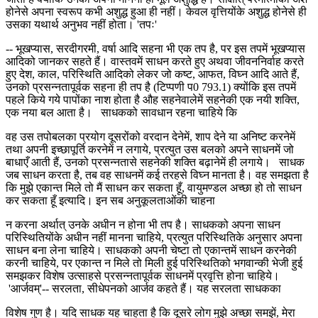
होनेसे अपना स्वरूप कभी अशुद्ध हुआ ही नहीं। केवल वृत्तियोंके अशुद्ध होनेसे ही
उसका यथार्थ अनुभव नहीं होता। 'तपः'
-- भूखप्यास, सरदीगरमी, वर्षा आदि सहना भी एक तप है, पर इस तपमें भूखप्यास
आदिको जानकर सहते हैं। वास्तवमें साधन करते हुए अथवा जीवननिर्वाह करते
हुए देश, काल, परिस्थिति आदिको लेकर जो कष्ट, आफत, विघ्न आदि आते हैं,
उनको प्रसन्नतापूर्वक सहना ही तप है (टिप्पणी प0 793.1) क्योंकि इस तपमें
पहले किये गये पापोंका नाश होता है औह सहनेवालेमें सहनेकी एक नयी शक्ति,
एक नया बल आता है। साधकको सावधान रहना चाहिये कि
वह उस तपोबलका प्रयोग दूसरोंको वरदान देनेमें, शाप देने या अनिष्ट करनेमें
तथा अपनी इच्छापूर्ति करनेमें न लगाये, प्रत्युत उस बलको अपने साधनमें जो
बाधाएँ आती हैं, उनको प्रसन्नतासे सहनेकी शक्ति बढ़ानेमें ही लगाये। साधक
जब साधन करता है, तब वह साधनमें कई तरहसे विघ्न मानता है। वह समझता है
कि मुझे एकान्त मिले तो मैं साधन कर सकता हूँ, वायुमण्डल अच्छा हो तो साधन
कर सकता हूँ इत्यादि। इन सब अनुकूलताओंकी चाहना
न करना अर्थात् उनके अधीन न होना भी तप है। साधकको अपना साधन
परिस्थितियोंके अधीन नहीं मानना चाहिये, प्रत्युत परिस्थितिके अनुसार अपना
साधन बना लेना चाहिये। साधकको अपनी चेष्टा तो एकान्तमें साधन करनेकी
करनी चाहिये, पर एकान्त न मिले तो मिली हुई परिस्थितिको भगवान्की भेजी हुई
समझकर विशेष उत्साहसे प्रसन्नतापूर्वक साधनमें प्रवृत्ति होना चाहिये।
'आर्जवम्'-- सरलता, सीधेपनको आर्जव कहते हैं। यह सरलता साधकका
विशेष गुण है। यदि साधक यह चाहता है कि दूसरे लोग मुझे अच्छा समझें, मेरा