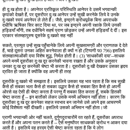
ही दुःख होता है। अपनेपर प्रतिकूल परिस्थिति आनेपर वे उसमें भगवान्की
कृपाको देखते हैं, पर दूसरोंपर दुःख आनेपर उन्हें सुखी करनेके लिये वे उनके
दुःखको स्वयं अपनेपर ले लेते हैं। जैसे, इन्द्रने क्रोधपूर्वक बिना अपराधके
दधीचि ऋषिका सिर काट दिया था, पर जब इन्द्रने अपनी रक्षाके लिये उनकी
ह़ड्डियाँ माँगी, तब दधीचिने सहर्ष प्राण छोड़कर उन्हें अपनी हड्डियाँ दे दीं। इस
प्रकार संतमहापुरुष दूसरेके दुःखको सह नहीं
सकते, प्रत्युत उन्हें सुख पहुँचानेके लिये अपनी सुखसामग्री और प्राणतक दे देते
हैं, चाहे दूसरा उनका अहित करनेवाला ही क्यों न हो (टिप्पणी प0 796) इसलिये
संतमहात्माओंकी दया विशेष शुद्ध, निर्मल होती है। (3) 'साधकोंकी दया'--साधक
अपने मनमें दूसरोंका दुःख दूर करनेकी भावना रखता है और उसके अनुसार
उनका दुःख दूर करनेकी चेष्टा भी करता है। दूसरोंको दुःखी देखकर उसका हृदय
द्रवित हो जाता है क्योंकि वह अपनी ही तरह
दूसरोंके दुःखको भी समझता है। इसलिये उसका यह भाव रहता है कि सब सुखी
कैसे हों सबका भला कैसे हो सबका उद्धार कैसे हो सबका हित कैसे हो अपनी
ओरसे वह ऐसी ही चेष्टा करता है परन्तु मैं सबका हित करता हूँ, सबके हितकी
चेष्टा करता हूँ -- इन बातोंको लेकर उसके मनमें अभिमान नहीं होता। कारण कि
दूसरोंका दुःख दूर करनेका सहज स्वभाव बन जानेसे उसे अपने इस आचरणमें
कोई विशेषता नहीं दीखती। इसलिये उसको अभिमान नहीं होता।जो
प्राणी भगवान्की ओर नहीं चलते, दुर्गुणदुराचारोंमें रत रहते हैं, दूसरोंका अपराध
करते हैं और अपना पतन करते हैं -- ऐसे मनुष्योंपर साधकको क्रोध न आकर दया
आती है। इसलिये वह हरदम ऐसी चेष्टा करता रहता है कि ये लोग