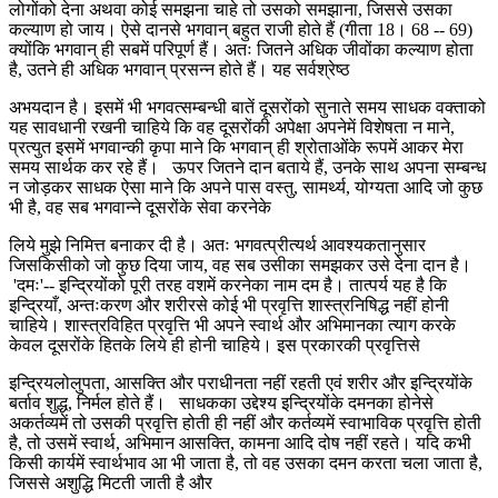
लोगोंको देना अथवा कोई समझना चाहे तो उसको समझाना, जिससे उसका
कल्याण हो जाय। ऐसे दानसे भगवान् बहुत राजी होते हैं (गीता 18। 68 -- 69)
क्योंकि भगवान् ही सबमें परिपूर्ण हैं। अतः जितने अधिक जीवोंका कल्याण होता
है, उतने ही अधिक भगवान् प्रसन्न होते हैं। यह सर्वश्रेष्ठ
अभयदान है। इसमें भी भगवत्सम्बन्धी बातें दूसरोंको सुनाते समय साधक वक्ताको
यह सावधानी रखनी चाहिये कि वह दूसरोंकी अपेक्षा अपनेमें विशेषता न माने,
प्रत्युत इसमें भगवान्की कृपा माने कि भगवान् ही श्रोताओंके रूपमें आकर मेरा
समय सार्थक कर रहे हैं। ऊपर जितने दान बताये हैं, उनके साथ अपना सम्बन्ध
न जोड़कर साधक ऐसा माने कि अपने पास वस्तु, सामर्थ्य, योग्यता आदि जो कुछ
भी है, वह सब भगवान्ने दूसरोंके सेवा करनेके
लिये मुझे निमित्त बनाकर दी है। अतः भगवत्प्रीत्यर्थ आवश्यकतानुसार
जिसकिसीको जो कुछ दिया जाय, वह सब उसीका समझकर उसे देना दान है।
'दमः'-- इन्द्रियोंको पूरी तरह वशमें करनेका नाम दम है। तात्पर्य यह है कि
इन्द्रियाँ, अन्तःकरण और शरीरसे कोई भी प्रवृत्ति शास्त्रनिषिद्ध नहीं होनी
चाहिये। शास्त्रविहित प्रवृत्ति भी अपने स्वार्थ और अभिमानका त्याग करके
केवल दूसरोंके हितके लिये ही होनी चाहिये। इस प्रकारकी प्रवृत्तिसे
इन्द्रियलोलुपता, आसक्ति और पराधीनता नहीं रहती एवं शरीर और इन्द्रियोंके
बर्ताव शुद्ध, निर्मल होते हैं। साधकका उद्देश्य इन्द्रियोंके दमनका होनेसे
अकर्तव्यमें तो उसकी प्रवृत्ति होती ही नहीं और कर्तव्यमें स्वाभाविक प्रवृत्ति होती
है, तो उसमें स्वार्थ, अभिमान आसक्ति, कामना आदि दोष नहीं रहते। यदि कभी
किसी कार्यमें स्वार्थभाव आ भी जाता है, तो वह उसका दमन करता चला जाता है,
जिससे अशुद्धि मिटती जाती है और