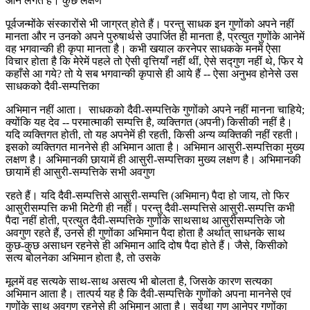
आने लगते हैं। कुछ लक्षण
पूर्वजन्मोंके संस्कारोंसे भी जाग्रत् होते हैं। परन्तु साधक इन गुणोंको अपने नहीं
मानता और न उनको अपने पुरुषार्थसे उपार्जित ही मानता है, प्रत्युत गुणोंके आनेमें
वह भगवान्की ही कृपा मानता है। कभी खयाल करनेपर साधकके मनमें ऐसा
विचार होता है कि मेरेमें पहले तो ऐसी वृत्तियाँ नहीं थीं, ऐसे सद्गुण नहीं थे, फिर ये
कहाँसे आ गये? तो ये सब भगवान्की कृपासे ही आये हैं -- ऐसा अनुभव होनेसे उस
साधकको दैवी-सम्पत्तिका
अभिमान नहीं आता। साधकको दैवी-सम्पत्तिके गुणोंको अपने नहीं मानना चाहिये;
क्योंकि यह देव -- परमात्माकी सम्पत्ति है, व्यक्तिगत (अपनी) किसीकी नहीं है।
यदि व्यक्तिगत होती, तो यह अपनेमें ही रहती, किसी अन्य व्यक्तिकी नहीं रहती।
इसको व्यक्तिगत माननेसे ही अभिमान आता है। अभिमान आसुरी-सम्पत्तिका मुख्य
लक्षण है। अभिमानकी छायामें ही आसुरी-सम्पत्तिका मुख्य लक्षण है। अभिमानकी
छायामें ही आसुरी-सम्पत्तिके सभी अवगुण
रहते हैं। यदि दैवी-सम्पत्तिसे आसुरी-सम्पत्ति (अभिमान) पैदा हो जाय, तो फिर
आसुरीसम्पत्ति कभी मिटेगी ही नहीं। परन्तु दैवी-सम्पत्तिसे आसुरी-सम्पत्ति कभी
पैदा नहीं होती, प्रत्युत दैवी-सम्पत्तिके गुणोंके साथसाथ आसुरीसम्पत्तिके जो
अवगुण रहते हैं, उनसे ही गुणोंका अभिमान पैदा होता है अर्थात् साधनके साथ
कुछ-कुछ असाधन रहनेसे ही अभिमान आदि दोष पैदा होते हैं। जैसे, किसीको
सत्य बोलनेका अभिमान होता है, तो उसके
मूलमें वह सत्यके साथ-साथ असत्य भी बोलता है, जिसके कारण सत्यका
अभिमान आता है। तात्पर्य यह है कि दैवी-सम्पत्तिके गुणोंको अपना माननेसे एवं
गुणोंके साथ अवगुण रहनेसे ही अभिमान आता है। सर्वथा गुण आनेपर गुणोंका