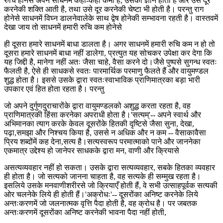
रुचि होनेसे अपने साधनमें कहाँ-कहाँ कमी है, उसका ज्ञान होता है और उसे दूर
करनेकी शक्ति आती है, तथा उसे दूर करनेकी चेष्टा भी होती है। परन्तु राग
होनेसे साधनमें विघ्न डालनेवालेके साथ द्वेष होनेकी सम्भावना रहती है। वास्तवमें
देखा जाय तो साधनमें हमारी रुचि कम होनेसे
ही दूसरा हमारे साधनमें बाधा डालता है। अगर साधनमें हमारी रुचि कम न हो तो
दूसरा हमारे साधनमें बाधा नहीं डालेगा, प्रत्युत यह सोचकर उपेक्षा कर देगा कि
यह जिद्दी है, मानेगा नहीं अतः जैसा चाहे, वैसा करने दो।जैसे पुष्पसे सुगन्ध स्वतः
फैलती है, ऐसे ही साधकसे स्वतः पारमार्थिक परमाणु फैलते हैं और वायुमण्डल
शुद्ध होता है। इससे उसके द्वारा स्वतःस्वाभाविक प्राणिमात्रका बड़ा भारी
उपकार एवं हित होता रहता है। परन्तु
जो अपने दुर्गुणदुराचारोंके द्वारा वायुमण्डलको अशुद्ध करता रहता है, वह
प्राणिमात्रकी हिंसा करनेका अपराधी होता है।'सत्यम्'-- अपने स्वार्थ और
अभिमानका त्याग करके केवल दूसरोंके हितकी दृष्टिसे जैसा सुना, देखा,
पढ़ा,समझा और निश्चय किया है, उससे न अधिक और न कम -- वैसाकावैसा
प्रिय शब्दोंमें कह देना,सत्य है।सत्यस्वरूप परमात्माको पाने और जाननेका
एकमात्र उद्देश्य हो जानेपर साधकके द्वारा मन, वाणी और क्रियासे
असत्यव्यवहार नहीं हो सकता। उसके द्वारा सत्यव्यवहार, सबके हितका व्यवहार
ही होता है। जो सत्यको जानना चाहता है, वह सत्यके ही सम्मुख रहता है।
इसलिये उसके मनवाणीशरीरसे जो क्रियाएँ होती हैं, वे सभी उत्साहपूर्वक सत्यकी
ओर चलनेके लिये ही होती हैं।'अक्रोधः'-- दूसरोंका अनिष्ट करनेके लिये
अन्तःकरणमें जो जलनात्मक वृत्ति पैदा होती है, वह क्रोध है। पर जबतक
अन्तःकरणमें दूसरोंका अनिष्ट करनेकी भावना पैदा नहीं होती,