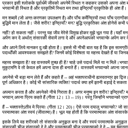
प्रकार इसी श्लोकके पूर्वार्धमें जीवको अपनेमें स्थित न कहकर उसको अपना अंश बत
भगवान्में ही स्थित है और प्रकृतिमें स्थित मन तथा इन्द्रियाँ प्रकृतिके ही अंश
मन शब्दमें (जो अन्तःकरणका उपलक्षण है) और पाँच कर्मेन्द्रियों तथा पाँच प्राणोंका 
बुद्धिमें मान लेता है। जैसे शरीर? इन्द्रियाँ? मन? बुद्धि प्रकृतिका अंश होनेसे कभी
नहीं? हो सकता नहीं। परन्तु यह जीव मेरेसे विमुख होकर मुझे भूल गया है।यहाँ मन 
अर्पण कर दे अर्थात् संसारकी सेवामें लगा दे और अपनेआपको भगवान्के अर्पण कर 
और अपने लिये मानकर दुःखी होता है। इससे भी नीची बात यह है कि इस सामग्रीक
पदार्थोंकी आवश्यकता समझते हैं? जिनमें कोई विशेषता या महत्त्व देखते हैं या जिन
महत्त्व समझता है? वह वास्तवमें तुच्छ ही है? चाहे उसे पदार्थ मिलें या न मिलें।भग
मुकुटमणि वे तो केवल हमें अपना दास ही बनाते हैं। वास्तवमें भगवान्को अपना जा
अपनेसे भी बड़ा मान लेते हैं और कहते हैं -- अहं भक्तपराधीनो ह्यस्वतन्त्र इव द्विज
पूर्ण अधिकार है। कोई भी सांसारिक व्यक्ति? पदार्थ क्या हमें इतनी बड़ाई दे सक
अपमान करता है और अपनेको नीचे गिराता है। अगर मनुष्य इन शरीर? इन्द्रियाँ? मन
भगवान् अपना प्रिय कहते हैं (गीता 12। 13 -- 19)। परंतु जिन्होंने भगवान्को प्रा
हैं -- भक्तास्तेऽतीव मे प्रियाः (गीता 12। 20)। ऐसे परम दयालु भगवान्को? जो 
परमात्माका अंश स्वयं (जीवात्मा) है। भूल यह होती है कि परमात्माका अंश सं
इसके लिये वह शरीरको तो संसारके अनुकूल बना दे और स्वयं परमात्माके अनुकूल 
संसारकी चीज संसारको दे दे और परमात्माकी चीज परमात्माको दे दे -- यह ईमानद