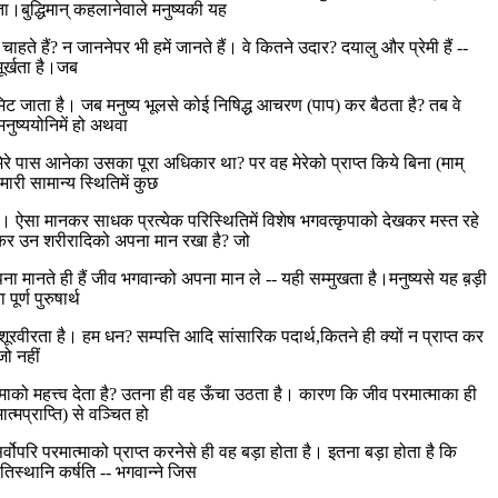
।बुद्धिमान् कहलानेवाले मनुष्यकी यह
हते हैं? न जाननेपर भी हमें जानते हैं। वे कितने उदार? दयालु और प्रेमी हैं --
मूर्खता है।जब
िट जाता है। जब मनुष्य भूलसे कोई निषिद्ध आचरण (पाप) कर बैठता है? तब वे
 मनुष्ययोनिमें हो अथवा
े पास आनेका उसका पूरा अधिकार था? पर वह मेरेको प्राप्त किये बिना (माम्
मारी सामान्य स्थितिमें कुछ
ैं। ऐसा मानकर साधक प्रत्येक परिस्थितिमें विशेष भगवत्कृपाको देखकर मस्त रहे
नकर उन शरीरादिको अपना मान रखा है? जो
ा मानते ही हैं जीव भगवान्को अपना मान ले -- यही सम्मुखता है।मनुष्यसे यह ब़ड़ी
र्ण पुरुषार्थ
शूरवीरता है। हम धन? सम्पत्ति आदि सांसारिक पदार्थ,कितने ही क्यों न प्राप्त कर
जो नहीं
्माको महत्त्व देता है? उतना ही वह ऊँचा उठता है। कारण कि जीव परमात्माका ही
्मप्राप्ति) से वञ्चित हो
परि परमात्माको प्राप्त करनेसे ही वह बड़ा होता है। इतना बड़ा होता है कि
तिस्थानि कर्षति -- भगवान्ने जिस