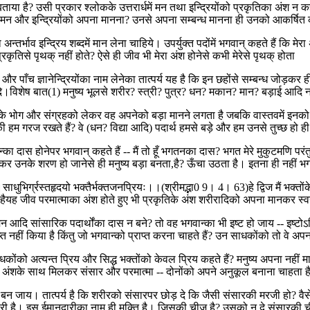
ाया है? उसी प्रकार श्लोकके उत्तरार्धमें मन तथा इन्द्रियोंको प्रकृतिका अंश न 
 हैं। मन और इन्द्रियोंको अपना मानना? उनसे अपना सम्बन्ध मानना ही उनको आकर्षित कर
अन्तर्भाव इन्द्रिय शब्दमें मान लेना चाहिये। उपर्युक्त पदोंमें भगवान् कहते हैं कि म
 प्रकृतिसे पृथक् नहीं होते? ऐसे ही जीव भी मेरा अंश होनेसे कभी मेरेसे पृथक् होता
और पाँच ज्ञानेन्द्रियोंका नाम लेनेका तात्पर्य यह है कि इन छहोंसे सम्बन्ध जोड़क
दे।विशेष बात(1) मनुष्य भूलसे शरीर? स्त्री? पुत्र? धन? मकान? मान? बड़ाई आदि 
े भोग और संग्रहको लेकर वह अपनेको बड़ा मानने लगता है जबकि वास्तवमें इनको 
की हम गरज रखते हैं? वे (धन? विद्या आदि) पदार्थ हमसे बड़े और हम उनसे तुच्छ हो ही
वान्का दास होनेपर भगवान् कहते हैं -- मैं तो हूँ भगतनका दास? भगत मेरे मुकुटमणि परं
नकर उनके शरण हो जानेसे ही मनुष्य बड़ा बनता,है? ऊँचा उठता है। इतना ही नहीं भ
।साधुभिर्ग्रस्तहृदयो भक्तैर्भक्तजनप्रियः।।(श्रीमद्भा0 9। 4। 63)हे द्विज मैं भक्तोंक
ता हैयह जीव परमात्माका अंश होते हुए भी प्रकृतिके अंश शरीरादिको अपना मानकर स्
 आदि सांसारिक पदार्थोंका दास न बने? तो वह भगवान्का भी इष्ट हो जाय -- इष्टोऽस
प्त नहीं किया है किंतु जो भगवान्को प्राप्त करना चाहते हैं? उन साधकोंको तो वे अप
साधकोंको अत्यन्त प्रिय और सिद्ध भक्तोंको केवल प्रिय कहते हैं? मनुष्य अपना न
सारके अंशके साथ मिलकर संसार और परमात्मा -- दोनोंको अपने अनुकूल बनाना चाहता
बन जाय। तात्पर्य है कि शरीरको संसारपर छोड़ दे कि जैसी संसारकी मरजी हो? वैस
ारी है। इस ईमानदारीका नाम ही मुक्ति है। जिसकी चीज है? उसको न दे संसारकी च