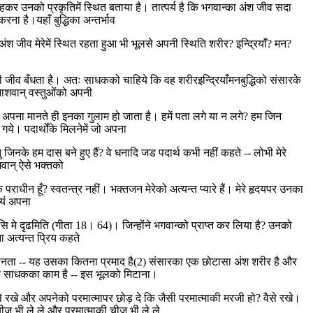
कहकर उनको प्रकृतिमें स्थित बताया है। तात्पर्य है कि भगवान्का अंश जीव सदा
ना है।यहाँ बुद्धिका अन्तर्भाव
ेरा अंश जीव मेरेमें स्थित रहता हुआ भी भूलसे अपनी स्थिति शरीर? इन्द्रियाँ? मन?
र ही जीव बँधता है। अतः साधकको चाहिये कि वह शरीरइन्द्रियाँमनबुद्धिको संसारके
नाशवान् वस्तुओंको अपनी
अपना मानते ही इनका गुलाम हो जाता है। हमें पता लगे या न लगे? हम जिन
 गये। पदार्थोंके मिलनेमें जो अपना
तु जिनके हम दास बने हुए हैं? वे धनादि जड पदार्थ कभी नहीं कहते -- लोभी मेरे
गवान् ऐसे भक्तको
े पराधीन हूँ? स्वतन्त्र नहीं। भक्तजन मेरेको अत्यन्त प्यारे हैं। मेरे हृदयपर उनका
वयं अपना
ि मे दृढमिति (गीता 18। 64)। जिन्होंने भगवान्को प्राप्त कर लिया है? उनको
ना अत्यन्त प्रिय कहते
हीं मानता -- यह उसका कितना प्रमाद है(2) संसारका एक छोटासा अंश शरीर है और
 है साधकका काम है -- इस भूलको मिटाना।
े रखे और अपनेको परमात्मापर छोड़ दे कि जैसी परमात्माकी मरजी हो? वैसे रखे।
ीज भी ले ले और परमात्माकी चीज भी ले ले