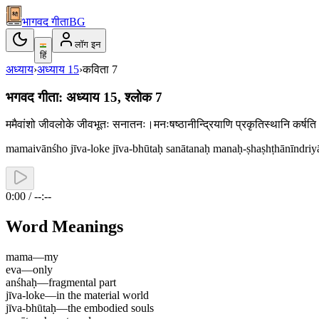
भागवद गीता
BG
लॉग इन
हिं
अध्याय
›
अध्याय
15
›
कविता
7
भगवद गीता: अध्याय 15, श्लोक 7
ममैवांशो जीवलोके जीवभूतः सनातनः।मनःषष्ठानीन्द्रियाणि प्रकृतिस्थानि कर्
mamaivānśho jīva-loke jīva-bhūtaḥ sanātanaḥ manaḥ-ṣhaṣhṭhānīndriyāṇi
0:00 / --:--
Word Meanings
mama
—
my
eva
—
only
anśhaḥ
—
fragmental part
jīva-loke
—
in the material world
jīva-bhūtaḥ
—
the embodied souls