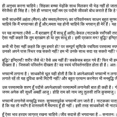
ही अनुभव करना चाहिये। सिंहका बच्चा भेड़ोंके साथ मिलकर भी भेड़ नहीं हो जात
मेरेजैसा ही सिंह है। ऐसे ही भगवान् यहाँ मम एव पदोंसे जीवको बोध कराते हैं कि ह
सभी साधनोंमें अहंता (मैंपन) और ममता(मेरापन) का परिवर्तनरूप साधन बहुत सुग
चाहिये कि मैं भगवान्का ही हूँ और,ममता यह होनी चाहिये कि भगवान् ही मेरे है
पर यह मान्यता (जैसे -- मैं ब्राह्मण हूँ मैं साधु हूँ आदि) केवल (नाटकके स्वाँगकी त
ऐसा नहीं कहते कि तुम ब्राह्मण हो या तुम साधु हो। इसी प्रकार मन? बुद्धि? इन्द
कभी भी ऐसा नहीं कहते कि तुम हमारे हो? पर सम्पूर्ण सृष्टिके रचयिता परमात्मा स
उनको अपने पास स्थिर रख सकते नहीं? हम भी उनके साथ सदा रह सकते नहीं? उन
बुद्धि? इन्द्रियाँ? शरीर जैसे थे? वैसे अब नहीं हैं? सबकेसब बदल गये हैं? फिर भी ह
दीखता है। जिसको परिवर्तन दीखता है? वह स्वयं परिवर्तनरहित होता ही है। अतः सं
भगवान्में लगाना है। साधकोंसे भूल यही होती है कि वे अपनेआपको भगवान्में न लगाकर म
लगाते रहें तो यह दुविधा कभी मिटेगी नहीं? और बहुत प्रयत्न करनेपर भी मनबुद्धि जैसे
उस परमात्माके शरण हूँ पदोंसे अपनेआपको परमात्मामें लगानेकी बात ही कही है।
जनम अनेक की सुधरै अबहीं आजु। होहि राम को नाम जपु तुलसी तजि कुसमाजु।।(दोह
भगवान्में लगानेसे मनबुद्धि स्वतः सुगमतापूर्वक भगवान्में लग जाते हैं। नाटकका
है कि यह तो स्वाँग है वास्तवमें मैं मेघनाद हूँ ही नहीं। इसी तरह साधकोंको भी 
हूँ ऐसा भाव हरदम जाग्रत् रखना चाहिये।जीव सदासे ही भगवान्का है -- सनातनः। 