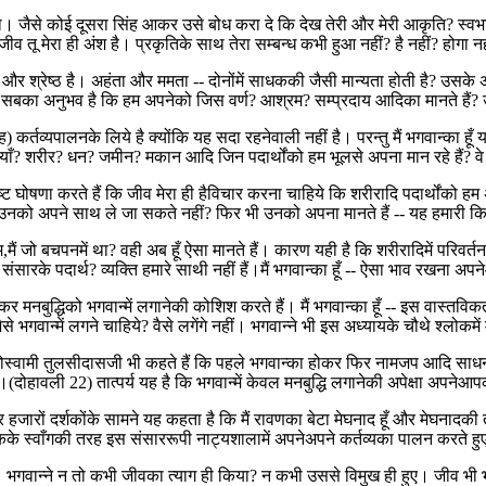
ा। जैसे कोई दूसरा सिंह आकर उसे बोध करा दे कि देख तेरी और मेरी आकृति? स्वभाव
े जीव तू मेरा ही अंश है। प्रकृतिके साथ तेरा सम्बन्ध कभी हुआ नहीं? है नहीं? होगा
म और श्रेष्ठ है। अहंता और ममता -- दोनोंमें साधककी जैसी मान्यता होती है? उ
ं। यह सबका अनुभव है कि हम अपनेको जिस वर्ण? आश्रम? सम्प्रदाय आदिका मानते है
रह) कर्तव्यपालनके लिये है क्योंकि यह सदा रहनेवाली नहीं है। परन्तु मैं भगवान्का हूँ
्रियाँ? शरीर? धन? जमीन? मकान आदि जिन पदार्थोंको हम भूलसे अपना मान रहे हैं? वे 
्पष्ट घोषणा करते हैं कि जीव मेरा ही हैविचार करना चाहिये कि शरीरादि पदार्थोंको ह
को अपने साथ ले जा सकते नहीं? फिर भी उनको अपना मानते हैं -- यह हमारी कितन
म,मैं जो बचपनमें था? वही अब हूँ ऐसा मानते हैं। कारण यही है कि शरीरादिमें परिवर्तन 
सारके पदार्थ? व्यक्ति हमारे साथी नहीं हैं।मैं भगवान्का हूँ -- ऐसा भाव रखना अ
नबुद्धिको भगवान्में लगानेकी कोशिश करते हैं। मैं भगवान्का हूँ -- इस वास्तविकताको भ
 भगवान्में लगने चाहिये? वैसे लगेंगे नहीं। भगवान्ने भी इस अध्यायके चौथे श्लोकमें म
 गोस्वामी तुलसीदासजी भी कहते हैं कि पहले भगवान्का होकर फिर नामजप आदि साधन
ावली 22) तात्पर्य यह है कि भगवान्में केवल मनबुद्धि लगानेकी अपेक्षा अपनेआपक
 पात्र हजारों दर्शकोंके सामने यह कहता है कि मैं रावणका बेटा मेघनाद हूँ और मेघ
नाटकके स्वाँगकी तरह इस संसाररूपी नाट्यशालामें अपनेअपने कर्तव्यका पालन करते हुए
भगवान्ने न तो कभी जीवका त्याग ही किया? न कभी उससे विमुख ही हुए। जीव भी भगवा