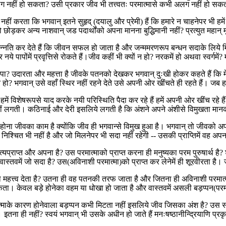
ग नहीं हो सकता? उसी प्रकार जीव भी तत्त्वतः परमात्मासे कभी अलग नहीं हो सकता
ं करता कि भगवान् इतने सुहृद् (दयालु और प्रेमी) हैं कि हमारे न चाहनेपर भी हमें चा
ो छोड़कर अन्य नाशवान् जड पदार्थोंको अपना मानना बुद्धिमानी नहीं? प्रत्युत महान् 
उन्नति कर देते हैं कि जीवन सफल हो जाता है और जन्ममरणरूप बन्धन सदाके लिये म
े पापोंमें प्रवृत्तिसे रोकते हैं।जीव कहीं भी क्यों न हो? नरकमें हो अथवा स्वर्गमें?
ा? उदारता और महत्ता है जीवके पतनको देखकर भगवान् दुःखी होकर कहते हैं कि मेर
 न हो? भगवान् उसे वहाँ स्थिर नहीं रहने देते उसे अपनी ओर खींचते ही रहते हैं। जब ह
ं विशेषरूपसे याद करके नयी परिस्थिति पैदा कर रहे हैं हमें अपनी ओर खींच रहे ह
नहीं लगती। कठिनाई और देरी इसलिये लगती है कि अंशने अपने अंशीसे विमुखता मा
ुख होना जीवका काम है क्योंकि जीव ही भगवान्से विमुख हुआ है। भगवान् तो जीवको अपन
श्चित भी नहीं है और जो मिलनेपर भी सदा नहीं रहेगी -- उसकी प्राप्तिमें वह अपना पू
यप्राप्त और अपना है? उस परमात्माको प्राप्त करना ही मनुष्यका परम पुरुषार्थ है? 
गा। वास्तवमें जो सदा है? उस(अविनाशी परमात्मा)को प्राप्त कर लेनेमें ही शूरवीरता है। 
ंको महत्त्व देता है? उतना ही वह पतनकी तरफ जाता है और जितना ही अविनाशी परमात
सकता। केवल बड़े होनेका वहम या धोखा हो जाता है और वास्तवमें असली बड़प्पन(परमात
माके कारण होनेवाला बड़प्पन कभी मिटता नहीं इसलिये जीव जिसका अंश है? उस सर्वो
ना ही नहीं? स्वयं भगवान् भी उसके अधीन हो जाते हैं मनःषष्ठानीन्द्रियाणि प्रकृ