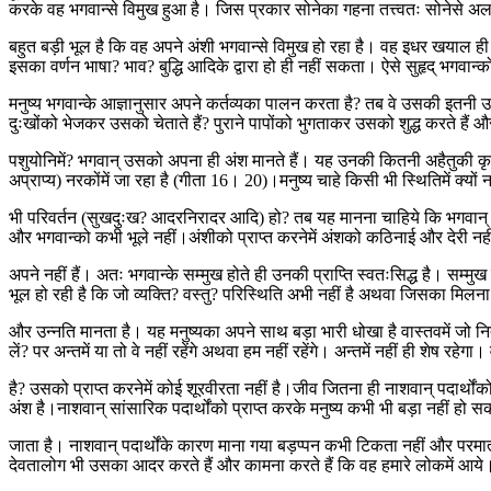
करके वह भगवान्से विमुख हुआ है। जिस प्रकार सोनेका गहना तत्त्वतः सोनेसे अल
बहुत बड़ी भूल है कि वह अपने अंशी भगवान्से विमुख हो रहा है। वह इधर खयाल ही नही
इसका वर्णन भाषा? भाव? बुद्धि आदिके द्वारा हो ही नहीं सकता। ऐसे सुहृद् भगवान्क
मनुष्य भगवान्के आज्ञानुसार अपने कर्तव्यका पालन करता है? तब वे उसकी इतनी 
दुःखोंको भेजकर उसको चेताते हैं? पुराने पापोंको भुगताकर उसको शुद्ध करते हैं और नय
पशुयोनिमें? भगवान् उसको अपना ही अंश मानते हैं। यह उनकी कितनी अहैतुकी कृप
अप्राप्य) नरकोंमें जा रहा है (गीता 16। 20)।मनुष्य चाहे किसी भी स्थितिमें क्यों
भी परिवर्तन (सुखदुःख? आदरनिरादर आदि) हो? तब यह मानना चाहिये कि भगवान् हमे
और भगवान्को कभी भूले नहीं।अंशीको प्राप्त करनेमें अंशको कठिनाई और देरी 
अपने नहीं हैं। अतः भगवान्के सम्मुख होते ही उनकी प्राप्ति स्वतःसिद्ध है। सम्म
भूल हो रही है कि जो व्यक्ति? वस्तु? परिस्थिति अभी नहीं है अथवा जिसका मिलना नि
और उन्नति मानता है। यह मनुष्यका अपने साथ बड़ा भारी धोखा है वास्तवमें जो नित्
लें? पर अन्तमें या तो वे नहीं रहेंगे अथवा हम नहीं रहेंगे। अन्तमें नहीं ही शेष रहे
है? उसको प्राप्त करनेमें कोई शूरवीरता नहीं है।जीव जितना ही नाशवान् पदार्थो
अंश है।नाशवान् सांसारिक पदार्थोंको प्राप्त करके मनुष्य कभी भी बड़ा नहीं हो 
जाता है। नाशवान् पदार्थोंके कारण माना गया बड़प्पन कभी टिकता नहीं और परमात्
देवतालोग भी उसका आदर करते हैं और कामना करते हैं कि वह हमारे लोकमें आये। इत