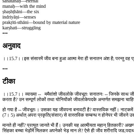
sanātanaḥ
—
eternal
manaḥ
—
with the mind
ṣhaṣhṭhāni
—
the six
indriyāṇi
—
senses
prakṛiti-sthāni
—
bound by material nature
karṣhati
—
struggling
•••
अनुवाद
।।15.7।।इस संसारमें जीव बना हुआ आत्मा मेरा ही सनातन अंश है; परन्तु वह प्रक
•••
टीका
।।15.7।। व्याख्या -- ममैवांशो जीवलोके जीवभूतः सनातनः -- जिनके साथ जीवकी
करता है? उन सम्पूर्ण लोकों तथा योनियोंको जीवलोकेपदके अन्तर्गत समझना चाहि
हो गया है -- जीवभूतः। उसका यह जीवपना बनावटी है? वास्तविक नहीं। नाटकमें को
(7। 5) अर्थात् अपरा प्रकृति(संसार) से वास्तविक सम्बन्ध न होनेपर भी जीवने 
मानते ही नहीं? प्रत्युत जानते भी हैं। उनकी यह आत्मीयता महान् हितकारी? अखण्ड
सिंहका बच्चा भेड़ोंमें मिलकर अपनेको भेड़ मान ले? ऐसे ही जीव शरीरादि जड,