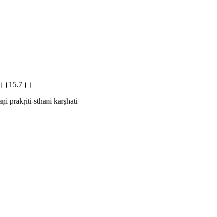
षति।।15.7।।
 prakṛiti-sthāni karṣhati