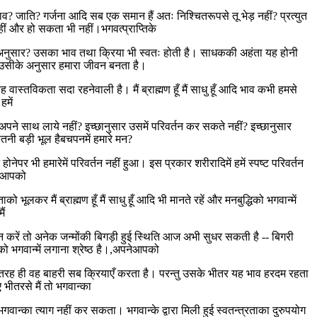
? जाति? गर्जना आदि सब एक समान हैं अतः निश्चितरूपसे तू भेड़ नहीं? प्रत्युत
 नहीं और हो सकता भी नहीं।भगवत्प्राप्तिके
सके अनुसार? उसका भाव तथा क्रिया भी स्वतः होती है। साधककी अहंता यह होनी
ं? उसीके अनुसार हमारा जीवन बनता है।
 यह वास्तविकता सदा रहनेवाली है। मैं ब्राह्मण हूँ मैं साधु हूँ आदि भाव कभी हमसे
हमें
म अपने साथ लाये नहीं? इच्छानुसार उसमें परिवर्तन कर सकते नहीं? इच्छानुसार
ी बड़ी भूल हैबचपनमें हमारे मन?
होनेपर भी हमारेमें परिवर्तन नहीं हुआ। इस प्रकार शरीरादिमें हमें स्पष्ट परिवर्तन
पनेआपको
ूलकर मैं ब्राह्मण हूँ मैं साधु हूँ आदि भी मानते रहें और मनबुद्धिको भगवान्में
ैं
 करें तो अनेक जन्मोंकी बिगड़ी हुई स्थिति आज अभी सुधर सकती है -- बिगरी
ो भगवान्में लगाना श्रेष्ठ है।,अपनेआपको
नादकी तरह ही वह बाहरी सब क्रियाएँ करता है। परन्तु उसके भीतर यह भाव हरदम रहता
 भीतरसे मैं तो भगवान्का
न्का त्याग नहीं कर सकता। भगवान्के द्वारा मिली हुई स्वतन्त्रताका दुरुपयोग