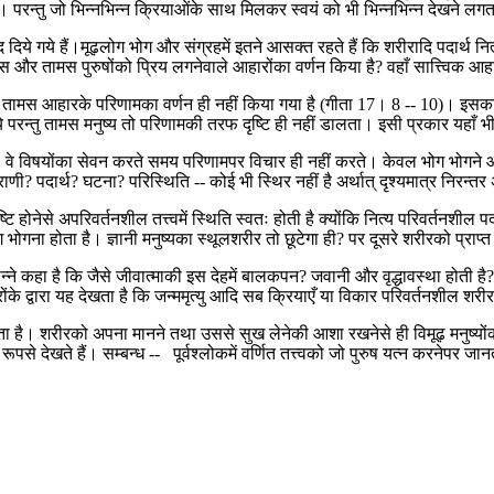
 नहीं। परन्तु जो भिन्नभिन्न क्रियाओंके साथ मिलकर स्वयं को भी भिन्नभिन्न देखने लग
 पद दिये गये हैं।मूढ़लोग भोग और संग्रहमें इतने आसक्त रहते हैं कि शरीरादि पदार्थ न
राजस और तामस पुरुषोंको प्रिय लगनेवाले आहारोंका वर्णन किया है? वहाँ सात्त्विक 
 तामस आहारके परिणामका वर्णन ही नहीं किया गया है (गीता 17। 8 -- 10)। इसका क
रन्तु तामस मनुष्य तो परिणामकी तरफ दृष्टि ही नहीं डालता। इसी प्रकार यहाँ भी 
है। वे विषयोंका सेवन करते समय परिणामपर विचार ही नहीं करते। केवल भोग भोगने और 
ी? पदार्थ? घटना? परिस्थिति -- कोई भी स्थिर नहीं है अर्थात् दृश्यमात्र निरन्तर अ
ृष्टि होनेसे अपरिवर्तनशील तत्त्वमें स्थिति स्वतः होती है क्योंकि नित्य परिवर्तनश
ोगना होता है। ज्ञानी मनुष्यका स्थूलशरीर तो छूटेगा ही? पर दूसरे शरीरको प्राप्त
न्ने कहा है कि जैसे जीवात्माकी इस देहमें बालकपन? जवानी और वृद्धावस्था होती है? ऐ
ंके द्वारा यह देखता है कि जन्ममृत्यु आदि सब क्रियाएँ या विकार परिवर्तनशील शरीरमें
ा है। शरीरको अपना मानने तथा उससे सुख लेनेकी आशा रखनेसे ही विमूढ़ मनुष्योंको ताद
िक रूपसे देखते हैं। सम्बन्ध -- पूर्वश्लोकमें वर्णित तत्त्वको जो पुरुष यत्न करनेपर ज