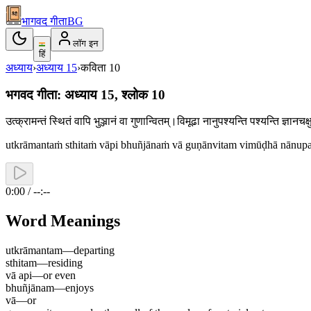
भागवद गीता
BG
लॉग इन
हिं
अध्याय
›
अध्याय
15
›
कविता
10
भगवद गीता: अध्याय 15, श्लोक 10
उत्क्रामन्तं स्थितं वापि भुञ्जानं वा गुणान्वितम्।विमूढा नानुपश्यन्ति पश्यन्ति ज्ञ
utkrāmantaṁ sthitaṁ vāpi bhuñjānaṁ vā guṇānvitam vimūḍhā nānupa
0:00 / --:--
Word Meanings
utkrāmantam
—
departing
sthitam
—
residing
vā api
—
or even
bhuñjānam
—
enjoys
vā
—
or