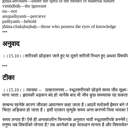
guṇa-anvitam
—
under the spell of the modes of material nature
vimūḍhāḥ
—
the ignorant
na
—
not
anupaśhyanti
—
percieve
paśhyanti
—
behold
jñāna-chakṣhuṣhaḥ
—
those who possess the eyes of knowledge
•••
अनुवाद
।।15.10।।शरीरको छोड़कर जाते हुए या दूसरे शरीरमें स्थित हुए अथवा विषयोंको भोगते
•••
टीका
।।15.10।। व्याख्या -- उत्क्रामन्तम् -- स्थूलशरीरको छोड़ते समय जीव सूक्ष
माना जाता। हृदयकी धड़कन बंद हो जानेके बाद भी जीव कुछ समयतक रह सकता है। 
सम्बन्ध रहनेके कारण जीवका आवागमन कहा जाता है।आठवें श्लोकमें ईश्वर बने जीवा
चित्र अङ्कित हो जाता है। इसी प्रकार मृत्युके समय अन्तःकरणमें जिस भावका चिन्
समय लगता है? ऐसे ही अन्तकालीन चिन्तनके अनुसार भावी स्थूलशरीरके बननेमें 
मनुष्य जब विषयोंको भोगता है? तब अपनेको बड़ा सावधान मानता है और विषयसेवन