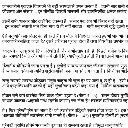
जानकारीसे एकएक विषयको भी बड़ी स्पष्टतासे वर्णन करता है। इतनी सावधानी रखनेप
जीवात्मा और संसार -- इन तीनोंके विषयमें शास्त्रों और दार्शनिकोंके अनेक मतभेद है
इसमें सभी शास्त्र और दार्शनिक एकमत हैं।संसार एक क्षण भी स्थिर नहीं रहता --
- इन सबको स्थायी माने बिना भोग हो ही नहीं सकता। भोगी मनुष्यकी बुद्धि इतनी म
ऐसे मनुष्योंके ज्ञाननेत्र बंद ही रहते हैं। वे मौतको निश्चित जानते हुए भी भोग
कारणशरीरसहित) जाता है? दूसरे शरीरको प्राप्त होता है तथा विषयोंका उपभोग करता ह
स्वरूपमें न उत्क्रमण है? न, स्थिति है और न भोक्तापन ही है।पिछले श्लोकके विषयान
उत्क्रमण? स्थिति और भोग -- ये तीनों क्रियाएँ प्रतीत होती हैं।वास्तवमें आत्माक
ऊँचनीच योनियोंमें जाना पड़ता है। गुणोंसे सम्बन्ध जोड़कर जीवात्मा संसारसे स
है व्याख्यान देनेवाला व्यक्ति श्रोताओंको अपना मानने लग जाता है। किसीका भ
तरह नयेनये सम्बन्ध जोड़कर मनुष्य चाहता तो सुख है? पर पाता दुःख ही है। इसी बा
आये प्रकृतिस्थानि पदको ही यहाँ गुणान्वितम् पदसे कहा गया है।मार्मिक बातजबतक 
होकर उसे कर्म करनेके लिये बाध्य होना पड़ता है (गीता 3। 5)। चेतन होकर गुणों
साधक जबतक (अहम्की गन्ध रहनेके कारण) रस लेता है? तबतक व्यभिचारदोष रहता ही
है। फिर प्रेमहीप्रेम रह जाता है? जो उत्तरोत्तर वृद्धिको प्राप्त होता रहता है। इ
भक्तको योगियोंमें सर्वश्रेष्ठ योगी मानते हैं (गीता 6। 47)।गुणातीत होनेमें तो
प्रेमकी प्राप्ति होनेमें भगवान्की कृपाका ही सम्बन्ध रहता है।विमूढा नानुपश्यन्ति