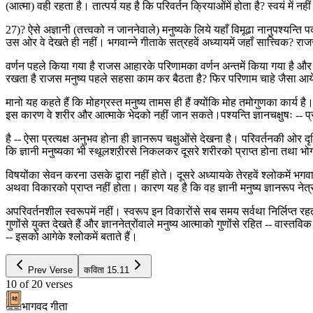
(आत्मा) वही रहता है। तात्पर्य यह है कि परिवर्तन क्रियाओंमें होता है? स्वयं में
27)? ऐसे अज्ञानी (तत्त्वको न जाननेवाले) मनुष्यके लिये यहाँ विमूढा नानुपश्यन्ति
उस ओर वे देखते ही नहीं। भगवान्ने गीताके सत्रहवें अध्यायमें जहाँ सात्त्विक? 
वर्णन पहले किया गया है राजस आहारके परिणामका वर्णन अन्तमें किया गया है और
रखता है राजस मनुष्य पहले सहसा काम कर बैठता है? फिर परिणाम चाहे जैसा आये प
मानो यह कहते हैं कि मोहग्रस्त मनुष्य तामस ही हैं क्योंकि मोह तमोगुणका कार्य 
इस कारण वे शरीर और आत्माके भेदको नहीं जान सकते।पश्यन्ति ज्ञानचक्षुषः -- प्राण
है -- ऐसा प्रत्यक्ष अनुभव होना ही ज्ञानरूप चक्षुओंसे देखना है। परिवर्तनकी ओर द
कि ज्ञानी मनुष्यका भी स्थूलशऱीरसे निकलकर दूसरे शरीरको प्राप्त होना तथा भोग भ
विषयोंका सेवन करना उसके द्वारा नहीं होते। दूसरे अध्यायके तेरहवें श्लोकमें भगवा
अथवा विकारको प्राप्त नहीं होता। कारण यह है कि वह ज्ञानी मनुष्य ज्ञानरूप नेत्रो
अपरिवर्तनशील स्वरूपमें नहीं। स्वरूप इन विकारोंसे सब समय सर्वथा निर्लिप्त रहत
गुणोंसे युक्त देखते हैं और ज्ञाननेत्रोंवाले मनुष्य आत्माको गुणोंसे रहित -- वास्तव
-- इसको आगेके श्लोकमें बताते हैं।
Prev Verse
कविता
15.11
10
of
20
verses
भागवद गीता