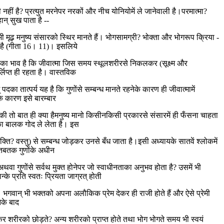
ीं है? प्रत्युत मरनेपर नरकों और नीच योनियोमें ले जानेवाली है।परमात्मा?
ान् सुख पाता है --
 मूढ़ मनुष्य संसारको स्थिर मानते हैं। भोगसामग्री? भोक्ता और भोगरूप क्रिया -
ता है (गीता 16। 11)। इसलिये
अपि पदका भाव है कि जीवात्मा जिस समय स्थूलशरीरसे निकलकर (सूक्ष्म और
्लिप्त ही रहता है। वास्तविक
दका तात्पर्य यह है कि गुणोंसे सम्बन्ध मानते रहनेके कारण ही जीवात्मामें
के कारण इसे बारम्बार
यकी तो बात ही क्या हैमनुष्य मानो किसीनकिसी प्रकारसे संसारमें ही फँसना चाहता
ेका बालक गोद ले लेता है। इस
क्ति? वस्तु) से सम्बन्ध जोड़कर उनसे बँध जाता है।इसी अध्यायके सातवें श्लोकमें
? तबतक गुणोंके अधीन
वा गुणोंसे सर्वथ मुक्त होनेपर जो स्वाधीनताका अनुभव होता है? उसमें भी
े प्रति स्वतः प्रियता जाग्रत् होती
ता है। भगवान् भी भक्तको अपना अलौकिक प्रेम देकर ही राजी होते हैं और ऐसे प्रेमी
ेके बाद
्त होकर शरीरको छोड़ते? अन्य शरीरको प्राप्त होते तथा भोग भोगते समय भी स्वयं