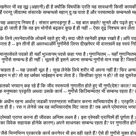
र भी वह मूढ़ (अज्ञानी) ही है क्योंकि विषयोंके प्रति यह सावधानी किसी कामकी नह
ं परन्तु जीवात्मा संसारके सम्बन्धसे महान् दुःख पाता है और परमात्माके सम्बन्धसे मह
 यह अकाट्य नियम है। संसार क्षणभङ्गुर है -- यह बात कहते? सुनते और पढ़ते हुए भी
ूढ़ हो जाती है कि वह इन भोगोंसे बढ़कर कुछ है ही नहीं -- ऐसा दृढ़ निश्चय कर ले
 भोगनेके लिये (मरनेवालोंके लोकमें रहते हुए भी) सदा जीते रहनेकी इच्छा रखते हैं।
ै -- इन तीनों ही अवस्थाओंमें गुणोंमेंसे लिप्त दीखनेपर भी वास्तवमें वह स्वयं निर
ुपसेवते पदको ही यहाँ भुञ्जानम् पदसे कहा गया है।गुणान्वितम् -- यहाँ गुणान्वितम् प
ा गुणोंसे सम्बन्ध है ही नहीं। भूलसे ही इसने अपना सम्बन्ध गुणोंसे मान रखा है? जिस
ुख चाहता है -- यह उसकी भूल है। सुख लेनेके लिये शरीर भी अपना नहीं है? फिर अन्
ाईबहन न हो? तो वह धर्मका भाईबहन बना लेता है। किसीका पुत्र न हो? तो वह दूसर
तको भगवान् कह रहे हैं कि जीव स्वरूपसे गुणातीत होते हुए भी गुणों(देश? काल? व्य
मनुष्यका प्रकृति अथवा उसके कार्य -- गुणोंसे किञ्चिन्मात्र भी सम्बन्ध रहता है
के अधीन रहना अर्थात् जडकी परतन्त्रता स्वीकार करना व्यभिचारदोष है। प्रकृति अथ
 है। रस न लेनेसे जब वह व्यभिचारदोष मिट जाता है? तब अपने प्रेमास्पद भगवान्क
स प्रेमको प्राप्त करना ही जीवका अन्तिम लक्ष्य है। इस प्रेमकी प्राप्तिमें ही पूर्ण
 (स्वयंका विवेक सहायक होनेके कारण) अपने साधनका सम्बन्ध रहता है? पर गुणातीत होन
 -- जैसे भिन्नभिन्न प्रकारके कार्य करनेपर भी हम वही रहते हैं? ऐसे ही गुणोंसे युक