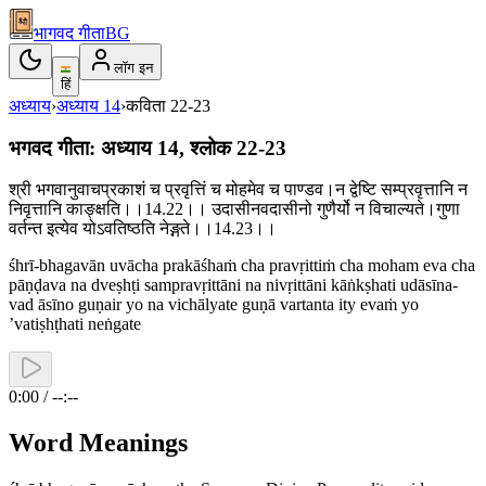
भागवद गीता
BG
लॉग इन
हिं
अध्याय
›
अध्याय
14
›
कविता
22-23
भगवद गीता: अध्याय 14, श्लोक 22-23
श्री भगवानुवाचप्रकाशं च प्रवृत्तिं च मोहमेव च पाण्डव।न द्वेष्टि सम्प्रवृत्तानि न
निवृत्तानि काङ्क्षति।।14.22।। उदासीनवदासीनो गुणैर्यो न विचाल्यते।गुणा
वर्तन्त इत्येव योऽवतिष्ठति नेङ्गते।।14.23।।
śhrī-bhagavān uvācha prakāśhaṁ cha pravṛittiṁ cha moham eva cha
pāṇḍava na dveṣhṭi sampravṛittāni na nivṛittāni kāṅkṣhati udāsīna-
vad āsīno guṇair yo na vichālyate guṇā vartanta ity evaṁ yo
’vatiṣhṭhati neṅgate
0:00 / --:--
Word Meanings