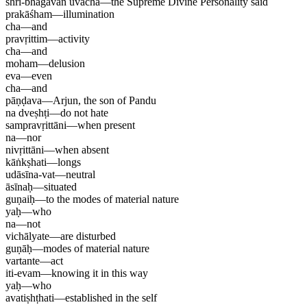
śhrī-bhagavān uvācha
—
the Supreme Divine Personality said
prakāśham
—
illumination
cha
—
and
pravṛittim
—
activity
cha
—
and
moham
—
delusion
eva
—
even
cha
—
and
pāṇḍava
—
Arjun, the son of Pandu
na dveṣhṭi
—
do not hate
sampravṛittāni
—
when present
na
—
nor
nivṛittāni
—
when absent
kāṅkṣhati
—
longs
udāsīna-vat
—
neutral
āsīnaḥ
—
situated
guṇaiḥ
—
to the modes of material nature
yaḥ
—
who
na
—
not
vichālyate
—
are disturbed
guṇāḥ
—
modes of material nature
vartante
—
act
iti-evam
—
knowing it in this way
yaḥ
—
who
avatiṣhṭhati
—
established in the self