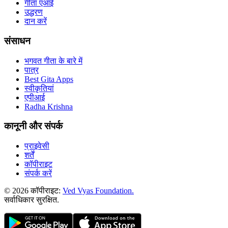
गीता एआई
उद्धरण
दान करें
संसाधन
भगवत गीता के बारे में
पात्र
Best Gita Apps
स्वीकृतियां
एपीआई
Radha Krishna
कानूनी और संपर्क
प्राइवेसी
शर्तें
कॉपीराइट
संपर्क करें
© 2026 कॉपीराइट:
Ved Vyas Foundation.
सर्वाधिकार सुरक्षित
.