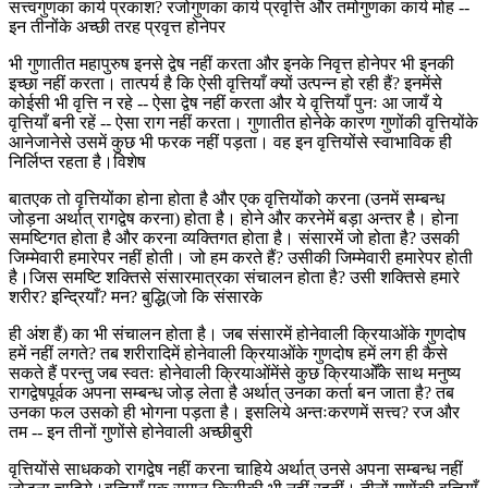
सत्त्वगुणका कार्य प्रकाश? रजोगुणका कार्य प्रवृत्ति और तमोगुणका कार्य मोह --
इन तीनोंके अच्छी तरह प्रवृत्त होनेपर
भी गुणातीत महापुरुष इनसे द्वेष नहीं करता और इनके निवृत्त होनेपर भी इनकी
इच्छा नहीं करता। तात्पर्य है कि ऐसी वृत्तियाँ क्यों उत्पन्न हो रही हैं? इनमेंसे
कोईसी भी वृत्ति न रहे -- ऐसा द्वेष नहीं करता और ये वृत्तियाँ पुनः आ जायँ ये
वृत्तियाँ बनी रहें -- ऐसा राग नहीं करता। गुणातीत होनेके कारण गुणोंकी वृत्तियोंके
आनेजानेसे उसमें कुछ भी फरक नहीं पड़ता। वह इन वृत्तियोंसे स्वाभाविक ही
निर्लिप्त रहता है।विशेष
बातएक तो वृत्तियोंका होना होता है और एक वृत्तियोंको करना (उनमें सम्बन्ध
जोड़ना अर्थात् रागद्वेष करना) होता है। होने और करनेमें बड़ा अन्तर है। होना
समष्टिगत होता है और करना व्यक्तिगत होता है। संसारमें जो होता है? उसकी
जिम्मेवारी हमारेपर नहीं होती। जो हम करते हैं? उसीकी जिम्मेवारी हमारेपर होती
है।जिस समष्टि शक्तिसे संसारमात्रका संचालन होता है? उसी शक्तिसे हमारे
शरीर? इन्द्रियाँ? मन? बुद्धि(जो कि संसारके
ही अंश हैं) का भी संचालन होता है। जब संसारमें होनेवाली क्रियाओंके गुणदोष
हमें नहीं लगते? तब शरीरादिमें होनेवाली क्रियाओंके गुणदोष हमें लग ही कैसे
सकते हैं परन्तु जब स्वतः होनेवाली क्रियाओंमेंसे कुछ क्रियाओँके साथ मनुष्य
रागद्वेषपूर्वक अपना सम्बन्ध जोड़ लेता है अर्थात् उनका कर्ता बन जाता है? तब
उनका फल उसको ही भोगना पड़ता है। इसलिये अन्तःकरणमें सत्त्व? रज और
तम -- इन तीनों गुणोंसे होनेवाली अच्छीबुरी
वृत्तियोंसे साधकको रागद्वेष नहीं करना चाहिये अर्थात् उनसे अपना सम्बन्ध नहीं