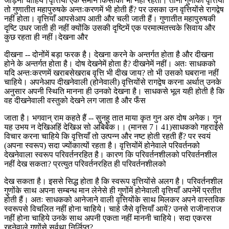
जोड़ना चाहिये।वृत्तियाँ एक समान किसीकी भी नहीं रहतीं। तीनों गुणोंकी वृत्तियाँ
तो गुणातीत महापुरुषके अन्तःकरणमें भी होती हैं? पर उसका उन वृत्तियोंसे रागद्वेष
नहीं होता। वृत्तियाँ आपसेआप आती और चली जाती हैं। गुणातीत महापुरुषकी
दृष्टि उधर जाती ही नहीं क्योंकि उसकी दृष्टिमें एक परमात्मतत्त्वके सिवाय और
कुछ रहता ही नहीं।देखना और
दीखना -- दोनोंमें बड़ा फरक है। देखना करने के अन्तर्गत होता है और दीखना
होने के अन्तर्गत होता है। दोष देखनेमें होता है? दीखनेमें नहीं। अतः साधकको
यदि अन्तःकरणमें खराबसेखराब वृत्ति भी दीख जाय? तो भी उसको घबराना नहीं
चाहिये। अपनेआप दीखनेवाली (होनेवाली) वृत्तियोंसे रागद्वेष करना अर्थात् उनके
अनुसार अपनी स्थिति मानना ही उनको देखना है। साधकसे भूल यही होती है कि
वह दीखनेवाली वस्तुको देखने लग जाता है और फँस
जाता है। भगवान् राम कहते हैं -- सुनहु तात माया कृत गुन अरु दोष अनेक। गुन
यह उभय न देखिअहिं देखिअ सो अबिबेक।। (मानस 7। 41)साधकको गहराईसे
विचार करना चाहिये कि वृत्तियाँ तो उत्पन्न और नष्ट होती रहती हैं? पर स्वयं
(अपना स्वरूप) सदा ज्योंकात्यों रहता है। वृत्तियोंमें होनेवाले परिवर्तनको
देखनेवाला स्वरूप परिवर्तनरहित है। कारण कि परिवर्तनशीलको परिवर्तनशील
नहीं देख सकता? प्रत्युत परिवर्तनरहित ही परिवर्तनशीलको
देख सकता है। इससे सिद्ध होता है कि स्वरूप वृत्तियोंसे अलग है। परिवर्तनशील
गुणोंके साथ अपना सम्बन्ध मान लेनेसे ही गुणोंमें होनेवाली वृत्तियाँ अपनेमें प्रतीत
होती हैं। अतः साधकको आनेजाने वाली वृत्तियोंके साथ मिलकर अपने वास्तविक
स्वरूपसे विचलित नहीं होना चाहिये। चाहे जैसे वृत्तियाँ आयें? उनसे राजीनाराज
नहीं होना चाहिये उनके साथ अपनी एकता नहीं माननी चाहिये। सदा एकरस
रहनेवाले गुणोंसे सर्वथा निर्लिप्त?