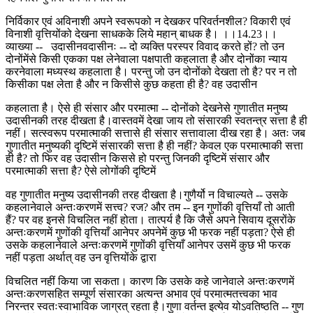
निर्विकार एवं अविनाशी अपने स्वरूपको न देखकर परिवर्तनशील? विकारी एवं
विनाशी वृत्तियोंको देखना साधकके लिये महान् बाधक है। ।।14.23।।
व्याख्या -- उदासीनवदासीनः -- दो व्यक्ति परस्पर विवाद करते हों? तो उन
दोनोंमेंसे किसी एकका पक्ष लेनेवाला पक्षपाती कहलाता है और दोनोंका न्याय
करनेवाला मध्यस्थ कहलाता है। परन्तु जो उन दोनोंको देखता तो है? पर न तो
किसीका पक्ष लेता है और न किसीसे कुछ कहता ही है? वह उदासीन
कहलाता है। ऐसे ही संसार और परमात्मा -- दोनोंको देखनेसे गुणातीत मनुष्य
उदासीनकी तरह दीखता है।वास्तवमें देखा जाय तो संसारकी स्वतन्त्र सत्ता है ही
नहीं। सत्स्वरूप परमात्माकी सत्तासे ही संसार सत्तावाला दीख रहा है। अतः जब
गुणातीत मनुष्यकी दृष्टिमें संसारकी सत्ता है ही नहीं? केवल एक परमात्माकी सत्ता
ही है? तो फिर वह उदासीन किससे हो परन्तु जिनकी दृष्टिमें संसार और
परमात्माकी सत्ता है? ऐसे लोगोंकी दृष्टिमें
वह गुणातीत मनुष्य उदासीनकी तरह दीखता है।गुणैर्यो न विचाल्यते -- उसके
कहलानेवाले अन्तःकरणमें सत्त्व? रज? और तम -- इन गुणोंकी वृत्तियाँ तो आती
हैं? पर वह इनसे विचलित नहीं होता। तात्पर्य है कि जैसे अपने सिवाय दूसरोंके
अन्तःकरणमें गुणोंकी वृत्तियाँ आनेपर अपनेमें कुछ भी फरक नहीं पड़ता? ऐसे ही
उसके कहलानेवाले अन्तःकरणमें गुणोंकी वृत्तियाँ आनेपर उसमें कुछ भी फरक
नहीं पड़ता अर्थात् वह उन वृत्तियोंके द्वारा
विचलित नहीं किया जा सकता। कारण कि उसके कहे जानेवाले अन्तःकरणमें
अन्तःकरणसहित सम्पूर्ण संसारका अत्यन्त अभाव एवं परमात्मतत्त्वका भाव
निरन्तर स्वतःस्वाभाविक जाग्रत् रहता है।गुणा वर्तन्त इत्येव योऽवतिष्ठति -- गुण