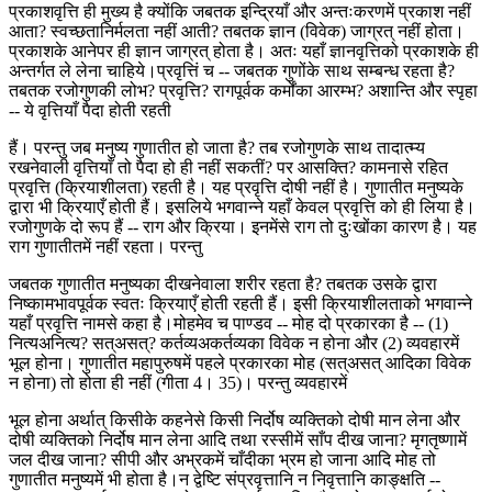
प्रकाशवृत्ति ही मुख्य है क्योंकि जबतक इन्द्रियाँ और अन्तःकरणमें प्रकाश नहीं
आता? स्वच्छतानिर्मलता नहीं आती? तबतक ज्ञान (विवेक) जाग्रत् नहीं होता।
प्रकाशके आनेपर ही ज्ञान जाग्रत् होता है। अतः यहाँ ज्ञानवृत्तिको प्रकाशके ही
अन्तर्गत ले लेना चाहिये।प्रवृत्तिं च -- जबतक गुणोंके साथ सम्बन्ध रहता है?
तबतक रजोगुणकी लोभ? प्रवृत्ति? रागपूर्वक कर्मोंका आरम्भ? अशान्ति और स्पृहा
-- ये वृत्तियाँ पैदा होती रहती
हैं। परन्तु जब मनुष्य गुणातीत हो जाता है? तब रजोगुणके साथ तादात्म्य
रखनेवाली वृत्तियाँ तो पैदा हो ही नहीं सकतीं? पर आसक्ति? कामनासे रहित
प्रवृत्ति (क्रियाशीलता) रहती है। यह प्रवृत्ति दोषी नहीं है। गुणातीत मनुष्यके
द्वारा भी क्रियाएँ होती हैं। इसलिये भगवान्ने यहाँ केवल प्रवृत्ति को ही लिया है।
रजोगुणके दो रूप हैं -- राग और क्रिया। इनमेंसे राग तो दुःखोंका कारण है। यह
राग गुणातीतमें नहीं रहता। परन्तु
जबतक गुणातीत मनुष्यका दीखनेवाला शरीर रहता है? तबतक उसके द्वारा
निष्कामभावपूर्वक स्वतः क्रियाएँ होती रहती हैं। इसी क्रियाशीलताको भगवान्ने
यहाँ प्रवृत्ति नामसे कहा है।मोहमेव च पाण्डव -- मोह दो प्रकारका है -- (1)
नित्यअनित्य? सत्असत्? कर्तव्यअकर्तव्यका विवेक न होना और (2) व्यवहारमें
भूल होना। गुणातीत महापुरुषमें पहले प्रकारका मोह (सत्असत् आदिका विवेक
न होना) तो होता ही नहीं (गीता 4। 35)। परन्तु व्यवहारमें
भूल होना अर्थात् किसीके कहनेसे किसी निर्दोष व्यक्तिको दोषी मान लेना और
दोषी व्यक्तिको निर्दोष मान लेना आदि तथा रस्सीमें साँप दीख जाना? मृगतृष्णामें
जल दीख जाना? सीपी और अभ्रकमें चाँदीका भ्रम हो जाना आदि मोह तो
गुणातीत मनुष्यमें भी होता है।न द्वेष्टि संप्रवृत्तानि न निवृत्तानि काङ्क्षति --