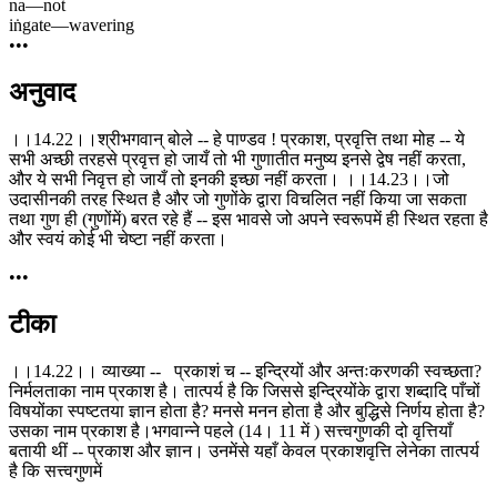
na
—
not
iṅgate
—
wavering
•••
अनुवाद
।।14.22।।श्रीभगवान् बोले -- हे पाण्डव ! प्रकाश, प्रवृत्ति तथा मोह -- ये
सभी अच्छी तरहसे प्रवृत्त हो जायँ तो भी गुणातीत मनुष्य इनसे द्वेष नहीं करता,
और ये सभी निवृत्त हो जायँ तो इनकी इच्छा नहीं करता। ।।14.23।।जो
उदासीनकी तरह स्थित है और जो गुणोंके द्वारा विचलित नहीं किया जा सकता
तथा गुण ही (गुणोंमें) बरत रहे हैं -- इस भावसे जो अपने स्वरूपमें ही स्थित रहता है
और स्वयं कोई भी चेष्टा नहीं करता।
•••
टीका
।।14.22।। व्याख्या -- प्रकाशं च -- इन्द्रियों और अन्तःकरणकी स्वच्छता?
निर्मलताका नाम प्रकाश है। तात्पर्य है कि जिससे इन्द्रियोंके द्वारा शब्दादि पाँचों
विषयोंका स्पष्टतया ज्ञान होता है? मनसे मनन होता है और बुद्धिसे निर्णय होता है?
उसका नाम प्रकाश है।भगवान्ने पहले (14। 11 में ) सत्त्वगुणकी दो वृत्तियाँ
बतायी थीं -- प्रकाश और ज्ञान। उनमेंसे यहाँ केवल प्रकाशवृत्ति लेनेका तात्पर्य
है कि सत्त्वगुणमें