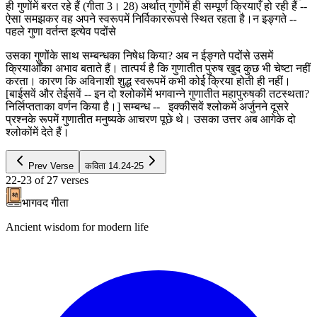
ही गुणोंमें बरत रहे हैं (गीता 3। 28) अर्थात् गुणोंमें ही सम्पूर्ण क्रियाएँ हो रही हैं --
ऐसा समझकर वह अपने स्वरूपमें निर्विकाररूपसे स्थित रहता है।न इङ्गते --
पहले गुणा वर्तन्त इत्येव पदोंसे
उसका गुणोंके साथ सम्बन्धका निषेध किया? अब न ईङ्गते पदोंसे उसमें
क्रियाओँका अभाव बताते हैं। तात्पर्य है कि गुणातीत पुरुष खुद कुछ भी चेष्टा नहीं
करता। कारण कि अविनाशी शुद्ध स्वरूपमें कभी कोई क्रिया होती ही नहीं।
[बाईसवें और तेईसवें -- इन दो श्लोकोंमें भगवान्ने गुणातीत महापुरुषकी तटस्थता?
निर्लिप्तताका वर्णन किया है।] सम्बन्ध -- इक्कीसवें श्लोकमें अर्जुनने दूसरे
प्रश्नके रूपमें गुणातीत मनुष्यके आचरण पूछे थे। उसका उत्तर अब आगेके दो
श्लोकोंमें देते हैं।
Prev Verse
कविता
14.24-25
22-23
of
27
verses
भागवद गीता
Ancient wisdom for modern life