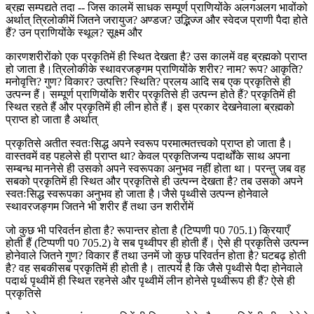
ब्रह्म सम्पद्यते तदा -- जिस कालमें साधक सम्पूर्ण प्राणियोंके अलगअलग भावोंको
अर्थात् त्रिलोकीमें जितने जरायुज? अण्डज? उद्भिज्ज और स्वेदज प्राणी पैदा होते
हैं? उन प्राणियोंके स्थूल? सूक्ष्म और
कारणशरीरोंको एक प्रकृतिमें ही स्थित देखता है? उस कालमें वह ब्रह्मको प्राप्त
हो जाता है।त्रिलोकीके स्थावरजङ्गम प्राणियोंके शरीर? नाम? रूप? आकृति?
मनोवृत्ति? गुण? विकार? उत्पत्ति? स्थिति? प्रलय आदि सब एक प्रकृतिसे ही
उत्पन्न हैं। सम्पूर्ण प्राणियोंके शरीर प्रकृतिसे ही उत्पन्न होते हैं? प्रकृतिमें ही
स्थित रहते हैं और प्रकृतिमें ही लीन होते हैं। इस प्रकार देखनेवाला ब्रह्मको
प्राप्त हो जाता है अर्थात्
प्रकृतिसे अतीत स्वतःसिद्ध अपने स्वरूप परमात्मतत्त्वको प्राप्त हो जाता है।
वास्तवमें वह पहलेसे ही प्राप्त था? केवल प्रकृतिजन्य पदार्थोंके साथ अपना
सम्बन्ध माननेसे ही उसको अपने स्वरूपका अनुभव नहीं होता था। परन्तु जब वह
सबको प्रकृतिमें ही स्थित और प्रकृतिसे ही उत्पन्न देखता है? तब उसको अपने
स्वतःसिद्ध स्वरूपका अनुभव हो जाता है।जैसे पृथ्वीसे उत्पन्न होनेवाले
स्थावरजङ्गम जितने भी शरीर हैं तथा उन शरीरोंमें
जो कुछ भी परिवर्तन होता है? रूपान्तर होता है (टिप्पणी प0 705.1) क्रियाएँ
होती हैं (टिप्पणी प0 705.2) वे सब पृथ्वीपर ही होती हैं। ऐसे ही प्रकृतिसे उत्पन्न
होनेवाले जितने गुण? विकार हैं तथा उनमें जो कुछ परिवर्तन होता है? घटबढ़ होती
है? वह सबकीसब प्रकृतिमें ही होती है। तात्पर्य है कि जैसे पृथ्वीसे पैदा होनेवाले
पदार्थ पृथ्वीमें ही स्थित रहनेसे और पृथ्वीमें लीन होनेसे पृथ्वीरूप ही हैं? ऐसे ही
प्रकृतिसे