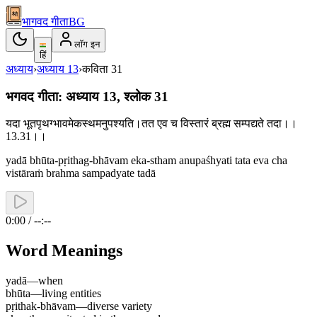
भागवद गीता
BG
लॉग इन
हिं
अध्याय
›
अध्याय
13
›
कविता
31
भगवद गीता: अध्याय 13, श्लोक 31
यदा भूतपृथग्भावमेकस्थमनुपश्यति।तत एव च विस्तारं ब्रह्म सम्पद्यते तदा।।
13.31।।
yadā bhūta-pṛithag-bhāvam eka-stham anupaśhyati tata eva cha
vistāraṁ brahma sampadyate tadā
0:00 / --:--
Word Meanings
yadā
—
when
bhūta
—
living entities
pṛithak-bhāvam
—
diverse variety