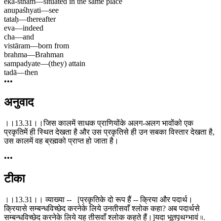
eka-stham
—
situated in the same place
anupaśhyati
—
see
tataḥ
—
thereafter
eva
—
indeed
cha
—
and
vistāram
—
born from
brahma
—
Brahman
sampadyate
—
(they) attain
tadā
—
then
•••
अनुवाद
।।13.31।।जिस कालमें साधक प्राणियोंके अलग-अलग भावोंको एक
प्रकृतिमें ही स्थित देखता है और उस प्रकृतिसे ही उन सबका विस्तार देखता है,
उस कालमें वह ब्रह्मको प्राप्त हो जाता है।
•••
टीका
।।13.31।। व्याख्या -- [प्रकृतिके दो रूप हैं -- क्रिया और पदार्थ।
क्रियासे सम्बन्धविच्छेद करनेके लिये उनतीसवाँ श्लोक कहा? अब पदार्थसे
सम्बन्धविच्छेद करनेके लिये यह तीसवाँ श्लोक कहते हैं।]यदा भूतपृथग्भावं ৷৷.