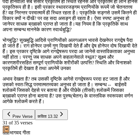
पैदा होनेवाला सब संसार प्रकृतिमें ही स्थित रहनेसे और प्रकृतिमें ही लीन होनेसे
प्रकृतिरूप ही है। इसी प्रकार स्थावरजङ्गम प्राणियोंके रूपमें जो चेतनतत्त्व
है? वह निरन्तर परमात्मामें ही स्थित रहता है। प्रकृतिके सङ्गसे उसमें कितने ही
विकार क्यों न दीखें? पर वह सदा असङ्ग ही रहता है। ऐसा स्पष्ट अनुभव हो
जानेपर साधक ब्रह्मको प्राप्त हो जाता है।यह नियम है कि प्रकृतिके साथ
अपना सम्बन्ध माननेके कारण स्वार्थबुद्धि?
भोगबुद्धि? सुखबुद्धि आदिसे प्राणियोंको अलगअलग भावसे देखनेपर रागद्वेष पैदा
हो जाते हैं। राग होनेपर उनमें गुण दिखायी देते हैं और द्वेष होनेपर दोष दिखायी देते
हैं। इस प्रकार दृष्टिके आगे रागद्वेषरूप परदा आ जानेसे वास्तविकताका अनुभव
नहीं होता। परन्तु जब साधक अपने कहलानेवाले स्थूल? सूक्ष्म और
कारणशरीरसहित सम्पूर्ण प्राणियोंके शरीरोंकी उत्पत्ति? स्थिति और विनाशको
प्रकृतिमें ही देखता है तथा अपनेमें उनका
अभाव देखता है? तब उसकी दृष्टिके आगेसे रागद्वेषरूप परदा हट जाता है और
उसको स्वतःसिद्ध परमात्मतत्त्वका अनुभव हो जाता है। सम्बन्ध -- बाईसवें
श्लोकमें जिसको देहसे पर बताया है और पीछेके (तीसवें) श्लोकमें जिसका
ब्रह्मको प्राप्त होना बताया है? उस पुरुष(चेतन) के वास्तविक स्वरूपका वर्णन
आगेके श्लोकमें करते हैं।
Prev Verse
कविता
13.32
31
of
35
verses
भागवद गीता