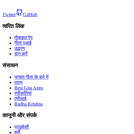
Twitter
GitHub
त्वरित लिंक
मोबाइल ऐप
गीता एआई
उद्धरण
दान करें
संसाधन
भगवत गीता के बारे में
पात्र
Best Gita Apps
स्वीकृतियां
एपीआई
Radha Krishna
कानूनी और संपर्क
प्राइवेसी
शर्तें