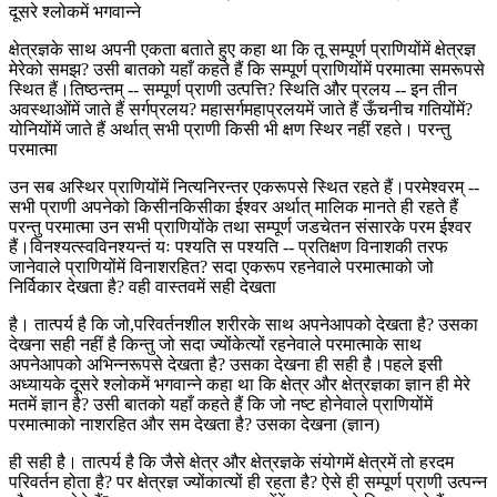
दूसरे श्लोकमें भगवान्ने
क्षेत्रज्ञके साथ अपनी एकता बताते हुए कहा था कि तू सम्पूर्ण प्राणियोंमें क्षेत्रज्ञ
मेरेको समझ? उसी बातको यहाँ कहते हैं कि सम्पूर्ण प्राणियोंमें परमात्मा समरूपसे
स्थित हैं।तिष्ठन्तम् -- सम्पूर्ण प्राणी उत्पत्ति? स्थिति और प्रलय -- इन तीन
अवस्थाओंमें जाते हैं सर्गप्रलय? महासर्गमहाप्रलयमें जाते हैं ऊँचनीच गतियोंमें?
योनियोंमें जाते हैं अर्थात् सभी प्राणी किसी भी क्षण स्थिर नहीं रहते। परन्तु
परमात्मा
उन सब अस्थिर प्राणियोंमें नित्यनिरन्तर एकरूपसे स्थित रहते हैं।परमेश्वरम् --
सभी प्राणी अपनेको किसीनकिसीका ईश्वर अर्थात् मालिक मानते ही रहते हैं
परन्तु परमात्मा उन सभी प्राणियोंके तथा सम्पूर्ण जडचेतन संसारके परम ईश्वर
हैं।विनश्यत्स्वविनश्यन्तं यः पश्यति स पश्यति -- प्रतिक्षण विनाशकी तरफ
जानेवाले प्राणियोंमें विनाशरहित? सदा एकरूप रहनेवाले परमात्माको जो
निर्विकार देखता है? वही वास्तवमें सही देखता
है। तात्पर्य है कि जो,परिवर्तनशील शरीरके साथ अपनेआपको देखता है? उसका
देखना सही नहीं है किन्तु जो सदा ज्योंकेत्यों रहनेवाले परमात्माके साथ
अपनेआपको अभिन्नरूपसे देखता है? उसका देखना ही सही है।पहले इसी
अध्यायके दूसरे श्लोकमें भगवान्ने कहा था कि क्षेत्र और क्षेत्रज्ञका ज्ञान ही मेरे
मतमें ज्ञान है? उसी बातको यहाँ कहते हैं कि जो नष्ट होनेवाले प्राणियोंमें
परमात्माको नाशरहित और सम देखता है? उसका देखना (ज्ञान)
ही सही है। तात्पर्य है कि जैसे क्षेत्र और क्षेत्रज्ञके संयोगमें क्षेत्रमें तो हरदम
परिवर्तन होता है? पर क्षेत्रज्ञ ज्योंकात्यों ही रहता है? ऐसे ही सम्पूर्ण प्राणी उत्पन्न