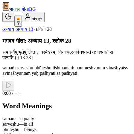
भागवद गीता
BG
लॉग इन
हिं
अध्याय
›
अध्याय
13
›
कविता
28
भगवद गीता: अध्याय 13, श्लोक 28
समं सर्वेषु भूतेषु तिष्ठन्तं परमेश्वरम्।विनश्यत्स्वविनश्यन्तं यः पश्यति स
पश्यति।।13.28।।
samaṁ sarveṣhu bhūteṣhu tiṣhṭhantaṁ parameśhvaram vinaśhyatsv
avinaśhyantaṁ yaḥ paśhyati sa paśhyati
0:00 / --:--
Word Meanings
samam
—
equally
sarveṣhu
—
in all
bhūteṣhu
—
beings