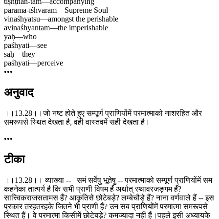
tiṣhṭhan-tam
—
accompanying
parama-īśhvaram
—
Supreme Soul
vinaśhyatsu
—
amongst the perishable
avinaśhyantam
—
the imperishable
yaḥ
—
who
paśhyati
—
see
saḥ
—
they
paśhyati
—
perceive
•••
अनुवाद
।।13.28।।जो नष्ट होते हुए सम्पूर्ण प्राणियोंमें परमात्माको नाशरहित और
समरूपसे स्थित देखता है, वही वास्तवमें सही देखता है।
•••
टीका
।।13.28।। व्याख्या -- समं सर्वेषु भूतेषु -- परमात्माको सम्पूर्ण प्राणियोंमें सम
कहनेका तात्पर्य है कि सभी प्राणी विषम हैं अर्थात् स्थावरजङ्गम हैं?
सात्त्विकराजसतामस हैं? आकृतिसे छोटेबड़े? लम्बेचौड़े हैं? नाना वर्णवाले हैं -- इस
प्रकार तरहतरहके जितने भी प्राणी हैं? उन सब प्राणियोंमें परमात्मा समरूपसे
स्थित हैं। वे परमात्मा किसीमें छोटेबड़े? कमज्यादा नहीं हैं।पहले इसी अध्यायके