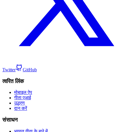
Twitter
GitHub
त्वरित लिंक
मोबाइल ऐप
गीता एआई
उद्धरण
दान करें
संसाधन
भगवत गीता के बारे में