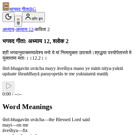
भागवद गीता
BG
लॉग इन
हिं
अध्याय
›
अध्याय
12
›
कविता
2
भगवद गीता: अध्याय 12, श्लोक 2
श्री भगवानुवाचमय्यावेश्य मनो ये मां नित्ययुक्ता उपासते।श्रद्धया परयोपेतास्ते मे
युक्ततमा मताः।।12.2।।
śhrī-bhagavān uvācha mayy āveśhya mano ye māṁ nitya-yuktā
upāsate śhraddhayā parayopetās te me yuktatamā matāḥ
0:00 / --:--
Word Meanings
śhrī-bhagavān uvācha
—
the Blessed Lord said
mayi
—
on me
āveśhya
—
fix