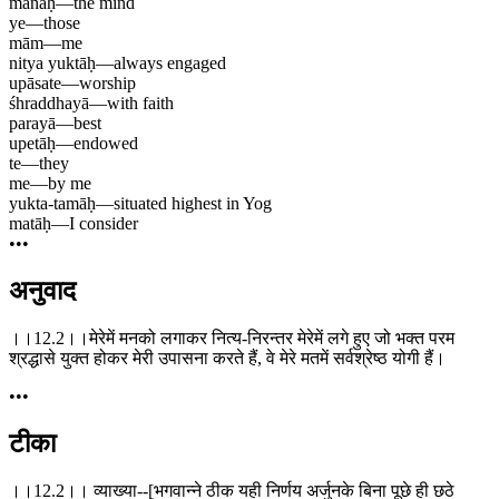
manaḥ
—
the mind
ye
—
those
mām
—
me
nitya yuktāḥ
—
always engaged
upāsate
—
worship
śhraddhayā
—
with faith
parayā
—
best
upetāḥ
—
endowed
te
—
they
me
—
by me
yukta-tamāḥ
—
situated highest in Yog
matāḥ
—
I consider
•••
अनुवाद
।।12.2।।मेरेमें मनको लगाकर नित्य-निरन्तर मेरेमें लगे हुए जो भक्त परम
श्रद्धासे युक्त होकर मेरी उपासना करते हैं, वे मेरे मतमें सर्वश्रेष्ठ योगी हैं।
•••
टीका
।।12.2।। व्याख्या--[भगवान्ने ठीक यही निर्णय अर्जुनके बिना पूछे ही छठे