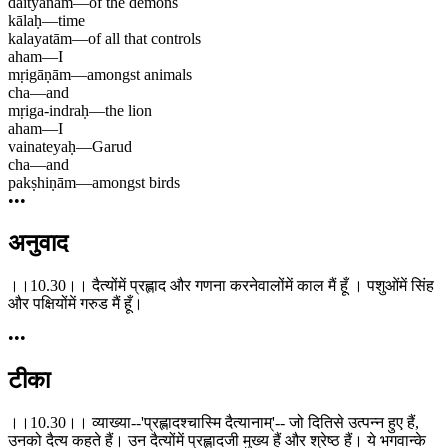
daityānām
—
of the demons
kālaḥ
—
time
kalayatām
—
of all that controls
aham
—
I
mṛigāṇām
—
amongst animals
cha
—
and
mṛiga-indraḥ
—
the lion
aham
—
I
vainateyaḥ
—
Garud
cha
—
and
pakṣhiṇām
—
amongst birds
•••
अनुवाद
।।10.30।। दैत्योंमें प्रह्लाद और गणना करनेवालोंमें काल मैं हूँ । पशुओंमें सिंह
और पक्षियोंमें गरुड मैं हूँ।
•••
टीका
।।10.30।। व्याख्या--'प्रह्लादश्चास्मि दैत्यानाम्'-- जो दितिसे उत्पन्न हुए हैं,
उनको दैत्य कहते हैं। उन दैत्योंमें प्रह्लादजी मुख्य हैं और श्रेष्ठ हैं। ये भगवान्के