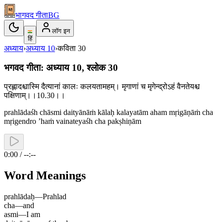
भागवद गीता
BG
लॉग इन
हिं
अध्याय
›
अध्याय
10
›
कविता
30
भगवद गीता: अध्याय 10, श्लोक 30
प्रह्लादश्चास्मि दैत्यानां कालः कलयतामहम्। मृगाणां च मृगेन्द्रोऽहं वैनतेयश्च
पक्षिणाम्।।10.30।।
prahlādaśh chāsmi daityānāṁ kālaḥ kalayatām aham mṛigāṇāṁ cha
mṛigendro ’haṁ vainateyaśh cha pakṣhiṇām
0:00 / --:--
Word Meanings
prahlādaḥ
—
Prahlad
cha
—
and
asmi
—
I am