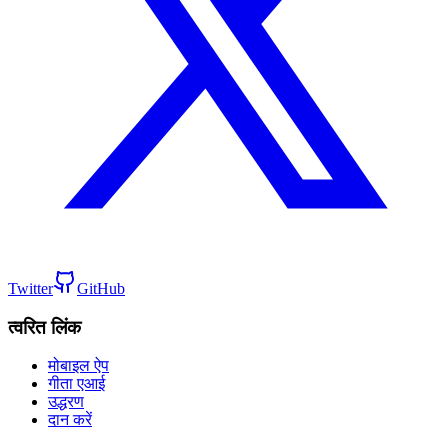
Twitter
GitHub
त्वरित लिंक
मोबाइल ऐप
गीता एआई
उद्धरण
दान करें