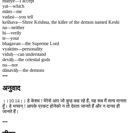
manye
—
I accept
yat
—
which
mām
—
me
vadasi
—
you tell
keśhava
—
Shree Krishna, the killer of the demon named Keshi
na
—
neither
hi
—
verily
te
—
your
bhagavan
—
the Supreme Lord
vyaktim
—
personality
viduḥ
—
can understand
devāḥ
—
the celestial gods
na
—
nor
dānavāḥ
—
the demons
•••
अनुवाद
।।10.14।। हे केशव ! मेरेसे आप जो कुछ कह रहे हैं, यह सब मैं सत्य मानता
हूँ। हे भगवन् ! आपके प्रकट होनेको न तो देवता जानते हैं और न दानव ही
जानते हैं।
•••