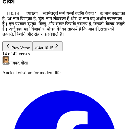
टीका
।।10.14।। व्याख्या --'सर्वमेतदृतं मन्ये यन्मां वदसि केशव '-- क नाम ब्रह्माका
है, 'अ' नाम विष्णुका है, 'ईश' नाम शंकरका है और 'व' नाम वपु अर्थात् स्वरूपका
है। इस प्रकार ब्रह्मा, विष्णु, और शंकर जिसके स्वरूप हैं, उसको 'केशव' कहते
हैं। अर्जुनका यहाँ 'केशव' सम्बोधन देनेका तात्पर्य है कि आप ही,संसारकी
उत्पत्ति, स्थिति और संहार करनेवाले हैं।
Prev Verse
कविता
10.15
14
of
42
verses
भागवद गीता
Ancient wisdom for modern life