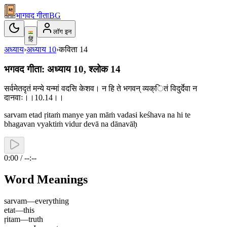
भागवद गीता
BG
लॉग इन
हिं
अध्याय
›
अध्याय
10
›
कविता
14
भगवद गीता: अध्याय 10, श्लोक 14
सर्वमेतदृतं मन्ये यन्मां वदसि केशव। न हि ते भगवन् व्यक्ितं विदुर्देवा न
दानवाः।।10.14।।
sarvam etad ṛitaṁ manye yan māṁ vadasi keśhava na hi te
bhagavan vyaktiṁ vidur devā na dānavāḥ
0:00 / --:--
Word Meanings
sarvam
—
everything
etat
—
this
ṛitam
—
truth