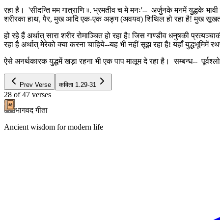
रहा है। 'सीदन्ति मम गात्राणि ৷৷. भ्रमतीव च मे मनः'-- अर्जुनके मनमें युद्धके भा
शरीरका हाथ, पैर, मुख आदि एक-एक अङ्ग (अवयव) शिथिल हो रहा है! मुख सूखता ज
हो रहे हैं अर्थात् सारा शरीर रोमाञ्चित हो रहा है! जिस गाण्डीव धनुषकी प्रत्यञ्च
रहा है अर्थात् मेरेको क्या करना चाहिये--यह भी नहीं सूझ रहा है! यहाँ युद्धभूमिमें रथप
ऐसे अनर्थकारक युद्धमें खड़ा रहना भी एक पाप मालूम दे रहा है। सम्बन्ध-- पूर्व
Prev Verse
कविता
1.29-31
28
of
47
verses
भागवद गीता
Ancient wisdom for modern life