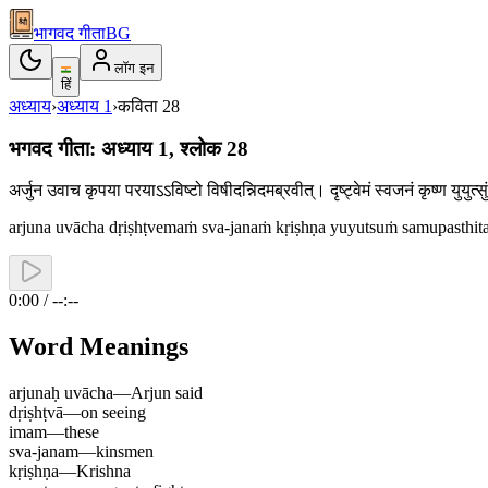
भागवद गीता
BG
लॉग इन
हिं
अध्याय
›
अध्याय
1
›
कविता
28
भगवद गीता: अध्याय 1, श्लोक 28
अर्जुन उवाच कृपया परयाऽऽविष्टो विषीदन्निदमब्रवीत्। दृष्ट्वेमं स्वजनं कृष्ण युय
arjuna uvācha dṛiṣhṭvemaṁ sva-janaṁ kṛiṣhṇa yuyutsuṁ samupasthi
0:00 / --:--
Word Meanings
arjunaḥ uvācha
—
Arjun said
dṛiṣhṭvā
—
on seeing
imam
—
these
sva-janam
—
kinsmen
kṛiṣhṇa
—
Krishna