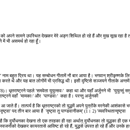
 को अपने सामने उपस्थित देखकर मेरे अङ्ग शिथिल हो रहे हैं और मुख सूख रहा है तथा म
े में भी असमर्थ हो रहा हूँ।
'कृष्ण' नाम बहुत प्रिय था। यह सम्बोधन गीतामें नौ बार आया है। भगवान् श्रीकृष्णके
ते थे और यह बात लोगोंमें भी प्रसिद्ध थी। इसी दृष्टिसे सञ्जयने गीताके अन्तमें
। धृतराष्ट्रने पहले 'समवेता युयुत्सवः' कहा था और यहाँ अर्जुनने भी 'युयुत्सुं समुपस्थ
धृतराष्ट्रने वहाँ 'मामकाः' और 'पाण्डवाः' कहा है। परन्तु अर्जुनकी
 लोग आ जाते हैं। तात्पर्य है कि धृतराष्ट्रको तो युद्धमें अपने पुत्रोंके मरनेकी आशंका
्वा' पद तीन बार आया है 'दृष्ट्वा तु पाण्डवानीकम्' (1। 2) 'व्यवस्थितान्दृष्ट्वा
पर्य है कि दुर्योधनका देखना तो एक तरहका ही रहा अर्थात् दुर्योधनका तो युद्धका ही ए
स्वजनोंको देखकर कायरतासे आविष्ट हो रहे हैं, युद्धसे उपरत हो रहे हैं और उनके ह