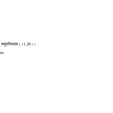
ुत्सुं समुपस्थितम्।।1.28।।
tam