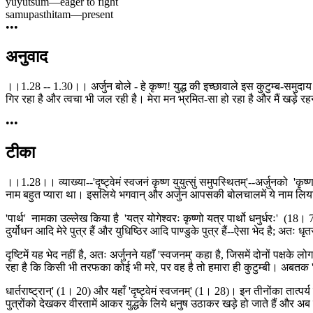
yuyutsum
—
eager to fight
samupasthitam
—
present
•••
अनुवाद
।।1.28 -- 1.30।। अर्जुन बोले - हे कृष्ण! युद्ध की इच्छावाले इस कुटुम्ब-समुदाय
गिर रहा है और त्वचा भी जल रही है। मेरा मन भ्रमित-सा हो रहा है और मैं खड़े रहन
•••
टीका
।।1.28।। व्याख्या--'दृष्ट्वेमं स्वजनं कृष्ण युयुत्सुं समुपस्थितम्'--अर्जुनको 
नाम बहुत प्यारा था। इसलिये भगवान् और अर्जुन आपसकी बोलचालमें ये नाम लिया कर
'पार्थ' नामका उल्लेख किया है 'यत्र योगेश्वरः कृष्णो यत्र पार्थो धनुर्धरः' (18। 78)
दुर्योधन आदि मेरे पुत्र हैं और युधिष्ठिर आदि पाण्डुके पुत्र हैं--ऐसा भेद है; अतः 
दृष्टिमें यह भेद नहीं है, अतः अर्जुनने यहाँ 'स्वजनम्' कहा है, जिसमें दोनों पक्षके
रहा है कि किसी भी तरफका कोई भी मरे, पर वह है तो हमारा ही कुटुम्बी। अबतक 'दृष्ट
धार्तराष्ट्रान्' (1। 20) और यहाँ 'दृष्ट्वेमं स्वजनम्' (1। 28)। इन तीनोंका तात्
पुत्रोंको देखकर वीरतामें आकर युद्धके लिये धनुष उठाकर खड़े हो जाते हैं और अब 