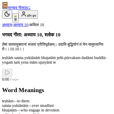
भागवद गीता
BG
लॉग इन
हिं
अध्याय
›
अध्याय
10
›
कविता
10
भगवद गीता: अध्याय 10, श्लोक 10
तेषां सततयुक्तानां भजतां प्रीतिपूर्वकम्। ददामि बुद्धियोगं तं येन मामुपयान्ति
ते।।10.10।।
teṣhāṁ satata-yuktānāṁ bhajatāṁ prīti-pūrvakam dadāmi buddhi-
yogaṁ taṁ yena mām upayānti te
0:00 / --:--
Word Meanings
teṣhām
—
to them
satata-yuktānām
—
ever steadfast
bhajatām
—
who engage in devotion