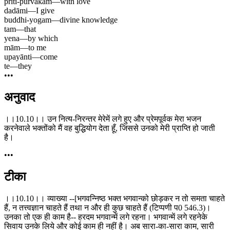
prīti-pūrvakam
—
with love
dadāmi
—
I give
buddhi-yogam
—
divine knowledge
tam
—
that
yena
—
by which
mām
—
to me
upayānti
—
come
te
—
they
•••
अनुवाद
।।10.10।। उन नित्य-निरन्तर मेरेमें लगे हुए और प्रेमपूर्वक मेरा भजन
करनेवाले भक्तोंको मैं वह बुद्धियोग देता हूँ, जिससे उनको मेरी प्राप्ति हो जाती
है।
•••
टीका
।।10.10।। व्याख्या --[भगवन्निष्ठ भक्त भगवान्को छोड़कर न तो समता चाहते
हैं, न तत्त्वज्ञान चाहते हैं तथा न और ही कुछ चाहते हैं (टिप्पणी प0 546.3)।
उनका तो एक ही काम है-- हरदम भगवान्में लगे रहना। भगवान्में लगे रहनेके
सिवाय उनके लिये और कोई काम ही नहीं है। अब सारा-का-सारा काम, सारी